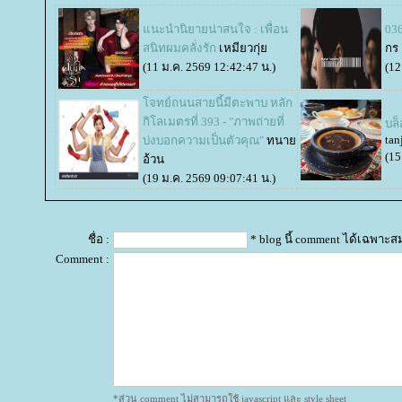
นะนำนิยายน่าสนใจ : เพื่อน
03
สนิทผมคลั่งรัก
เหมียวกุ่
กร
(11 ม.ค. 2569 12:42:47 น.)
(12
จทย์ถนนสายนี้มีตะพาบ หลัก
กิโลเมตรที่ 393 - "ภาพถ่ายที่
บล
tan
บ่งบอกความเป็นตัวคุณ"
ทนา
(15
อ้วน
(19 ม.ค. 2569 09:07:41 น.)
ชื่อ :
* blog นี้ comment ได้เฉพาะส
Comment :
*ส่วน comment ไม่สามารถใช้ javascript และ style sheet