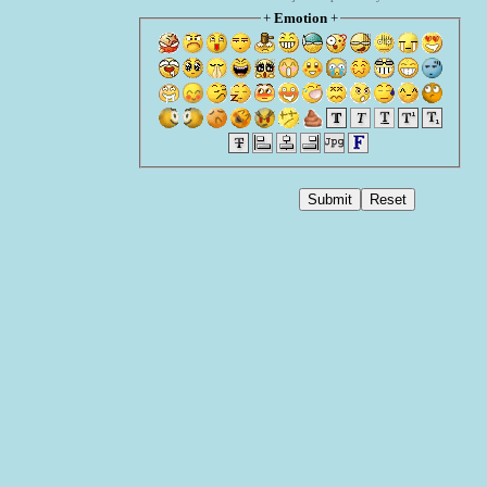
+
Emotion
+