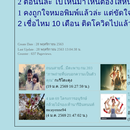
2 ตอนนี้ล่ะ ไปไหนมาไหนต้องใส่ห
1 คงถูกใจหมอพิมพ์แล้วล่ะ แต่ขัด
2 เชื่อไหม 10 เดือน ติดโควิดไปแล
Create Date : 28 พฤศจิกายน 2563
Last Update : 28 พฤศจิกายน 2563 13:04:38 น.
Counter : 637 Pageviews.
ถนนสายนี้...มีตะพาบ กม.393
E
"ภาพถ่ายที่บ่งบอกความเป็นตัว
ไ
คุณ"
กะริโตะคุง
(
(19 ม.ค. 2569 16:27:59 น.)
จ
4 มค 69 โครงการอนุรักษ์
ก
กล้วยไม้รองเท้านารีอินทนนท์
บ
mcayenne94
อ
(4 ม.ค. 2569 21:47:02 น.)
(