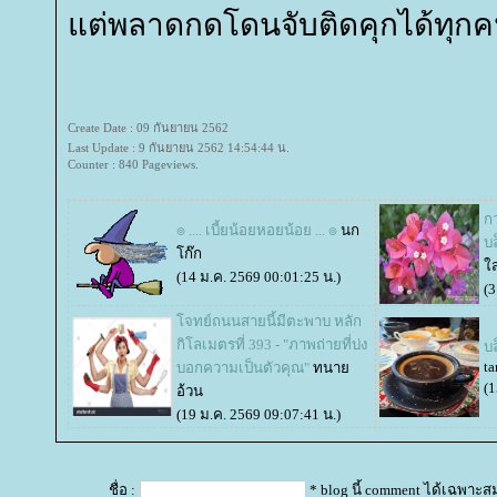
ต่พลาดกดโดนจับติดคุกได้ทุก
Create Date : 09 กันยายน 2562
Last Update : 9 กันยายน 2562 14:54:44 น.
Counter : 840 Pageviews.
กว
๏ .... เบี้ยน้อยหอยน้อย ... ๏
นก
บล
ก๊ก
ส
(14 ม.ค. 2569 00:01:25 น.)
(3
จทย์ถนนสายนี้มีตะพาบ หลัก
กิโลเมตรที่ 393 - "ภาพถ่ายที่บ่ง
บ
ta
บอกความเป็นตัวคุณ"
ทนา
(1
อ้วน
(19 ม.ค. 2569 09:07:41 น.)
ชื่อ :
* blog นี้ comment ได้เฉพาะส