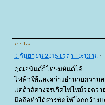
คุณกับโทษ
9 กันยายน 2015 เวลา 10:13 น.
·
คุณอนันต์ก็โทษมหันต์ได้
ไฟฟ้าให้แสงสว่างอำนวยควา
ต่ถ้าลัดวงจรเกิดไฟไหม้วอดวาย
มือถือทำได้สารพัดให้โลกกว้างแ