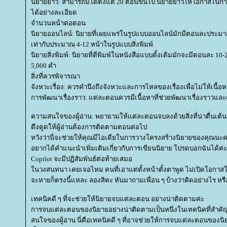
นิยายยาว: สามารถมีได้ตั้งแต่ 20 ตอนขึ้นไป นิยายยาวให้โอกาสในก
ได้อย่างละเอียด
จำนวนหน้าต่อตอน
นิยายออนไลน์: นิยายที่เผยแพร่ในรูปแบบออนไลน์มักมีตอนละประมาณ 
เท่ากับประมาณ 4-12 หน้าในรูปแบบสิ่งพิมพ์
นิยายสิ่งพิมพ์: นิยายที่ตีพิมพ์ในหนังสือแบบดั้งเดิมมักจะมีตอนละ 10
5,000 คำ
สิ่งที่ควรพิจารณา
จังหวะเรื่อง: ควรคำนึงถึงจังหวะและการไหลของเรื่องเพื่อไม่ให้เนื้อ
การพัฒนาเรื่องราว: แต่ละตอนควรมีเนื้อหาที่ช่วยพัฒนาเรื่องราวและ
ความสนใจของผู้อ่าน: พยายามให้แต่ละตอนจบลงด้วยสิ่งที่น่าตื่นเต้นหร
ดึงดูดให้ผู้อ่านต้องการติดตามตอนต่อไป
หวังว่านี่จะช่วยให้คุณมีไอเดียในการวางโครงสร้างนิยายของคุณนะค
อยากได้คำแนะนำเพิ่มเติมเกี่ยวกับการเขียนนิยาย โปรดบอกฉันได้ค่ะ
Copilot จะมีปฏิสัมพันธ์ต่อท้ายเสมอ
นวงสนทนา เคยเจอไหม คนที่เอาแต่ตั้งหน้าตั้งตาพูด ไม่เปิดโอกาสให้
จะหายก็ตรงนี้แหละ ลองสิคะ หันมาถามเพื่อน ๆ บ้างว่าคิดอย่างไร ห
เทคนิคดี ๆ ที่จะช่วยให้นิยายจบแต่ละตอน อย่างน่าติดตามค่ะ
การจบแต่ละตอนของนิยายอย่างน่าติดตามเป็นหนึ่งในเทคนิคที่สำค
สนใจของผู้อ่าน นี่คือเทคนิคดี ๆ ที่อาจช่วยให้การจบแต่ละตอนของ