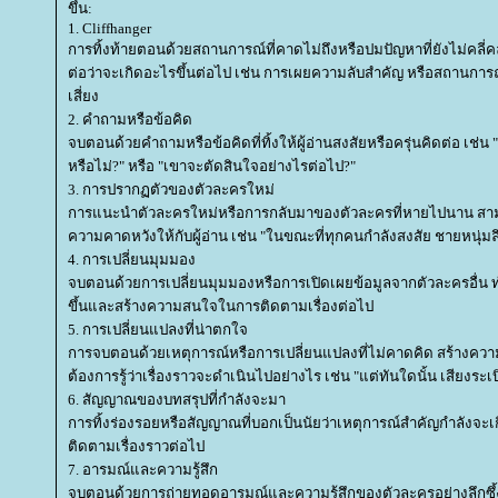
ขึ้น:
1. Cliffhanger
การทิ้งท้ายตอนด้วยสถานการณ์ที่คาดไม่ถึงหรือปมปัญหาที่ยังไม่คลี่คล
ต่อว่าจะเกิดอะไรขึ้นต่อไป เช่น การเผยความลับสำคัญ หรือสถานการ
เสี่ยง
2. คำถามหรือข้อคิด
จบตอนด้วยคำถามหรือข้อคิดที่ทิ้งให้ผู้อ่านสงสัยหรือครุ่นคิดต่อ เช่น "แ
หรือไม่?" หรือ "เขาจะตัดสินใจอย่างไรต่อไป?"
3. การปรากฏตัวของตัวละครใหม่
การแนะนำตัวละครใหม่หรือการกลับมาของตัวละครที่หายไปนาน สาม
ความคาดหวังให้กับผู้อ่าน เช่น "ในขณะที่ทุกคนกำลังสงสัย ชายหนุ่มลึก
4. การเปลี่ยนมุมมอง
จบตอนด้วยการเปลี่ยนมุมมองหรือการเปิดเผยข้อมูลจากตัวละครอื่น ทำ
ขึ้นและสร้างความสนใจในการติดตามเรื่องต่อไป
5. การเปลี่ยนแปลงที่น่าตกใจ
การจบตอนด้วยเหตุการณ์หรือการเปลี่ยนแปลงที่ไม่คาดคิด สร้างความตื
ต้องการรู้ว่าเรื่องราวจะดำเนินไปอย่างไร เช่น "แต่ทันใดนั้น เสียงระเบิด
6. สัญญาณของบทสรุปที่กำลังจะมา
การทิ้งร่องรอยหรือสัญญาณที่บอกเป็นนัยว่าเหตุการณ์สำคัญกำลังจะเก
ติดตามเรื่องราวต่อไป
7. อารมณ์และความรู้สึก
จบตอนด้วยการถ่ายทอดอารมณ์และความรู้สึกของตัวละครอย่างลึกซึ้ง ทำ