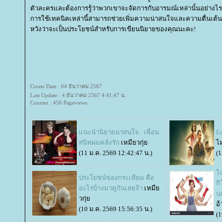
ตัวละครและต้องการรู้ว่าพวกเขาจะจัดการกับอารมณ์เหล่านั้นอย่างไร
การใช้เทคนิคเหล่านี้สามารถช่วยเพิ่มความน่าสนใจและความตื่นเต้
หวังว่าจะเป็นประโยชน์สำหรับการเขียนนิยายของคุณนะคะ!
Create Date : 04 ธันวาคม 2567
Last Update : 4 ธันวาคม 2567 4:41:47 น.
Counter : 456 Pageviews.
นะนำนิยายน่าสนใจ : เพื่อน
E
สนิทผมคลั่งรัก
เหมียวกุ่
ไ
(11 ม.ค. 2569 12:42:47 น.)
(1
จ
ประโยชน์ของกระเทียม คือ
กิ
อะไรบ้างมาดูกันเลยจ้า
เหมี
บ
วกุ่
อ้
(10 ม.ค. 2569 15:56:35 น.)
(1