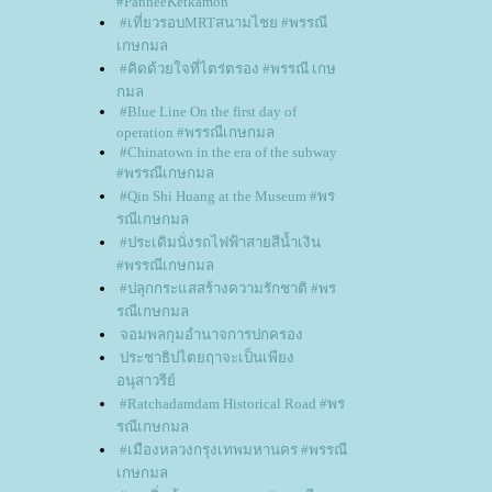
#PanneeKetkamon
#เที่ยวรอบMRTสนามไชย #พรรณี
เกษกมล
#คิดด้วยใจที่ไตร่ตรอง #พรรณี เกษ
กมล
#Blue Line On the first day of
operation #พรรณีเกษกมล
#Chinatown in the era of the subway
#พรรณีเกษกมล
#Qin Shi Huang at the Museum #พร
รณีเกษกมล
#ประเดิมนั่งรถไฟฟ้าสายสีน้ำเงิน
#พรรณีเกษกมล
#ปลุกกระแสสร้างความรักชาติ #พร
รณีเกษกมล
จอมพลกุมอำนาจการปกครอง
ประชาธิปไตยฤาจะเป็นเพียง
อนุสาวรีย์
#Ratchadamdam Historical Road #พร
รณีเกษกมล
#เมืองหลวงกรุงเทพมหานคร #พรรณี
เกษกมล