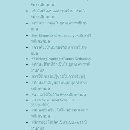
#พรรณีเกษกมล
เข้าใจเรื่องของอารมณ์ #อารมณ์
#พรรณีเกษกมล
#ทักษะการพูดในยุคAI #พรรณีเกษ
กมล
Key Elements of #PlanningSkills #พร
รณีเกษกมล
#การตั้งเป้าหมายชีวิต #พรรณีเกษ
กมล
#Lifelonglearning #PanneeKetkamon
#ทักษะชีวิตที่จำเป็นในยุคAI #พรรณี
เกษกมล
การใช้ AI เป็นผู้ช่วยในการเรียนรู้
#ทักษะสำคัญของมนุษย์ยุคAI #พร
รณีเกษกมล
#ฉลาดได้ใน7วัน #พรรณ๊เกษกมล
7-Day Wise Habit Schedule
(Adaptable)
#สมองอัจฉริยะในโลกอนาคต #พร
รณีเกษกมล
#ฝึกสมองให้เกิดเป็นระบบ #พรรณี
เกษกมล