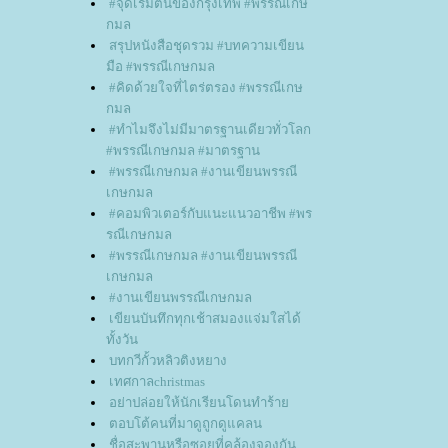
#จุดเริ่มต้นของกรุงเทพ #พรรณีเกษ
กมล
สรุปหนังสือชุดรวม #บทความเขียน
มือ #พรรณีเกษกมล
#คิดด้วยใจที่ไตร่ตรอง #พรรณีเกษ
กมล
#ทำไมจึงไม่มีมาตรฐานเดียวทั่วโลก
#พรรณีเกษกมล #มาตรฐาน
#พรรณีเกษกมล #งานเขียนพรรณี
เกษกมล
#คอมพิวเตอร์กับแนะแนวอาชีพ #พร
รณีเกษกมล
#พรรณีเกษกมล #งานเขียนพรรณี
เกษกมล
#งานเขียนพรรณีเกษกมล
เขียนบันทึกทุกเช้าสมองแจ่มใสได้
ทั้งวัน
บทกวีกั้วหลิวติงหยาง
เทศกาลchristmas
อย่าปล่อยให้นักเรียนโดนทำร้า
ตอบโต้คนที่มาดูถูกดูแคลน
ชื่อสะพานหรือซอยที่คล้องจองกัน