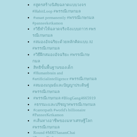
#สูตรสร้างนิสัยฉลาดแบบวงจร
#HabitLoop #พรรณีเกษกมล
#smart permanently #พรรณีเกษกมล
#panneeketkamon
#วิธีทำให้ฉลาดจริงจังแบบถาวร #พร
รณีเกษกมล
#สมองอัจฉริยะด้วยหลักคิดแบบ AI
#พรรณีเกษกมล
#วิธีฝึกสมองอัจฉริยะ #พรรณีเกษ
กมล
สิทธิขั้นพื้นฐานของเด็ก
#Humanbrain and
#artificialintelligence #พรรณีเกษกมล
#สมองมนุษย์และปัญญาประดิษฐ์
#พรรณีเกษกมล
#พรรณีเกษกมล #BlogGang4665919
#ธรรมะและปรัชญา#พรรณีเกษกมล
#careerpath #world's billionaire
#PanneeKetkamon
#เส้นทางอาชีพของมหาเศรษฐีโลก
#พรรณีเกษกมล
Round #MRTSanamChai