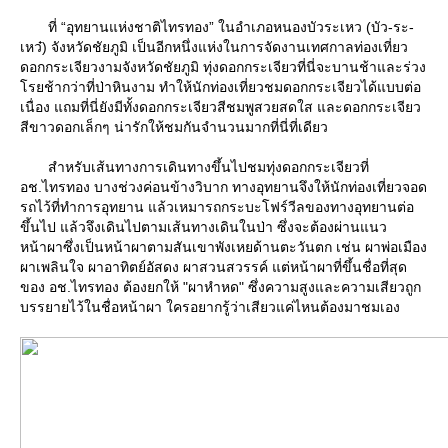
ที่ “อุทยานแห่งชาติไทรทอง” ในอำเภอหนองบัวระเหว (บัว-ระ-
เหว๋) จังหวัดชัยภูมิ เป็นอีกหนึ่งแห่งในการจัดงานเทศกาลท่องเที่ยว
ดอกกระเจียวงามจังหวัดชัยภูมิ ทุ่งดอกกระเจียวที่นี่จะบานช้าและร่วง
รยช้ากว่าที่ป่าหินงาม ทำให้นักท่องเที่ยวชมดอกกระเจียวได้แบบต่อ
เนื่อง แถมที่นี่ยังมีทั้งดอกกระเจียวสีชมพูสวยสดใส และดอกกระเจียว
สีขาวดอกเล็กๆ น่ารักให้ชมกันจำนวนมากที่นี่ที่เดียว
สำหรับเส้นทางการเดินทางขึ้นไปชมทุ่งดอกกระเจียวที่
อช.ไทรทอง บางช่วงค่อนข้างวิบาก ทางอุทยานจึงให้นักท่องเที่ยวจอด
รถไว้ที่ทำการอุทยาน แล้วเหมารถกระบะโฟร์วีลของทางอุทยานต่อ
ขึ้นไป แล้วจึงเดินไปตามเส้นทางเดินในป่า ซึ่งจะต้องผ่านแนว
หน้าผาซึ่งเป็นหน้าผาตามสันเขาพังเหยด้านตะวันตก เช่น ผาพ่อเมือง
ผาเพลินใจ ผาอาทิตย์อัสดง ผาสวนสวรรค์ แต่หน้าผาที่ขึ้นชื่อที่สุด
ของ อช.ไทรทอง ต้องยกให้ "ผาหำหด" ซึ่งความสูงและความเสียวถูก
บรรยายไว้ในชื่อหน้าผา ใครอยากรู้ว่าเสียวแค่ไหนต้องมาชมเอง