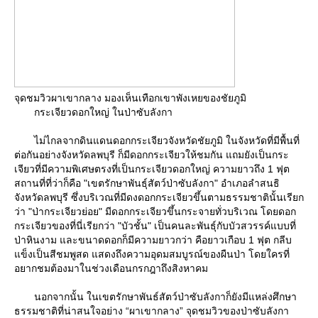
จุดชมวิวผาเขากลาง มองเห็นเทือกเขาพังเหยของชัยภูมิ
กระเจียวดอกใหญ่ ในป่าซับลังกา
ไม่ไกลจากดินแดนดอกกระเจียวจังหวัดชัยภูมิ ในจังหวัดที่มีพื้นที่
ต่อกันอย่างจังหวัดลพบุรี ก็มีดอกกระเจียวให้ชมกัน แถมยังเป็นกระ
เจียวที่มีความพิเศษตรงที่เป็นกระเจียวดอกใหญ่ ความยาวถึง 1 ฟุต
สถานที่ที่ว่าก็คือ "เขตรักษาพันธุ์สัตว์ป่าซับลังกา" อำเภอลำสนธิ
จังหวัดลพบุรี ซึ่งบริเวณที่มีดงดอกกระเจียวขึ้นตามธรรมชาตินั้นเรียก
ว่า "ป่ากระเจียวย่อย" มีดอกกระเจียวขึ้นกระจายทั่วบริเวณ โดยดอก
กระเจียวของที่นี่เรียกว่า "บัวชั้น" เป็นคนละพันธุ์กับบัวสวรรค์แบบที่
ป่าหินงาม และขนาดดอกก็มีความยาวกว่า คือยาวเกือบ 1 ฟุต กลีบ
ข็งเป็นสีชมพูสด แสดงถึงความอุดมสมบูรณ์ของผืนป่า โดยใครที่
อยากชมต้องมาในช่วงเดือนกรกฎาถึงสิงหาคม
นอกจากนั้น ในเขตรักษาพันธ์สัตว์ป่าซับลังกาก็ยังมีแหล่งศึกษา
ธรรมชาติที่น่าสนใจอย่าง “ผาเขากลาง” จุดชมวิวของป่าซับลังกา