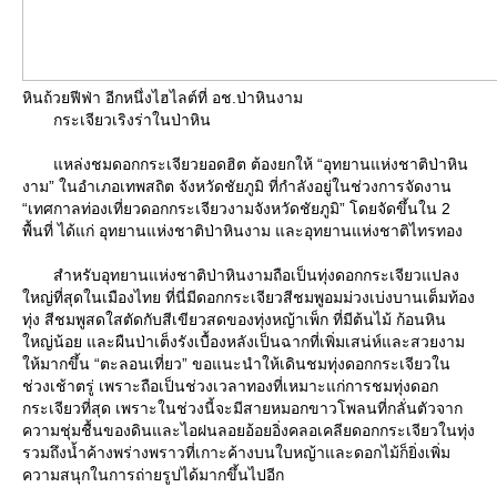
หินถ้วยฟีฟ่า อีกหนึ่งไฮไลต์ที่ อช.ป่าหินงาม
กระเจียวเริงร่าในป่าหิน
หล่งชมดอกกระเจียวยอดฮิต ต้องยกให้ “อุทยานแห่งชาติป่าหิน
งาม” ในอำเภอเทพสถิต จังหวัดชัยภูมิ ที่กำลังอยู่ในช่วงการจัดงาน
“เทศกาลท่องเที่ยวดอกกระเจียวงามจังหวัดชัยภูมิ” โดยจัดขึ้นใน 2
พื้นที่ ได้แก่ อุทยานแห่งชาติป่าหินงาม และอุทยานแห่งชาติไทรทอง
สำหรับอุทยานแห่งชาติป่าหินงามถือเป็นทุ่งดอกกระเจียวแปลง
หญ่ที่สุดในเมืองไทย ที่นี่มีดอกกระเจียวสีชมพูอมม่วงเบ่งบานเต็มท้อง
ทุ่ง สีชมพูสดใสตัดกับสีเขียวสดของทุ่งหญ้าเพ็ก ที่มีต้นไม้ ก้อนหิน
หญ่น้อย และผืนป่าเต็งรังเบื้องหลังเป็นฉากที่เพิ่มเสน่ห์และสวยงาม
ห้มากขึ้น “ตะลอนเที่ยว” ขอแนะนำให้เดินชมทุ่งดอกกระเจียวใน
ช่วงเช้าตรู่ เพราะถือเป็นช่วงเวลาทองที่เหมาะแก่การชมทุ่งดอก
กระเจียวที่สุด เพราะในช่วงนี้จะมีสายหมอกขาวโพลนที่กลั่นตัวจาก
ความชุ่มชื้นของดินและไอฝนลอยอ้อยอิ่งคลอเคลียดอกกระเจียวในทุ่ง
รวมถึงน้ำค้างพร่างพราวที่เกาะค้างบนใบหญ้าและดอกไม้ก็ยิ่งเพิ่ม
ความสนุกในการถ่ายรูปได้มากขึ้นไปอีก