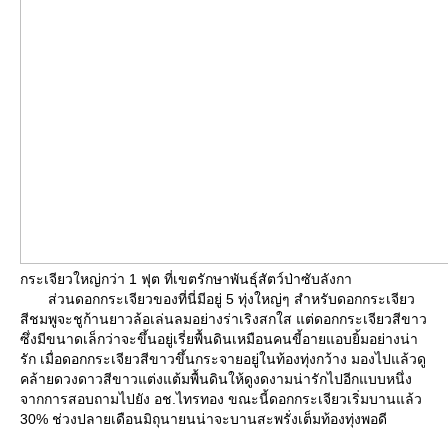
กระเจียวใหญ่กว่า 1 ฟุต ที่เขตรักษาพันธุ์สัตว์ป่าซับลังกา
ส่วนดอกกระเจียวของที่นี่มีอยู่ 5 ทุ่งใหญ่ๆ สำหรับดอกกระเจียว
สีชมพูจะชูก้านยาวล้อเล่นลมอย่างร่าเริงสกใส แต่ดอกกระเจียวสีขาว
ซึ่งมีขนาดเล็กว่าจะขึ้นอยู่เรี่ยพื้นดินเหมือนคนขี้อายแอบยิ้มอย่างน่า
รัก เมื่อดอกกระเจียวสีขาวขึ้นกระจายอยู่ในท้องทุ่งกว้าง มองไปแล้วดู
คล้ายดวงดาวสีขาวแต่งแต้มพื้นดินให้ดูงดงามน่ารักไปอีกแบบหนึ่ง
จากการสอบถามไปยัง อช.ไทรทอง ขณะนี้ดอกกระเจียวเริ่มบานแล้ว
30% ช่วงปลายเดือนมิถุนายนน่าจะบานสะพรั่งเต็มท้องทุ่งพอดี