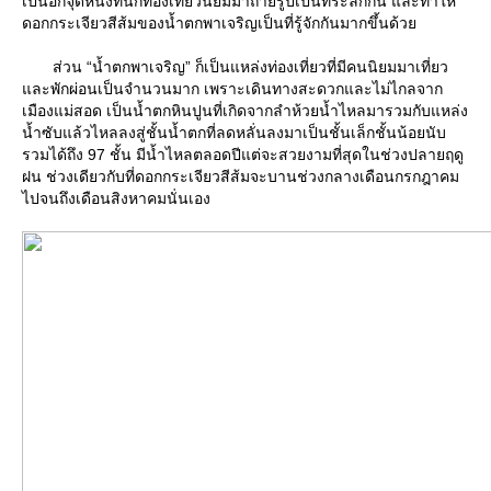
เป็นอีกจุดหนึ่งที่นักท่องเที่ยวนิยมมาถ่ายรูปเป็นที่ระลึกกัน และทำให้
ดอกกระเจียวสีส้มของน้ำตกพาเจริญเป็นที่รู้จักกันมากขึ้นด้ว
ส่วน “น้ำตกพาเจริญ” ก็เป็นแหล่งท่องเที่ยวที่มีคนนิยมมาเที่ยว
ละพักผ่อนเป็นจำนวนมาก เพราะเดินทางสะดวกและไม่ไกลจาก
เมืองแม่สอด เป็นน้ำตกหินปูนที่เกิดจากลำห้วยน้ำไหลมารวมกับแหล่ง
น้ำซับแล้วไหลลงสู่ชั้นน้ำตกที่ลดหลั่นลงมาเป็นชั้นเล็กชั้นน้อยนับ
รวมได้ถึง 97 ชั้น มีน้ำไหลตลอดปีแต่จะสวยงามที่สุดในช่วงปลายฤดู
ฝน ช่วงเดียวกับที่ดอกกระเจียวสีส้มจะบานช่วงกลางเดือนกรกฎาคม
ไปจนถึงเดือนสิงหาคมนั่นเอง