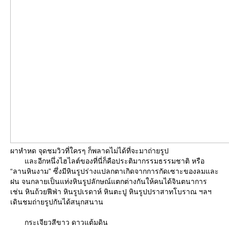
ผาหำหด จุดชมวิวที่ใครๆ ก็พลาดไม่ได้ที่จะมาถ่ายรูป
ละอีกหนึ่งไฮไลต์ของที่นี่ก็คือประติมากรรมธรรมชาติ หรือ
“ลานหินงาม” ซึ่งมีหินรูปร่างแปลกตาเกิดจากการกัดเซาะของลมและ
ฝน จนกลายเป็นแท่งหินรูปลักษณ์แตกต่างกันให้คนได้จินตนาการ
เช่น หินถ้วยฟีฟ่า หินรูปเรดาห์ หินตะปู หินรูปปราสาทโบราณ ฯลฯ
เดินชมถ่ายรูปกันได้สนุกสนาน
กระเจียวสีขาว ดาวแต้มดิน