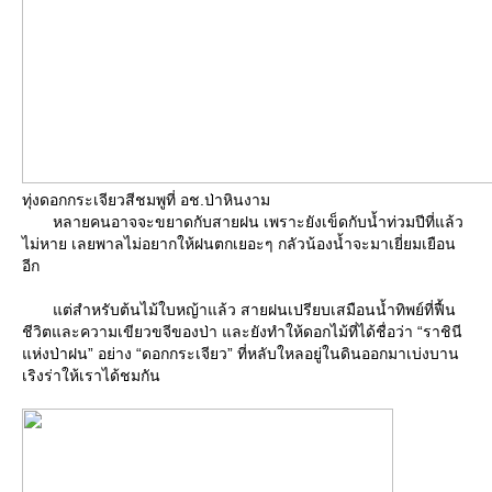
ทุ่งดอกกระเจียวสีชมพูที่ อช.ป่าหินงาม
หลายคนอาจจะขยาดกับสายฝน เพราะยังเข็ดกับน้ำท่วมปีที่แล้ว
ไม่หาย เลยพาลไม่อยากให้ฝนตกเยอะๆ กลัวน้องน้ำจะมาเยี่ยมเยือน
อีก
ต่สำหรับต้นไม้ใบหญ้าแล้ว สายฝนเปรียบเสมือนน้ำทิพย์ที่ฟื้น
ชีวิตและความเขียวขจีของป่า และยังทำให้ดอกไม้ที่ได้ชื่อว่า “ราชินี
ห่งป่าฝน” อย่าง “ดอกกระเจียว” ที่หลับใหลอยู่ในดินออกมาเบ่งบาน
เริงร่าให้เราได้ชมกัน