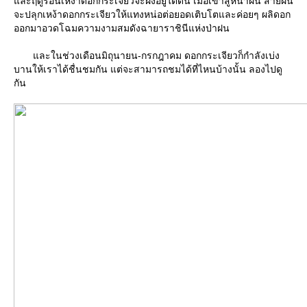
ละฤดูร้อนเหง้าดอกกระเจียวจะฝังอยู่ใต้ดิน เมื่อเข้าสู่หน้าฝน สายฝน
จะปลุกเหง้าดอกกระเจียวให้แทงหน่อต่อยอดเติบโตและค่อยๆ ผลิดอก
ออกมาอวดโฉมความงามสมดังฉายาราชินีแห่งป่าฝน
ละในช่วงเดือนมิถุนายน-กรกฎาคม ดอกกระเจียวก็กำลังเบ่ง
บานให้เราได้ชื่นชมกัน แต่จะสามารถชมได้ที่ไหนบ้างนั้น ลองไปดู
กัน