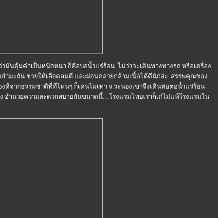
มันคุ้มค่าเป็นหนักหนา ก็คือบ่อน้ำแร่ร้อน ไม่ว่าจะเดินทางทางรถ หรือเครื่อง
กลิ่นกำมะถัน ช่วยให้เลือดลมดี และผ่อนคลายกล้ามเนื้อได้ดีนักล่ะ สรรพคุณของ
องดีจากธรรมชาติที่ที่ไหนๆ ก็เด่นไม่เท่า จ.ระนองเขาจึงเดินท่อต่อน้ำแร่ร้อน
นอง อำนวยความสะดวกสบายกันขนาดนี้…โรงแรมไทยเราก็เก๋ไม่แพ้โรงแรมใน