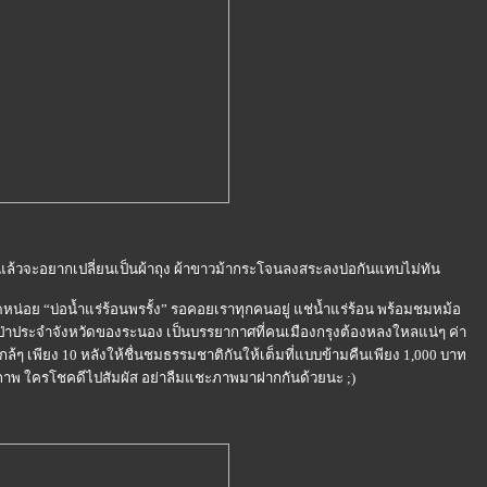
นแล้วจะอยากเปลี่ยนเป็นผ้าถุง ผ้าขาวม้ากระโจนลงสระลงบ่อกันแทบไม่ทัน
หน่อย “บ่อน้ำแร่ร้อนพรรั้ง” รอคอยเราทุกคนอยู่ แช่น้ำแร่ร้อน พร้อมชมหม้อ
้ป่าประจำจังหวัดของระนอง เป็นบรรยากาศที่คนเมืองกรุงต้องหลงใหลแน่ๆ ค่า
กล้ๆ เพียง 10 หลังให้ชื่นชมธรรมชาติกันให้เต็มที่แบบข้ามคืนเพียง 1,000 บาท
ก็บภาพ ใครโชคดีไปสัมผัส อย่าลืมแชะภาพมาฝากกันด้วยนะ ;)