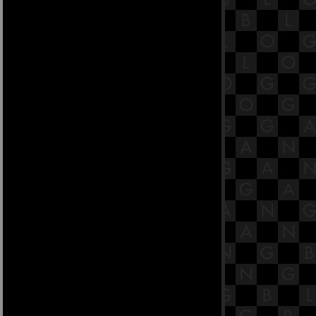
4 วิธีดูแลรักษาชีวิตรัก ให้ยาวนาน
ผลการศึกษาชี้ วันพฤหัส เหมาะมีเซ็ก
ส์มากที่สุด
10 เหตุผลที่ทำให้การเป็นพ่อบ้านเป็น
ชีวิตสุดเพอร์เฟคท์
5 เคล็ดลับจัดตู้เสื้อผ้าไม่ให้รกอีกต่อ
ไป
ก่อนปลูกบ้านอ่านทางนี้!
Al Aire วิธีปลูกพืชแนวใหม่เพื่อโลก
ุคอนาคต
10 ไอเดียจัดระเบียบบ้านด้วยการ
ดัดแปลงของใช้
หน้าวัวใบ ใบไม้อมตะ
เคล็ดลับการเพิ่มมูลค่าให้บ้านก่อน
ประกาศขา
มะลิ ดอกไม้สีขาวบริสุทธิ์ ที่นิยมปลูก
ติดบ้าน
เลือกทาวน์เฮ้าส์มุมไหนให้ถูกหลักฮ
วงจุ้
5 จุดสำคัญของบ้านที่คุณไม่ควรมอง
ข้าม