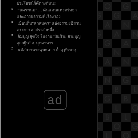
ประโยชน์ก็ดีต่างกันนะ
“นครพนม” … ดินแดนแห่งศรัทธา
ละอารยธรรมที่เรืองรอง
เยือนถิ่น“สกลนคร” แอ่งธรรมะอีสาน
ตระการตาปราสาทผึ้ง
อิ่มบุญ สุขใจ ในงาน”ปั่นฝ้าย สายบุญ
จุลกฐิน” จ. มุกดาหาร
นมัสการพระพุทธฉาย ถ้ำฤๅษีเขางู
จังหวัดราชบุรี
คุณดื่มน้ำน้อยไปหรือเปล่า
คุณค่าที่มากกว่าความเค็ม เกลือ
บำบัด
ร้านเด็ดไม่ควรพลาดถนน
พระอาทิตย์ มะตะบะ-ก๋วยเตี๋ยวเนื้อ-เบ
ad
เกอรี่ฯลฯ
เที่ยวตลาดบ้านใหม่ เพลินช้อป เพลิน
อิ่ม
เที่ยวท่าลี่ – แก่นท้าว เสน่ห์เมืองสงบ
2 วิถี ไทย-ลาว
4 กิจกรรม เสริมสิริมงคล ในวันมหา
สงกรานต์