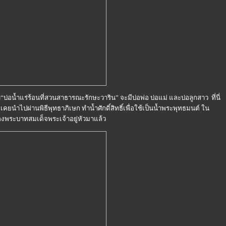
น้ำแร่ร้อนที่สวนสาธารณะรักษะวาริน” จะมีบ่อพ่อ บ่อแม่ และบ่อลูกสาว ที่นี่
ด้ เคยนำไปผ่านพิธีพุทธาภิเษก ทำน้ำศักดิ์สิทธิ์เพื่อใช้เป็นน้ำพระพุทธมนต์ ใน
ระบาทสมเด็จพระเจ้าอยู่หัวมาแล้ว