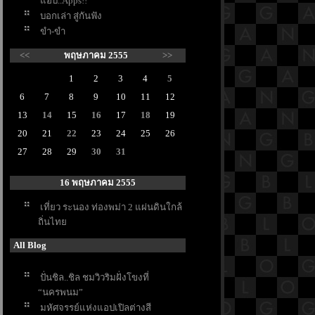
อบ..Apps!!
บอกเล่า สู่กันฟัง
ขำ-ขำ
<<
พฤษภาคม 2555
>>
1
2
3
4
5
6
7
8
9
10
11
12
13
14
15
16
17
18
19
20
21
22
23
24
25
26
27
28
29
30
31
16 พฤษภาคม 2555
เที่ยว ระนอง ท่องพม่า 2 แผ่นดินใกล้
ถิ่นไท
All Blog
ปั่นชิล..ชิล ชมวิวริมฝั่งโขงที่
“นครพนม”
มหัศจรรย์แห่งแอปเปิลต่างสี