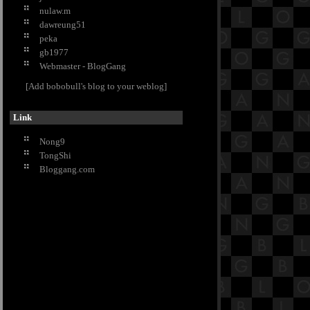
nulaw.m
หอม
dawreung51
วิธีเลือกแก้วไวน์ ให้ได้คุณภาพ
peka
กำจัดคราบสนิมเกาะแน่นอย่างง่าย ๆ
gb1977
ด้วย มันฝรั่ง
Webmaster - BlogGang
DIY ย้อมสีดอกกุหลาบ ต้อนรับ
[Add bobobull's blog to your weblog]
วาเลนไทน์
ว่านเสน่ห์จันทร์ขาว ต้นไม้มงคล
เสริมเสน่ห์
Link
ปลูกไม้ดอกสะพรั่งบาน นานตลอดปี
Nong9
เกร็ดน่ารู้ ว่าด้วยเรื่องของ..บ่อปลา
TongShi
คาร์พ
Bloggang.com
ณ ดอยอ่างขาง ดอกนางพญาเสือ
คร่งบานสะพรั่ง งดงาม
นมัสการพระบาทพลวง ที่ เขาคิชฌ
กูฎ จ.จันทบุรี
ตรึงตา ตรึงใจ 5 สิ่งที่ไม่ควรพลาดบน
“ภูกระดึง”
"ชิเชน อิตซา" สิ่งมหัศจรรย์ของชาว
มายา อารยธรรมที่ยิ่งใหญ่กว่าคำ
ทำนายวันสิ้นโลก