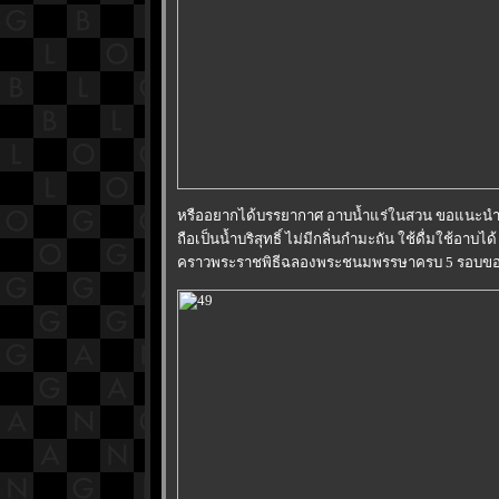
หรืออยากได้บรรยากาศ อาบน้ำแร่ในสวน ขอแนะนำ“บ่อ
ถือเป็นน้ำบริสุทธิ์ ไม่มีกลิ่นกำมะถัน ใช้ดื่มใช้อาบไ
คราวพระราชพิธีฉลองพระชนมพรรษาครบ 5 รอบของพ