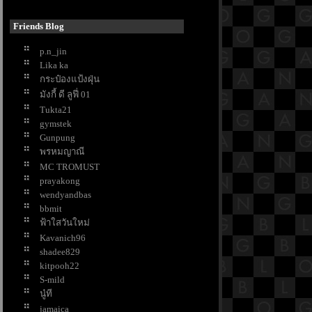
ช้ชีวิตให้เนิบช้า เมื่อไปเยือนเมือง
น่าน
Friends Blog
เที่ยวอยุธยา เรียนรู้ 9 วัด ที่มี
p.n_jin
ประวัติศาสตร์ยาวนาน
Lika ka
ขมิ้นชัน กับสรรพคุณด้านงานบ้านที่
กระป๋องแป้งฝุ่น
คุณอาจไม่เคยรู้ !
มังกี้ ดี ลูฟี่ 01
ต้นกุหลาบ สัญลักษณ์แห่งความรัก
Tukta21
ปลูกไว้ประดับสวน
gymstek
มาทำความรู้จักกับหลอดไฟและการ
Gunpung
ช้งานกันดีกว่า
พรหมญาณี
คำบอกรัก 25 ภาษา สื่อความในใจใน
MC TROMUST
วันแห่งความรัก
prayakong
7 ไอเดียเก็บเครื่องปรุง แบบประหยัด
wendyandbas
พื้นที่
bbmit
10 ขนมหวานยอดนิยม สำหรับคู่รัก
ฟ้าใสวันใหม่
นวันวาเลนไทน์
Kavanich96
10 เรื่องที่บริษัทนายหน้าแนะให้ทำ
shadee829
ก่อนประกาศขายบ้าน
kitpooh22
7 เคล็ดลับรักษาพรมให้สวย สะอาด
S-mild
นู๋ที
น่าใช้
jamaica
เย้ายวนกวนอารมณ์หนุ่มด้วยกลิ่น