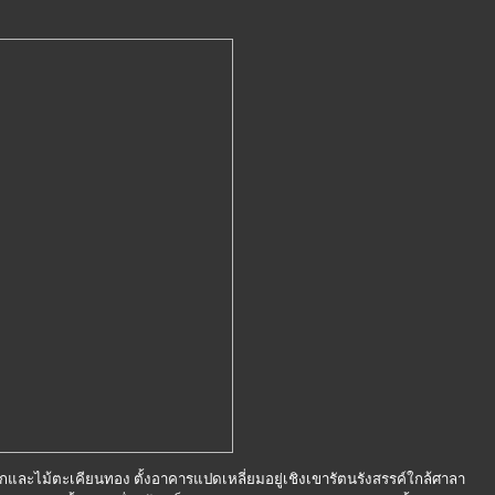
สักและไม้ตะเคียนทอง ตั้งอาคารแปดเหลี่ยมอยู่เชิงเขารัตนรังสรรค์ใกล้ศาลา