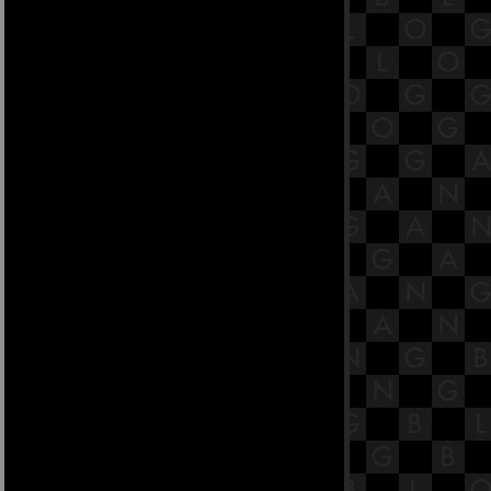
ไหว้พระงาม ชมจิตรกรรมอลังการรับ
ปีใหม่ ในวัดย่านจอมทอง-
บางขุนเทียน
หนาวๆ แอ่วดูซากุระเมืองไทยที่
เชียงใหม่
บ่อน้ำขั้นบันไดที่ลึกที่สุดในอินเดี
ชนด์ เบารี
10 สุดยอดแบรนด์รองเท้าสำหรับ
ผู้ชายที่ไม่ควรพลาด
อาหารต้องห้ามในงานแต่งงาน
เปิดตำรามารยาหญิง ฉบับสามีรัก
สามีหลง
หงวเฮ้ง เลือกทรงผมให้ถูกโฉลก
ส่แหวนอย่างไรให้ถูกต้อง ตามหลัก
หราศาสตร์
วิธีเลือกสีและลายกระเบื้องให้เหมาะ
สม
ความโกรธทำลายทุกอย่าง
8 วิธีฟื้นฟูสวนสวยหลังน้ำท่วม
5 สถานที่จุดติดไฟรัก นอกเหนือจาก
ห้องนอน