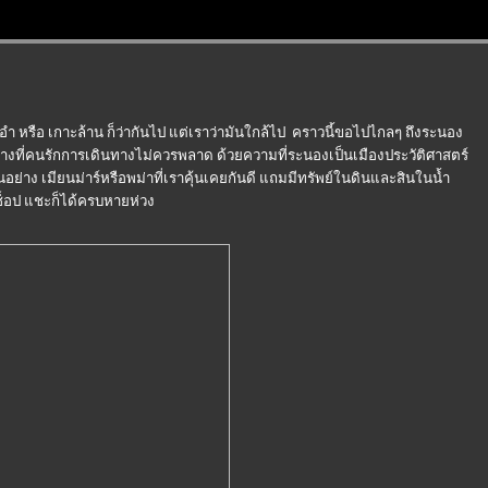
ะอำ หรือ เกาะล้าน ก็ว่ากันไป แต่เราว่ามันใกล้ไป คราวนี้ขอไปไกลๆ ถึงระนอง
่างที่คนรักการเดินทางไม่ควรพลาด ด้วยความที่ระนองเป็นเมืองประวัติศาสตร์
อย่าง เมียนม่าร์หรือพม่าที่เราคุ้นเคยกันดี แถมมีทรัพย์ในดินและสินในน้ำ
ช็อป แชะก็ได้ครบหายห่วง