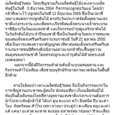
เมล็ดพันธุ์วันพ่อ โดยเชิญชวนเก็บเมล็ดพันธุ์ไม้และเพาะเมล็ด
พันธุ์ในวันที่ 5 ธันวาคม 2554 กิจกรรมปลูกต่อวันแม่ โดยนำ
กล้าที่เพาะไว้ ปลูกต่อในวันที่ 12 มิถุนายน 2555 ซึ่งเป็นเวลาที่
เหมาะสมต่อการปลูกต้นไม้ ตรงกับวันประกาศจัดตั้งอุทยานแห่ง
ชาติแก่งกระจาน และเทิดพระเกียรติสมเด็จพระนางเจ้าพระบรม
ราชินีนาถในวันแม่แห่งชาติ และกิจกรรมบำรุงดูแลรักษาต้นไม้
นวันรักต้นไม้ประจำปีของชาติ ซึ่งเป็นวันคล้ายวันพระราชสมภพ
ของสมเด็จพระศรีนครินทราบรมราชนนี วันที่ 21 ตุลาคม 2555
เพื่อเป็นการแสดงความกตัญญูกตเวทิตาต่อสมเด็จพระศรีนครินท
ราบรมราชชนนีที่ทรงมีปณิธานอย่างแรงกล้าที่จะฟื้นฟูความ
สมดุลของธรรมชาติ โดยทรงปลูกและบำรุงต้นไม้ด้วยพระองค์
เองตลอดมา
นอกจากนี้ยังมีกิจกรรมทำฝายต้นน้ำแบบผสมผสาน และ
กิจกรรมทำโป่งเทียม เพื่อช่วยอนุรักษ์รักษาสภาพแวดล้อมในพื้นที่
อีกด้ว
สานใจล้อมป่า-เพาะเมล็ดพันธุ์วันพ่อ จึงเป็นกิจกรรมแรกใน
การเชิญชวนประชาชน ผู้สนใจ นักท่องเที่ยว เก็บเมล็ดพันธุ์ไม้
ท้องถิ่นดั้งเดิมของไทยที่ทางอุทยานแห่งชาติแก่งกระจานต้องการ
นำไปเพาะพันธุ์กล้าไม้ ได้แก่ คูน ตะแบก หว้า อินทนิล ปีบ มะค่า
มง จันทร์หอม สำโรง เสลา ยางนา ประดู่ป่า ตะเคียน พยุง มะค่า
ต้ แคนา มะหวด มะหาด พะยอม มหาพรหม กฤษณา ชำมะเลียง