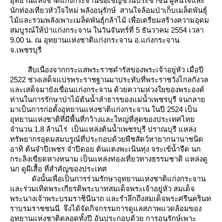
อุทยานแห่งชาติแก่งกระจานขอเชิญชวนประชาชน ผู้สนใจและ
นักท่องเที่ยวหัวใจใหม่ พลังอนุรักษ์ สานใจล้อมป่าเก็บเมล็ดพันธุ์
ไม้และรวมพลังเพาะเมล็ดพันธุ์กล้าไม้ เพื่อเตรียมสร้างความอุดม
สมบูรณ์ให้ป่าแก่งกระจาน ในวันจันทร์ที่ 5 ธันวาคม 2554 เวลา
9.00 น. ณ อุทยานแห่งชาติแก่งกระจาน อ.แก่งกระจาน
จ.เพชรบุร
สืบเนื่องจากกระแสพระราชดำรัสของพระเจ้าอยู่หัว เมื่อปี
2522 ช่วงเสด็จแปรพระราชฐานมาประทับที่พระราชวังไกลกังวล
ละเสด็จมายังเขื่อนแก่งกระจาน ด้วยความห่วงใยของพระองค์
ท่านในการรักษาป่าไม้ต้นน้ำลำธารของแม่น้ำเพชรบุรี จนกลา
มาเป็นการก่อตั้งอุทยานแห่งชาติแก่งกระจาน ในปี 2524 เป็น
อุทยานแห่งชาติที่มีพื้นที่กว้างและใหญ่ที่สุดของประเทศไท
จำนวน 1.8 ล้านไร่ เป็นแหล่งต้นน้ำเพชรบุรี ปราณบุรี แหล่ง
ทรัพยากรอุดมสมบรูณ์ที่ประกอบด้วยพืชสัตว์หายากนานาชนิด
อาทิ ต้นจำปีเพชร จำปีดอย ต้นแตงพะเนินทุ่ง จระเข้น้ำจืด นก
กระลิงเขียดหางหนาม เป็นแหล่งท่องเที่ยวทางธรรมชาติ แหล่งดู
นก ดูผีเสื้อ ที่สำคัญของประเทศ
ดังนั้นเพื่อเป็นการร่วมรักษาอุทยานแห่งชาติแก่งกระจาน
ละร่วมเทิดพระเกียรติพระบาทสมเด็จพระเจ้าอยู่หัว สมเด็จ
พระนางเจ้าพระบรมราชินีนาถ และรำลึกถึงสมเด็จพระศรีนครินท
ราบรมราชชนนี จึงได้จัดกิจกรรมการดูแลสภาพแวดล้อมของ
อุทยานแห่งชาติตลอดทั้งปี อันประกอบด้วย การอนุรักษ์เพาะ