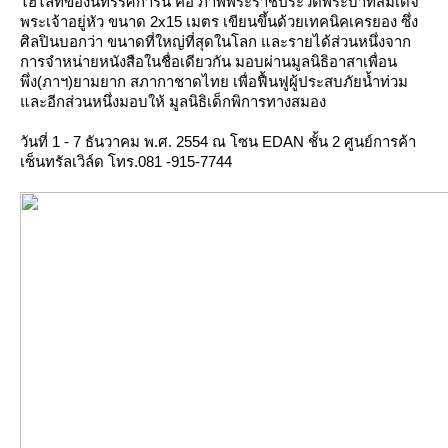
ไฮไลท์ของนิทรรศการนี้ คือ ภาพพระราชประวัติพระบาทสมเด็จ
พระเจ้าอยู่หัว ขนาด 2x15 เมตร เขียนขึ้นด้วยเทคนิคเครยอง ซึ่ง
ศิลปินบอกว่า ขนาดที่ใหญ่ที่สุดในโลก และรายได้ส่วนหนึ่งจาก
การจำหน่ายหนังสือในชื่อเดียวกัน มอบผ่านมูลนิธิอาสาเพื่อน
พึ่ง(ภาฯ)ยามยาก สภากาชาดไทย เพื่อฟื้นฟูผู้ประสบภัยน้ำท่วม
ละอีกส่วนหนึ่งมอบให้ มูลนิธิเด็กพิการทางสมอง
วันที่ 1 - 7 ธันวาคม พ.ศ. 2554 ณ โซน EDAN ชั้น 2 ศูนย์การค้า
เซ็นทรัลเวิล์ด โทร.081 -915-7744