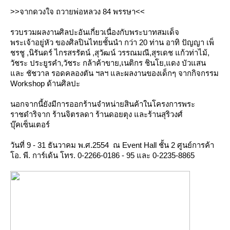
>>จากดวงใจ ถวายพ่อหลวง 84 พรรษา<<
รวบรวมผลงานศิลปะอันเกี่ยวเนื่องกับพระบาทสมเด็จ
พระเจ้าอยู่หัว ของศิลปินไทยชั้นนำ กว่า 20 ท่าน อาทิ ปัญญา เพ็
ชรชู ,นิรันดร์ ไกรสรรัตน์ ,สุวัฒน์ วรรณมณี,สุรเดช แก้วท่าไม้,
วัชระ ประยูรคำ,วัชระ กล้าค้าขาย,เนติกร ชินโย,แดง บัวแสน
ละ ชัชวาล รอดคลองตัน ฯลฯ และผลงานของเด็กๆ จากกิจกรรม
Workshop ด้านศิลปะ
นอกจากนี้ยังมีการออกร้านจำหน่ายสินค้าในโครงการพระ
ราชดำริจาก ร้านจิตรลดา ร้านดอยตุง และร้านสุริวงศ์
บุ๊คเซ็นเตอร์
วันที่ 9 - 31 ธันวาคม พ.ศ.2554 ณ Event Hall ชั้น 2 ศูนย์การค้า
อ. พี. การ์เด้น โทร. 0-2266-0186 - 95 และ 0-2235-8865