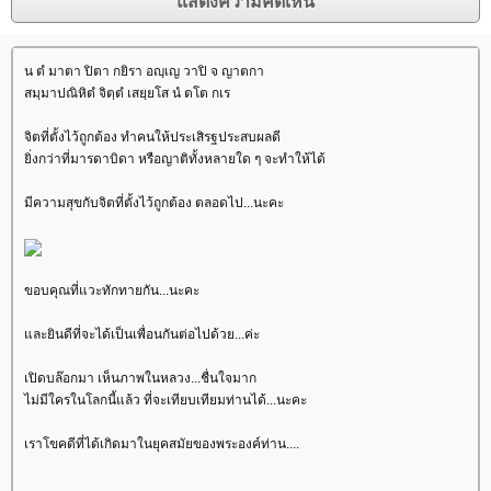
น ตํ มาตา ปิตา กยิรา อญฺเญ วาปิ จ ญาตกา
สมฺมาปณิหิตํ จิตฺตํ เสยฺยโส นํ ตโต กเร
จิตที่ตั้งไว้ถูกต้อง ทำคนให้ประเสิรฐประสบผลดี
ิ่งกว่าที่มารดาบิดา หรือญาติทั้งหลายใด ๆ จะทำให้ได้
มีความสุขกับจิตที่ตั้งไว้ถูกต้อง ตลอดไป...นะคะ
ขอบคุณที่แวะทักทายกัน...นะคะ
ละยินดีที่จะได้เป็นเพื่อนกันต่อไปด้วย...ค่ะ
เปิดบล๊อกมา เห็นภาพในหลวง...ชื่นใจมาก
ไม่มีใครในโลกนี้แล้ว ที่จะเทียบเทียมท่านได้...นะคะ
เราโขคดีที่ได้เกิดมาในยุคสมัยของพระองค์ท่าน....