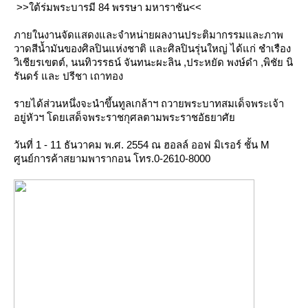
>>ใต้ร่มพระบารมี 84 พรรษา มหาราชัน<<
ภายในงานจัดแสดงและจำหน่ายผลงานประติมากรรมและภาพ
วาดสีน้ำมันของศิลปินแห่งชาติ และศิลปินรุ่นใหญ่ ได้แก่ ชำเรือง
วิเชียรเขตต์, นนทิวรรธน์ จันทนะผะลิน ,ประหยัด พงษ์ดำ ,พิชัย นิ
รันดร์ และ ปรีชา เถาทอง
รายได้ส่วนหนึ่งจะนำขึ้นทูลเกล้าฯ ถวายพระบาทสมเด็จพระเจ้า
อยู่หัวฯ โดยเสด็จพระราชกุศลตามพระราชอัธยาศั
วันที่ 1 - 11 ธันวาคม พ.ศ. 2554 ณ ฮอลล์ ออฟ มิเรอร์ ชั้น M
ศูนย์การค้าสยามพารากอน โทร.0-2610-8000