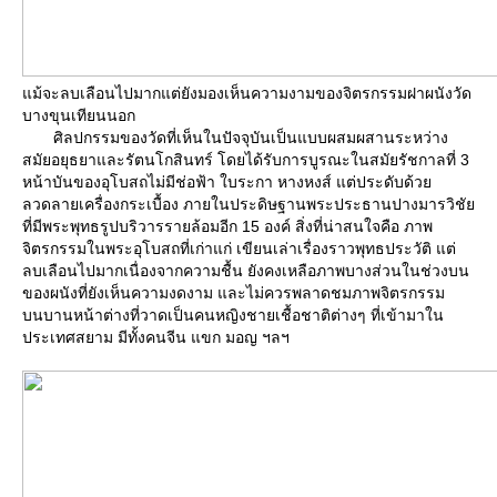
ม้จะลบเลือนไปมากแต่ยังมองเห็นความงามของจิตรกรรมฝาผนังวัด
บางขุนเทียนนอก
ศิลปกรรมของวัดที่เห็นในปัจจุบันเป็นแบบผสมผสานระหว่าง
สมัยอยุธยาและรัตนโกสินทร์ โดยได้รับการบูรณะในสมัยรัชกาลที่ 3
หน้าบันของอุโบสถไม่มีช่อฟ้า ใบระกา หางหงส์ แต่ประดับด้ว
ลวดลายเครื่องกระเบื้อง ภายในประดิษฐานพระประธานปางมารวิชั
ที่มีพระพุทธรูปบริวารรายล้อมอีก 15 องค์ สิ่งที่น่าสนใจคือ ภาพ
จิตรกรรมในพระอุโบสถที่เก่าแก่ เขียนเล่าเรื่องราวพุทธประวัติ แต่
ลบเลือนไปมากเนื่องจากความชื้น ยังคงเหลือภาพบางส่วนในช่วงบน
ของผนังที่ยังเห็นความงดงาม และไม่ควรพลาดชมภาพจิตรกรรม
บนบานหน้าต่างที่วาดเป็นคนหญิงชายเชื้อชาติต่างๆ ที่เข้ามาใน
ประเทศสยาม มีทั้งคนจีน แขก มอญ ฯลฯ