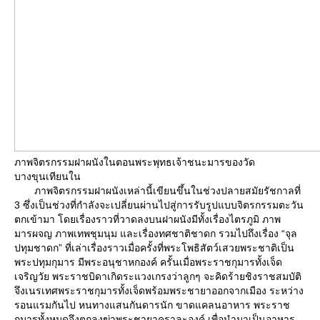
ภาพจิตรกรรมฝาผนังในตอนพระพุทธเจ้าชนะมารของวัด
บางขุนเทียนใน
ภาพจิตรกรรมฝาผนังเหล่านี้เขียนขึ้นในช่วงปลายสมัยรัชกาลที่
3 ซึ่งเป็นช่วงที่กำลังจะเปลี่ยนผ่านไปสู่การรับรูปแบบจิตรกรรมตะวัน
ตกเข้ามา โดยเรื่องราวที่วาดลงบนฝาผนังมีทั้งเรื่องไตรภูมิ ภาพ
มารผจญ ภาพเทพชุมนุม และเรื่องทศชาติชาดก รวมไปถึงเรื่อง “จุล
ปทุมชาดก” ที่เล่าเรื่องราวเมื่อครั้งที่พระโพธิสัตว์เสวยพระชาติเป็น
พระปทุมกุมาร มีพระอนุชาหกองค์ ครั้นเมื่อพระราชกุมารทั้งเจ็ด
เจริญวัย พระราชบิดาเกิดระแวงเกรงว่าลูกๆ จะคิดร้ายชิงราชสมบัติ
จึงเนรเทศพระราชกุมารทั้งเจ็ดพร้อมพระชายาออกจากเมือง ระหว่าง
รอนแรมกันไป หนทางแสนกันดารนัก ขาดแคลนอาหาร พระราช
กุมารทั้งหมดจึงตกลงฆ่าพระชายาคราละองค์ เพื่อนำมาเป็นอาหาร