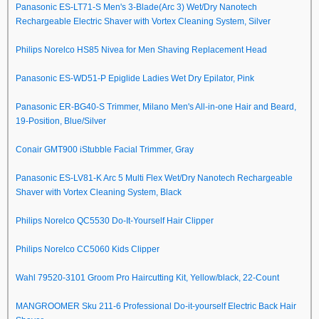
Panasonic ES-LT71-S Men's 3-Blade(Arc 3) Wet/Dry Nanotech
Rechargeable Electric Shaver with Vortex Cleaning System, Silver
Philips Norelco HS85 Nivea for Men Shaving Replacement Head
Panasonic ES-WD51-P Epiglide Ladies Wet Dry Epilator, Pink
Panasonic ER-BG40-S Trimmer, Milano Men's All-in-one Hair and Beard,
19-Position, Blue/Silver
Conair GMT900 iStubble Facial Trimmer, Gray
Panasonic ES-LV81-K Arc 5 Multi Flex Wet/Dry Nanotech Rechargeable
Shaver with Vortex Cleaning System, Black
Philips Norelco QC5530 Do-It-Yourself Hair Clipper
Philips Norelco CC5060 Kids Clipper
Wahl 79520-3101 Groom Pro Haircutting Kit, Yellow/black, 22-Count
MANGROOMER Sku 211-6 Professional Do-it-yourself Electric Back Hair