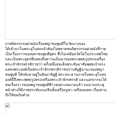
ภาพจิตรกรรมฝาผนังเรื่องพญาชมพูบดีในวัดนางนอง
ได้เข้ามาในพระอุโบสถแล้วต้องไม่พลาดชมจิตรกรรมฝาผนังที่วาด
เป็นเรื่องราวของมหาชมพูบดีสูตร ซึ่งไม่เหมือนวัดใดในประเทศไท
ละเป็นพระสูตรที่แสดงถึงความเป็นมาของพระพุทธรูปทรงเครื่อง
พระเจ้าจักรพรรดิราชว่า ครั้งหนึ่งสมเด็จพระสัมมาสัมพุทธเจ้าทรง
สดงพระองค์เป็นพระเจ้าจักรพรรดิราชปราบทิฏฐิมานะของพญา
ชมพูบดี ให้กลับมาอยู่ในสัมมาทิฏฐิ พระประธานภายในพระอุโบสถ
องค์นี้จึงพระพุทธรูปทรงเครื่องพระเจ้าจักรพรรดิ และนอกจากจะได้
ชมเรื่องราวของพญาชมพูบดีที่วาดอย่างงดงามแล้ว บนบานประตู
หน้าต่างก็มีภาพประดับแบบจีนทั้งเครื่องบูชา เครื่องมงคล เรื่องสาม
ก๊กให้ชมกันด้ว