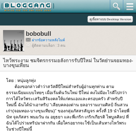
bobobull
ฝากข้อความหลังไมค์
ผู้ติดตามบล็อก : 3 คน
ไหว้พระงาม ชมจิตรกรรมอลังการรับปีใหม่ ในวัดย่านจอมทอง-
บางขุนเทียน
ดย : หนุ่มลูกทุ่ง
ต้องขอกล่าวคำว่าสวัสดีปีใหม่สำหรับผู้อ่านทุกท่าน ตาม
ธรรมเนียมแบบไทยๆ เมื่อเริ่มต้นวันใหม่ ปีใหม่ คงไม่มีอะไรดีไปกว่า
การได้ไหว้พระเสริมสิริมงคลให้แก่ตนเองและครอบครัว สำหรับปี
หม่นี้ ฉันได้นำเอาทริป “เลียบคลองด่าน ยลอารามงามศิลป์ ถิ่นสวน
เก่า(จอมทอง-บางขุนเทียน)” ของกลุ่มภัสสรสัญจร ครั้งที่ 19 นำโดยพี่
นัท จุลภัสสร พนมวัน ณ อยุธยา และพี่เกริก เกริกเกียรติ ไพบูลศิลป ที่
ฉันได้ไปร่วมทริปมาฝากกัน เผื่อใครอยากจะใช้เป็นเส้นทางไหว้พระ
นช่วงปีใหม่นี้