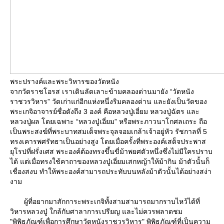
พระปรางค์และพระวิหารของวัดหนัง
จากวัดราชโอรส เราเดินลัดเลาะข้ามคลองด่านมายัง “วัดหนัง
ราชวรวิหาร” วัดเก่าแก่อีกแห่งหนึ่งริมคลองด่าน และยังเป็นวัดของ
พระเกจิอาจารย์ชื่อดังถึง 3 องค์ คือหลวงปู่เอี่ยม หลวงปู่ฉัตร และ
หลวงปู่ผล โดยเฉพาะ “หลวงปู่เอี่ยม” หรือพระภาวนาโกศลเถระ ถือ
เป็นพระสงฆ์ที่พระบาทสมเด็จพระจุลจอมเกล้าเจ้าอยู่หัว รัชกาลที่ 5
ทรงเคารพศรัทธาเป็นอย่างสูง โดยเมื่อครั้งที่พระองค์เสด็จประพาส
ุโรปที่ฝรั่งเศส พระองค์ต้องทรงขึ้นขี่ม้าพยศตัวหนึ่งซึ่งไม่มีใครปราบ
ได้ แต่เมื่อทรงใช้คาถาของหลวงปู่เอี่ยมเสกหญ้าให้ม้ากิน ม้าตัวนั้นก็
เชื่องสงบ ทำให้พระองค์สามารถประทับบนหลังม้าตัวนั้นได้อย่างสง่า
งาม
ผู้ที่อยากมาสักการะพระเกจิทั้งสามสามารถมากราบไหว้ได้ที่
วิหารหลวงปู่ ใกล้กับศาลาการเปรียญ และไม่ควรพลาดชม
"พิพิธภัณฑ์เพื่อการศึกษาวัดหนังราชวรวิหาร" พิพิธภัณฑ์ที่เป็นความ