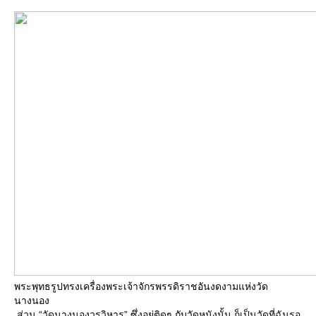
พระพุทธรูปทรงเครื่องพระเจ้าจักรพรรดิราชอันงดงามแห่งวัด
นางนอง
ส่วน “วัดนางนองวรวิหาร” ซึ่งอยู่ติดๆ กับวัดหนังนั้น ก็เป็นวัดที่ฉันรอ