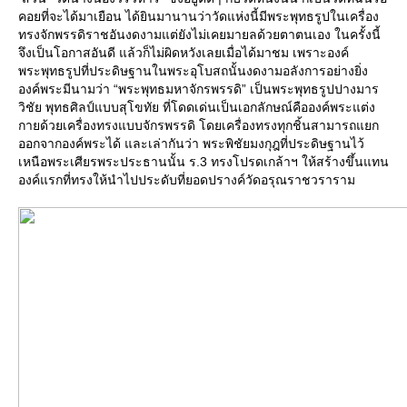
คอยที่จะได้มาเยือน ได้ยินมานานว่าวัดแห่งนี้มีพระพุทธรูปในเครื่อง
ทรงจักพรรดิราชอันงดงามแต่ยังไม่เคยมายลด้วยตาตนเอง ในครั้งนี้
จึงเป็นโอกาสอันดี แล้วก็ไม่ผิดหวังเลยเมื่อได้มาชม เพราะองค์
พระพุทธรูปที่ประดิษฐานในพระอุโบสถนั้นงดงามอลังการอย่างยิ่ง
องค์พระมีนามว่า “พระพุทธมหาจักรพรรดิ” เป็นพระพุทธรูปปางมาร
วิชัย พุทธศิลป์แบบสุโขทัย ที่โดดเด่นเป็นเอกลักษณ์คือองค์พระแต่ง
กายด้วยเครื่องทรงแบบจักรพรรดิ โดยเครื่องทรงทุกชิ้นสามารถแยก
ออกจากองค์พระได้ และเล่ากันว่า พระพิชัยมงกุฎที่ประดิษฐานไว้
เหนือพระเศียรพระประธานนั้น ร.3 ทรงโปรดเกล้าฯ ให้สร้างขึ้นแทน
องค์แรกที่ทรงให้นำไปประดับที่ยอดปรางค์วัดอรุณราชวราราม