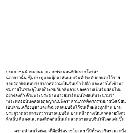
ประชาชนนำหมอนมาถวายพระนอนที่วัดราชโอรสฯ
นอกจากนั้น ซุ้มประตูและตุ๊กตาหินแบบจีนที่ประดับตกแต่งไว้รา
รอบวัดก็ยิ่งเพิ่มบรรยากาศความเป็นจีนเข้าไปอีก และหากได้เข้ามา
ชมภายในพระอุโบสถก็จะพบกับกลิ่นอายของความเป็นจีนผสมไท
อย่างลงตัว ด้วยพระประธานปางสมาธิแบบไทยแท้พระนามว่า
"พระพุทธอนันตคุณอดุลญาณบพิตร" ส่วนภาพจิตรกรรมฝาผนังเขียน
เป็นลายเครื่องบูชาและสิ่งมงคลแบบจีนไว้จนเต็มผนังทุกด้าน บาน
ประตูวาดลวดลายทวารบาลแบบจีน บานหน้าต่างเป็นลวดลายมังกร
ห้าเล็บ สีแดงและทองที่ตัดกันนั้นเน้นลวดลายแบบจีนให้โดดเด่นขึ้น
ความน่าสนใจถัดมาก็คือที่วัดราชโอรสฯ นี้มีทั้งพระวิหารพระนั่ง