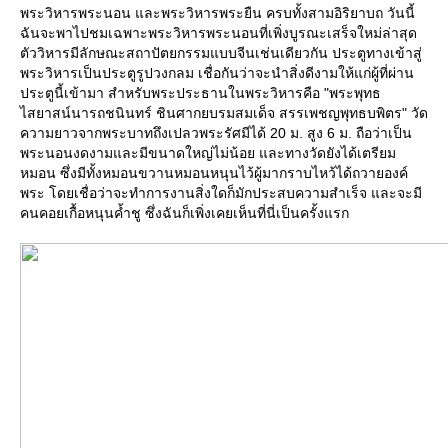
พระวิหารพระนอน และพระวิหารพระยืน ครบทั้งสามอิริยาบถ วันนี้
ฉันจะพาไปชมเฉพาะพระวิหารพระนอนที่เพิ่งบูรณะเสร็จใหม่ล่าสุด
ตัววิหารมีลักษณะสถาปัตยกรรมแบบจีนเช่นเดียวกัน ประตูทางเข้าสู่
พระวิหารเป็นประตูรูปวงกลม เชื่อกันว่าจะนำสิ่งดีงามให้แก่ผู้ที่ผ่าน
ประตูนี้เข้ามา สำหรับพระประธานในพระวิหารคือ "พระพุทธ
ไสยาสน์นารถชนินทร์ ชินศากยบรมสมเด็จ สรรเพชญพุทธบพิตร" วัด
ความยาวจากพระบาทถึงเปลวพระรัศมีได้ 20 ม. สูง 6 ม. ถือว่าเป็น
พระนอนงดงามและมีขนาดใหญ่ไม่น้อย และทางวัดยังได้เตรียม
หมอน ซึ่งมีทั้งหมอนขวานหมอนหนุนไว้ผู้มากราบไหว้ได้ถวายองค์
พระ โดยเชื่อว่าจะทำการงานสิ่งใดก็มักประสบความสำเร็จ และจะมี
คนคอยเกื้อหนุนค้ำชู ซึ่งฉันก็เพิ่งเคยเห็นที่นี่เป็นครั้งแรก