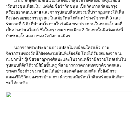
มาถึงวัดสุดท้ายที่เป็นไฮไลต์ของกลุ่มวัดริมคลองบางขุนเทียน
“วัดบางขุนเทียนใน” แต่เดิมชื่อว่าวัดขนุน เป็นวัดเก่าแก่สมัยกรุง
ศรีอยุธยาตอนปลาย และจากรูปแบบศิลปกรรมที่ปรากฏแสดงให้เห็น
ถึงร่องรอยของการบูรณะในสมัยรัตนโกสินทร์ช่วงรัชกาลที่ 3 และ
รัชกาลที่ 5 สิ่งที่น่าสนใจภายในวัดคือ พระประธานในพระอุโบสถที่
เป็นปางป่าเลไลยก์ ซึ่งในกรุงเทพฯ พบเพียง 2 วัดเท่านั้นคือวัดแห่งนี้
กับพระอุโบสถเก่าของวัดกัลยาณมิตร
นอกจากพระประธานปางแปลกไม่เหมือนใครแล้ว ภาพ
จิตรกรรมของวัดนี้ก็ยังงดงามเป็นที่เลื่องลือ โดยได้รับยกย่องจาก น.
ณ ปากน้ำ ผู้เชี่ยวชาญทางศิลปะและโบราณคดีว่ามีความโดดเด่นใน
รูปแบบที่จัดได้ว่ามีฝีมือชั้นครู ที่สามารถวาดภาพทศชาติชาดกและ
ชาดกเรื่องต่างๆ มาเขียนได้อย่างสอดคล้องกลมกลืน ทั้งยังมีการ
สดงวิถีชีวิตของชาวบ้าน การค้าขายสมัยรัตนโกสินทร์ตอนต้นที่หา
ชมได้ยากยิ่ง