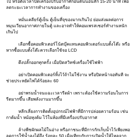
ไป หรือตั้งเวลาปิดเครื่องปรับอากาศก่อนตื่นนอนสัก 15-20 นาที เพื่อ
ลดระยะเวลาการทำงานของเครื่อง
หมั่นเคลียร์ตู้เย็น ตู้เย็นที่จุของมากเกินไป ย่อมส่งผลต่อการ
หมุนเวียนอากาศภายในตู้ และอาจทำให้คอมเพรสเซอร์ทำงานหนัก
เกินไป
เลือกซื้อคอมพิวเตอร์โน้ตบุ๊คแทนคอมพิวเตอร์แบบตั้งโต๊ะ หรือ
หากซื้อแบบตั้งโต๊ะควรเลือกใช้จอ LCD
ดึงปลั๊กออกทุกครั้ง เมื่อปิดสวิทช์เครื่องใช้ไฟฟ้า
อย่าเปิดคอมพิวเตอร์ทิ้งไว้ถ้าไม่ใช้งาน หรือปิดหน้าจอทันที จะ
ช่วยประหยัดไฟได้ร้อยละ 60
อย่าพรมน้ำจนแฉะเวลารีดผ้า เพราะต้องใช้ความร้อนในการ
รีดมากขึ้น เสียพลังงานมากขึ้น
หลีกเลี่ยงการติดตั้งอุปกรณ์ไฟฟ้าที่มีการปล่อยความร้อน เช่น
กาต้มน้ำ หม้อหุงต้ม ไว้ในห้องที่มีเครื่องปรับอากาศ
ล้างพืชผักผลไม้ในอ่าง หรือภาชนะที่มีการกักเก็บน้ำไว้เพียงพอ
ลดการใช้น้ำลงได้ถึง ร้อยละ 50 เมื่อเทียบกับการเปิดน้ำให้ไหลจาก