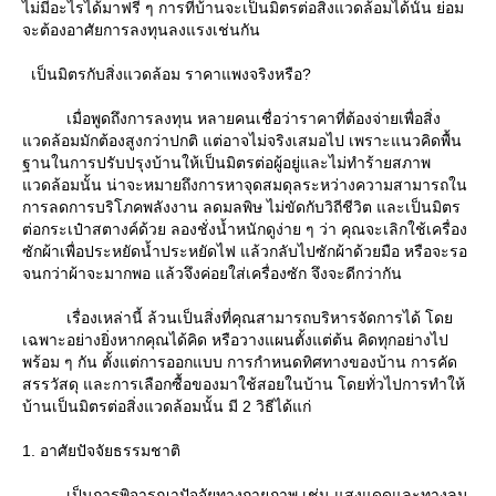
ไม่มีอะไรได้มาฟรี ๆ การที่บ้านจะเป็นมิตรต่อสิ่งแวดล้อมได้นั้น ย่อม
จะต้องอาศัยการลงทุนลงแรงเช่นกัน
เป็นมิตรกับสิ่งแวดล้อม ราคาแพงจริงหรือ?
เมื่อพูดถึงการลงทุน หลายคนเชื่อว่าราคาที่ต้องจ่ายเพื่อสิ่ง
วดล้อมมักต้องสูงกว่าปกติ แต่อาจไม่จริงเสมอไป เพราะแนวคิดพื้น
ฐานในการปรับปรุงบ้านให้เป็นมิตรต่อผู้อยู่และไม่ทำร้ายสภาพ
วดล้อมนั้น น่าจะหมายถึงการหาจุดสมดุลระหว่างความสามารถใน
การลดการบริโภคพลังงาน ลดมลพิษ ไม่ขัดกับวิถีชีวิต และเป็นมิตร
ต่อกระเป๋าสตางค์ด้วย ลองชั่งน้ำหนักดูง่าย ๆ ว่า คุณจะเลิกใช้เครื่อง
ซักผ้าเพื่อประหยัดน้ำประหยัดไฟ แล้วกลับไปซักผ้าด้วยมือ หรือจะรอ
จนกว่าผ้าจะมากพอ แล้วจึงค่อยใส่เครื่องซัก จึงจะดีกว่ากัน
เรื่องเหล่านี้ ล้วนเป็นสิ่งที่คุณสามารถบริหารจัดการได้ โด
เฉพาะอย่างยิ่งหากคุณได้คิด หรือวางแผนตั้งแต่ต้น คิดทุกอย่างไป
พร้อม ๆ กัน ตั้งแต่การออกแบบ การกำหนดทิศทางของบ้าน การคัด
สรรวัสดุ และการเลือกซื้อของมาใช้สอยในบ้าน โดยทั่วไปการทำให้
บ้านเป็นมิตรต่อสิ่งแวดล้อมนั้น มี 2 วิธีได้แก่
1. อาศัยปัจจัยธรรมชาติ
เป็นการพิจารณาปัจจัยทางกายภาพ เช่น แสงแดดและทางลม