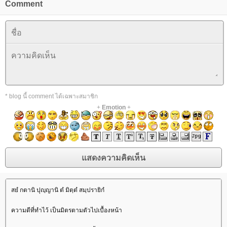
Comment
* blog นี้ comment ได้เฉพาะสมาชิก
+
Emotion
+
สยํ กตานิ ปุญฺญานิ ตํ มิตฺตํ สมฺปรายิกํ
ความดีที่ทำไว้ เป็นมิตรตามตัวไปเบื้องหน้า