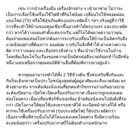
เช่น การนำเครื่องมือ เครื่องจักรต่าง ๆ เข้ามาช่วย ไม่ว่าจะ
เป็นการเลือกใช้เครื่องใช้ไฟฟ้าที่กินไฟน้อย เปลี่ยนไปใช้หลอดผอม
บบใหม่ (T5) หรือใช้สุขภัณฑ์แบบประหยัดน้ำ ฯลฯ จริงอยู่ที่ว่าวิธี
การที่จะทำให้บ้านของคุณเขียวขึ้นอาจทำได้ครบวงจร และประหยัด
กว่า หากได้วางแผนทำตั้งแต่แรกเริ่ม แต่ก็ไม่ได้หมายความว่าคุณ
ต้องจ่ายแพงเสมอไปหากต้องการจะปรับเปลี่ยนให้บ้านเป็นมิตรกับสิ่ง
วดล้อมอย่างที่ต้องการ ลองค่อย ๆ ปรับในสิ่งที่ทำได้ ผ่านทางความ
คิด การวางแผน และเลือกสรรสิ่งต่าง ๆ ที่จะนำมาใช้งานในบ้าน
ดยเพิ่มเงื่อนไขในเรื่องของความเป็นมิตรต่อสิ่งแวดล้อมเข้าไปอีกข้อ
หนึ่ง นอกเหนือจากคุณสมบัติด้านอื่นที่ต้องพิจารณาอยู่แล้ว
หากคุณสามารถทำได้ทั้ง 2 วิธีข้างต้น ซึ่งส่งเสริมซึ่งกันและ
กันก็จะยิ่งกลายเป็นประโยชน์สูงสุดต่อผู้อยู่อาศัยและสิ่งแวดล้อม ยก
ตัวอย่างเช่น จากเดิมห้องนั่งเล่นที่ทุกคนทำกิจกรรมร่วมกันยามบ่า
จะต้องปิดม่าน เปิดไฟ เปิดเครื่องปรับอากาศ เนื่องจากถูกแสงแดด
ส่องโดยตรง เมื่อเปลี่ยนฟังก์ชั่นของห้อง ย้ายห้องนั่งเล่นไปยังฝั่งที่ร่ม
กว่า เปิดโอกาสให้คุณใช้แสงธรรมชาติได้ จะเปิดหน้าต่างก็ได้ หรือ
หากจะใช้เครื่องปรับอากาศ (รุ่นประหยัดไฟ) ก็ยังประหยัดกว่า
เนื่องจากพื้นที่ส่วนนั้นไม่ได้โดนแสงแดดโดยตรง จึงมีความร้อน
สะสมน้อยกว่า เครื่องปรับอากาศก็ไม่ต้องทำงานหนักมาก