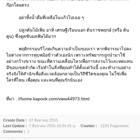
ก๊อกโดยตรง
อย่าทิ้งน้ำดื่มที่เหลือในแก้วไปเฉย ๆ
ปลูกต้นไม้เพิ่ม อาทิ เศรษฐีเรือนนอก ต้นราชพฤกษ์ (หรือ ต้น
คูน) ซึ่งดูดซับมลพิษได้มาก
พฤติกรรมบริโภคเกินความจำเป็นของเรา หากพิจารณาไปคง
ไม่ต่างจากการทุบหม้อข้าวตัวเองนัก เพราะทรัพยากรถูกนำมาใช้
อย่างกว้างขวาง ขณะที่ความเคลื่อนไหวเพื่อการสงวนไว้และทดแทน
มีขอบเขตจำกัด เริ่มทำในสิ่งที่คุณทำได้ตั้งแต่วันนี้ และทำงานอย่าง
จริงจังให้สำนักเพื่อสิ่งแวดล้อมกลายเป็นวิถีชีวิตของคุณ ไม่ใช่เพื่อ
ครที่ไหน เพื่อคุณ และคนที่คุณรักนั่นเอง
ที่มา : //home.kapook.com/view44973.html
Create Date :
07 สิงหาคม 2555
Last Update :
7 สิงหาคม 2555 20:34:35 น.
Counter :
3193 Pageviews.
Comments :
2