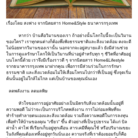
เรื่องโดย สงฟาง จากนิตยสาร Home&Style ธนาคารกรุงเทพ
หากว่า บ้านคือวิมานของเรา ถ้าอย่างนั้นโลกใบนี้จะเป็นวิมาน
ของใคร? เราทุกคนต่างก็ต้องพึ่งพิงธรรมชาติและสิ่งแวดล้อม คงจะดี
ไม่น้อยหากวิมานของเรานั้น นอกจากจะอยู่สบายแล้ว ยังมีส่วนช่ว
นการดูแลรักษาโลกให้เป็นวิมานที่น่าอยู่สำหรับทุก ๆ ชีวิตที่อาศัยอยู่
บนโลกนี้ด้วย เราจึงมีเรื่องราวดี ๆ จากนิตยสาร Home&Lifestyle
จากธนาคารกรุงเทพ มาฝากคุณ เพื่อการมีส่วนร่วมในการรักษา
ธรรมชาติ และสิ่งแวดล้อมไม่ให้เสื่อมโทรมไปกว่าที่เป็นอยู่ ซึ่งจุดเริ่ม
ต้นนั้นอยู่ไม่ใกล้ไม่ไกล แต่เป็นบ้านของคุณนั่นเอง
ลดพลังงาน ลดมลพิษ
หัวใจของการอยู่อาศัยอย่างเป็นมิตรกับสิ่งแวดล้อมนั้นอยู่ที่
ความพอดี ไม่ว่าจะเป็นการบริโภคพลังงาน การไม่ก่อมลพิษที่จะ
ทำร้ายทำลายตนเองและสิ่งแวดล้อม รวมถึงความพอดีในการลงทุน
เพื่อทำให้บ้านของคุณ "เขียว" ขึ้น ตัวอย่างที่เป็นรูปธรรม ได้แก่ บิล
ค่าน้ำ ค่าไฟ ที่เรียกเก็บอยู่ทุกเดือน สารเคมีที่คุณใช้ หรือปริมาณขยะ
นถังที่คุณต้องเททิ้งอยู่ทุกวันนั่นเอง ความจริงที่เราต้องยอมรับก็คือ