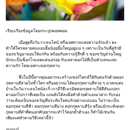
เรียบเรียงข้อมูลโดยกระปุกดอทคอม
เมื่อพูดถึงวันวาเลนไทน์ หรือเทศกาลแห่งความรักแล้ว คง
ทำให้ใครหลายคนแอบยิ้มน้อยยิ้มใหญ่อยู่แน่ ๆ เพราะเป็นวันที่คู่รักมี
ของขวัญมามอบให้แก่กัน พร้อมกับความรู้สึกดี ๆ ของขวัญส่วนใหญ่
มักจะเป็นช็อกโกแลตแสนอร่อย กับเหล่าดอกไม้ที่เป็นตัวแทนแห่ง
ความรัก โดยเฉพาะดอกกุหลาบ
ซึ่งในปีนี้หากคุณอยากจะสร้างเซอร์ไพรส์ให้กับคนรักด้วยดอก
กุหลาบสีสวยไม่ซ้ำใคร หรืออยากจะได้ดอกกุหลาบสีสวย ๆ มาตกแต่ง
บ้านในวันวาเลนไทน์ล่ะก็ เรามีวิธีเนรมิตดอกกุหลาบให้สีสันแปลก
ตาออกไปกว่าที่เคยเป็น แถมยังได้ลงมือทำด้วยตัวเองมาฝาก รับรอง
ว่าจะต้องเป็นของขวัญที่ประทับใจคนรักอย่างแน่นอน ไม่ว่าจะเป็น
ดอกกุหลาบสีฟ้า ดอกกุหลาบสีม่วง ดอกกุหลาบสีรุ้ง หรือแม้กระทั่งดอก
กุหลาบสีดำที่คนอกหักอยากจะทำไว้ตอกย้ำตัวเอง ก็ทำได้เช่นกัน
เพียงแค่ทำตามวิธีเหล่านี้จ้า
อุปกรณ์