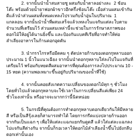
2. จากนั้นนำน้ำสมสายชู ผสมกับน้ำตาลอย่างละ 2 ช้อน
ต๊ะ พร้อมด้วยน้ำยาฟอกผ้าขาวอีกครึ่งช้อนโต๊ะ เมื่อส่วนผสมเข้ากัน
ดีแล้วนำส่วนผสมทั้งหมดเทลงไปรวมกับน้ำอุ่นในปริมาณ 1
กลลอน จากนั้นนำน้ำที่ผสมเสร็จแล้วเทลงในแจกันแต่ละใบตาม
จำนวนที่เตรียมไว้ ส่วนผสมเหล่านี้จะช่วยในการรักษาสภาพของ
ดอกไม้ให้อยู่ได้นานยิ่งขึ้น และป้องกันแบคทีเรียที่อาจทำให้ท่อ
ลำเลียงอาหารในก้านดอกอุดตัน
3. นำกรรไกรหรือมีดคม ๆ ตัดปลายก้านของดอกกุหลาบออก
ประมาณ 1 นิ้วในแนวเฉียง จากนั้นนำดอกกุหลาบใส่ลงไปในแจกันที่
เตรียมไว้ พร้อมกับหยดสีผสมอาหารที่คุณต้องการลงไปประมาณ 10 -
15 หยด (ความพอเหมาะขึ้นอยู่กับปริมาณของน้ำที่ใช้)
4. จากนั้นคอยสังเกตความเปลี่ยนของดอกไม้ทุก ๆ ชั่วโมง
ดยทั่วไปแล้วดอกกุหลาบจะใช้เวลาในการเปลี่ยนสีแค่เพียง 24
ชั่วโมงเท่านั้น หรืออาจจะมากกว่านี้นิดหน่อ
5. ในกรณีที่คุณต้องการทำดอกกุหลาบดอกเดียวกันให้มีหลา
สี หรือเป็นสีรุ้งเลยก็สามารถทำได้ โดยการกรีดแบ่งปลายก้านออก
จากกันเป็นแฉก ๆ เพื่อให้แต่ละแฉกแยกกันดูดสี แล้วใส่แต่ละแฉกลง
ไปแจกันสีต่างกัน จากนั้นก็รอเวลาให้ดอกไม้ลำเลียงน้ำขึ้นไปยังกลีบ
ดอกเท่านั้นเอง