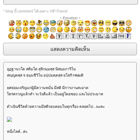
* blog นี้ comment ได้เฉพาะ VIP Friend
+
Emotion
+
อุฏฐานวโต สติมโต สุจิกมฺมสฺส นิสมฺมการิโน
สญฺญตสฺส จ ธมฺมชีวิโน อปฺปมตฺตสฺส ยโสภิวฑฺฒติ
ศย่อมเจริญแก่ผู้มีความหมั่น มีสติ มีการงานสะอาด
คร่ครวญแล้วทำ ระวังดีแล้ว เป็นอยู่โดยชอบ และไม่ประมาท
ดำเนินชีวิตด้วยความมีสติรอบคอบในทุกเรื่อง ตลอดไป...นะคะ
หนึ่งไลค์...ค่ะ