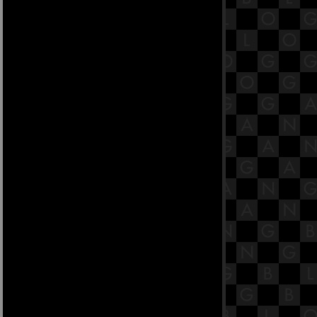
ปีใหม่ ในวัดย่านจอมทอง-
บางขุนเทียน
หนาวๆ แอ่วดูซากุระเมืองไทยที่
เชียงใหม่
บ่อน้ำขั้นบันไดที่ลึกที่สุดในอินเดี
ชนด์ เบารี
10 สุดยอดแบรนด์รองเท้าสำหรับ
ผู้ชายที่ไม่ควรพลาด
อาหารต้องห้ามในงานแต่งงาน
เปิดตำรามารยาหญิง ฉบับสามีรัก
สามีหลง
หงวเฮ้ง เลือกทรงผมให้ถูกโฉลก
ส่แหวนอย่างไรให้ถูกต้อง ตามหลัก
หราศาสตร์
วิธีเลือกสีและลายกระเบื้องให้เหมาะ
สม
ความโกรธทำลายทุกอย่าง
8 วิธีฟื้นฟูสวนสวยหลังน้ำท่วม
5 สถานที่จุดติดไฟรัก นอกเหนือจาก
ห้องนอน
4 วิธีดูแลรักษาชีวิตรัก ให้ยาวนาน