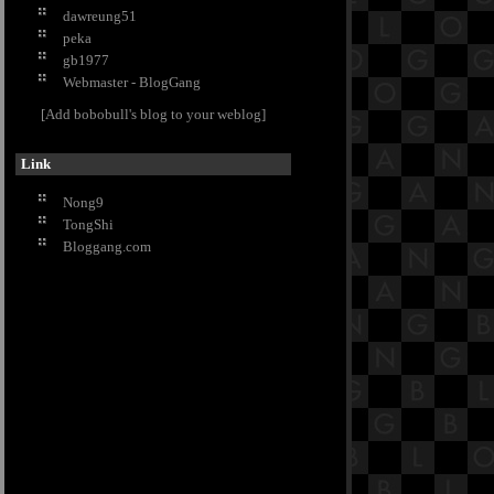
dawreung51
วิธีเลือกแก้วไวน์ ให้ได้คุณภาพ
peka
กำจัดคราบสนิมเกาะแน่นอย่างง่าย ๆ
gb1977
ด้วย มันฝรั่ง
Webmaster - BlogGang
DIY ย้อมสีดอกกุหลาบ ต้อนรับ
[Add bobobull's blog to your weblog]
วาเลนไทน์
ว่านเสน่ห์จันทร์ขาว ต้นไม้มงคล
เสริมเสน่ห์
Link
ปลูกไม้ดอกสะพรั่งบาน นานตลอดปี
Nong9
เกร็ดน่ารู้ ว่าด้วยเรื่องของ..บ่อปลา
TongShi
คาร์พ
Bloggang.com
ณ ดอยอ่างขาง ดอกนางพญาเสือ
คร่งบานสะพรั่ง งดงาม
นมัสการพระบาทพลวง ที่ เขาคิชฌ
กูฎ จ.จันทบุรี
ตรึงตา ตรึงใจ 5 สิ่งที่ไม่ควรพลาดบน
“ภูกระดึง”
"ชิเชน อิตซา" สิ่งมหัศจรรย์ของชาว
มายา อารยธรรมที่ยิ่งใหญ่กว่าคำ
ทำนายวันสิ้นโลก
ไหว้พระงาม ชมจิตรกรรมอลังการรับ