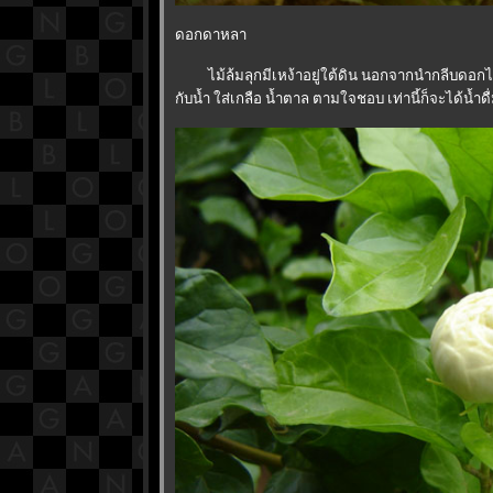
ดอกดาหลา
ไม้ล้มลุกมีเหง้าอยู่ใต้ดิน นอกจากนำกลีบดอกไ
กับน้ำ ใส่เกลือ น้ำตาล ตามใจชอบ เท่านี้ก็จะได้น้ำ