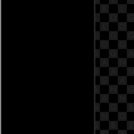
ผลการศึกษาชี้ วันพฤหัส เหมาะมีเซ็ก
ส์มากที่สุด
10 เหตุผลที่ทำให้การเป็นพ่อบ้านเป็น
ชีวิตสุดเพอร์เฟคท์
5 เคล็ดลับจัดตู้เสื้อผ้าไม่ให้รกอีกต่อ
ไป
ก่อนปลูกบ้านอ่านทางนี้!
Al Aire วิธีปลูกพืชแนวใหม่เพื่อโลก
ุคอนาคต
10 ไอเดียจัดระเบียบบ้านด้วยการ
ดัดแปลงของใช้
หน้าวัวใบ ใบไม้อมตะ
เคล็ดลับการเพิ่มมูลค่าให้บ้านก่อน
ประกาศขา
มะลิ ดอกไม้สีขาวบริสุทธิ์ ที่นิยมปลูก
ติดบ้าน
เลือกทาวน์เฮ้าส์มุมไหนให้ถูกหลักฮ
วงจุ้
5 จุดสำคัญของบ้านที่คุณไม่ควรมอง
ข้าม
มาดูกัน จัดตู้เย็นอย่างไรให้จุคุ้ม