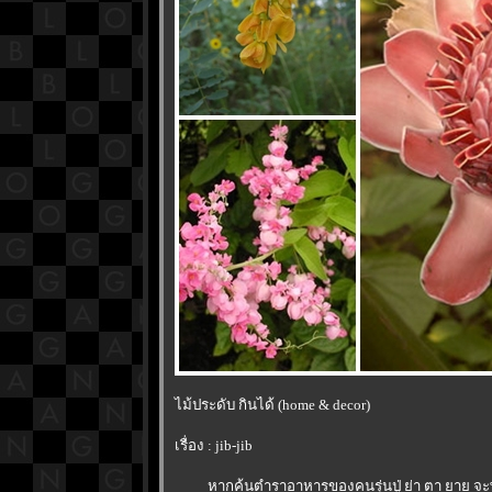
ไม้ประดับ กินได้ (home & decor)
เรื่อง : jib-jib
หากค้นตำราอาหารของคนรุ่นปู่ ย่า ตา ยาย จะพบว