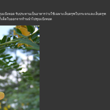
ป้งทอด รับประทานเป็นอาหารว่างใช้เฉพาะเล็บครุฑใบกระจกและเล็บครุฑ
ก็เด็ดใบออกจากก้านนำไปชุบแป้งทอด