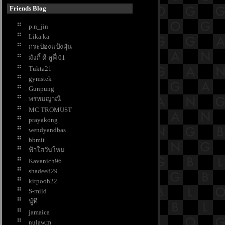
น่าน
Friends Blog
เที่ยวอยุธยา เรียนรู้ 9 วัด ที่มี
p.n_jin
ประวัติศาสตร์ยาวนาน
Lika ka
ขมิ้นชัน กับสรรพคุณด้านงานบ้านที่
กระป๋องแป้งฝุ่น
คุณอาจไม่เคยรู้ !
มังกี้ ดี ลูฟี่ 01
ต้นกุหลาบ สัญลักษณ์แห่งความรัก
Tukta21
ปลูกไว้ประดับสวน
gymstek
มาทำความรู้จักกับหลอดไฟและการ
Gunpung
ช้งานกันดีกว่า
พรหมญาณี
คำบอกรัก 25 ภาษา สื่อความในใจใน
MC TROMUST
วันแห่งความรัก
prayakong
7 ไอเดียเก็บเครื่องปรุง แบบประหยัด
wendyandbas
พื้นที่
bbmit
10 ขนมหวานยอดนิยม สำหรับคู่รัก
ฟ้าใสวันใหม่
นวันวาเลนไทน์
Kavanich96
10 เรื่องที่บริษัทนายหน้าแนะให้ทำ
shadee829
ก่อนประกาศขายบ้าน
kitpooh22
7 เคล็ดลับรักษาพรมให้สวย สะอาด
S-mild
นู๋ที
น่าใช้
jamaica
เย้ายวนกวนอารมณ์หนุ่มด้วยกลิ่น
nulaw.m
หอม