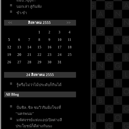
อบ..Apps!!
บอกเล่า สู่กันฟัง
ขำ-ขำ
<<
สิงหาคม 2555
>>
1
2
3
4
5
6
7
8
9
10
11
12
13
14
15
16
17
18
19
20
21
22
23
24
25
26
27
28
29
30
31
24 สิงหาคม 2555
รู้หรือไม่ว่าไม้ประดับก็กินได้
All Blog
ปั่นชิล..ชิล ชมวิวริมฝั่งโขงที่
“นครพนม”
มหัศจรรย์แห่งแอปเปิลต่างสี
ประโยชน์ก็ดีต่างกันนะ