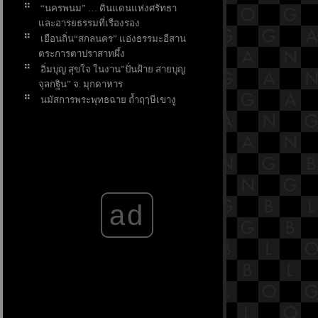
“นครพนม” … ดินแดนแห่งศรัทธา
ละอารยธรรมที่เรืองรอง
เยือนถิ่น“สกลนคร” แอ่งธรรมะอีสาน
ตระการตาปราสาทผึ้ง
อิ่มบุญ สุขใจ ในงาน”ปั่นฝ้าย สายบุญ
จุลกฐิน” จ. มุกดาหาร
นมัสการพระพุทธฉาย ถ้ำฤๅษีเขางู
จังหวัดราชบุรี
คุณดื่มน้ำน้อยไปหรือเปล่า
คุณค่าที่มากกว่าความเค็ม เกลือ
บำบัด
ร้านเด็ดไม่ควรพลาดถนน
พระอาทิตย์ มะตะบะ-ก๋วยเตี๋ยวเนื้อ-เบ
ad
เกอรี่ฯลฯ
เที่ยวตลาดบ้านใหม่ เพลินช้อป เพลิน
อิ่ม
เที่ยวท่าลี่ – แก่นท้าว เสน่ห์เมืองสงบ
2 วิถี ไทย-ลาว
4 กิจกรรม เสริมสิริมงคล ในวันมหา
สงกรานต์
ช้ชีวิตให้เนิบช้า เมื่อไปเยือนเมือง