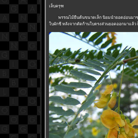
เล็บครุฑ
พรรณไม้ยืนต้นขนาดเล็ก นิยมนำยอดอ่อนมาชุบแ
บผักชี หลังจากตัดก้านใบตรงส่วนยอดออกมาแล้ว 