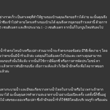
รวดเร็ว เป็นสาเหตุที่ทำให้ฐานของบ้านคุณเกิดรอยร้าวได้ง่าย ฉะนั้นคุณจึง
้น้ำซึมเข้าไปทำลายโครงสร้างของบ้านได้ คุณจึงควรอุดรอยร้าวเหล่านี้ ด้วยการ
- 5 เซนติเมตร และลึกประมาณ 1 - 2 เซนติเมตร จากนั้นก็โบกปูนใหม่ทับลงไป
ำรั่วตรงไหนบ้างหรือเปล่า ส่วนมากน้ำจะรั่วตรงรอยข้อต่อ มีวิธีเช็คง่าย ๆ โด
งว่าตรงนั้นมีน้ำรั่วแล้วล่ะ แต่คุณก็ไม่ต้องตกใจไปนะคะ เพราะคุณสามารถ
เวณรอบรั่วนั้นให้แห้ง จากนั้นก็ใช้กาวอีพ็อกซี่ หรือกาวสารพัดประโยชน์ ทา
วทากาวทับอีกรอบนึง เมื่อกาวแห้งแล้ว ก็เปิดน้ำอีกครั้งเพื่อไล่อากาศออก
แล้วล่ะ
ทางระบายน้ำ และมีขยะกีดขวางทางน้ำไหลในรางน้ำหรือไม่ เพราะถ้าหาก
มาได้ ฉะนั้นคุณควรทำความสะอาดรางน้ำอย่างน้อยปีละครั้ง แต่ทั้งนี้ก็ขึ้นอยู่
เศษขยะเยอะหรือเปล่า ซึ่งถ้ามีรอยน้ำรั่วก็ใช้ซิลิโคนยิงบริเวณรูรั่ว หรือแผ่น