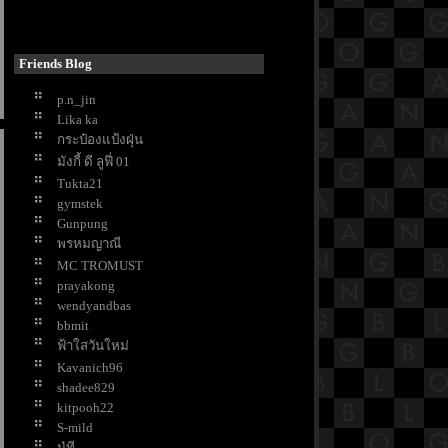
สงกรานต์
ช้ชีวิตให้เนิบช้า เมื่อไปเยือนเมือง
น่าน
Friends Blog
เที่ยวอยุธยา เรียนรู้ 9 วัด ที่มี
p.n_jin
ประวัติศาสตร์ยาวนาน
Lika ka
ขมิ้นชัน กับสรรพคุณด้านงานบ้านที่
กระป๋องแป้งฝุ่น
คุณอาจไม่เคยรู้ !
มังกี้ ดี ลูฟี่ 01
ต้นกุหลาบ สัญลักษณ์แห่งความรัก
Tukta21
ปลูกไว้ประดับสวน
gymstek
มาทำความรู้จักกับหลอดไฟและการ
Gunpung
ช้งานกันดีกว่า
พรหมญาณี
คำบอกรัก 25 ภาษา สื่อความในใจใน
MC TROMUST
วันแห่งความรัก
prayakong
7 ไอเดียเก็บเครื่องปรุง แบบประหยัด
wendyandbas
พื้นที่
bbmit
10 ขนมหวานยอดนิยม สำหรับคู่รัก
ฟ้าใสวันใหม่
นวันวาเลนไทน์
Kavanich96
10 เรื่องที่บริษัทนายหน้าแนะให้ทำ
shadee829
ก่อนประกาศขายบ้าน
kitpooh22
7 เคล็ดลับรักษาพรมให้สวย สะอาด
S-mild
นู๋ที