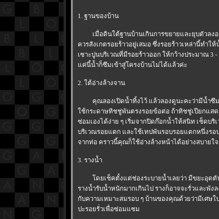
1. ฐานของบ้าน
เมื่อดินใต้ฐานบ้านเกินการขยายและยุบตัวลงอย่าง
ควรสังเกตรอยร้าวอยู่เสมอ ซึ่งรอยร้าวเหล่านี้ทำให
เซาะปูนบริเวณที่มีรอยร้าวออก ให้กว้างประมาณ 3 
ค่นี้น้ำก็ซึมเข้าสู่โครงบ้านไม่ได้แล้วค่ะ
2. ใต้อ่างล้างจาน
คุณลองเปิดน้ำทิ้งไว้ แล้วลองดูนะคะว่ามีน้ำซึมน้
ช้กระดาษทิชชู่พันตรงรอยข้อต่อ ถ้าทิชชู่เปียกแสด
ซ่อมเองได้ง่าย ๆ เริ่มจากปิดก๊อกน้ำให้สนิท เช็ดบริ
บริเวณรอยแตก และใช้เทปพันรอบรอยแตกหนึ่งรอบ แล้
จากท่อ คราวนี้คุณก็ใช้อ่างล้างหน้าได้อย่างสบายใจ
3. รางน้ำ
ดยเช็คตั้งแต่ช่องระบายน้ำเลยว่า มีขยะอุดตัน
รางน้ำรับน้ำหนักมากเกินไป รางก็อาจจะรั่วและพังลง
กับความเหมาะสมรอบ ๆ บ้านของคุณด้วยว่ามีเศษใบไม้ 
ปะรอยรั่วเพื่อซ่อมแซม