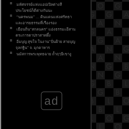
มหัศจรรย์แห่งแอปเปิลต่างสี
ประโยชน์ก็ดีต่างกันนะ
“นครพนม” … ดินแดนแห่งศรัทธา
ละอารยธรรมที่เรืองรอง
เยือนถิ่น“สกลนคร” แอ่งธรรมะอีสาน
ตระการตาปราสาทผึ้ง
อิ่มบุญ สุขใจ ในงาน”ปั่นฝ้าย สายบุญ
จุลกฐิน” จ. มุกดาหาร
นมัสการพระพุทธฉาย ถ้ำฤๅษีเขางู
จังหวัดราชบุรี
คุณดื่มน้ำน้อยไปหรือเปล่า
คุณค่าที่มากกว่าความเค็ม เกลือ
บำบัด
ร้านเด็ดไม่ควรพลาดถนน
พระอาทิตย์ มะตะบะ-ก๋วยเตี๋ยวเนื้อ-เบ
ad
เกอรี่ฯลฯ
เที่ยวตลาดบ้านใหม่ เพลินช้อป เพลิน
อิ่ม
เที่ยวท่าลี่ – แก่นท้าว เสน่ห์เมืองสงบ
2 วิถี ไทย-ลาว
4 กิจกรรม เสริมสิริมงคล ในวันมหา