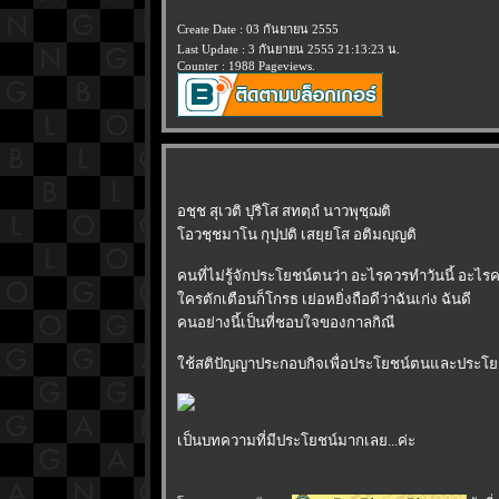
Create Date : 03 กันยายน 2555
Last Update : 3 กันยายน 2555 21:13:23 น.
Counter : 1988 Pageviews.
อชฺช สุเวติ ปุริโส สทตฺถํ นาวพุชฺฌติ
อวชฺชมาโน กุปฺปติ เสยฺยโส อติมญฺญติ
คนที่ไม่รู้จักประโยชน์ตนว่า อะไรควรทำวันนี้ อะไรคว
ครตักเตือนก็โกรธ เย่อหยิ่งถือดีว่าฉันเก่ง ฉันดี
คนอย่างนี้เป็นที่ชอบใจของกาลกิณี
ช้สติปัญญาประกอบกิจเพื่อประโยชน์ตนและประโยชน
เป็นบทความที่มีประโยชน์มากเลย...ค่ะ