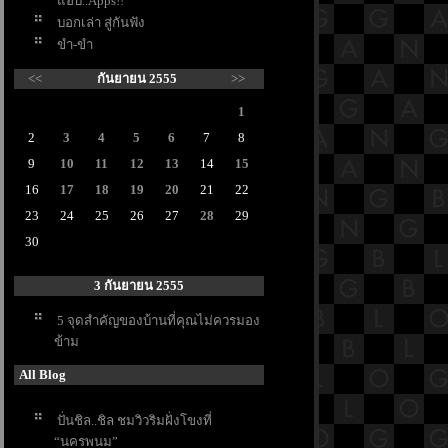
อบ..Apps!!
บอกเล่า สู่กันฟัง
ขำ-ขำ
<<
กันยายน 2555
>>
1
2
3
4
5
6
7
8
9
10
11
12
13
14
15
16
17
18
19
20
21
22
23
24
25
26
27
28
29
30
3 กันยายน 2555
5 จุดสำคัญของบ้านที่คุณไม่ควรมอง
ข้าม
All Blog
ปั่นชิล..ชิล ชมวิวริมฝั่งโขงที่
“นครพนม”