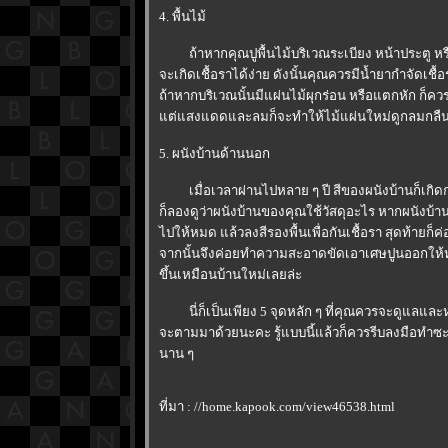
4. พื้นไม้
ถ้าหากคุณปูพื้นไม้บริเวณระเบียง หน้าประตู หรื
จะเกิดเชื้อราได้ง่าย ดังนั้นคุณควรมีน้ำยากำจัดเช
ถ้าหากบริเวณนั้นมีแผ่นไม้ผุกร่อน หรือแตกหัก ก็คว
ต่แสงแดดและลมก็จะทำให้ไม้แผ่นใหม่ดูกลมกลืนไ
5. ผนังบ้านด้านนอก
เมื่อเวลาผ่านไปหลาย ๆ ปี สีของผนังบ้านก็เกิดก
ก็ลองดูว่าผนังบ้านของคุณใช้วัสดุอะไร หากผนังบ้
ไปให้หมด แล้วลงสีรองพื้นเพื่อกันเชื้อรา สุดท้ายก็
จากนั้นจึงค่อยทำความสะอาดขัดเอาเศษปูนออกให้หมด
ขึ้นเหมือนบ้านใหม่เลยล่ะ
นี่ก็เป็นเพียง 5 จุดหลัก ๆ ที่คุณควรจะดูแลและหมั
จะตามมาด้วยนะคะ รู้แบบนี้แล้วก็ควรรีบลงมือทำซะต
นาน ๆ
ที่มา : //home.kapook.com/view46538.html