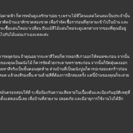
อดาดฟ้า ก็ควรหมั่นดูแลรักษาบ่อย ๆ เพราะไม้ที่โดนแดดโดนลมเป็นประจำนั้น
ื้อราติดบ้านเอาสักขวดสองขวด เพื่อกำจัดเชื้อราก่อนที่ลุกลามเข้าไปในบ้าน และ
รจะซื้อแผ่นใหม่มาเปลี่ยน ถึงแม้สีไม้แผ่นใหม่จะดูแตกต่างจากของที่คุณมีอยู่
ปกับไม้แผ่นเก่าเองแหละค่ะ
ารหลุดร่อน ถ้าคุณอยากจะทาสีใหม่ก็ควรลอกสีเก่าออกให้หมดซะก่อน จากนั้น
านของคุณเป็นผนังไม้ ก็ควรขัดด้วยกระดาษทรายซะก่อน จากนั้นก็ปัดฝุ่นผงออก
ค่อยทาสีจริงเป็นขั้นตอนสุดท้าย ส่วนบ้านที่เป็นผนังปูนก็ควรปะรอยแตกร้าวก่อน
 แล้วลงสีรองพื้น ตามด้วยสีที่ต้องการอีกสองครั้ง แค่นี้บ้านของคุณก็จะสว
่นตรอจสอบให้ดี ๆ เพื่อป้องกันความเสียหายในเบื้องต้นและป้องกันอุบัติเหตุที่
ั้งแต่ตอนนี้เลย เพื่อบ้านที่สวยงาม ปลอดภัย และมีอายุการใช้งานไปได้อีก