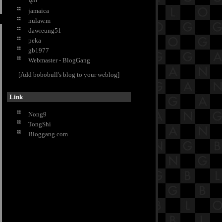
น่าใช้
jamaica
เย้ายวนกวนอารมณ์หนุ่มด้วยกลิ่น
nulaw.m
หอม
dawreung51
วิธีเลือกแก้วไวน์ ให้ได้คุณภาพ
peka
กำจัดคราบสนิมเกาะแน่นอย่างง่าย ๆ
gb1977
ด้วย มันฝรั่ง
Webmaster - BlogGang
DIY ย้อมสีดอกกุหลาบ ต้อนรับ
[Add bobobull's blog to your weblog]
วาเลนไทน์
ว่านเสน่ห์จันทร์ขาว ต้นไม้มงคล
เสริมเสน่ห์
Link
ปลูกไม้ดอกสะพรั่งบาน นานตลอดปี
Nong9
เกร็ดน่ารู้ ว่าด้วยเรื่องของ..บ่อปลา
TongShi
คาร์พ
Bloggang.com
ณ ดอยอ่างขาง ดอกนางพญาเสือ
คร่งบานสะพรั่ง งดงาม
นมัสการพระบาทพลวง ที่ เขาคิชฌ
กูฎ จ.จันทบุรี
ตรึงตา ตรึงใจ 5 สิ่งที่ไม่ควรพลาดบน
“ภูกระดึง”
"ชิเชน อิตซา" สิ่งมหัศจรรย์ของชาว
มายา อารยธรรมที่ยิ่งใหญ่กว่าคำ