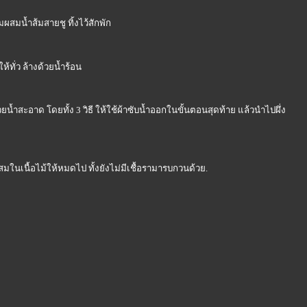
สมน้ำส้มสายชู ทิ้งไว้สักพัก
ห้ทั่ว ล้างด้วยน้ำร้อน
วยน้ำสะอาด โดยทั้ง 3 วิธี ให้ใช้ผ้าซับน้ำออกในขั้นตอนสุดท้าย แล้วนำไปผึ่ง
มในเนื้อไม้ให้หมดไป ทั้งยังไม่มีเชื้อรามารบกวนด้วย.