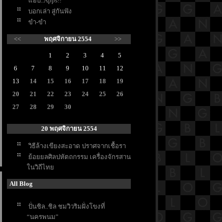
อบ..Apps!!
บอกเล่า สู่กันฟัง
ขำ-ขำ
<<
พฤศจิกายน 2554
>>
1
2
3
4
5
6
7
8
9
10
11
12
13
14
15
16
17
18
19
20
21
22
23
24
25
26
27
28
29
30
20 พฤศจิกายน 2554
วิธีล้างเขียงสะอาด ปราศจากเชื้อรา
้อยยลศิลปหัตถกรรม เครื่องจักรสาน
นวิถีไท
All Blog
ปั่นชิล..ชิล ชมวิวริมฝั่งโขงที่
“นครพนม”