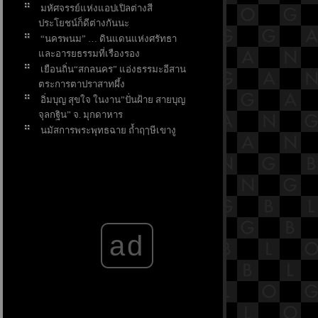
มหัศจรรย์แห่งแอปเปิลต่างสี
ประโยชน์ก็ดีต่างกันนะ
“นครพนม” … ดินแดนแห่งศรัทธา
ละอารยธรรมที่เรืองรอง
เยือนถิ่น“สกลนคร” แอ่งธรรมะอีสาน
ตระการตาปราสาทผึ้ง
อิ่มบุญ สุขใจ ในงาน”ปั่นฝ้าย สายบุญ
จุลกฐิน” จ. มุกดาหาร
นมัสการพระพุทธฉาย ถ้ำฤๅษีเขางู
จังหวัดราชบุรี
คุณดื่มน้ำน้อยไปหรือเปล่า
คุณค่าที่มากกว่าความเค็ม เกลือ
บำบัด
ร้านเด็ดไม่ควรพลาดถนน
พระอาทิตย์ มะตะบะ-ก๋วยเตี๋ยวเนื้อ-เบ
ad
เกอรี่ฯลฯ
เที่ยวตลาดบ้านใหม่ เพลินช้อป เพลิน
อิ่ม
เที่ยวท่าลี่ – แก่นท้าว เสน่ห์เมืองสงบ
2 วิถี ไทย-ลาว
4 กิจกรรม เสริมสิริมงคล ในวันมหา