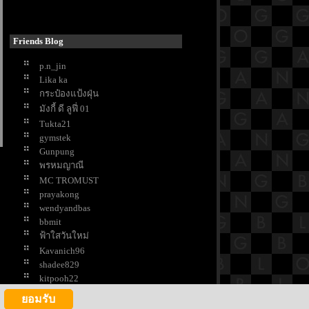
สงกรานต์
ช้ชีวิตให้เนิบช้า เมื่อไปเยือนเมือง
น่าน
Friends Blog
เที่ยวอยุธยา เรียนรู้ 9 วัด ที่มี
p.n_jin
ประวัติศาสตร์ยาวนาน
Lika ka
ขมิ้นชัน กับสรรพคุณด้านงานบ้านที่
กระป๋องแป้งฝุ่น
คุณอาจไม่เคยรู้ !
มังกี้ ดี ลูฟี่ 01
ต้นกุหลาบ สัญลักษณ์แห่งความรัก
Tukta21
ปลูกไว้ประดับสวน
gymstek
มาทำความรู้จักกับหลอดไฟและการ
Gunpung
ช้งานกันดีกว่า
พรหมญาณี
คำบอกรัก 25 ภาษา สื่อความในใจใน
MC TROMUST
วันแห่งความรัก
prayakong
7 ไอเดียเก็บเครื่องปรุง แบบประหยัด
wendyandbas
พื้นที่
bbmit
10 ขนมหวานยอดนิยม สำหรับคู่รัก
ฟ้าใสวันใหม่
นวันวาเลนไทน์
Kavanich96
10 เรื่องที่บริษัทนายหน้าแนะให้ทำ
shadee829
ก่อนประกาศขายบ้าน
kitpooh22
7 เคล็ดลับรักษาพรมให้สวย สะอาด
S-mild
นู๋ที
น่าใช้