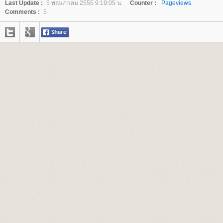
Last Update :
5 พฤษภาคม 2555 9:19:05 น.
Counter :
Pageviews.
Comments :
5