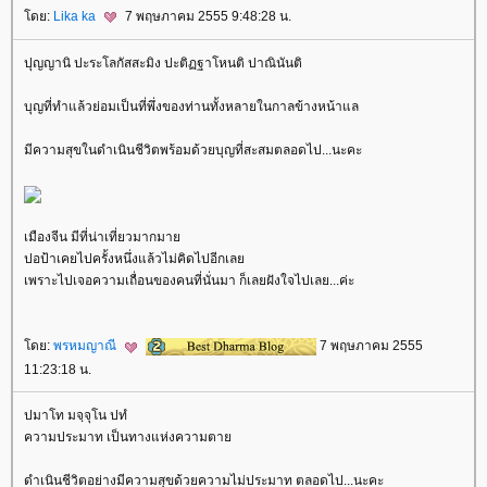
ดย:
Lika ka
7 พฤษภาคม 2555 9:48:28 น.
ปุญญานิ ปะระโลกัสสะมิง ปะติฏฐาโหนติ ปาณินันติ
บุญที่ทำแล้วย่อมเป็นที่พึ่งของท่านทั้งหลายในกาลข้างหน้าแล
มีความสุขในดำเนินชีวิตพร้อมด้วยบุญที่สะสมตลอดไป...นะคะ
เมืองจีน มีที่น่าเที่ยวมากมา
ปอป้าเคยไปครั้งหนึ่งแล้วไม่คิดไปอีกเล
เพราะไปเจอความเถื่อนของคนที่นั่นมา ก็เลยฝังใจไปเลย...ค่ะ
ดย:
พรหมญาณี
7 พฤษภาคม 2555
11:23:18 น.
ปมาโท มจฺจุโน ปทํ
ความประมาท เป็นทางแห่งความตา
ดำเนินชีวิตอย่างมีความสุขด้วยความไม่ประมาท ตลอดไป...นะคะ