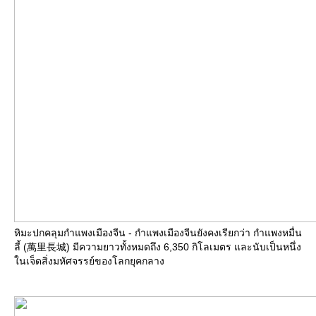
หิมะปกคลุมกำแพงเมืองจีน - กำแพงเมืองจีนยังคงเรียกว่า กำแพงหมื่น
ลี้ (萬里長城) มีความยาวทั้งหมดถึง 6,350 กิโลเมตร และนับเป็นหนึ่ง
นเจ็ดสิ่งมหัศจรรย์ของโลกยุคกลาง