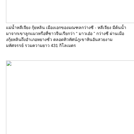
ม่น้ำหลีเจียง กุ้ยหลิน เมืองเอกของมณฑลกว่างซี - หลีเจียง มีต้นน้ำ
มาจากเขาลูกแมวหรือที่ชาวจีนเรียกว่า “ มาวเอ๋อ ” กว่างซี ผ่านเมือ
งกุ้ยหลินถึงอำเภอหยางซั่ว ตลอดทิวทัศน์ภูเขาหินอันสวยงาม
มหัศจรรย์ รวมความยาว 431 กิโลเมตร