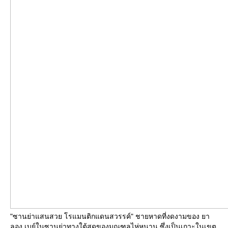
"ซานย่าแสนสวย โรแมนติกแดนสวรรค์" ชายหาดที่งดงามของ ยา
ลอง เบย์ในซานย่าทางใต้สุดของมณฑลไห่หนาน ซึ่งเป็นเกาะในเขต