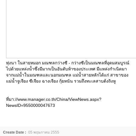
ทุ่งนา ในสายหมอก มณฑลกว่างซี - กว่างซีเป็นมณฑลที่อุดมสมบูรณ์
ไปด้วยแหล่งน้ำซึ่งมีมากเป็นอันดับห้าของประเทศ มีแหล่งกำเนิดมา
จากแม่น้ำในมณฑลและนอกมณฑล แม่น้ำสายหลักได้แก่ สาขาของ
ม่น้ำจูเจียง ซีเจียง ฉางเจียง กุ้ยหนัน รวมถึงทะเลสาบต้งถิงหู
ที่มา://www.manager.co.th/China/ViewNews.aspx?
NewsID=9550000047673
Create Date :
05 พฤษภาคม 2555