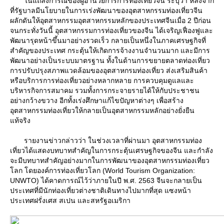
นแถลงการณ์ของผู้อำนวยการการท่องเที่ยวจีน ระบุว่า หลังจาก
ที่รัฐบาลมีนโยบายในการเร่งพัฒนาของอุตสาหกรรมท่องเที่ยวจีน
ผลักดันให้อุตสาหกรรมอุตสาหกรรมหลักของประเทศจีนเมื่อ 2 ปีก่อน
จนกระทั่งวันนี้ อุตสาหกรรมการท่องเที่ยวของจีน ได้เจริญเฟื่องฟูและ
พัฒนารุดหน้าขึ้นมาอย่างรวดเร็ว กลายเป็นหนึ่งในภาคเศรษฐกิจที่
สำคัญของประเทศ กระตุ้นให้เกิดการจ้างงานจำนวนมาก และมีการ
พัฒนาอย่างเป็นระบบมาตรฐาน ทั้งในด้านการขยายตลาดท่องเที่ยว
การปรับปรุงสภาพแวดล้อมของอุตสาหกรมท่องเที่ยว ส่งเสริมสินค้า
หรือบริการการท่องเที่ยวอย่างหลากหลาย การควบคุมดูแลและ
บริหารกิจการสมาคม รวมทั้งการกระจายรายได้ให้กับประชาชน
อย่างกว้างขวาง อีกทั้งเร่งศึกษาแก้ไขปัญหาต่างๆ เพื่อสร้าง
อุตสาหกรรมท่องเที่ยวให้กลายเป็นอุตสาหกรรมหลักอย่างยั่งยืน
ท้จริง
รายงานข่าวกล่าวว่า ในช่วงเวลาที่ผ่านมา อุตสาหกรรมท่อง
เที่ยวได้แสดงบทบาทสำคัญในการกระตุ้นเศรษฐกิจของจีน และกำลัง
จะมีบทบาทสำคัญอย่างมากในการพัฒนาของอุตสาหกรรมท่องเที่ยว
ลก โดยองค์การท่องเที่ยวโลก (World Tourism Organization:
UNWTO) ได้คาดการณ์ไว้ว่าภายในปี พ.ศ. 2563 จีนจะกลายเป็น
ประเทศที่มีนักท่องเที่ยวต่างชาติเดินทางไปมากที่สุด แซงหน้า
ประเทศฝรั่งเศส สเปน และสหรัฐอเมริกา