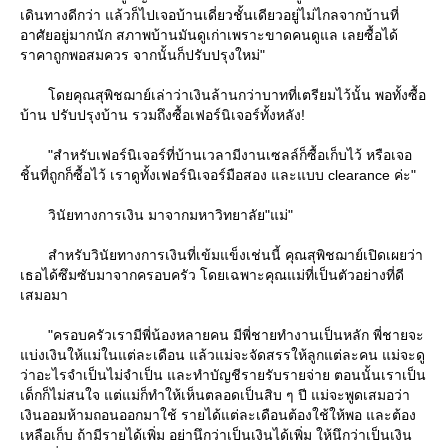
เดินทางดีกว่า แล้วก็ไปเจอบ้านเดี่ยวชั้นเดียวอยู่ไม่ไกลจากบ้านที่
อาศัยอยู่มากนัก สภาพบ้านมันดูเก่าเพราะขาดคนดูแล เลยซื้อได้
ราคาถูกพอสมควร จากนั้นก็ปรับปรุงใหม่"
ดยคุณสุพิชฌาย์เล่าว่าเงินล้านกว่าบาทที่เตรียมไว้นั้น พอทั้งซื้อ
บ้าน ปรับปรุงบ้าน รวมถึงซื้อเฟอร์นิเจอร์ทั้งหลัง!
"สำหรับเฟอร์นิเจอร์ที่บ้านเวลามีงานเซลล์ก็ซื้อเก็บไว้ หรือเจอ
ชิ้นที่ถูกก็ซื้อไว้ เราดูทั้งเฟอร์นิเจอร์มือสอง และแบบ clearance ค่ะ"
วินัยทางการเงิน มาจากมหาวิทยาลัย"แม่"
สำหรับวินัยทางการเงินที่เข้มแข็งเช่นนี้ คุณสุพิชฌาย์เปิดเผยว่า
เธอได้ซึมซับมาจากครอบครัว โดยเฉพาะคุณแม่ที่เป็นตัวอย่างที่ดี
เสมอมา
"ครอบครัวเรามีพี่น้องหลายคน มีพี่ชายทำงานเป็นหลัก พี่ชายจะ
บ่งเงินให้แม่ในแต่ละเดือน แล้วแม่จะจัดสรรให้ลูกแต่ละคน แม่จะดู
ว่าอะไรจำเป็นไม่จำเป็น และทำบัญชีรายรับรายจ่าย ตอนนั้นเราเป็น
เด็กก็ไม่สนใจ แต่แม่ก็ทำให้เห็นตลอดเป็นสิบ ๆ ปี แม่จะพูดเสมอว่า
เงินออมห้ามถอนออกมาใช้ รายได้แต่ละเดือนต้องใช้ให้พอ และต้อง
เหลือเก็บ ถ้ามีรายได้เพิ่ม อย่านึกว่าเป็นเงินได้เพิ่ม ให้นึกว่าเป็นเงิน