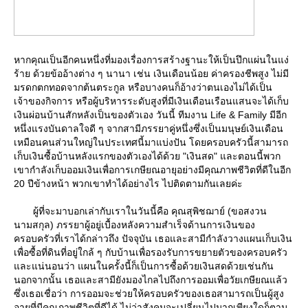
หากคุณเป็นอีกคนหนึ่งที่มองเรื่องการสร้างฐานะให้เป็นปึกแผ่นในแง่
ร้าย ด้วยข้ออ้างต่าง ๆ นานา เช่น เงินเดือนน้อย ค่าครองชีพสูง ไม่มี
มรดกตกทอดจากต้นตระกูล หรือบางคนก็อ้างว่าตนเองไม่ได้เป็น
เจ้าของกิจการ หรือผู้บริหารระดับสูงที่มีเงินเดือนเรือนแสนจะได้เก็บ
เงินผ่อนบ้านสักหลังเป็นของตัวเอง วันนี้ ทีมงาน Life & Family มีอีก
หนึ่งแรงบันดาลใจดี ๆ จากสามีภรรยาคู่หนึ่งซึ่งเป็นมนุษย์เงินเดือน
เหมือนคนส่วนใหญ่ในประเทศนี้มาแบ่งปัน โดยครอบครัวนี้สามารถ
เก็บเงินซื้อบ้านหลังแรกของตัวเองได้ด้วย "เงินสด" และตอนนี้พวก
เขากำลังเก็บออมเงินเพื่อการเกษียณอายุอย่างมีคุณภาพชีวิตที่ดีในอีก
20 ปีข้างหน้า พวกเขาทำได้อย่างไร ไปติดตามกันเลยค่ะ
ผู้ที่จะมาบอกเล่ากับเราในวันนี้คือ คุณสุพิชฌาย์ (ขอสงวน
นามสกุล) ภรรยาผู้อยู่เบื้องหลังความสำเร็จด้านการเงินของ
ครอบครัวที่เราได้กล่าวถึง ปัจจุบัน เธอและสามีกำลังวางแผนเก็บเงิน
เพื่อซื้อที่ดินที่อยู่ใกล้ ๆ กับบ้านเพื่อรองรับการขยายตัวของครอบครัว
ละแน่นอนว่า แผนในครั้งนี้ก็เป็นการซื้อด้วยเงินสดด้วยเช่นกัน
นอกจากนั้น เธอและสามียังมองไกลไปถึงการออมเพื่อวัยเกษียณแล้ว
ซึ่งเธอเชื่อว่า การออมจะช่วยให้ครอบครัวของเธอสามารถเป็นผู้สูง
อายุที่มีคุณภาพชีวิตที่ดีได้ ไม่ว่าสังคมจะเปลี่ยนไปมากเพียงใดก็ตาม