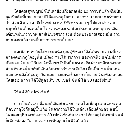
ดยคุณสุพิชญาย์ก็ได้เล่าย้อนถึงอดีตเมื่อ 10 กว่าปีที่แล้ว ซึ่งเป็น
จุดเริ่มต้นที่เธอและสามีได้คบหาดูใจกัน และวางแผนอนาคตร่วมกัน
ว่า ส่วนตัวและสามีเป็นพนักงานบริษัทธรรมดา ๆ ไม่แตกต่างจาก
มนุษย์เงินเดือนคนอื่น โดยงานของเธอนั้นเป็นงานเลขานุการ เงิน
เดือนหมื่นกว่าบาท สามีเป็นวิศวกร เงินเดือนประมาณสองหมื่น รวม
กันสองคนก็สามหมื่นกว่าบาทเท่านั้นเอง
ต่เมื่อคบหากันไประยะหนึ่ง คุณสุพิชฌาย์ถึงได้ทราบว่า ผู้ที่เธอ
กำลังคบหาดูใจอยู่นั้นแม้จะมีรายได้มากกว่าเธอเท่าหนึ่ง แต่ไม่มีการ
เก็บออมเงินเอาไว้เลย อีกทั้งเขายังมีหนี้บัตรเครดิตพ่วงมาอีกต่างหาก
ส่วนตัวเธอนั้นกลับมีเงินเก็บมากกว่าเขาเสียอีก เมื่อเป็นเช่นนั้น เธอ
ละแฟนจึงได้พูดคุยกัน และวางแผนเรื่องการเก็บออมเงินเพื่ออนาคต
ดยเธอเล่าว่า ได้ใช้สูตรเก็บ 70 เปอร์เซ็นต์ ใช้ 30 เปอร์เซ็นต์
ช้แค่ 30 เปอร์เซ็นต์!
อาจเป็นตัวเลขที่มนุษย์เงินเดือนหลายคนไม่เชื่อหู แต่คนสองคน
ที่คบหาดูใจกันอยู่นั้นเก็บเงินจากรายได้ในแต่ละเดือนด้วยตัวเลขนี้
ดยคุณสุพิชฌาย์เผยว่า 30 เปอร์เซ็นต์ของรายได้อาจดูไม่มากนัก แต่
ก็เพียงพอต่อ "ความต้องการพื้นฐานในชีวิต" แล้ว