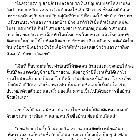
"ในช่วงแรก ๆ สามีก็ปรับตัวลำบาก ก็เลยคุยกัน บอกให้เขามอง
ถึงเป้าหมายหลักของเรา ส่วนตัวเองใช้เงิน 30 เปอร์เซ็นต์ไม่มีปัญหา
เพราะอาศัยอยู่กับคุณแม่ กินอยู่กับที่บ้าน มีซื้อของใช้เข้าบ้านบ้าง พา
ม่ไปรับประทานอาหารนอกบ้านบ้าง แต่ถ้าให้เป็นตัวเงินคุณแม่จะ
ไม่รับ แม่บอกให้เก็บไว้ ส่วนสามีเขาเช่าหอพักอยู่คนเดียว สามพัน
บาท ก็เลยคุยกันว่าหาห้องพักใหม่ไหม หรูน้อยหน่อย แล้วก็หาแบบที่
ติดถนนใหญ่ จะได้ไม่ต้องเสียค่ารถเข้าซอย เดือนหนึ่งประหยัดได้เป็น
พัน หรือสามีเคยจ้างซักรีดเสื้อผ้าก็หัดทำเอง เคยเข้าร้านอาหารก็งด
หันมาทำกับข้าวกินเอง"
"เงินที่เก็บร่วมกันก็จะทำบัญชีให้ชัดเจน ถ้าสงสัยตรวจสอบได้ พอ
สิ้นปีก็จะแสดงบัญชีรายรับรายจ่ายให้เขาดูว่าปีนี้เราเก็บได้เท่าไร
รวมโบนัสแล้วยอดเป็นเท่าไร ปีหน้าเงินเดือนจะขึ้นอีกเท่าไร จะต้อง
เก็บกันอีกกี่ปีถึงจะสำเร็จ พอแฟนเห็นความชัดเจนก็เริ่มติดใจ เริ่ม
ประหยัดด้วยตัวเอง และเริ่มมองเห็นความเป็นไปได้ของการซื้อบ้าน
ด้วยเงินสด"
อย่างไรก็ดี คุณสุพิชฌาย์เล่าว่าในช่วงนั้นก็มีคำตัดพ้อจากสามี
ด้วยเช่นกัน ว่าเพื่อน ๆ หลายคนเริ่มซื้อบ้าน ผ่อนบ้านกันแล้ว
"ตอนที่เก็บเงินซื้อบ้านด้วยกัน เขาก็มาบ่นตัดพ้อเหมือนกันว่า
เพื่อนร่วมงานเก็บเงินซื้อบ้านได้แล้วนะ เราก็บอกใจเย็น ๆ สิ เพื่อน