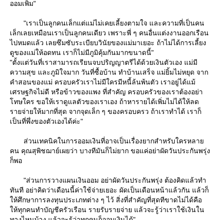
ออมเพิ่ม"
"เราเป็นลูกคนเล็กแต่แม่ไม่เคยเลี้ยงตามใจ และความที่เป็นคน
เล็กเลยเหมือนเราเป็นลูกคนเดียว เพราะพี่ ๆ คนอื่นแต่งงานออกเรือน
ไปหมดแล้ว เลยซึมซับระเบียบวินัยของแม่มาเยอะ ถ้าไม่ได้การเลี้ยง
ดูของแม่ให้อดทน เราก็ไม่มีภูมิคุ้มกันมากขนาดนี้"
"ตั้งแต่วันที่เราสามารถเรียนจบปริญญาตรีได้ด้วยเงินตัวเอง แม่มี
ความสุข และภูมิใจมาก วันที่ซื้อบ้าน ทำบ้านเสร็จ แม่ยิ้มไม่หยุด จาก
คำสอนของแม่ ครอบครัวเราไม่มีใครมีหนี้ล้นพ้นตัว เราอยู่ได้แม้
เศรษฐกิจไม่ดี หรือข้าวของแพง ที่สำคัญ ครอบครัวของเราต้องอย่า
ทษใคร ขอให้เราดูแลตัวของเราเอง ถ้าหารายได้เพิ่มไม่ได้ให้ลด
รายจ่ายให้มากที่สุด จากจุดเล็ก ๆ ของครอบครว ถ้าเราทำได้ เราก็
เป็นที่พึ่งของตัวเองได้ค่ะ"
ส่วนเทคนิคในการออมเงินที่อาจเป็นเรื่องยากสำหรับใครหลา
คน คุณสุพิชฌาย์เผยว่า บางทีมันก็ไม่ยาก ขอแค่อย่าผัดวันประกันพรุ่ง
ก็พอ
"ส่วนการวางแผนเงินออม อย่าผัดวันประกันพรุ่ง ต้องคิดแล้วทำ
ทันที อย่าคิดว่าเดือนนี้ค่าใช้จ่ายเยอะ ผัดเป็นเดือนหน้าแล้วกัน แล้วก็
ห้ศึกษาการลงทุนประเภทต่าง ๆ ไว้ สิ่งที่สำคัญที่สุดทีขาดไม่ได้คือ
ห้ทุกคนทำบัญชีครัวเรือน รายรับรายจ่าย แล้วจะรู้ว่าเราใช้เงินใน
ทางไหนบ้าง แล้วจะรู้ว่าทุกคนก็ออมเงินได้"