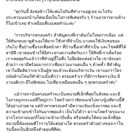
"ทุกวันนี้ ยังห่อข้าวให้แฟนไปกินที่ทำงานอยู่เลย จะไปรับ
ประทานนอกบ้านก็ต่อเมื่อเป็นโอกาสพิเศษจริง ๆ ร้านอาหารตามห้าง
ก็ไม่เข้าเลย ทำเหมือนที่แม่เคยทำน่ะค่ะ"
"การบริหารครอบครัว สำคัญตรงที่เราต้องไม่โทษการเมือง แต่
ห้หันกลบมาดูตัวเองให้มาก ใช้เท่าที่จำเป็น บางคนใช้เงินซอของ
เกินไป ซื้อบ้านซื้อรถเพื่อหน้าตา ที่บ้านซื้อเท่าที่จำเป็น และโชคดีที่ได้
สามีดี เขาค่อนข้างให้อิสระทางความคิดกับเรา ให้สิทธิ์เราเต็มร้อ
เราเคยคุยกันแล้วว่าที่ทำอยู่นี้ไม่ตึง ไม่อึดอัดแต่อย่างใด เขายังบอก
ด้วยว่า เขามีพร้อมมากกว่าเพื่อนร่วมงานคนอื่น ๆ ด้วยซ้ำ ที่สำคัญ
เขาไม่ยึดติดว่าเขาเป็นผู้ชายแล้วจะต้องบริหารเงิน เขาบอกว่าใคร
ถนัดด้านไหนก็ทำด้านนั้นดีกว่า ครอบครัวเราก็มีการจัดสรรเงิน มี
งานอดิเรก มีไปพักผ่อน ไปเที่ยวเหมือนคนอื่น ๆ ทุกครอบครัวค่ะ"
ม้ว่าสถาบันครอบครัวจะเป็นหน่วยที่เล็กที่สุดในสังคม และมี
อกาสถูกกระแสที่ใหญ่กว่า โหดร้ายกว่าซัดจนเซไปทางนู้นทีทางนี้ที
ได้อย่างง่ายดาย แต่ถ้าหากครอบครัวมีความเข้มแข็งมากพอ และมี
ความเข้าอกเข้าใจกันมากพอแล้ว เป็นไปได้ว่า ความโหดร้ายรุนแรง
จากโลกภายนอกก็ไม่อาจเข้ามาบีบคั้น หรือกดดันให้หน่วยเล็กที่สุด
หน่วยนี้ต้องยอมศิโรราบได้แต่อย่างใด ครอบครัวตัวอย่างของเราใน
วันนี้คงเป็นอีกหนึ่งคำตอบที่ดีค่ะ