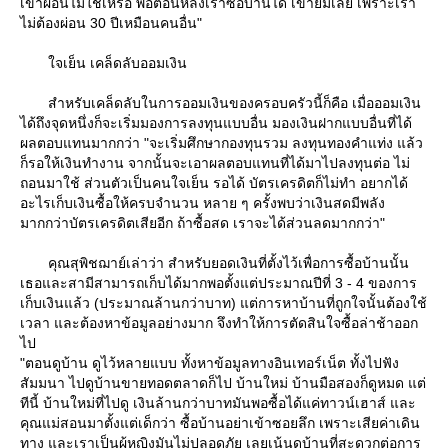
เขาผ่อนไม่ใช่เหรอ พอตอนหลังเราซื้อบ้านได้ เขายิ้มเลย เพราะเรา
ไม่ต้องผ่อน 30 ปีเหมือนคนอื่น"
จเย็น เคล็ดลับออมเงิน
สำหรับเคล็ดลับในการออมเงินของครอบครัวนี้ก็คือ เมื่อออมเงิน
ได้ถึงจุดหนึ่งก็จะเริ่มมองการลงทุนแบบอื่น มองเงินฝากแบบอื่นที่ได้
ผลตอบแทนมากกว่า "จะเริ่มศึกษากองทุนรวม ลงทุนทองคำแท่ง แล้ว
ก็รอให้เงินทำงาน จากนั้นจะเอาผลตอบแทนที่ได้มาไปลงทุนต่อ ไม่
ถอนมาใช้ ส่วนตัวเป็นคนใจเย็น รอได้ บัตรเครดิตก็ไม่ทำ อยากได้
อะไรเก็บเงินซื้อให้ครบจำนวน หลาย ๆ ครั้งพบว่าเงินสดมีพลัง
มากกว่าบัตรเครดิตเสียอีก ถ้าซื้อสด เราจะได้ส่วนลดมากกว่า"
คุณสุพิชฌาย์เล่าว่า สำหรับยอดเงินที่ตั้งไว้เพื่อการซื้อบ้านนั้น
เธอและสามีสามารถเก็บได้มากพอตั้งแต่ประมาณปีที่ 3 - 4 ของการ
เก็บเงินแล้ว (ประมาณล้านกว่าบาท) แต่การหาบ้านที่ถูกใจนั้นต้องใช้
เวลา และต้องหาข้อมูลอย่างมาก จึงทำให้การตัดสินใจซื้อล่าช้าออก
ไป
"ตอนดูบ้าน ดูไว้หลายแบบ ทั้งหาข้อมูลทางอินเทอร์เน็ต ทั้งไปฟัง
สัมมนา ไปดูบ้านขายทอดตลาดก็ไป บ้านใหม่ บ้านมือสองก็ดูหมด แต่
ทีนี้ บ้านใหม่ที่ไปดู เงินล้านกว่าบาทมันพอซื้อได้แค่ทาวน์เฮาส์ และ
คุณแม่สอนมาตั้งแต่เด็กว่า ซื้อบ้านอย่าเข้าซอยลึก เพราะเสียค่าเดิน
ทาง และเราเป็นผู้หญิงมันไม่ปลอดภัย เลยเน้นดูบ้านที่สะดวกต่อการ