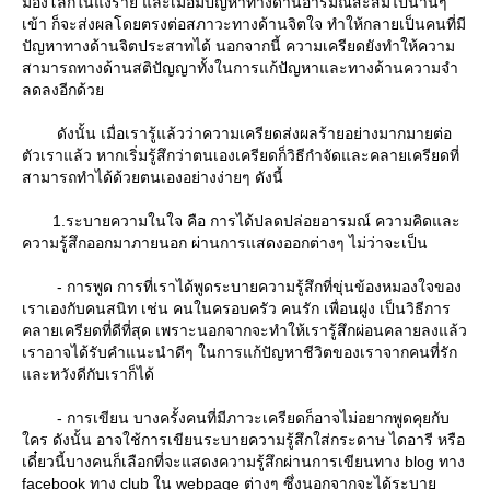
มองโลกในแง่ร้าย และเมื่อมีปัญหาทางด้านอารมณ์สะสมไปนานๆ
เข้า ก็จะส่งผลโดยตรงต่อสภาวะทางด้านจิตใจ ทำให้กลายเป็นคนที่มี
ปัญหาทางด้านจิตประสาทได้ นอกจากนี้ ความเครียดยังทำให้ความ
สามารถทางด้านสติปัญญาทั้งในการแก้ปัญหาและทางด้านความจำ
ลดลงอีกด้ว
ดังนั้น เมื่อเรารู้แล้วว่าความเครียดส่งผลร้ายอย่างมากมายต่อ
ตัวเราแล้ว หากเริ่มรู้สึกว่าตนเองเครียดก็วิธีกำจัดและคลายเครียดที่
สามารถทำได้ด้วยตนเองอย่างง่ายๆ ดังนี้
1.ระบายความในใจ คือ การได้ปลดปล่อยอารมณ์ ความคิดและ
ความรู้สึกออกมาภายนอก ผ่านการแสดงออกต่างๆ ไม่ว่าจะเป็น
- การพูด การที่เราได้พูดระบายความรู้สึกที่ขุ่นข้องหมองใจของ
เราเองกับคนสนิท เช่น คนในครอบครัว คนรัก เพื่อนฝูง เป็นวิธีการ
คลายเครียดที่ดีที่สุด เพราะนอกจากจะทำให้เรารู้สึกผ่อนคลายลงแล้ว
เราอาจได้รับคำแนะนำดีๆ ในการแก้ปัญหาชีวิตของเราจากคนที่รัก
ละหวังดีกับเราก็ได้
- การเขียน บางครั้งคนที่มีภาวะเครียดก็อาจไม่อยากพูดคุยกับ
คร ดังนั้น อาจใช้การเขียนระบายความรู้สึกใส่กระดาษ ไดอารี หรือ
เดี๋ยวนี้บางคนก็เลือกที่จะแสดงความรู้สึกผ่านการเขียนทาง blog ทาง
facebook ทาง club ใน webpage ต่างๆ ซึ่งนอกจากจะได้ระบา