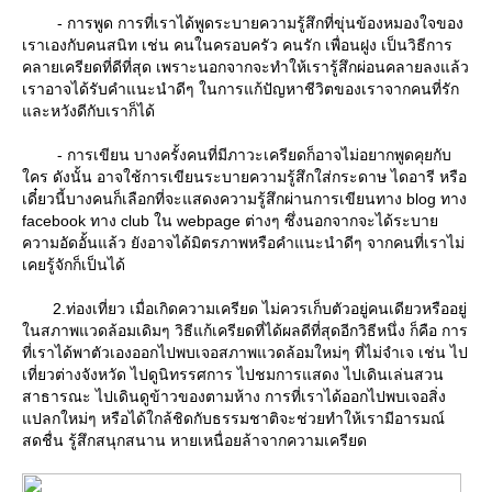
- การพูด การที่เราได้พูดระบายความรู้สึกที่ขุ่นข้องหมองใจของ
เราเองกับคนสนิท เช่น คนในครอบครัว คนรัก เพื่อนฝูง เป็นวิธีการ
คลายเครียดที่ดีที่สุด เพราะนอกจากจะทำให้เรารู้สึกผ่อนคลายลงแล้ว
เราอาจได้รับคำแนะนำดีๆ ในการแก้ปัญหาชีวิตของเราจากคนที่รัก
ละหวังดีกับเราก็ได้
- การเขียน บางครั้งคนที่มีภาวะเครียดก็อาจไม่อยากพูดคุยกับ
คร ดังนั้น อาจใช้การเขียนระบายความรู้สึกใส่กระดาษ ไดอารี หรือ
เดี๋ยวนี้บางคนก็เลือกที่จะแสดงความรู้สึกผ่านการเขียนทาง blog ทาง
facebook ทาง club ใน webpage ต่างๆ ซึ่งนอกจากจะได้ระบา
ความอัดอั้นแล้ว ยังอาจได้มิตรภาพหรือคำแนะนำดีๆ จากคนที่เราไม่
เคยรู้จักก็เป็นได้
2.ท่องเที่ยว เมื่อเกิดความเครียด ไม่ควรเก็บตัวอยู่คนเดียวหรืออยู่
นสภาพแวดล้อมเดิมๆ วิธีแก้เครียดที่ได้ผลดีที่สุดอีกวิธีหนึ่ง ก็คือ การ
ที่เราได้พาตัวเองออกไปพบเจอสภาพแวดล้อมใหม่ๆ ที่ไม่จำเจ เช่น ไป
เที่ยวต่างจังหวัด ไปดูนิทรรศการ ไปชมการแสดง ไปเดินเล่นสวน
สาธารณะ ไปเดินดูข้าวของตามห้าง การที่เราได้ออกไปพบเจอสิ่ง
ปลกใหม่ๆ หรือได้ใกล้ชิดกับธรรมชาติจะช่วยทำให้เรามีอารมณ์
สดชื่น รู้สึกสนุกสนาน หายเหนื่อยล้าจากความเครียด