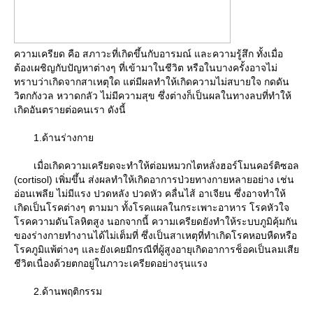
ความเครียด คือ สภาวะที่เกิดขึ้นกับอารมณ์ และความรู้สึก ทั้งเมื่อ
ต้องเผชิญกับปัญหาต่างๆ ที่เข้ามาในชีวิต หรือในบางครั้งอาจไม่
ทราบว่าเกิดจากสาเหตุใด แต่มีผลทำให้เกิดความไม่สบายใจ กดดัน
วิตกกังวล หวาดกลัว ไม่มีความสุข ซึ่งต่างก็เป็นผลในทางลบที่ทำให้
เกิดอันตรายต่อคนเรา ดังนี้
1.ด้านร่างกา
เมื่อเกิดความเครียดจะทำให้ต่อมหมวกไตหลั่งฮอร์โมนคอร์ติซอล
(cortisol) เพิ่มขึ้น ส่งผลทำให้เกิดอาการป่วยทางกายหลายอย่าง เช่น
อ่อนเพลีย ไม่มีแรง ปวดหลัง ปวดหัว คลื่นไส้ อาเจียน ซึ่งอาจทำให้
เกิดเป็นโรคต่างๆ ตามมา ทั้งโรคแผลในกระเพาะอาหาร โรคหัวใจ
รคความดันโลหิตสูง นอกจากนี้ ความเครียดยังทำให้ระบบภูมิคุ้มกัน
ของร่างกายทำงานได้ไม่เต็มที่ ซึ่งเป็นสาเหตุที่ทำเกิดโรคหอบหืดหรือ
รคภูมิแพ้ต่างๆ และยังเคยมีกรณีที่ผู้สูงอายุเกิดอาการช็อคเป็นลมเสี
ชีวิตเนื่องด้วยตกอยู่ในภาวะเครียดอย่างรุนแรง
2.ด้านพฤติกรรม