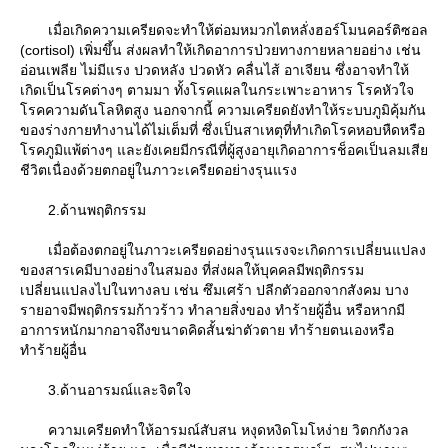
เมื่อเกิดความเครียดจะทำให้ต่อมหมวกไตหลั่งฮอร์โมนคอร์ติซอล
(cortisol) เพิ่มขึ้น ส่งผลทำให้เกิดอาการป่วยทางกายหลายอย่าง เช่น
อ่อนเพลีย ไม่มีแรง ปวดหลัง ปวดหัว คลื่นไส้ อาเจียน ซึ่งอาจทำให้
เกิดเป็นโรคต่างๆ ตามมา ทั้งโรคแผลในกระเพาะอาหาร โรคหัวใจ
รคความดันโลหิตสูง นอกจากนี้ ความเครียดยังทำให้ระบบภูมิคุ้มกัน
ของร่างกายทำงานได้ไม่เต็มที่ ซึ่งเป็นสาเหตุที่ทำเกิดโรคหอบหืดหรือ
รคภูมิแพ้ต่างๆ และยังเคยมีกรณีที่ผู้สูงอายุเกิดอาการช็อคเป็นลมเสี
ชีวิตเนื่องด้วยตกอยู่ในภาวะเครียดอย่างรุนแรง
2.ด้านพฤติกรรม
เมื่อต้องตกอยู่ในภาวะเครียดอย่างรุนแรงจะเกิดการเปลี่ยนแปลง
ของสารเคมีบางอย่างในสมอง ที่ส่งผลให้บุคคลมีพฤติกรรม
เปลี่ยนแปลงไปในทางลบ เช่น ซึมเศร้า ปลีกตัวออกจากสังคม บาง
รายอาจมีพฤติกรรมก้าวร้าว ทำลายสิ่งของ ทำร้ายผู้อื่น หรือหากมี
อาการหนักมากอาจถึงขนาดคิดสั้นฆ่าตัวตาย ทำร้ายตนเองหรือ
ทำร้ายผู้อื่น
3.ด้านอารมณ์และจิตใจ
ความเครียดทำให้อารมณ์สับสน หงุดหงิดโมโหง่าย วิตกกังวล