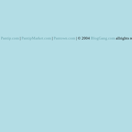
Pantip.com
|
PantipMarket.com
|
Pantown.com
| © 2004
BlogGang.com
allrights 