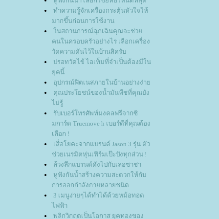
หูฟังกันน้ำ เลือกใช้ยี่ห้อไหนดีที่สุด
ทำความรู้จักเครื่องกระตุ้นหัวใจให้
มากขึ้นก่อนการใช้งาน
นสถานการณ์ฉุกเฉินคุณจะช่ว
คนในครอบครัวอย่างไร เลือกเครื่อง
วัดความดันไว้ในบ้านสิครับ
ปรอทวัดไข้ ไอเท็มที่จำเป็นต้องมีใน
ุคนี้
อุปกรณ์ฟิตเนสภายในบ้านอย่างง่า
คุณประโยชน์ของน้ำมันพืชที่คุณยัง
ไม่รู้
รับเบอร์โทรศัพท์มงคลฟรีจากซิ
มการ์ด Truemove h เบอร์ดีที่คุณต้อง
เลือก !
เสื่อโยคะจากแบรนด์ Jason 3 รุ่น ตัว
ช่วยเนรมิตหุ่นเฟิร์มเป๊ะปังทุกส่วน !
ล้วงลึกแบรนด์ดังไปกับเลอซาช่า
หูฟังกันน้ำสร้างความสะดวกให้กับ
การออกกำลังกายหลายชนิด
3 เมนูง่ายๆได้ทำได้ด้วยหม้อทอด
ไฟฟ้า
พลิกวิกฤตเป็นโอกาส ยุคทองของ