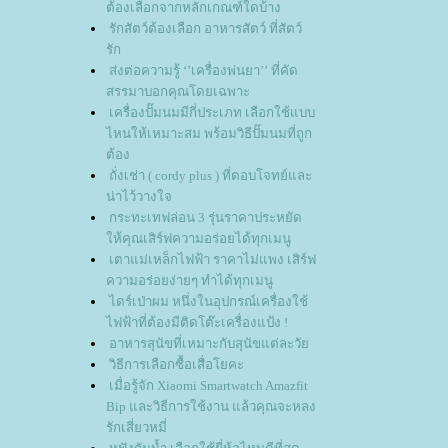
ต้องเลือกจากหลักเกณฑ์ใดบ้าง
รักสัตว์ต้องเลือก อาหารสัตว์ ที่สัตว์
รัก
ส่งต่อความรู้ ‘’เครื่องพ่นยา’’ ที่คัด
สรรมาบอกคุณโดยเฉพาะ
เครื่องปั๊มนมมีกี่ประเภท เลือกใช้แบบ
ไหนให้เหมาะสม พร้อมวิธีปั๊มนมที่ถูก
ต้อง
ถั่งเช่า ( cordy plus ) ที่ตอบโจทย์และ
น่าไว้วางใจ
กระทะเทฟล่อน 3 รุ่นราคาประหยัด
ห้คุณเสิร์ฟความอร่อยได้ทุกเมนู
เตาแม่เหล็กไฟฟ้า ราคาไม่แพง เสิร์ฟ
ความอร่อยง่ายๆ ทำได้ทุกเมนู
ไดร์เป่าผม หนึ่งในอุปกรณ์เครื่องใช้
ไฟฟ้าที่ต้องมีติดโต๊ะเครื่องแป้ง !
อาหารสุนัขที่เหมาะกับสุนัขแต่ละวั
วิธีการเลือกซื้อเสื่อโยคะ
เมื่อรู้จัก Xiaomi Smartwatch Amazfit
Bip และวิธีการใช้งาน แล้วคุณจะหลง
รักเสี่ยวหมี่