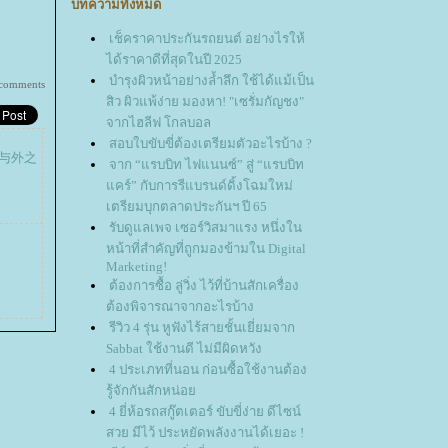
บทความทั้งหมด
เช็คราคาประกันรถยนต์ อย่างไรให้
ได้ราคาดีที่สุดในปี 2025
บำรุงผิวหน้าอย่างล้ำลึก ใช้ได้แม้เป็น
 comments
สิว ผิวแพ้ง่าย มองหา! "เซรั่มกัญชง"
จากไฮลีฟ โกลบอล
สอบใบขับขี่ต้องเตรียมตัวอะไรบ้าง ?
会听懂与外之
จาก “แรบบิท ไฟแนนซ์” สู่ “แรบบิท
คร์” กับการรีแบรนด์ดิ้งโฉมใหม่
เตรียมบุกตลาดประกันฯ ปี 65
รับดูแลเพจ เซอร์วิสมาแรง หนึ่งใน
หน้าที่สำคัญที่ถูกมองข้ามใน Digital
Marketing!
ต้องการซื้อ ลู่วิ่ง ไว้ที่บ้านสักเครื่อง
ต้องพิจารณาจากอะไรบ้าง
รีวิว 4 รุ่น หูฟังไร้สายชั้นเยี่ยมจาก
Sabbat ใช้งานดี ไม่มีผิดหวัง
4 ประเภทที่นอน ก่อนซื้อใช้งานต้อง
รู้จักกันสักหน่อ
4 ยี่ห้อรถสกู๊ตเตอร์ ขับขี่ง่าย ดีไซน์
สวย มีไว้ ประหยัดพลังงานได้เยอะ !