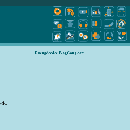
Ruengdeedee.BlogGang.com
งขึ้น