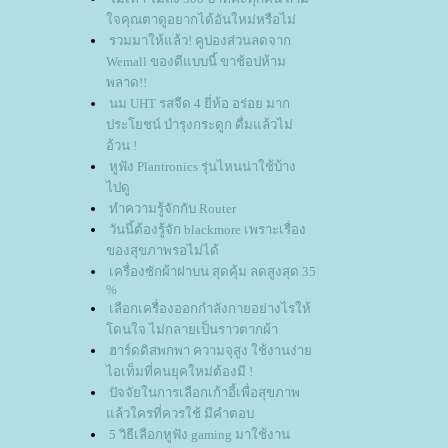
จคุณตาดูอยากได้อันใหม่หรือไม่
รวมมาให้แล้ว! คูปองส่วนลดจาก
Wemall ของดีแบบนี้ ขาช้อปห้าม
พลาด!!
นม UHT รสจืด 4 ยี่ห้อ อร่อย มาก
ประโยชน์ บำรุงกระดูก ดื่มแล้วไม่
อ้วน !
หูฟัง Plantronics รุ่นไหนน่าใช้บ้าง
ไปดู
ทำความรู้จักกับ Router
วันนี้ต้องรู้จัก blackmore เพราะเรื่อง
ของสุขภาพรอไม่ได้
เครื่องซักผ้าฝาบน สุดคุ้ม ลดสูงสุด 35
%
เลือกเครื่องออกกำลังกายอย่างไรให้
ดนใจ ไม่กลายเป็นราวตากผ้า
ฮาร์ดดิสพกพา ความจุสูง ใช้งานง่า
ไอเท็มที่คนยุคใหม่ต้องมี !
ปัจจัยในการเลือกเก้าอี้เพื่อสุขภาพ
ล้วใครที่ควรใช้ มีคำตอบ
5 วิธีเลือกหูฟัง gaming มาใช้งาน