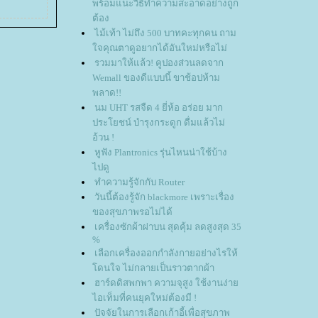
พร้อมแนะวิธีทำความสะอาดอย่างถูก
ต้อง
ไม้เท้า ไม่ถึง 500 บาทคะทุกคน ถาม
จคุณตาดูอยากได้อันใหม่หรือไม่
รวมมาให้แล้ว! คูปองส่วนลดจาก
Wemall ของดีแบบนี้ ขาช้อปห้าม
พลาด!!
นม UHT รสจืด 4 ยี่ห้อ อร่อย มาก
ประโยชน์ บำรุงกระดูก ดื่มแล้วไม่
อ้วน !
หูฟัง Plantronics รุ่นไหนน่าใช้บ้าง
ไปดู
ทำความรู้จักกับ Router
วันนี้ต้องรู้จัก blackmore เพราะเรื่อง
ของสุขภาพรอไม่ได้
เครื่องซักผ้าฝาบน สุดคุ้ม ลดสูงสุด 35
%
เลือกเครื่องออกกำลังกายอย่างไรให้
ดนใจ ไม่กลายเป็นราวตากผ้า
ฮาร์ดดิสพกพา ความจุสูง ใช้งานง่า
ไอเท็มที่คนยุคใหม่ต้องมี !
ปัจจัยในการเลือกเก้าอี้เพื่อสุขภาพ