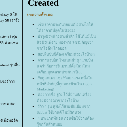
Galaxy S ใน
บทความทั้งหมด
xy S8 เราจึง
เช็คราคาประกันรถยนต์ อย่างไรให้
ได้ราคาดีที่สุดในปี 2025
บำรุงผิวหน้าอย่างล้ำลึก ใช้ได้แม้เป็น
เศษกว่ารุ่น
สิว ผิวแพ้ง่าย มองหา! "เซรั่มกัญชง"
S8 ด้วยเช่น
จากไฮลีฟ โกลบอล
สอบใบขับขี่ต้องเตรียมตัวอะไรบ้าง ?
จาก “แรบบิท ไฟแนนซ์” สู่ “แรบบิท
oid รุ่นอื่น
คร์” กับการรีแบรนด์ดิ้งโฉมใหม่
เตรียมบุกตลาดประกันฯ ปี 65
รับดูแลเพจ เซอร์วิสมาแรง หนึ่งใน
ีเจอร์การ
หน้าที่สำคัญที่ถูกมองข้ามใน Digital
Marketing!
ต้องการซื้อ ลู่วิ่ง ไว้ที่บ้านสักเครื่อง
ต้องพิจารณาจากอะไรบ้าง
าร selfie
รีวิว 4 รุ่น หูฟังไร้สายชั้นเยี่ยมจาก
Sabbat ใช้งานดี ไม่มีผิดหวัง
4 ประเภทที่นอน ก่อนซื้อใช้งานต้อง
งเพื่อพอร์ต
รู้จักกันสักหน่อ