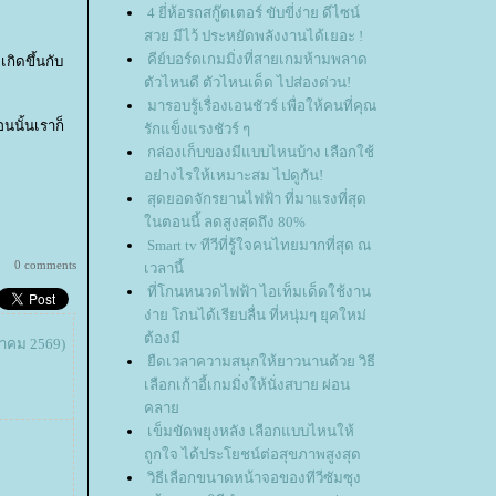
4 ยี่ห้อรถสกู๊ตเตอร์ ขับขี่ง่าย ดีไซน์
สวย มีไว้ ประหยัดพลังงานได้เยอะ !
คีย์บอร์ดเกมมิ่งที่สายเกมห้ามพลาด
กิดขึ้นกับ
ตัวไหนดี ตัวไหนเด็ด ไปส่องด่วน!
มารอบรู้เรื่องเอนชัวร์ เพื่อให้คนที่คุณ
อนนั้นเราก็
รักแข็งแรงชัวร์ ๆ
กล่องเก็บของมีแบบไหนบ้าง เลือกใช้
อย่างไรให้เหมาะสม ไปดูกัน!
สุดยอดจักรยานไฟฟ้า ที่มาแรงที่สุด
นตอนนี้ ลดสูงสุดถึง 80%
Smart tv ทีวีที่รู้ใจคนไทยมากที่สุด ณ
0 comments
เวลานี้
ที่โกนหนวดไฟฟ้า ไอเท็มเด็ดใช้งาน
ง่าย โกนได้เรียบลื่น ที่หนุ่มๆ ยุคใหม่
ต้องมี
ฎาคม 2569)
ืดเวลาความสนุกให้ยาวนานด้วย วิธี
เลือกเก้าอี้เกมมิ่งให้นั่งสบาย ผ่อน
คลา
เข็มขัดพยุงหลัง เลือกแบบไหนให้
ถูกใจ ได้ประโยชน์ต่อสุขภาพสูงสุด
วิธีเลือกขนาดหน้าจอของทีวีซัมซุง