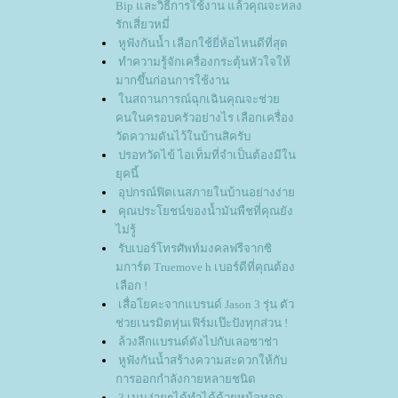
Bip และวิธีการใช้งาน แล้วคุณจะหลง
รักเสี่ยวหมี่
หูฟังกันน้ำ เลือกใช้ยี่ห้อไหนดีที่สุด
ทำความรู้จักเครื่องกระตุ้นหัวใจให้
มากขึ้นก่อนการใช้งาน
นสถานการณ์ฉุกเฉินคุณจะช่ว
คนในครอบครัวอย่างไร เลือกเครื่อง
วัดความดันไว้ในบ้านสิครับ
ปรอทวัดไข้ ไอเท็มที่จำเป็นต้องมีใน
ุคนี้
อุปกรณ์ฟิตเนสภายในบ้านอย่างง่า
คุณประโยชน์ของน้ำมันพืชที่คุณยัง
ไม่รู้
รับเบอร์โทรศัพท์มงคลฟรีจากซิ
มการ์ด Truemove h เบอร์ดีที่คุณต้อง
เลือก !
เสื่อโยคะจากแบรนด์ Jason 3 รุ่น ตัว
ช่วยเนรมิตหุ่นเฟิร์มเป๊ะปังทุกส่วน !
ล้วงลึกแบรนด์ดังไปกับเลอซาช่า
หูฟังกันน้ำสร้างความสะดวกให้กับ
การออกกำลังกายหลายชนิด
3 เมนูง่ายๆได้ทำได้ด้วยหม้อทอด