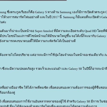
msung ซึ่งตระกูลเรือธงก็คือ Galaxy S ทางด้าน Samsung เองก็มีการเปิดตัวตระกูล 
ฮาให้วงการสมาร์ทโฟนอย่างดี และในปี 2017 นี้ Samsung ก็มีแผนที่จะเปิดตัว Gala
ันค่ะ
็นต้นมาก็น่าจะเป็นหน้าจอ Super Amoled ที่มีความละเอียดระดับ Quad HD โดยที่พิ
ีประโยชน์ในแง่การดีไซน์หน้าจอให้มีขนาดใหญ่ขึ้น จอโค้งนี้ก็จะมากับ Galaxy 
ะที่ยังสามารถคงขนาดบอดี้ให้มีความกะทัดรัดได้เป็นอย่างดี
่างจึงต้องหายไปโดยปริยาย แต่อาจจะมีการใช้ปุ่มโฮมจำลองในหน้าจอเช่นเดียวกับ Andr
ึ่งจะมีความปลอดภัยสูง รวดเร็วและแม่นยำ และ Galaxy S8 ในปีนี้ก็อาจจะนำฟ
ฟี่อย่างมืออาชีพ ให้ได้ภาพที่คมชัด เพื่อตอบสนองความต้องการของผู้ที่ชื่นชอบก
ร้อมกล้องคู่
ไว้ เพื่อตอบสนองการใช้งานอันหลากหลายของผู้ใช้ สำหรับ Galaxy S8 มีการเว้นช่อ
มีสายปกติ ที่จะได้ฟังเพลงด้วยสมาร์ทโฟนที่จะตอบสนองได้ทุกความต้องการ