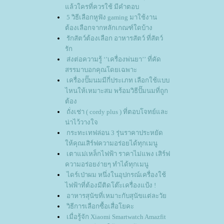
ล้วใครที่ควรใช้ มีคำตอบ
5 วิธีเลือกหูฟัง gaming มาใช้งาน
ต้องเลือกจากหลักเกณฑ์ใดบ้าง
รักสัตว์ต้องเลือก อาหารสัตว์ ที่สัตว์
รัก
ส่งต่อความรู้ ‘’เครื่องพ่นยา’’ ที่คัด
สรรมาบอกคุณโดยเฉพาะ
เครื่องปั๊มนมมีกี่ประเภท เลือกใช้แบบ
ไหนให้เหมาะสม พร้อมวิธีปั๊มนมที่ถูก
ต้อง
ถั่งเช่า ( cordy plus ) ที่ตอบโจทย์และ
น่าไว้วางใจ
กระทะเทฟล่อน 3 รุ่นราคาประหยัด
ห้คุณเสิร์ฟความอร่อยได้ทุกเมนู
เตาแม่เหล็กไฟฟ้า ราคาไม่แพง เสิร์ฟ
ความอร่อยง่ายๆ ทำได้ทุกเมนู
ไดร์เป่าผม หนึ่งในอุปกรณ์เครื่องใช้
ไฟฟ้าที่ต้องมีติดโต๊ะเครื่องแป้ง !
อาหารสุนัขที่เหมาะกับสุนัขแต่ละวั
วิธีการเลือกซื้อเสื่อโยคะ
เมื่อรู้จัก Xiaomi Smartwatch Amazfit