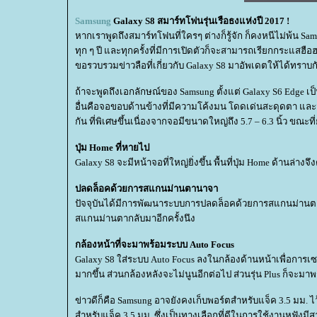
Samsung
Galaxy S8 สมาร์ทโฟนรุ่นเรือธงแห่งปี 2017 !
หากเราพูดถึงสมาร์ทโฟนที่ใครๆ ต่างก็รู้จัก ก็คงหนีไม่พ้น Sa
ทุก ๆ ปี และทุกครั้งที่มีการเปิดตัวก็จะสามารถเรียกกระแสฮือ
ขอรวบรวมข่าวลือที่เกี่ยวกับ Galaxy S8 มาอัพเดตให้ได้ทราบก
ถ้าจะพูดถึงเอกลักษณ์ของ Samsung ตั้งแต่ Galaxy S6 Edge เป
อื่นคือจอขอบด้านข้างที่มีความโค้งมน โดดเด่นสะดุดตา และม
กัน ที่พิเศษขึ้นเนื่องจากจอมีขนาดใหญ่ถึง 5.7 – 6.3 นิ้ว ขณ
ปุ่ม Home ที่หายไป
Galaxy S8 จะมีหน้าจอที่ใหญ่ยิ่งขึ้น พื้นที่ปุ่ม Home ด้านล
ปลดล็อคด้วยการสแกนม่านตานาจา
ปัจจุบันได้มีการพัฒนาระบบการปลดล็อคด้วยการสแกนม่านตา ซ
สแกนม่านตากลับมาอีกครั้งนึง
กล้องหน้าที่จะมาพร้อมระบบ Auto Focus
Galaxy S8 ใส่ระบบ Auto Focus ลงในกล้องด้านหน้าเพื่อการเซล
มากขึ้น ส่วนกล้องหลังจะไม่นูนอีกต่อไป ส่วนรุ่น Plus ก็จะมาพ
ข่าวดีก็คือ Samsung อาจยังคงเก็บพอร์ตสำหรับแจ็ค 3.5 มม. 
สำหรับแจ็ค 3.5 มม. ซึ่งเป็นทางเลือกที่ดีในการใช้งานหูฟัง