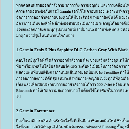
หากคุณเป็นสายออกกำลังกาย รักการวิ่ง การผจญภัย และการเคลื่อนไ
ควรพลาดอย่างยิ่งกับการมี Garmin เอาไว้ในครอบครอง เพราะนาฬิกา
จัดการการออกกำลังกายของคุณให้มีประสิทธิภาพมากยิ่งขึ้นได้ ด้วยระ
อัตราการเต้นของหัวใจ อีกทั้งยังช่วยประเมินการเผาผลาญได้อย่างดีเย
ไว้ขณะออกกำลังกายทุกรูปแบบ วันนี้เรามีมาแนะนำกันทั้งหมด 3 ยี่ห้อที
มาดูกันว่ามีรุ่นไหนที่น่าสนใจกันบ้าง
1.Garmin Fenix 5 Plus Sapphire DLC Carbon Gray With Black
ตอบโจทย์ทุกไลฟ์สไตล์การออกกำลังกาย ที่จะช่วยเสริมสร้างลุคเท่ให้
ที่มาพร้อมเทคโนโลยีมัลติสปอร์ต GPS ระดับพรีเมี่ยมในการวัดอัตรากา
สดงแผนที่แบบสีซึ่งการกำหนดเส้นทางยอดนิยมของ Trendline ทำให
การออกกำลังกายที่ดีที่สุด เหมาะสำหรับการผจญภัยไปยังทุกที่ที่คุณต
เก็บเพลงเพื่อเปิดประกอบการออกกำลังกายได้กว่า 500 เพลง พร้อมเทคโ
Bluetooth ทำให้เกิดความสะดวกสบาย ไม่ต้องใช้โทรศัพท์ในการฟังเพ
ไป
2.Garmin Forerunner
ถือเป็นนาฬิการุ่นฮิต สำหรับนักวิ่งทั้งที่เป็นมืออาชีพและมือใหม่ ซึ่งเ
วิ่งที่เหมาะสมให้กับคุณได้ โดยมีนวัตกรรม Advanced Running ขั้นสู