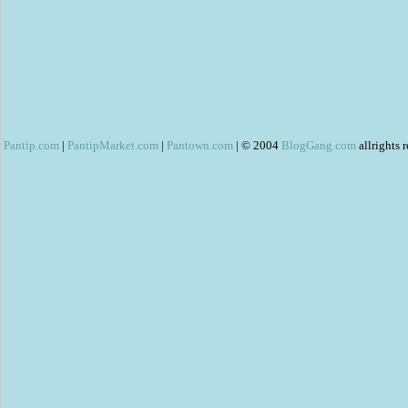
Pantip.com
|
PantipMarket.com
|
Pantown.com
| © 2004
BlogGang.com
allrights 