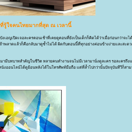
ีที่รู้ใจคนไทยมากที่สุด ณ เวลานี้
บังเอญเปิดเจอละครตอนเช้าที่เคยดูตอนที่ยังเป็นเด็กก็คิดได้ว่าเมื่อก่อนกว่าจะได
ะถ้าพลาดแล้วก็คือกลับมาดูซ้ำไม่ได้ ผิดกับตอนนี้ที่ทุกอย่างค่อนข้างง่ายและสะด
้ามามีบทบาทสำคัญในชีวิต หลายคนทำงานจนไม่มีเวลามานั่งดูละคร รอละครถึงแล้
นังออนไลน์ได้ดูย้อนหลังได้ในโทรศัพท์มือถือ แต่ที่ล้ำไปกว่านั้นปัจจุบันทีวีก็ส