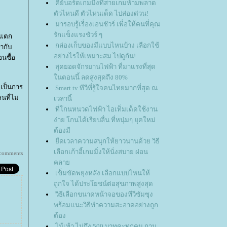
คีย์บอร์ดเกมมิ่งที่สายเกมห้ามพลาด
ตัวไหนดี ตัวไหนเด็ด ไปส่องด่วน!
มารอบรู้เรื่องเอนชัวร์ เพื่อให้คนที่คุณ
รักแข็งแรงชัวร์ ๆ
ามแตก
กล่องเก็บของมีแบบไหนบ้าง เลือกใช้
มากับ
อย่างไรให้เหมาะสม ไปดูกัน!
นซื้อ
สุดยอดจักรยานไฟฟ้า ที่มาแรงที่สุด
นตอนนี้ ลดสูงสุดถึง 80%
ะเป็นการ
Smart tv ทีวีที่รู้ใจคนไทยมากที่สุด ณ
นที่ไม่
เวลานี้
ที่โกนหนวดไฟฟ้า ไอเท็มเด็ดใช้งาน
ง่าย โกนได้เรียบลื่น ที่หนุ่มๆ ยุคใหม่
ต้องมี
ืดเวลาความสนุกให้ยาวนานด้วย วิธี
เลือกเก้าอี้เกมมิ่งให้นั่งสบาย ผ่อน
 comments
คลา
เข็มขัดพยุงหลัง เลือกแบบไหนให้
ถูกใจ ได้ประโยชน์ต่อสุขภาพสูงสุด
วิธีเลือกขนาดหน้าจอของทีวีซัมซุง
พร้อมแนะวิธีทำความสะอาดอย่างถูก
ต้อง
ไม้เท้า ไม่ถึง 500 บาทคะทุกคน ถาม