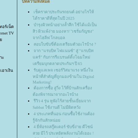
บทความทั้งหมด
เช็คราคาประกันรถยนต์ อย่างไรให้
ได้ราคาดีที่สุดในปี 2025
บำรุงผิวหน้าอย่างล้ำลึก ใช้ได้แม้เป็น
ทอร์เน็ต
สิว ผิวแพ้ง่าย มองหา! "เซรั่มกัญชง"
ernet TV
จากไฮลีฟ โกลบอล
่า
สอบใบขับขี่ต้องเตรียมตัวอะไรบ้าง ?
จาก “แรบบิท ไฟแนนซ์” สู่ “แรบบิท
คร์” กับการรีแบรนด์ดิ้งโฉมใหม่
ราะ
เตรียมบุกตลาดประกันฯ ปี 65
รับดูแลเพจ เซอร์วิสมาแรง หนึ่งใน
จเอาเงิน
หน้าที่สำคัญที่ถูกมองข้ามใน Digital
Marketing!
ต้องการซื้อ ลู่วิ่ง ไว้ที่บ้านสักเครื่อง
ต้องพิจารณาจากอะไรบ้าง
รีวิว 4 รุ่น หูฟังไร้สายชั้นเยี่ยมจาก
Sabbat ใช้งานดี ไม่มีผิดหวัง
4 ประเภทที่นอน ก่อนซื้อใช้งานต้อง
รู้จักกันสักหน่อ
4 ยี่ห้อรถสกู๊ตเตอร์ ขับขี่ง่าย ดีไซน์
สวย มีไว้ ประหยัดพลังงานได้เยอะ !