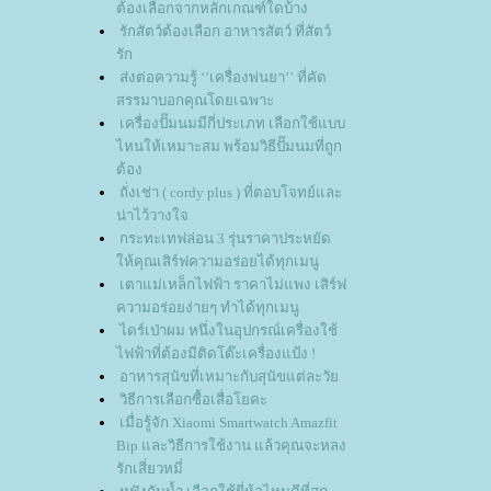
ต้องเลือกจากหลักเกณฑ์ใดบ้าง
รักสัตว์ต้องเลือก อาหารสัตว์ ที่สัตว์
รัก
ส่งต่อความรู้ ‘’เครื่องพ่นยา’’ ที่คัด
สรรมาบอกคุณโดยเฉพาะ
เครื่องปั๊มนมมีกี่ประเภท เลือกใช้แบบ
ไหนให้เหมาะสม พร้อมวิธีปั๊มนมที่ถูก
ต้อง
ถั่งเช่า ( cordy plus ) ที่ตอบโจทย์และ
น่าไว้วางใจ
กระทะเทฟล่อน 3 รุ่นราคาประหยัด
ห้คุณเสิร์ฟความอร่อยได้ทุกเมนู
เตาแม่เหล็กไฟฟ้า ราคาไม่แพง เสิร์ฟ
ความอร่อยง่ายๆ ทำได้ทุกเมนู
ไดร์เป่าผม หนึ่งในอุปกรณ์เครื่องใช้
ไฟฟ้าที่ต้องมีติดโต๊ะเครื่องแป้ง !
อาหารสุนัขที่เหมาะกับสุนัขแต่ละวั
วิธีการเลือกซื้อเสื่อโยคะ
เมื่อรู้จัก Xiaomi Smartwatch Amazfit
Bip และวิธีการใช้งาน แล้วคุณจะหลง
รักเสี่ยวหมี่