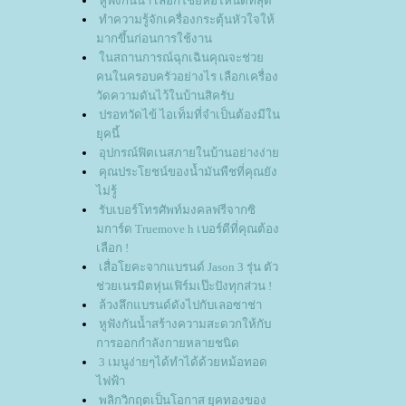
หูฟังกันน้ำ เลือกใช้ยี่ห้อไหนดีที่สุด
ทำความรู้จักเครื่องกระตุ้นหัวใจให้
มากขึ้นก่อนการใช้งาน
นสถานการณ์ฉุกเฉินคุณจะช่ว
คนในครอบครัวอย่างไร เลือกเครื่อง
วัดความดันไว้ในบ้านสิครับ
ปรอทวัดไข้ ไอเท็มที่จำเป็นต้องมีใน
ุคนี้
อุปกรณ์ฟิตเนสภายในบ้านอย่างง่า
คุณประโยชน์ของน้ำมันพืชที่คุณยัง
ไม่รู้
รับเบอร์โทรศัพท์มงคลฟรีจากซิ
มการ์ด Truemove h เบอร์ดีที่คุณต้อง
เลือก !
เสื่อโยคะจากแบรนด์ Jason 3 รุ่น ตัว
ช่วยเนรมิตหุ่นเฟิร์มเป๊ะปังทุกส่วน !
ล้วงลึกแบรนด์ดังไปกับเลอซาช่า
หูฟังกันน้ำสร้างความสะดวกให้กับ
การออกกำลังกายหลายชนิด
3 เมนูง่ายๆได้ทำได้ด้วยหม้อทอด
ไฟฟ้า
พลิกวิกฤตเป็นโอกาส ยุคทองของ