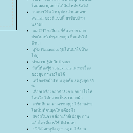
จคุณตาดูอยากได้อันใหม่หรือไม่
รวมมาให้แล้ว! คูปองส่วนลดจาก
Wemall ของดีแบบนี้ ขาช้อปห้าม
พลาด!!
นม UHT รสจืด 4 ยี่ห้อ อร่อย มาก
ประโยชน์ บำรุงกระดูก ดื่มแล้วไม่
อ้วน !
หูฟัง Plantronics รุ่นไหนน่าใช้บ้าง
ไปดู
ทำความรู้จักกับ Router
วันนี้ต้องรู้จัก blackmore เพราะเรื่อง
ของสุขภาพรอไม่ได้
เครื่องซักผ้าฝาบน สุดคุ้ม ลดสูงสุด 35
%
เลือกเครื่องออกกำลังกายอย่างไรให้
ดนใจ ไม่กลายเป็นราวตากผ้า
ฮาร์ดดิสพกพา ความจุสูง ใช้งานง่า
ไอเท็มที่คนยุคใหม่ต้องมี !
ปัจจัยในการเลือกเก้าอี้เพื่อสุขภาพ
ล้วใครที่ควรใช้ มีคำตอบ
5 วิธีเลือกหูฟัง gaming มาใช้งาน