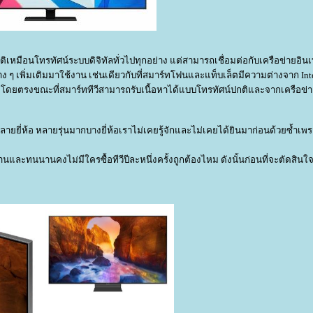
ิเหมือนโทรทัศน์ระบบดิจิทัลทั่วไปทุกอย่าง แต่สามารถเชื่อมต่อกับเครือข่ายอินเ
ๆ เพิ่มเติมมาใช้งาน เช่นเดียวกับที่สมาร์ทโฟนและแท็บเล็ตมีความต่างจาก Int
ร์เน็ตโดยตรงขณะที่สมาร์ททีวีสามารถรับเนื้อหาได้แบบโทรทัศน์ปกติและจากเครือข
ลือกหลายยี่ห้อ หลายรุ่นมากบางยี่ห้อเราไม่เคยรู้จักและไม่เคยได้ยินมาก่อนด้วยซ้ำเพ
นานและทนนานคงไม่มีใครซื้อทีวีปีละหนึ่งครั้งถูกต้องไหม ดังนั้นก่อนที่จะตัดสินใ