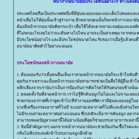
หน้ากากอนามั
มีประโยชน์อย่างไร ทำไมถึงต้
ประเทศไทยถือเป็นประเทศหนึ่งที่มีฝุ่นละอองเยอะแยะเต็มไปหมดและห
หน้าเพื่อไม่ให้ฝุ่นนั้นเข้าสู่ร่างกาย อีกหลายๆคนนั้นก็พกหน้ากากอนามัย
ต้องมีหน้ากากอนามัยติดกระเป๋า เพื่อใช้ได้สะดวกยามเจอฝุ่นและมลพิ
ที่ไม่พกอะไรเลยไม่ว่าจะเดินทางไปไหน อาจจะเป็นสาเหตุมาจากคนเหล่าน
มีประโยชน์อย่างไร และมีประโยชน์ขนาดไหน รับรองว่าเมื่อรู้แล้วคนที่ไ
อนามัยมาติดตัวไว้อย่างแน่นอน
ประโยชน์ของหน้ากากอนามั
1. ต้องยอมรับว่าเมื่อคนอื่นเห็นเราสวมหน้ากากอนามัยก็จะเข้าใจทันทีว
คุยกับเราเพราะฉะนั้นหน้ากากอนามัยสามารถช่วยเป็นสื่อให้ผู้อื่นเข้าใ
หลีกเลี่ยงจากเรานับว่าเป็นการป้องกันการติดโรคให้กับคนรอบข้างนั่น
2. ตลอดทั้งวันที่สวมหน้ากาก เราไม่รู้สึกคันจมูกไม่ไอและไม่จามเลยแ
ช่วยกรองอากาศที่เราสูดเข้าไป ที่ทำงานออฟฟิศ เรามีฝุ่นละอองอยู่
บางที่เครื่องกรองอากาศก็ไม่มี ระบบถ่ายเทอากาศก็ไม่ดีและยิ่งส่วนใ
ไม่มีระบบถ่ายเทอากาศอย่างแน่นอน ซึ่งปกติจะมีอาการคันจมูก อยากจ
สามารถหมดปัญหาเหล่านี้ได้อย่างน้อยที่สุดก็ช่วยบรรเทาอาการเหล่านี้ไ
3. ข้อนี้สำคัญมากๆ นอกจากหน้ากากอนามัยจะช่วยป้องกันเชื้อโรคและ
กลิ่นไม่พึงประสงค์เข้าไปรบกวนจมูกอีกด้ว