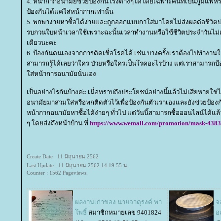
4. หน้ากากอนามัยช่วยป้องกันโรงต่างๆได้โดยเฉพาะคนที่เป็นภูมิแพ้หร
ป้องกันได้แค่ใส่หน้ากากเท่านั้น
5. พกพาง่ายหาซื้อได้ง่ายและถูกออกแบบกาใส่มาโดยไม่ส่งผลต่อชีวิตป
รบกวนใบหน้าเวลาใช้เพราะฉะนั้นเวลาทำงานหรือใช้ชีวิตประจำวันไม่
เดียวนะคะ
6. ป้องกันตนเองจากการติดเชื่อโรคได้ เช่น บางครั้งเราต้องไปทำงานใ
สามารถรู้ได้เลยว่าใคร ป่วยหรือใครเป็นโรคอะไรบ้าง แต่เราสามารถป้
ส่หน้าการอนามัยนั่นเอง
เป็นอย่างไรกันบ้างค่ะ เมื่อทราบถึงประโยชน์อย่างนี้แล้วไม่เสียหายใ
อนามัยมาสวมใส่หรือพกติดตัวไว้เพื่อป้องกันตัวเราเองและยังช่วยป้องก
หน้ากากอนามัยหาซื้อได้ง่ายๆ ทั่วไป แต่วันนี้สามารถซื้อออนไลน์ได้แล
ๆ โดยส่งถึงหน้าบ้าน ที่
https://www.wemall.com/promotion/mask-4383
Create Date : 11 มิถุนายน 2562
Last Update : 11 มิถุนายน 2562 14:19:55 น.
Counter : 1562 Pageviews.
ผลงานเก่าของ นายจาตุรงค์ พา
จ
พธิ์
สมาชิกหมายเลข 9401824
อ