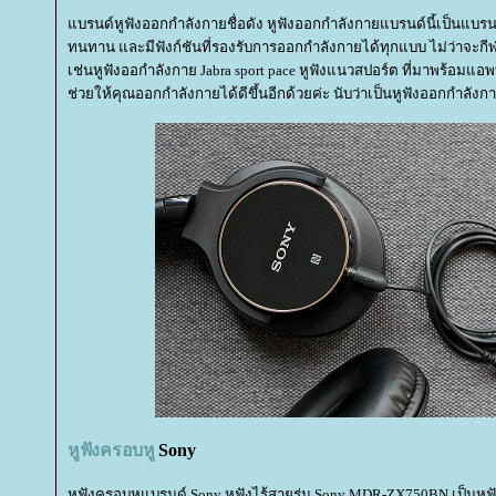
บรนด์หูฟังออกกำลังกายชื่อดัง หูฟังออกกำลังกายแบรนด์นี้เป็นแบรนด์
ทนทาน และมีฟังก์ชันที่รองรับการออกกำลังกายได้ทุกแบบ ไม่ว่าจะกี
เช่นหูฟังออกำลังกาย Jabra sport pace หูฟังแนวสปอร์ต ที่มาพร้อมแอพท
ช่วยให้คุณออกกำลังกายได้ดีขึ้นอีกด้วยค่ะ นับว่าเป็นหูฟังออกกำลังกาย
หูฟังครอบหู
Sony
หูฟังครอบหูแบรนด์ Sony
หูฟังไร้สา
รุ่น Sony MDR-ZX750BN เป็นหูฟั