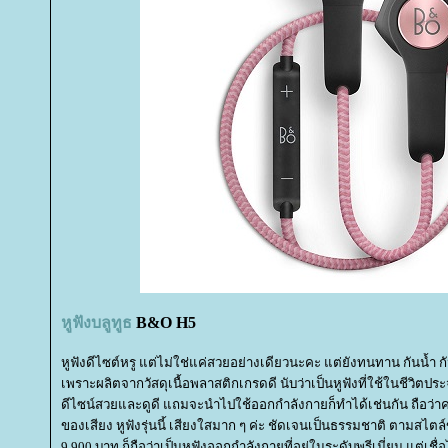
หูฟังบลูทูธ
B&O H5
หูฟังดีไซต์หรู แต่ไม่ใช่แค่สวยอย่างเดียวนะคะ แต่ยังทนทาน กันน้ำ กั
เพราะผลิตจากวัสดุเนื้อพลาสติกเกรดดี นับว่าเป็นหูฟังที่ใช้ในชีวิตป
ดีไซน์สวยและดูดี แถมจะนำไปใช้ออกกำลังกายก็ทำได้เช่นกัน ถือว่าครบ
ของเสียง หูฟังรุ่นนี้ เสียงใสมาก ๆ ค่ะ ชัดเจนเป็นธรรมชาติ ตามสไตล์
9,900 บาท ก็ถือว่าเป็นหูฟังออกกำลังกายที่อยู่ในระดับพรีเมี่ยม แต่เชื่อไ