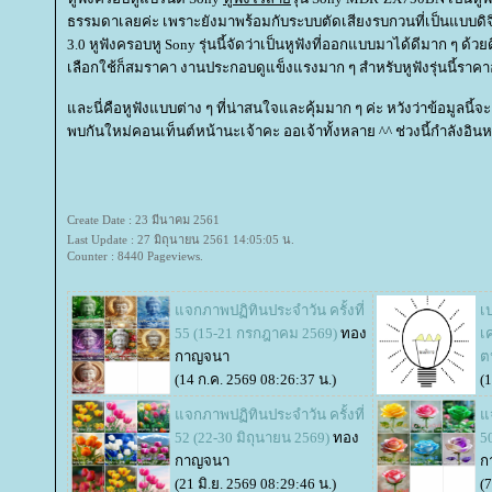
ธรรมดาเลยค่ะ เพราะยังมาพร้อมกับระบบตัดเสียงรบกวนที่เป็นแบบดิจ
3.0 หูฟังครอบหู Sony รุ่นนี้จัดว่าเป็นหูฟังที่ออกแบบมาได้ดีมาก ๆ ด้วยดี
เลือกใช้ก็สมราคา งานประกอบดูแข็งแรงมาก ๆ สำหรับหูฟังรุ่นนี้ราคาอ
ละนี่คือหูฟังแบบต่าง ๆ ที่น่าสนใจและคุ้มมาก ๆ ค่ะ หวังว่าข้อมูลนี้
พบกันใหม่คอนเท็นต์หน้านะเจ้าคะ ออเจ้าทั้งหลาย ^^ ช่วงนี้กำลังอินห
Create Date : 23 มีนาคม 2561
Last Update : 27 มิถุนายน 2561 14:05:05 น.
Counter : 8440 Pageviews.
จกภาพปฏิทินประจำวัน ครั้งที่
เ
55 (15-21 กรกฎาคม 2569)
ทอง
เ
กาญจนา
ต
(14 ก.ค. 2569 08:26:37 น.)
(
จกภาพปฏิทินประจำวัน ครั้งที่
จ
52 (22-30 มิถุนายน 2569)
ทอง
5
กาญจนา
ก
(21 มิ.ย. 2569 08:29:46 น.)
(7