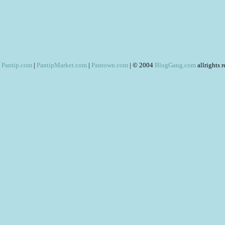
Pantip.com
|
PantipMarket.com
|
Pantown.com
| © 2004
BlogGang.com
allrights 