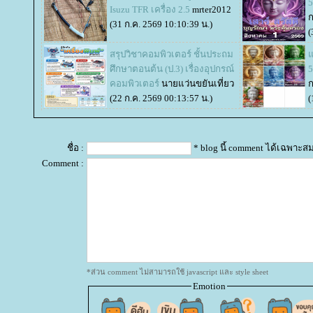
5
Isuzu TFR เครื่อง 2.5
mrter2012
(31 ก.ค. 2569 10:10:39 น.)
(
สรุปวิชาคอมพิวเตอร์ ชั้นประถม
จ
ศึกษาตอนต้น (ป.3) เรื่องอุปกรณ์
5
คอมพิวเตอร์
นายแว่นขยันเที่ยว
(22 ก.ค. 2569 00:13:57 น.)
(
ชื่อ :
* blog นี้ comment ได้เฉพาะส
Comment :
*ส่วน comment ไม่สามารถใช้ javascript และ style sheet
Emotion