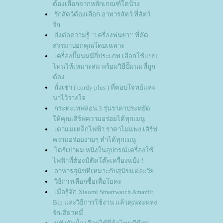
ต้องเลือกจากหลักเกณฑ์ใดบ้าง
รักสัตว์ต้องเลือก อาหารสัตว์ ที่สัตว์
รัก
ส่งต่อความรู้ ‘’เครื่องพ่นยา’’ ที่คัด
สรรมาบอกคุณโดยเฉพาะ
เครื่องปั๊มนมมีกี่ประเภท เลือกใช้แบบ
ไหนให้เหมาะสม พร้อมวิธีปั๊มนมที่ถูก
ต้อง
ถั่งเช่า ( cordy plus ) ที่ตอบโจทย์และ
น่าไว้วางใจ
กระทะเทฟล่อน 3 รุ่นราคาประหยัด
ห้คุณเสิร์ฟความอร่อยได้ทุกเมนู
เตาแม่เหล็กไฟฟ้า ราคาไม่แพง เสิร์ฟ
ความอร่อยง่ายๆ ทำได้ทุกเมนู
ไดร์เป่าผม หนึ่งในอุปกรณ์เครื่องใช้
ไฟฟ้าที่ต้องมีติดโต๊ะเครื่องแป้ง !
อาหารสุนัขที่เหมาะกับสุนัขแต่ละวั
วิธีการเลือกซื้อเสื่อโยคะ
เมื่อรู้จัก Xiaomi Smartwatch Amazfit
Bip และวิธีการใช้งาน แล้วคุณจะหลง
รักเสี่ยวหมี่