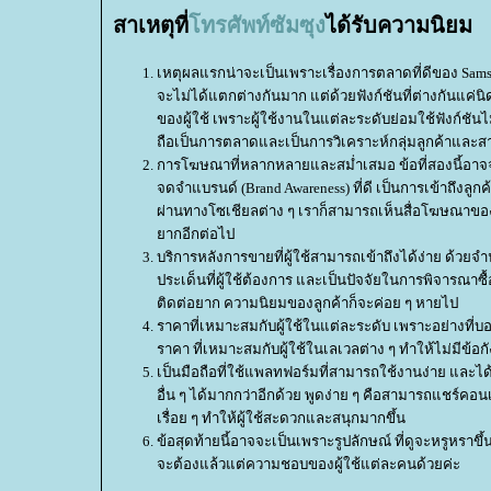
สาเหตุที่
ทรศัพท์ซัมซุง
ได้รับความนิยม
เหตุผลแรกน่าจะเป็นเพราะเรื่องการตลาดที่ดีของ Samsu
จะไม่ได้แตกต่างกันมาก แต่ด้วยฟังก์ชันที่ต่างกันแค
ของผู้ใช้ เพราะผู้ใช้งานในแต่ละระดับย่อมใช้ฟังก์ชัน
ถือเป็นการตลาดและเป็นการวิเคราะห์กลุ่มลูกค้าแล
การโฆษณาที่หลากหลายและสม่ำเสมอ ข้อที่สองนี้อาจจ
จดจำแบรนด์ (Brand Awareness) ที่ดี เป็นการเข้าถึงล
ผ่านทางโซเชียลต่าง ๆ เราก็สามารถเห็นสื่อโฆษณาขอ
ากอีกต่อไป
บริการหลังการขายที่ผู้ใช้สามารถเข้าถึงได้ง่าย ด้วยจ
ประเด็นที่ผู้ใช้ต้องการ และเป็นปัจจัยในการพิจารณาซื้อ
ติดต่อยาก ความนิยมของลูกค้าก็จะค่อย ๆ หายไป
ราคาที่เหมาะสมกับผู้ใช้ในแต่ละระดับ เพราะอย่างที่บอ
ราคา ที่เหมาะสมกับผู้ใช้ในเลเวลต่าง ๆ ทำให้ไม่มีข้อ
เป็นมือถือที่ใช้แพลทฟอร์มที่สามารถใช้งานง่าย และไ
อื่น ๆ ได้มากกว่าอีกด้วย พูดง่าย ๆ คือสามารถแชร์คอนเ
เรื่อย ๆ ทำให้ผู้ใช้สะดวกและสนุกมากขึ้น
ข้อสุดท้ายนี้อาจจะเป็นเพราะรูปลักษณ์ ที่ดูจะหรูหราขึ้น
จะต้องแล้วแต่ความชอบของผู้ใช้แต่ละคนด้วยค่ะ