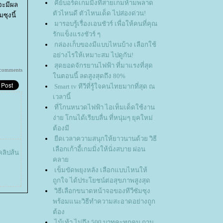
คีย์บอร์ดเกมมิ่งที่สายเกมห้ามพลาด
าจะมีผล
ตัวไหนดี ตัวไหนเด็ด ไปส่องด่วน!
ซุงนี้
มารอบรู้เรื่องเอนชัวร์ เพื่อให้คนที่คุณ
รักแข็งแรงชัวร์ ๆ
กล่องเก็บของมีแบบไหนบ้าง เลือกใช้
อย่างไรให้เหมาะสม ไปดูกัน!
สุดยอดจักรยานไฟฟ้า ที่มาแรงที่สุด
 comments
นตอนนี้ ลดสูงสุดถึง 80%
Smart tv ทีวีที่รู้ใจคนไทยมากที่สุด ณ
เวลานี้
ที่โกนหนวดไฟฟ้า ไอเท็มเด็ดใช้งาน
ง่าย โกนได้เรียบลื่น ที่หนุ่มๆ ยุคใหม่
ต้องมี
ืดเวลาความสนุกให้ยาวนานด้วย วิธี
เลือกเก้าอี้เกมมิ่งให้นั่งสบาย ผ่อน
คลิปส้น
คลา
เข็มขัดพยุงหลัง เลือกแบบไหนให้
ถูกใจ ได้ประโยชน์ต่อสุขภาพสูงสุด
วิธีเลือกขนาดหน้าจอของทีวีซัมซุง
พร้อมแนะวิธีทำความสะอาดอย่างถูก
ต้อง
ไม้เท้า ไม่ถึง 500 บาทคะทุกคน ถาม