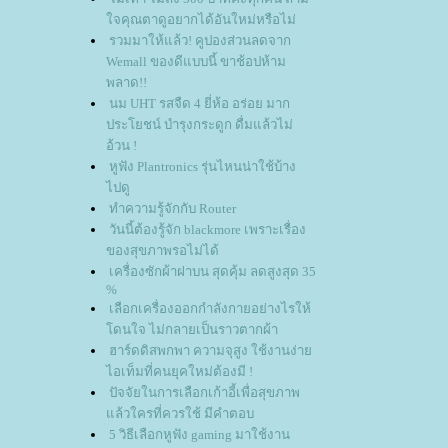
จคุณตาดูอยากได้อันใหม่หรือไม่
รวมมาให้แล้ว! คูปองส่วนลดจาก
Wemall ของดีแบบนี้ ขาช้อปห้าม
พลาด!!
นม UHT รสจืด 4 ยี่ห้อ อร่อย มาก
ประโยชน์ บำรุงกระดูก ดื่มแล้วไม่
อ้วน !
หูฟัง Plantronics รุ่นไหนน่าใช้บ้าง
ไปดู
ทำความรู้จักกับ Router
วันนี้ต้องรู้จัก blackmore เพราะเรื่อง
ของสุขภาพรอไม่ได้
เครื่องซักผ้าฝาบน สุดคุ้ม ลดสูงสุด 35
%
เลือกเครื่องออกกำลังกายอย่างไรให้
ดนใจ ไม่กลายเป็นราวตากผ้า
ฮาร์ดดิสพกพา ความจุสูง ใช้งานง่า
ไอเท็มที่คนยุคใหม่ต้องมี !
ปัจจัยในการเลือกเก้าอี้เพื่อสุขภาพ
ล้วใครที่ควรใช้ มีคำตอบ
5 วิธีเลือกหูฟัง gaming มาใช้งาน