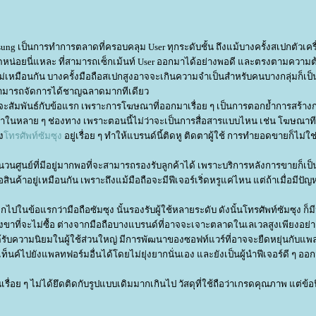
ng เป็นการทำการตลาดที่ครอบคลุม User ทุกระดับชั้น ถึงแม้บางครั้งสเปกตัวเคร
่นิดหน่อยนี่แหละ ที่สามารถเซ็กเม้นท์ User ออกมาได้อย่างพอดี และตรงตามความ
ไม่เหมือนกัน บางครั้งมือถือสเปกสูงอาจจะเกินความจำเป็นสำหรับคนบางกลุ่มก็เป็นไ
ะสามารถจัดการได้ชาญฉลาดมากทีเดียว
ะสัมพันธ์กับข้อแรก เพราะการโฆษณาที่ออกมาเรื่อย ๆ เป็นการตอกย้ำการสร้าง
ูกค้าในหลาย ๆ ช่องทาง เพราะตอนนี้ไม่ว่าจะเป็นการสื่อสารแบบไหน เช่น โฆษณาทีว
ง
ทรศัพท์ซัมซุง
อยู่เรื่อย ๆ ทำให้แบรนด์นี้ติดหู ติดตาผู้ใช้ การทำยอดขายก็ไม่ใช่
ำนวนศูนย์ที่มีอยู่มากพอที่จะสามารถรองรับลูกค้าได้ เพราะบริการหลังการขายก็เป็
สินค้าอยู่เหมือนกัน เพราะถึงแม้มือถือจะมีฟีเจอร์เริ่ดหรูแค่ไหน แต่ถ้าเมื่อมีปัญ
กไปในข้อแรกว่ามือถือซัมซุง นั้นรองรับผู้ใช้หลายระดับ ดังนั้นโทรศัพท์ซัมซุง ก
กังขาที่จะไม่ซื้อ ต่างจากมือถือบางแบรนด์ที่อาจจะเจาะตลาดในเลเวลสูงเพียงอย่า
ด้รับความนิยมในผู้ใช้ส่วนใหญ่ มีการพัฒนาของซอฟท์แวร์ที่อาจจะยืดหยุ่นกับแ
ท็นค์ไปยังแพลทฟอร์มอื่นได้โดยไม่ยุ่งยากนั่นเอง และยังเป็นผู้นำฟีเจอร์ดี ๆ ออก
เรื่อย ๆ ไม่ได้ยึดติดกับรูปแบบเดิมมากเกินไป วัสดุที่ใช้ถือว่าเกรดคุณภาพ แต่ข้อน