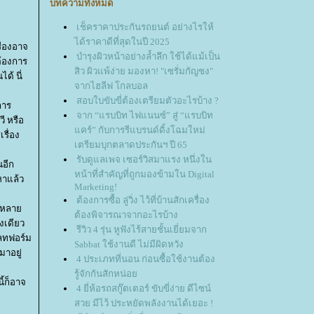
บทความทั้งหมด
เช็คราคาประกันรถยนต์ อย่างไรให้
ได้ราคาดีที่สุดในปี 2025
ื่องอาจ
บำรุงผิวหน้าอย่างล้ำลึก ใช้ได้แม้เป็น
ต้องการ
สิว ผิวแพ้ง่าย มองหา! "เซรั่มกัญชง"
ด้ นี่
จากไฮลีฟ โกลบอล
สอบใบขับขี่ต้องเตรียมตัวอะไรบ้าง ?
การ
จาก “แรบบิท ไฟแนนซ์” สู่ “แรบบิท
ี หรือ
คร์” กับการรีแบรนด์ดิ้งโฉมใหม่
เรื่อง
เตรียมบุกตลาดประกันฯ ปี 65
รับดูแลเพจ เซอร์วิสมาแรง หนึ่งใน
นอีก
หน้าที่สำคัญที่ถูกมองข้ามใน Digital
หาแล้ว
Marketing!
ต้องการซื้อ ลู่วิ่ง ไว้ที่บ้านสักเครื่อง
็มีหลา
ต้องพิจารณาจากอะไรบ้าง
งเดียว
รีวิว 4 รุ่น หูฟังไร้สายชั้นเยี่ยมจาก
พลทฟอร์ม
Sabbat ใช้งานดี ไม่มีผิดหวัง
มาอยู่
4 ประเภทที่นอน ก่อนซื้อใช้งานต้อง
รู้จักกันสักหน่อ
ี้ก็อาจ
4 ยี่ห้อรถสกู๊ตเตอร์ ขับขี่ง่าย ดีไซน์
สวย มีไว้ ประหยัดพลังงานได้เยอะ !