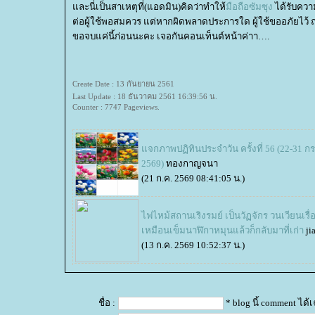
ละนี่เป็นสาเหตุที่(แอดมิน)คิดว่าทำให้
มือถือซัมซุง
ได้รับความ
ต่อผู้ใช้พอสมควร แต่หากผิดพลาดประการใด ผู้ใช้ขออภัยไว้ ณ 
ขอจบแค่นี้ก่อนนะคะ เจอกันคอนเท็นต์หน้าค่าา….
Create Date : 13 กันยายน 2561
Last Update : 18 ธันวาคม 2561 16:39:56 น.
Counter : 7747 Pageviews.
จกภาพปฏิทินประจำวัน ครั้งที่ 56 (22-31 
2569)
ทองกาญจนา
(21 ก.ค. 2569 08:41:05 น.)
ไฟไหม้สถานเริงรมย์ เป็นวัฏจักร วนเวียนเรื่
เหมือนเข็มนาฬิกาหมุนแล้วก็กลับมาที่เก่า
ji
(13 ก.ค. 2569 10:52:37 น.)
ชื่อ :
* blog นี้ comment ได