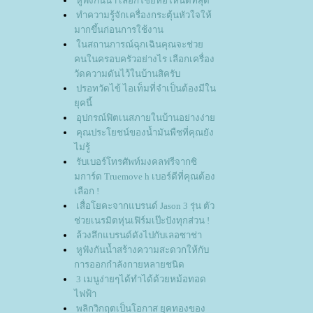
หูฟังกันน้ำ เลือกใช้ยี่ห้อไหนดีที่สุด
ทำความรู้จักเครื่องกระตุ้นหัวใจให้
มากขึ้นก่อนการใช้งาน
นสถานการณ์ฉุกเฉินคุณจะช่ว
คนในครอบครัวอย่างไร เลือกเครื่อง
วัดความดันไว้ในบ้านสิครับ
ปรอทวัดไข้ ไอเท็มที่จำเป็นต้องมีใน
ุคนี้
อุปกรณ์ฟิตเนสภายในบ้านอย่างง่า
คุณประโยชน์ของน้ำมันพืชที่คุณยัง
ไม่รู้
รับเบอร์โทรศัพท์มงคลฟรีจากซิ
มการ์ด Truemove h เบอร์ดีที่คุณต้อง
เลือก !
เสื่อโยคะจากแบรนด์ Jason 3 รุ่น ตัว
ช่วยเนรมิตหุ่นเฟิร์มเป๊ะปังทุกส่วน !
ล้วงลึกแบรนด์ดังไปกับเลอซาช่า
หูฟังกันน้ำสร้างความสะดวกให้กับ
การออกกำลังกายหลายชนิด
3 เมนูง่ายๆได้ทำได้ด้วยหม้อทอด
ไฟฟ้า
พลิกวิกฤตเป็นโอกาส ยุคทองของ