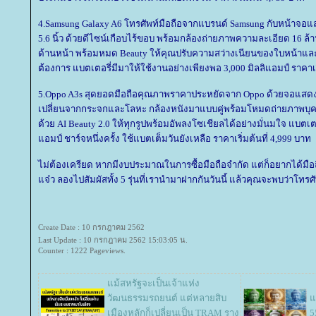
4.Samsung Galaxy A6 โทรศัพท์มือถือจากแบรนด์ Samsung กับหน้าจ
5.6 นิ้ว ด้วยดีไซน์เกือบไร้ขอบ พร้อมกล้องถ่ายภาพความละเอียด 16 ล้า
ด้านหน้า พร้อมหมด Beauty ให้คุณปรับความสว่างเนียนของใบหน้าและ
ต้องการ แบตเตอรี่มีมาให้ใช้งานอย่างเพียงพอ 3,000 มิลลิแอมป์ ราคาเร
5.Oppo A3s สุดยอดมือถือคุณภาพราคาประหยัดจาก Oppo ด้วยจอแสดงผล 6.
เปลี่ยนจากกระจกและโลหะ กล้องหนังมาแบบคู่พร้อมโหมดถ่ายภาพบุ
ด้วย AI Beauty 2.0 ให้ทุกรูปพร้อมอัพลงโซเชียลได้อย่างมั่นมใจ แบตเตอร
อมป์ ชาร์จหนึ่งครั้ง ใช้แบตเต็มวันยังเหลือ ราคาเริ่มต้นที่ 4,999 บาท
ไม่ต้องเครียด หากมีงบประมาณในการซื้อมือถือจำกัด แต่ก็อยากได้มือถื
จ๋ว ลองไปสัมผัสทั้ง 5 รุ่นที่เรานำมาฝากกันวันนี้ แล้วคุณจะพบว่าโทรศั
Create Date : 10 กรกฎาคม 2562
Last Update : 10 กรกฎาคม 2562 15:03:05 น.
Counter : 1222 Pageviews.
ม้สหรัฐจะเป็นเจ้าแห่ง
วัฒนธรรมรถยนต์ แต่หลายสิบ
จ
เมืองหลักก็เปลี่ยนเป็น TRAM ราง
5