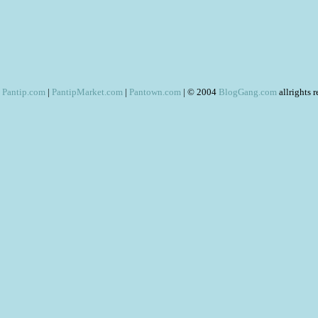
Pantip.com
|
PantipMarket.com
|
Pantown.com
| © 2004
BlogGang.com
allrights 