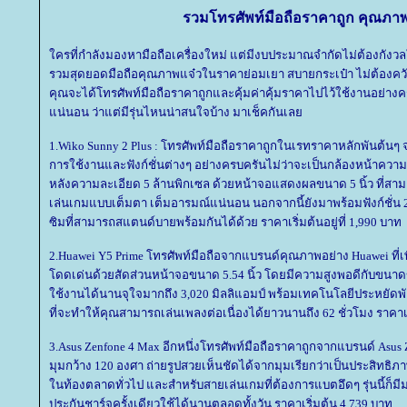
รวม
ทรศัพท์มือถือราคาถูก
คุณภาพ
ครที่กำลังมองหามือถือเครื่องใหม่ แต่มีงบประมาณจำกัดไม่ต้องกังวลใ
รวมสุดยอดมือถือคุณภาพแจ๋วในราคาย่อมเยา สบายกระเป๋า ไม่ต้องคว
คุณจะได้โทรศัพท์มือถือราคาถูกและคุ้มค่าคุ้มราคาไปไว้ใช้งานอย่าง
น่นอน ว่าแต่มีรุ่นไหนน่าสนใจบ้าง มาเช็คกันเล
1.Wiko Sunny 2 Plus : โทรศัพท์มือถือราคาถูกในเรทราคาหลักพันต้น
การใช้งานและฟังก์ชั่นต่างๆ อย่างครบครันไม่ว่าจะเป็นกล้องหน้าความ
หลังความละเอียด 5 ล้านพิกเซล ด้วยหน้าจอแสดงผลขนาด 5 นิ้ว ที่สามา
เล่นเกมแบบเต็มตา เต็มอารมณ์แน่นอน นอกจากนี้ยังมาพร้อมฟังก์ชั่น 
ซิมที่สามารถสแตนด์บายพร้อมกันได้ด้วย ราคาเริ่มต้นอยู่ที่ 1,990 บาท
2.Huawei Y5 Prime โทรศัพท์มือถือจากแบรนด์คุณภาพอย่าง Huawei ที่เพิ่งเ
ดดเด่นด้วยสัดส่วนหน้าจอขนาด 5.54 นิ้ว โดยมีความสูงพอดีกับขนาดขอ
ช้งานได้นานจุใจมากถึง 3,020 มิลลิแอมป์ พร้อมเทคโนโลยีประหยัดพ
ที่จะทำให้คุณสามารถเล่นเพลงต่อเนื่องได้ยาวนานถึง 62 ชั่วโมง ราคาเริ่
3.Asus Zenfone 4 Max อีกหนึ่งโทรศัพท์มือถือราคาถูกจากแบรนด์ Asus Z
มุมกว้าง 120 องศา ถ่ายรูปสวยเห็นชัดได้จากมุมเรียกว่าเป็นประสิทธิ
นท้องตลาดทั่วไป และสำหรับสายเล่นเกมที่ต้องการแบตอึดๆ รุ่นนี้ก็มีมา
ประกันชาร์จครั้งเดียวใช้ได้นานตลอดทั้งวัน ราคาเริ่มต้น 4,739 บาท