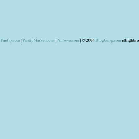
Pantip.com
|
PantipMarket.com
|
Pantown.com
| © 2004
BlogGang.com
allrights 