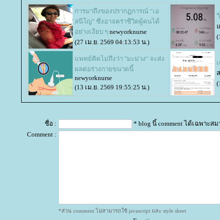
การมาถึงของปรากฏการณ์ “เอ
ว
ลนีโญ” ซึ่งอาจคร่าชีวิตผู้คนได้
อย่างเงียบ ๆ
newyorknurse
(
(27 เม.ย. 2569 04:13:53 น.)
พทย์คิดไม่ถึงว่า "มะม่วง" จะส่ง
เ
ผลต่อร่างกายขนาดนี้
newyorknurse
(
(13 เม.ย. 2569 19:55:25 น.)
ชื่อ :
* blog นี้ comment ได้เฉพาะสม
Comment :
*ส่วน comment ไม่สามารถใช้ javascript และ style sheet