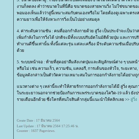
งานก็ลดลง คำว่าขนาดในที่นี่คือ ขนาดของสายพานวิ่ง ไม่ใช่ขนาดของเ
พอมองเห็นแล้วว่าลู่นี้เหมาะสมกับตนเองหรือไม่ โดยต้องดูเฉพาะตรงส
ความยาวเพื่อให้จังหวะการวิ่งเป็นไปอย่างสมดุล
4. ค่าระดับความชัน : คนที่ออกกำลังกายด้วย ลู่วิ่ง เป็นประจำจะเป็นว่
เพิ่มกำลังในการวิ่งได้ ปกติจะมีทั้งแบบปรับอัตโนมัติด้วยปุ่ม และการปรับ
ทำงานดีขึ้นเท่านั้น ทั้งนี้แต่ละรุ่น แต่ละเครื่อง มีระดับความชันเมื่อปรั
ด้ว
5. ระบบหน้าจอ : ท้ายที่สุดอย่าลืมสังเกตปุ่มและสัญลักษณ์ต่าง ๆ บนหน้
หรือไม่ เช่น ความเร็ว, ความชัน, แคลอรี, การเต้นของหัวใจ, ระยะทาง, 
ข้อมูลดังกล่าวเป็นตัววัดความเหมาะสมในการออกกำลังกายได้อย่างถู
นวทางต่าง ๆ เหล่านี้จะทำให้สายรักการออกกำลังกายได้มี ลู่วิ่ง คุณภ
นระยะยาวนอกจากช่วยป้องกันการแพร่ระบาดของโควิด-19 แล้ว ยังประ
รายเดือนอีกด้วย ซึ่งใครที่สนใจสินค้ากลุ่มนี้แนะนำให้คลิกเลย >>
ลู่วิ่ง
Create Date : 17 มีนาคม 2564
Last Update : 17 มีนาคม 2564 17:25:46 น.
Counter : 1637 Pageviews.