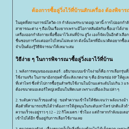
ต้องการซื้อ
ลู่วิ่ง
ไว้ที่บ้านสักเครื่อง ต้องพิ
นยุคที่สถานการณ์โควิด-19 กำลังแพร่ระบาดอยู่เวลานี้ การไปออกกำ
สาธารณะต่าง ๆ ถือเป็นเรื่องยากเพราะมีโอกาสสัมผัสกับเชื้อเอาได้
เครื่องออกกำลังกายเพื่อซื้อมาไว้เล่นที่บ้าน ลู่วิ่ง เองก็จัดเป็นอีกตัวเ
ชื่นชอบการวิ่งแต่ออกไปไหนไม่สะดวก ดังนั้นใครที่มีแนวคิดอยากซื้อเ
จำเป็นต้องรู้วิธีพิจารณาให้เหมาะสม
วิธีง่าย ๆ ในการพิจารณาซื้อลู่วิ่งเอาไว้ที่บ้าน
1. พลังการหมุนของมอเตอร์ : อธิบายแบบเข้าใจง่ายก็คือ การเลือกรุ่นที
ช้งานจริง ในภาษาอังกฤษคำนี้จะสังเกตง่าย ๆ คือ อักษรย่อ HP ให้ดูเลยว
ที่เท่าไหร่ ซึ่งทั่วไปการซื้อรุ่นสำหรับใช้งานในบ้านแค่ระดับไม่เกิน 3 แ
ต้องขนาดมอเตอร์ใหญ่เหมือนในฟิตเนส เพราะเปลืองเงินเปล่า ๆ
2. ระดับความเร็วของตัวลู่ : ขอทำความเข้าใจให้ชัดเจนว่า พลังแรงม้า 
คือตัวที่สามารถปรับได้ว่าต้องการให้ลู่หมุนในระดับเท่าไหร่ ปกติแล้วถ้า
ความเร็วจะอยู่ราว ๆ 12 – 22 กิโลเมตร / ชั่วโมง แต่ถ้าหากกำลังมอเตอร์
เข้าไปได้อีก ขึ้นอยู่กับการเลือกใช้งานเล
3. ขนาดของตัวลู่ : เรื่องขนาดก็เป็นสิ่งที่มองข้ามไม่ได้เด็ดขาด เพราะ