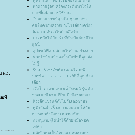
หูฟังกันน้ำ เลือกใช้ยี่ห้อไหนดีที่สุด
ทำความรู้จักเครื่องกระตุ้นหัวใจให้
มากขึ้นก่อนการใช้งาน
นสถานการณ์ฉุกเฉินคุณจะช่ว
คนในครอบครัวอย่างไร เลือกเครื่อง
วัดความดันไว้ในบ้านสิครับ
ปรอทวัดไข้ ไอเท็มที่จำเป็นต้องมีใน
ุคนี้
อุปกรณ์ฟิตเนสภายในบ้านอย่างง่า
คุณประโยชน์ของน้ำมันพืชที่คุณยัง
ไม่รู้
รับเบอร์โทรศัพท์มงคลฟรีจากซิ
d HD ,
มการ์ด Truemove h เบอร์ดีที่คุณต้อง
เลือก !
เสื่อโยคะจากแบรนด์ Jason 3 รุ่น ตัว
ช่วยเนรมิตหุ่นเฟิร์มเป๊ะปังทุกส่วน !
ลยที
ล้วงลึกแบรนด์ดังไปกับเลอซาช่า
หูฟังกันน้ำสร้างความสะดวกให้กับ
การออกกำลังกายหลายชนิด
3 เมนูง่ายๆได้ทำได้ด้วยหม้อทอด
ไฟฟ้า
 comments
พลิกวิกฤตเป็นโอกาส ยุคทองของ