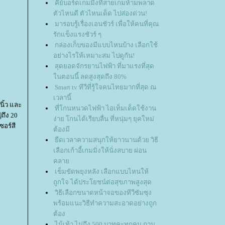
คีย์บอร์ดเกมมิ่งที่สายเกมห้ามพลาด
ตัวไหนดี ตัวไหนเด็ด ไปส่องด่วน!
มารอบรู้เรื่องเอนชัวร์ เพื่อให้คนที่คุณ
รักแข็งแรงชัวร์ ๆ
กล่องเก็บของมีแบบไหนบ้าง เลือกใช้
อย่างไรให้เหมาะสม ไปดูกัน!
สุดยอดจักรยานไฟฟ้า ที่มาแรงที่สุด
นตอนนี้ ลดสูงสุดถึง 80%
Smart tv ทีวีที่รู้ใจคนไทยมากที่สุด ณ
เวลานี้
นิ้ว และ
ที่โกนหนวดไฟฟ้า ไอเท็มเด็ดใช้งาน
ถึง 20
ง่าย โกนได้เรียบลื่น ที่หนุ่มๆ ยุคใหม่
อร์สี
ต้องมี
ืดเวลาความสนุกให้ยาวนานด้วย วิธี
เลือกเก้าอี้เกมมิ่งให้นั่งสบาย ผ่อน
คลา
เข็มขัดพยุงหลัง เลือกแบบไหนให้
ถูกใจ ได้ประโยชน์ต่อสุขภาพสูงสุด
วิธีเลือกขนาดหน้าจอของทีวีซัมซุง
พร้อมแนะวิธีทำความสะอาดอย่างถูก
ต้อง
ไม้เท้า ไม่ถึง 500 บาทคะทุกคน ถาม