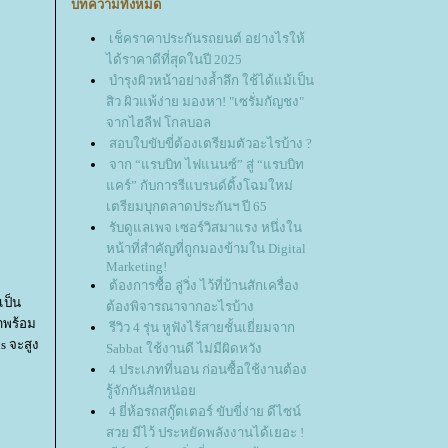
บทความทั้งหมด
เช็คราคาประกันรถยนต์ อย่างไรให้
ได้ราคาดีที่สุดในปี 2025
บำรุงผิวหน้าอย่างล้ำลึก ใช้ได้แม้เป็น
สิว ผิวแพ้ง่าย มองหา! "เซรั่มกัญชง"
จากไฮลีฟ โกลบอล
สอบใบขับขี่ต้องเตรียมตัวอะไรบ้าง ?
จาก “แรบบิท ไฟแนนซ์” สู่ “แรบบิท
คร์” กับการรีแบรนด์ดิ้งโฉมใหม่
เตรียมบุกตลาดประกันฯ ปี 65
รับดูแลเพจ เซอร์วิสมาแรง หนึ่งใน
หน้าที่สำคัญที่ถูกมองข้ามใน Digital
Marketing!
ต้องการซื้อ ลู่วิ่ง ไว้ที่บ้านสักเครื่อง
เป็น
ต้องพิจารณาจากอะไรบ้าง
มาพร้อม
รีวิว 4 รุ่น หูฟังไร้สายชั้นเยี่ยมจาก
s จะสูง
Sabbat ใช้งานดี ไม่มีผิดหวัง
4 ประเภทที่นอน ก่อนซื้อใช้งานต้อง
รู้จักกันสักหน่อ
4 ยี่ห้อรถสกู๊ตเตอร์ ขับขี่ง่าย ดีไซน์
สวย มีไว้ ประหยัดพลังงานได้เยอะ !