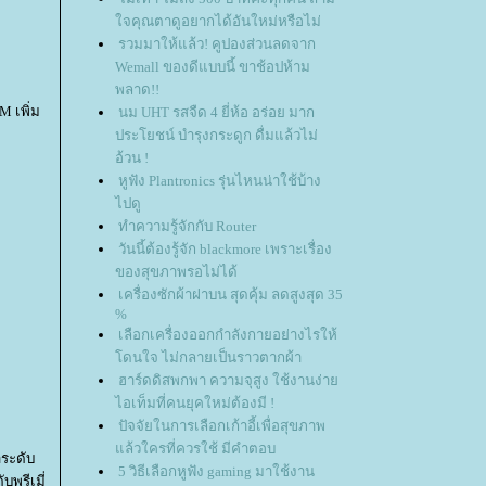
จคุณตาดูอยากได้อันใหม่หรือไม่
รวมมาให้แล้ว! คูปองส่วนลดจาก
Wemall ของดีแบบนี้ ขาช้อปห้าม
พลาด!!
M เพิ่ม
นม UHT รสจืด 4 ยี่ห้อ อร่อย มาก
ประโยชน์ บำรุงกระดูก ดื่มแล้วไม่
อ้วน !
หูฟัง Plantronics รุ่นไหนน่าใช้บ้าง
ไปดู
ทำความรู้จักกับ Router
วันนี้ต้องรู้จัก blackmore เพราะเรื่อง
ของสุขภาพรอไม่ได้
เครื่องซักผ้าฝาบน สุดคุ้ม ลดสูงสุด 35
%
เลือกเครื่องออกกำลังกายอย่างไรให้
ดนใจ ไม่กลายเป็นราวตากผ้า
ฮาร์ดดิสพกพา ความจุสูง ใช้งานง่า
ไอเท็มที่คนยุคใหม่ต้องมี !
ปัจจัยในการเลือกเก้าอี้เพื่อสุขภาพ
ล้วใครที่ควรใช้ มีคำตอบ
าระดับ
5 วิธีเลือกหูฟัง gaming มาใช้งาน
บพรีเมี่