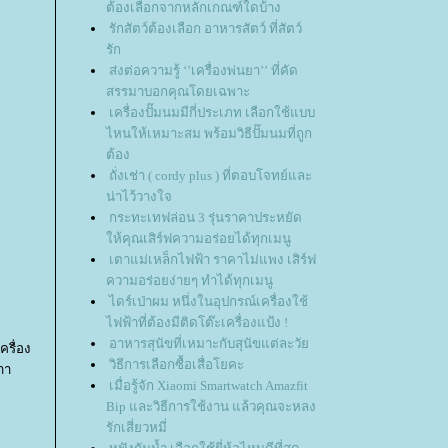
ต้องเลือกจากหลักเกณฑ์ใดบ้าง
รักสัตว์ต้องเลือก อาหารสัตว์ ที่สัตว์
รัก
ส่งต่อความรู้ ‘’เครื่องพ่นยา’’ ที่คัด
สรรมาบอกคุณโดยเฉพาะ
เครื่องปั๊มนมมีกี่ประเภท เลือกใช้แบบ
ไหนให้เหมาะสม พร้อมวิธีปั๊มนมที่ถูก
ต้อง
ถั่งเช่า ( cordy plus ) ที่ตอบโจทย์และ
น่าไว้วางใจ
กระทะเทฟล่อน 3 รุ่นราคาประหยัด
ห้คุณเสิร์ฟความอร่อยได้ทุกเมนู
เตาแม่เหล็กไฟฟ้า ราคาไม่แพง เสิร์ฟ
ความอร่อยง่ายๆ ทำได้ทุกเมนู
ไดร์เป่าผม หนึ่งในอุปกรณ์เครื่องใช้
ไฟฟ้าที่ต้องมีติดโต๊ะเครื่องแป้ง !
อาหารสุนัขที่เหมาะกับสุนัขแต่ละวั
ครื่อง
วิธีการเลือกซื้อเสื่อโยคะ
าา
เมื่อรู้จัก Xiaomi Smartwatch Amazfit
Bip และวิธีการใช้งาน แล้วคุณจะหลง
รักเสี่ยวหมี่