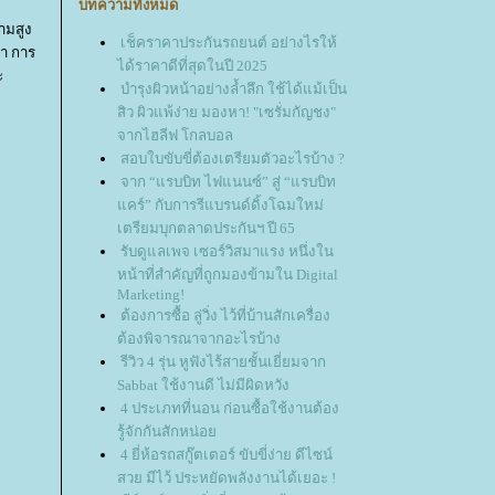
บทความทั้งหมด
วามสูง
เช็คราคาประกันรถยนต์ อย่างไรให้
บา การ
ได้ราคาดีที่สุดในปี 2025
ะ
บำรุงผิวหน้าอย่างล้ำลึก ใช้ได้แม้เป็น
สิว ผิวแพ้ง่าย มองหา! "เซรั่มกัญชง"
จากไฮลีฟ โกลบอล
สอบใบขับขี่ต้องเตรียมตัวอะไรบ้าง ?
จาก “แรบบิท ไฟแนนซ์” สู่ “แรบบิท
คร์” กับการรีแบรนด์ดิ้งโฉมใหม่
เตรียมบุกตลาดประกันฯ ปี 65
รับดูแลเพจ เซอร์วิสมาแรง หนึ่งใน
หน้าที่สำคัญที่ถูกมองข้ามใน Digital
Marketing!
ต้องการซื้อ ลู่วิ่ง ไว้ที่บ้านสักเครื่อง
ต้องพิจารณาจากอะไรบ้าง
รีวิว 4 รุ่น หูฟังไร้สายชั้นเยี่ยมจาก
Sabbat ใช้งานดี ไม่มีผิดหวัง
4 ประเภทที่นอน ก่อนซื้อใช้งานต้อง
รู้จักกันสักหน่อ
4 ยี่ห้อรถสกู๊ตเตอร์ ขับขี่ง่าย ดีไซน์
สวย มีไว้ ประหยัดพลังงานได้เยอะ !