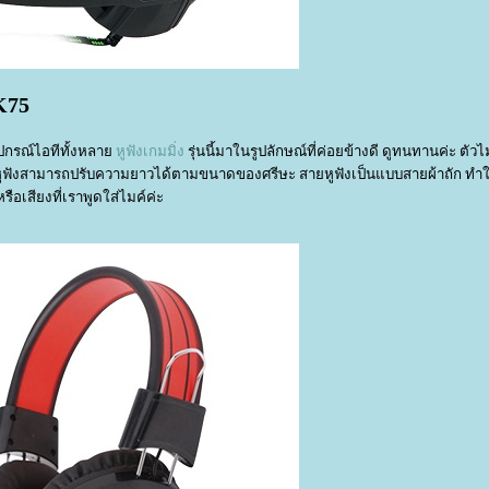
K75
ต อุปกรณ์ไอทีทั้งหลา
หูฟังเกมมิ่ง
รุ่นนี้มาในรูปลักษณ์ที่ค่อยข้างดี ดูทนทานค่ะ ตัวไ
มม. หูฟังสามารถปรับความยาวได้ตามขนาดของศรีษะ สายหูฟังเป็นแบบสายผ้าถัก ทำใ
รือเสียงที่เราพูดใส่ไมค์ค่ะ