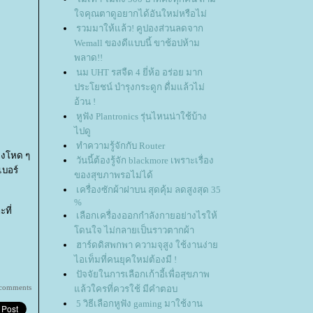
จคุณตาดูอยากได้อันใหม่หรือไม่
รวมมาให้แล้ว! คูปองส่วนลดจาก
Wemall ของดีแบบนี้ ขาช้อปห้าม
พลาด!!
นม UHT รสจืด 4 ยี่ห้อ อร่อย มาก
ประโยชน์ บำรุงกระดูก ดื่มแล้วไม่
อ้วน !
หูฟัง Plantronics รุ่นไหนน่าใช้บ้าง
ไปดู
ทำความรู้จักกับ Router
ิ่งโหด ๆ
วันนี้ต้องรู้จัก blackmore เพราะเรื่อง
เบอร์
ของสุขภาพรอไม่ได้
เครื่องซักผ้าฝาบน สุดคุ้ม ลดสูงสุด 35
%
ที่
เลือกเครื่องออกกำลังกายอย่างไรให้
ดนใจ ไม่กลายเป็นราวตากผ้า
ฮาร์ดดิสพกพา ความจุสูง ใช้งานง่า
ไอเท็มที่คนยุคใหม่ต้องมี !
ปัจจัยในการเลือกเก้าอี้เพื่อสุขภาพ
 comments
ล้วใครที่ควรใช้ มีคำตอบ
5 วิธีเลือกหูฟัง gaming มาใช้งาน