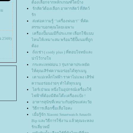
ต้องเลือกจากหลักเกณฑ์ใดบ้าง
รักสัตว์ต้องเลือก อาหารสัตว์ ที่สัตว์
คม
รัก
ส่งต่อความรู้ ‘’เครื่องพ่นยา’’ ที่คัด
สรรมาบอกคุณโดยเฉพาะ
เครื่องปั๊มนมมีกี่ประเภท เลือกใช้แบบ
น 2569)
ไหนให้เหมาะสม พร้อมวิธีปั๊มนมที่ถูก
ต้อง
ถั่งเช่า ( cordy plus ) ที่ตอบโจทย์และ
น่าไว้วางใจ
กระทะเทฟล่อน 3 รุ่นราคาประหยัด
ห้คุณเสิร์ฟความอร่อยได้ทุกเมนู
เตาแม่เหล็กไฟฟ้า ราคาไม่แพง เสิร์ฟ
ความอร่อยง่ายๆ ทำได้ทุกเมนู
ไดร์เป่าผม หนึ่งในอุปกรณ์เครื่องใช้
ไฟฟ้าที่ต้องมีติดโต๊ะเครื่องแป้ง !
อาหารสุนัขที่เหมาะกับสุนัขแต่ละวั
วิธีการเลือกซื้อเสื่อโยคะ
เมื่อรู้จัก Xiaomi Smartwatch Amazfit
Bip และวิธีการใช้งาน แล้วคุณจะหลง
รักเสี่ยวหมี่