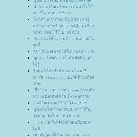
หูฟังกันน้ำ เลือกใช้ยี่ห้อไหนดีที่สุด
ทำความรู้จักเครื่องกระตุ้นหัวใจให้
มากขึ้นก่อนการใช้งาน
นสถานการณ์ฉุกเฉินคุณจะช่ว
คนในครอบครัวอย่างไร เลือกเครื่อง
วัดความดันไว้ในบ้านสิครับ
ปรอทวัดไข้ ไอเท็มที่จำเป็นต้องมีใน
ุคนี้
อุปกรณ์ฟิตเนสภายในบ้านอย่างง่า
คุณประโยชน์ของน้ำมันพืชที่คุณยัง
ไม่รู้
รับเบอร์โทรศัพท์มงคลฟรีจากซิ
มการ์ด Truemove h เบอร์ดีที่คุณต้อง
เลือก !
เสื่อโยคะจากแบรนด์ Jason 3 รุ่น ตัว
ช่วยเนรมิตหุ่นเฟิร์มเป๊ะปังทุกส่วน !
ล้วงลึกแบรนด์ดังไปกับเลอซาช่า
หูฟังกันน้ำสร้างความสะดวกให้กับ
การออกกำลังกายหลายชนิด
3 เมนูง่ายๆได้ทำได้ด้วยหม้อทอด
ไฟฟ้า
พลิกวิกฤตเป็นโอกาส ยุคทองของ