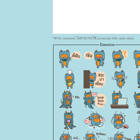
*ส่วน comment ไม่สามารถใช้ javascript และ style sheet
Emotion