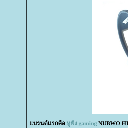
บรนด์แรกคือ
หูฟัง gaming
NUBWO HE