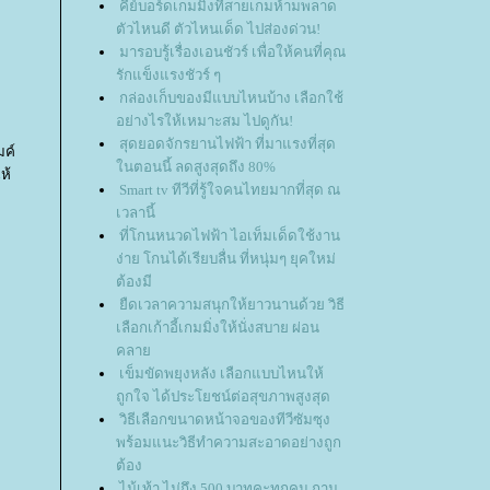
คีย์บอร์ดเกมมิ่งที่สายเกมห้ามพลาด
ตัวไหนดี ตัวไหนเด็ด ไปส่องด่วน!
มารอบรู้เรื่องเอนชัวร์ เพื่อให้คนที่คุณ
รักแข็งแรงชัวร์ ๆ
กล่องเก็บของมีแบบไหนบ้าง เลือกใช้
อย่างไรให้เหมาะสม ไปดูกัน!
สุดยอดจักรยานไฟฟ้า ที่มาแรงที่สุด
มค์
นตอนนี้ ลดสูงสุดถึง 80%
ห้
Smart tv ทีวีที่รู้ใจคนไทยมากที่สุด ณ
เวลานี้
ที่โกนหนวดไฟฟ้า ไอเท็มเด็ดใช้งาน
ง่าย โกนได้เรียบลื่น ที่หนุ่มๆ ยุคใหม่
ต้องมี
ืดเวลาความสนุกให้ยาวนานด้วย วิธี
เลือกเก้าอี้เกมมิ่งให้นั่งสบาย ผ่อน
คลา
เข็มขัดพยุงหลัง เลือกแบบไหนให้
ถูกใจ ได้ประโยชน์ต่อสุขภาพสูงสุด
วิธีเลือกขนาดหน้าจอของทีวีซัมซุง
พร้อมแนะวิธีทำความสะอาดอย่างถูก
ต้อง
ไม้เท้า ไม่ถึง 500 บาทคะทุกคน ถาม