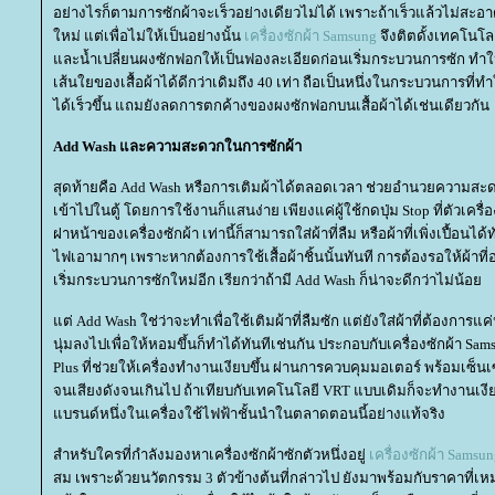
อย่างไรก็ตามการซักผ้าจะเร็วอย่างเดียวไม่ได้ เพราะถ้าเร็วแล้วไม่สะอาด 
หม่ แต่เพื่อไม่ให้เป็นอย่างนั้น
เครื่องซักผ้า Samsung
จึงติตดั้งเทคโนโล
ละน้ำเปลี่ยนผงซักฟอกให้เป็นฟองละเอียดก่อนเริ่มกระบวนการซัก 
เส้นใยของเสื้อผ้าได้ดีกว่าเดิมถึง 40 เท่า ถือเป็นหนึ่งในกระบวนการที่ทำใ
ได้เร็วขึ้น แถมยังลดการตกค้างของผงซักฟอกบนเสื้อผ้าได้เช่นเดียวกัน
Add Wash และความสะดวกในการซักผ้า
สุดท้ายคือ Add Wash หรือการเติมผ้าได้ตลอดเวลา ช่วยอำนวยความสะดวก
เข้าไปในตู้ โดยการใช้งานก็แสนง่าย เพียงแค่ผู้ใช้กดปุ่ม Stop ที่ตัวเครื่
ฝาหน้าของเครื่องซักผ้า เท่านี้ก็สามารถใส่ผ้าที่ลืม หรือผ้าที่เพิ่งเปื้อนไ
ไฟเอามากๆ เพราะหากต้องการใช้เสื้อผ้าชิ้นนั้นทันที การต้องรอให้ผ้าที่
เริ่มกระบวนการซักใหม่อีก เรียกว่าถ้ามี Add Wash ก็น่าจะดีกว่าไม่น้อ
ต่ Add Wash ใช่ว่าจะทำเพื่อใช้เติมผ้าที่ลืมซัก แต่ยังใส่ผ้าที่ต้องการแค
นุ่มลงไปเพื่อให้หอมขึ้นก็ทำได้ทันทีเช่นกัน ประกอบกับเครื่องซักผ้า S
Plus ที่ช่วยให้เครื่องทำงานเงียบขึ้น ผ่านการควบคุมมอเตอร์ พร้อมเซ็นเซอร
จนเสียงดังจนเกินไป ถ้าเทียบกับเทคโนโลยี VRT แบบเดิมก็จะทำงานเงีย
บรนด์หนึ่งในเครื่องใช้ไฟฟ้าชั้นนำในตลาดตอนนี้อย่างแท้จริง
สำหรับใครที่กำลังมองหาเครื่องซักผ้าซักตัวหนึ่งอยู่
เครื่องซักผ้า Samsu
สม เพราะด้วยนวัตกรรม 3 ตัวข้างต้นที่กล่าวไป ยังมาพร้อมกับราคาที่เหมา