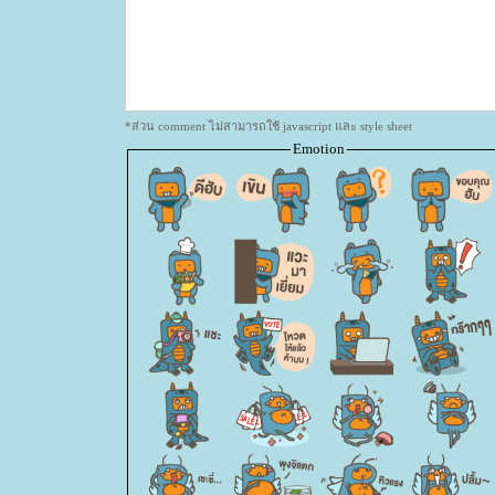
*ส่วน comment ไม่สามารถใช้ javascript และ style sheet
Emotion