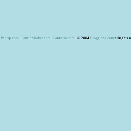
Pantip.com
|
PantipMarket.com
|
Pantown.com
| © 2004
BlogGang.com
allrights 