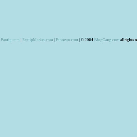
Pantip.com
|
PantipMarket.com
|
Pantown.com
| © 2004
BlogGang.com
allrights 