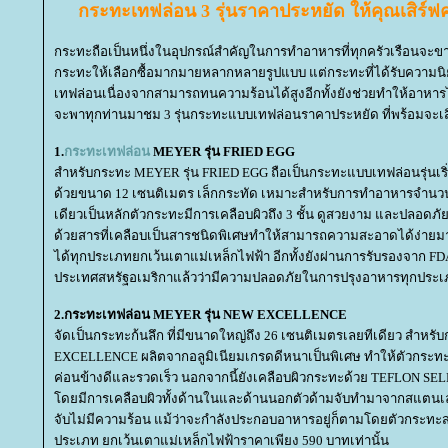
กระทะเทฟล่อน
3 รุ่นราคาประหยัด ให้คุณเสิร์ฟ
กระทะถือเป็นหนึ่งในอุปกรณ์สำคัญในการทำอาหารที่ทุกครัวเรือนจะขาดไ
กระทะให้เลือกซื้อมากมายหลากหลายรูปแบบ แต่กระทะที่ได้รับความนิ
เทฟล่อนเนื่องจากสามารถทนความร้อนได้สูงอีกทั้งยังช่วยทำให้อาหารไม
จะพาทุกท่านมาชม 3 รุ่นกระทะแบบเทฟล่อนราคาประหยัด ที่พร้อมจะเสิ
1.
กระทะเทฟล่อน
MEYER รุ่น FRIED EGG
สำหรับกระทะ MEYER รุ่น FRIED EGG ถือเป็นกระทะแบบเทฟล่อนรุ่นเริ่มต
ด้วยขนาด 12 เซนติเมตร เล็กกระทัด เหมาะสำหรับการทำอาหารจำนวนน้อ
เดียวเป็นหลักตัวกระทะมีการเคลือบผิวถึง 3 ชั้น ดูสวยงาม และปลอดภัย
ด้วยสารที่เคลือบเป็นสารชนิดพิเศษทำให้สามารถความสะอาดได้ง่ายมาก
ได้ทุกประเภทยกเว้นเตาแม่เหล็กไฟฟ้า อีกทั้งยังผ่านการรับรองจาก FD
ประเทศสหรัฐอเมริกาแล้วว่ามีความปลอดภัยในการปรุงอาหารทุกประเภท
2.กระทะเทฟล่อน MEYER รุ่น NEW EXCELLENCE
จัดเป็นกระทะก้นลึก ที่มีขนาดใหญ่ถึง 26 เซนติเมตรเลยทีเดียว สำหร
EXCELLENCE ผลิตจากอลูมิเนียมเกรดดีหนาเป็นพิเศษ ทำให้ตัวกระ
ค่อนข้างดีและรวดเร็ว นอกจากนี้ยังเคลือบผิวกระทะด้วย TEFLON SE
ดยมีการเคลือบผิวทั้งด้านในและด้านนอกตัวด้ามจับทำมาจากสแตนเล
จับไม่มีความร้อน แม้ว่าจะกำลังประกอบอาหารอยู่ก็ตามโดยตัวกระทะ
ประเภท ยกเว้นเตาแม่เหล็กไฟฟ้าราคาเพียง 590 บาทเท่านั้น