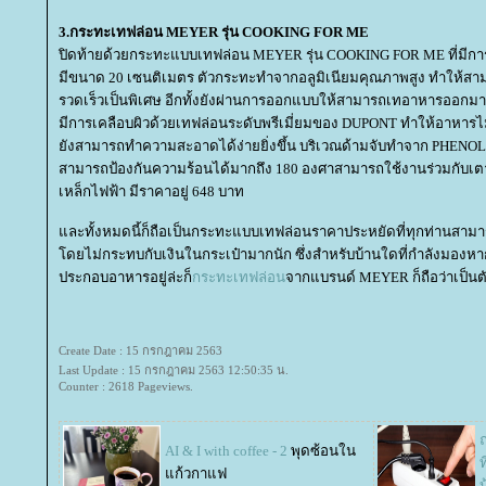
3.กระทะเทฟล่อน MEYER รุ่น COOKING FOR ME
ปิดท้ายด้วยกระทะแบบเทฟล่อน MEYER รุ่น COOKING FOR ME ที่มีกา
มีขนาด 20 เซนติเมตร ตัวกระทะทำจากอลูมิเนียมคุณภาพสูง ทำให้ส
รวดเร็วเป็นพิเศษ อีกทั้งยังผ่านการออกแบบให้สามารถเทอาหารออกมาจ
มีการเคลือบผิวด้วยเทฟล่อนระดับพรีเมี่ยมของ DUPONT ทำให้อาหารไ
ังสามารถทำความสะอาดได้ง่ายยิ่งขึ้น บริเวณด้ามจับทำจาก PHENO
สามารถป้องกันความร้อนได้มากถึง 180 องศาสามารถใช้งานร่วมกับเต
เหล็กไฟฟ้า มีราคาอยู่ 648 บาท
ละทั้งหมดนี้ก็ถือเป็นกระทะแบบเทฟล่อนราคาประหยัดที่ทุกท่านสามาร
ดยไม่กระทบกับเงินในกระเป๋ามากนัก ซึ่งสำหรับบ้านใดที่กำลังมอง
ประกอบอาหารอยู่ล่ะก็
กระทะเทฟล่อน
จากแบรนด์ MEYER ก็ถือว่าเป็นตัว
Create Date : 15 กรกฎาคม 2563
Last Update : 15 กรกฎาคม 2563 12:50:35 น.
Counter : 2618 Pageviews.
ถ
AI & I with coffee - 2
พุดซ้อนใน
ก้วกาแฟ
บ