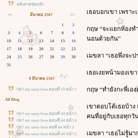
สลับลายซ่อนรัก
เธอบอกเขา เพราะเห็
<<
มีนาคม 2567
>>
1
2
กฤษ “จะแยกห้องทำไม
3
4
5
6
7
8
9
นอนด้วยกัน”
10
11
12
13
14
15
16
17
18
19
20
21
22
23
เมขลา “เธอพึ่งจะป
24
25
26
27
28
29
30
31
เธอเงยหน้ามองเขา ม
9 มีนาคม 2567
กฤษ “ทำยังกะพี่เอง
Oh!! my sassy boss ตอนที่ 19 หน้า 3
All Blog
เขาตอบโต้เธอบ้าง เ
Oh!! my sassy boss ตอนที่ 44 หน้า 5
คนที่อยู่กับเธอทุก
Oh!! my sassy boss ตอนที่ 44 หน้า 4
Oh!! my sassy boss ตอที่ 44 หน้า 3
เมขลา “เธอไม่รู้มา
Oh!! my sassy boss ตอนที่ 44 หน้า 2