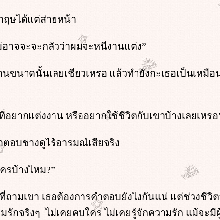
 กฤษได้แต่ส่ายหน้า
แม่อาจจะจะกลัวว่าผมจะหนีงานแต่ง”
านขนาดนั้นเลยเชียวเหรอ แล้วทำยังกะเธอเป็นเหมือนไส
ที่อยากแต่งงาน หรืออยากใช้ชีวิตกับเขาบ้างเลยเหรอ
อบช่างดูไร้อารมณ์เสียจริง
ใครบ้างไหม?”
ถามเขา เธอต้องการคำตอบยังไงกันแน่ แต่ช่วงชีวิตที
วามรักจริงๆ ไม่เคยคบใคร ไม่เคยรู้จักความรัก แม้จะมี