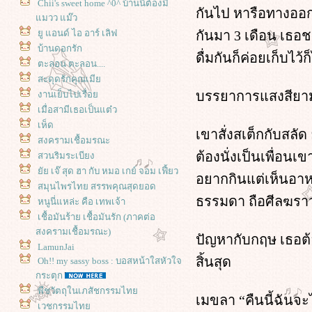
Chii's sweet home ^0^ บ้านนี้ต้องมี
กันไป หารือทางออกใ
มวว แม๊ว
กันมา 3 เดือน เธอช
ู แอนด์ ไอ อาร์ เลิฟ
บ้านดอกรัก
ดื่มกันก็ค่อยเก็บไว้ก็
ตะลอน ตะลอน....
สะดุดรักคุณเมี
บรรยาการแสงสียามค
งานเย็บไปเรื่อ
เมื่อสามีเธอเป็นแต๋ว
เห็ด
เขาสั่งสเต็กกับสล
สงครามเชื้อมรณะ
ต้องนั่งเป็นเพื่อน
สวนริมระเบียง
ัย เจ๊ สุด ฮา กับ หมอ เกย์ จอม เฟี้ยว
อยากกินแต่เห็นอาห
สมุนไพรไทย สรรพคุณสุดยอด
ธรรมดา ถือศีลฆราว
หนูนี่แหล่ะ คือ เทพเจ้า
เชื้อมันร้าย เชื้อมันรัก (ภาคต่อ
สงครามเชื้อมรณะ)
ปัญหากับกฤษ เธอต้อง
LamunJai
สิ้นสุด
Oh!! my sassy boss : บอสหน้าใสหัวใจ
กระตุก
พืชวัตถุในเภสัชกรรมไท
เมขลา “คืนนี้ฉันจ
เวชกรรมไท