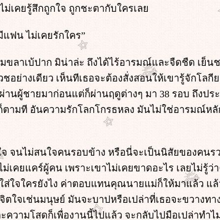
็ไม่เคยรู้สึกถูกใจ ถูกชะตากับใครเล
ีแฟน ไม่เคยรักใคร”
ขลาเบ้ปาก มิน่าล่ะ ถึงได้ไร้อารมณ์และจืดชืด เย็นช
วชอย่างเดียว เห็นทีเธอจะต้องสั่งสอนให้เขารู้จักโลกียะ
ยผ่านผู้ชายมาก่อนแต่ก็ผ่านฤดูต่างๆ มา 38 รอบ ถึงป
็ตามที อันความรักโลกโกรธหลง มันไม่ใช่อารมณ์หล
วใจ จนไม่สนใจคนรอบข้าง หรือนี่จะเป็นนิสัยของคนรว
เคยแคร์ผู้คน เพราะเขาไม่เคยขาดอะไร เลยไม่รู้ว่า
องใส่ใจใครยังไง ค่าตอบแทนคุณนายแม่ก็ให้มาแล้ว แล้
ีจิตใจเช่นมนุษย์ มันจะบาปหรือเปล่าที่เธอจะขวางทา
ละความโสดก็เพื่องานนี้ไปแล้ว จะกลับไปมือเปล่าทำไม