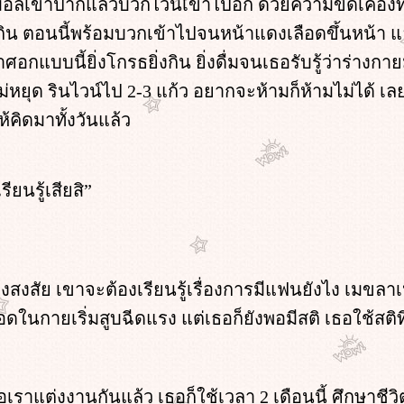
เข้าปากแล้วบวกไวน์เข้าไปอีก ด้วยความขัดเคืองที่
ยกิน ตอนนี้พร้อมบวกเข้าไปจนหน้าแดงเลือดขึ้นหน้า แ
กแบบนี้ยิ่งโกรธยิ่งกิน ยิ่งดื่มจนเธอรับรู้ว่าร่างกา
หยุด รินไวน์ไป 2-3 แก้ว อยากจะห้ามก็ห้ามไม่ได้ เลย
ให้คิดมาทั้งวันแล้ว
ียนรู้เสียสิ”
งสัย เขาจะต้องเรียนรู้เรื่องการมีแฟนยังไง เมขลา
อดในกายเริ่มสูบฉีดแรง แต่เธอก็ยังพอมีสติ เธอใช้สติ
อเราแต่งงานกันแล้ว เธอก็ใช้เวลา 2 เดือนนี้ ศึกษาชี