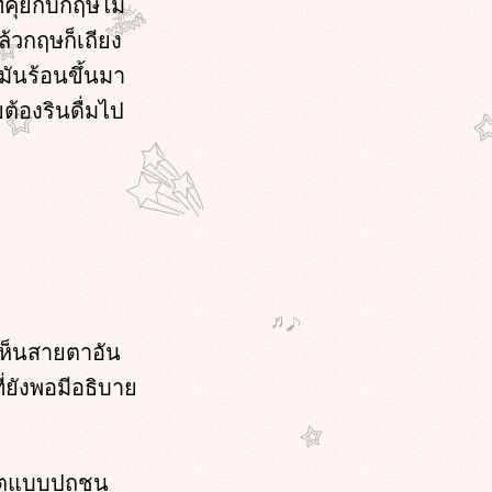
คุยกับกฤษไม่
ล้วกฤษก็เถียง
ยมันร้อนขึ้นมา
ต้องรินดื่มไป
เห็นสายตาอัน
ที่ยังพอมีอธิบา
วิตแบบปุถุชน