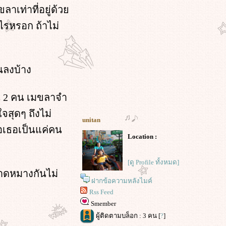
าเท่าที่อยู่ด้ว
นไรหรอก ถ้าไม่
นลงบ้าง
น 2 คน เมขลาจำ
จสุดๆ ถึงไม่
unitan
อเธอเป็นแค่คน
Location :
[ดู Profile ทั้งหมด]
งบาดหมางกันไม่
ฝากข้อความหลังไมค์
Rss Feed
Smember
ผู้ติดตามบล็อก : 3 คน [
?
]