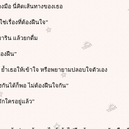
างมือ นี่คิดเส้นทางของเธอ
่เรื่องที่ต้องฝืนใจ”
าริน แล้วยกดื่ม
้องฝืน”
ธอ ย้ำเธอให้เข้าใจ หรือพยายามปลอบใจตัวเอง
ันได้ก็พอ ไม่ต้องฝืนใจกัน”
ักใครอยู่แล้ว”