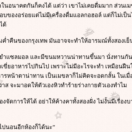
นอนาคตกันก็คงได้ แต่ว่า เขาไม่เคยดื่มมาก ส่วนเมขล
อบของอร่อยแต่ไม่มีเครื่องดื่มแอลกอฮอล์ แต่ก็ไม่เป็
ได้
่ำคืนของกรุงเทพ มันอาจจะทำให้อารมณ์ทั้งสองเย็
ัด ยำแซลมอล และมีขนมหวานน่าทานขึ้นมา นั่งทานกั
เขาเขี่ยอาหารไปกินไป เพราะไม่มีอะไรจะทำ เหมือนฝืนใ
ารหน้าตาน่าทาน เป็นเมขลาก็ไม่คิดจะอดกลั้น ในเมื่
าส จะมาอดให้ตัวเองหิวทำร้ายร่างกายตัวเองทำไม
จัดการให้ได้ อย่าให้ค้างคาทั้งสองฝั่ง ไม่งั้นมีเรื่อ
ะไปนอนอีกห้องก็ได้นะ”