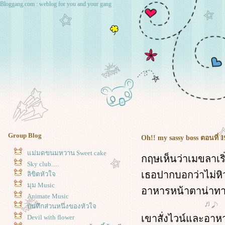
Bloggang.com : weblog for you and your gang
Group Blog
Oh!! my sassy boss ตอนที่ 1
ม่มดขนมหวาน Sweet cake
กฤษเห็นว่าเมขลาเริ
Sky club.....
เธอปากบอกว่าไม่หิ
ลิขิตหัวใจ
มุม Music
อาหารหน้าตาน่าทา
Animate Music
บันทึกส่วนหนึ่งของหัวใจ
เขาสั่งไวน์และอาหา
Devil with flower