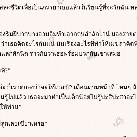
ยสละชีวิตเพื่อเป็นภรรยาเธอแล้ว ก็เรียนรู้ที่จะรักฉัน ห
ของริมฝีปากบางอวบอิ่มทำเอากฤษสำลักไวน์ มองสาย
ว่าเธอคิดอะไรกันแน่ มันเรื่องอะไรที่ทำให้เมขลาคิดพิ
กแลกสักนิด ราวกับว่าเธอพร้อมบวกกับเขาเสมอ
ี่?”
่ะ ก็เราตกลงว่าจะใช้เวลา 2 เดือนตามหน้าที่ ไหนๆ ฉ
นรู้ไปแล้ว เธอจะมาทำเป็นเด็กน้อยไม่รู้ปะสีปะสาอะไ
ให้ท่าน”
นมีลูกเลยเชียวเหรอ”