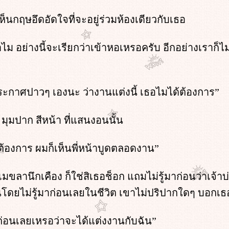
นกฤษอึดอัดใจที่จะอยู่ร่วมห้องเดียวกับเธอ
 อย่างนี้จะเรียกว่าเข้าหอเหรอครับ อีกอย่างเราก็ไม
ระกาศปาวๆ เองนะ ว่างานแต่งนี้ เธอไมได้ต้องการ”
ุมปาก สีหน้า ที่แสนงอนนั้น
ต้องการ ผมก็เห็นพี่หน้าบูดตลอดงาน”
มขลานึกเคือง ก็ใช่สิเธอช็อก แถมไม่รู้มาก่อนว่าเจ้า
วันโดยไม่รู้มาก่อนเลยในชีวิต เขาไม่ปริปากใดๆ บอกเธ
ก่อนเลยเหรอว่าจะได้แต่งงานกับฉัน”