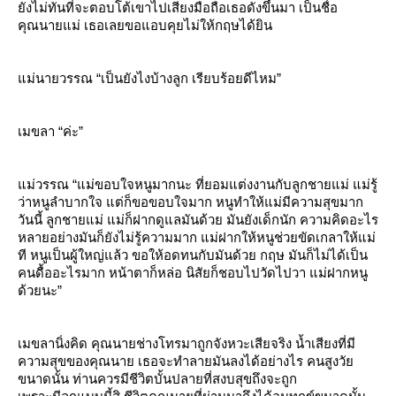
ังไม่ทันที่จะตอบโต้เขาไปเสียงมือถือเธอดังขึ้นมา เป็นชื่อ
คุณนายแม่ เธอเลยขอแอบคุยไม่ให้กฤษได้ยิน
ม่นายวรรณ “เป็นยังไงบ้างลูก เรียบร้อยดีไหม”
เมขลา “ค่ะ”
ม่วรรณ “แม่ขอบใจหนูมากนะ ที่ยอมแต่งงานกับลูกชายแม่ แม่รู้
ว่าหนูลำบากใจ แต่ก็ขอขอบใจมาก หนูทำให้แม่มีความสุขมาก
วันนี้ ลูกชายแม่ แม่ก็ฝากดูแลมันด้วย มันยังเด็กนัก ความคิดอะไร
หลายอย่างมันก็ยังไม่รู้ความมาก แม่ฝากให้หนูช่วยขัดเกลาให้แม่
ที หนูเป็นผู้ใหญ่แล้ว ขอให้อดทนกับมันด้วย กฤษ มันก็ไม่ได้เป็น
คนดื้ออะไรมาก หน้าตาก็หล่อ นิสัยก็ชอบไปวัดไปวา แม่ฝากหนู
ด้วยนะ”
เมขลานิ่งคิด คุณนายช่างโทรมาถูกจังหวะเสียจริง น้ำเสียงที่มี
ความสุขของคุณนาย เธอจะทำลายมันลงได้อย่างไร คนสูงวั
ขนาดนั้น ท่านควรมีชีวิตบั้นปลายที่สงบสุขถึงจะถูก