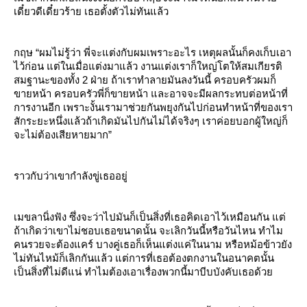
เดี๋ยวดีเดี๋ยวร้าย เธอตั้งตัวไม่ทันแล้ว
กฤษ “ผมไม่รู้ว่า พี่จะแต่งกับผมเพราะอะไร เหตุผลนั้นก็คงเก็บเอา
ไว้ก่อน แต่ในเมื่อแต่งมาแล้ว งานแต่งเราก็ใหญ่โตให้สมเกียรติ
สมฐานะของทั้ง 2 ฝ่าย ถ้าเราทำลายมันลงวันนี้ ครอบครัวผมก็
ขายหน้า ครอบครัวพี่ก็ขายหน้า และอาจจะมีผลกระทบต่อหน้าที่
การงานอีก เพราะงั้นเรามาช่วยกันพยุงกันไปก่อนทำหน้าที่ของเรา
สักระยะหนึ่งแล้วถ้าเกิดมันไปกันไม่ได้จริงๆ เราค่อยบอกผู้ใหญ่ก็
จะไม่ต้องเสียหายมาก”
ราวกับว่าเขากำลังขู่เธออยู่
เมขลานิ่งฟัง ซึ่งจะว่าไปมันก็เป็นสิ่งที่เธอคิดเอาไว้เหมือนกัน แต่
ถ้าเกิดว่าเขาไม่ชอบเธอขนาดนั้น จะเลิกวันนี้หรือวันไหน ทำไม
คนรวยจะต้องแคร์ บางคู่เธอก็เห็นแต่งแค่ในนาม หรือหม้อข้าวยัง
ไม่ทันไหม้ก็เลิกกันแล้ว แต่การที่เธอต้องตกงานในอนาคตนั้น
เป็นสิ่งที่ไม่ดีแน่ ทำไมต้องเอาเรื่องพวกนี้มาบีบบังคับเธอด้ว