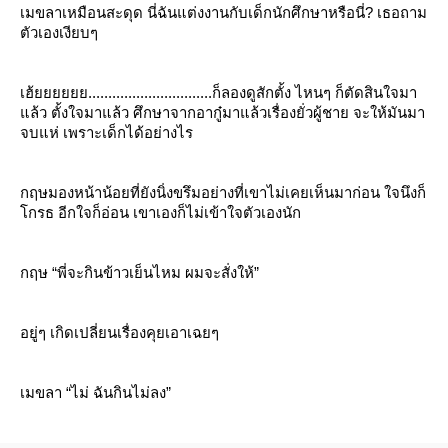
เมขลาเหมือนสะดุด นี่ฉันแต่งงานกับเด็กนักศึกษาหรือนี่? เธอถาม
ตัวเองเงียบๆ
เฮ้ยยยยยย...............................ก็ลองดูสักตั้ง ไหนๆ ก็ตัดสินใจมา
ล้ว ตั้งใจมาแล้ว ศึกษาจากอากู๋มาแล้วเรื่องยั่วผู้ชาย จะให้มันมา
จบแห่ เพราะเด็กได้อย่างไร
กฤษมองหน้าน้อยที่ยังนิ่งขรึมอย่างที่เขาไม่เคยเห็นมาก่อน ใจนึงก็
กรธ อีกใจก็อ่อน เขาเองก็ไม่เข้าใจตัวเองนัก
กฤษ “พี่จะกินข้าวเย็นไหม ผมจะสั่งให้”
อยู่ๆ เกิดเปลี่ยนเรื่องคุยเอาเฉยๆ
เมขลา “ไม่ ฉันกินไม่ลง”