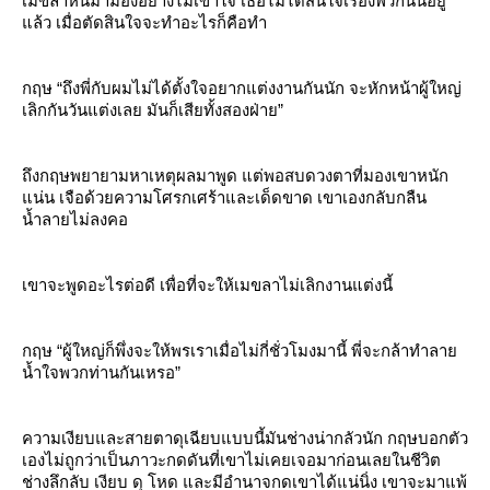
เมขลาหันมามองอย่างไม่เข้าใจ เธอไม่ได้สนใจเรื่องพวกนั้นอยู่
ล้ว เมื่อตัดสินใจจะทำอะไรก็คือทำ
กฤษ “ถึงพี่กับผมไม่ได้ตั้งใจอยากแต่งงานกันนัก จะหักหน้าผู้ใหญ่
เลิกกันวันแต่งเลย มันก็เสียทั้งสองฝ่าย”
ถึงกฤษพยายามหาเหตุผลมาพูด แต่พอสบดวงตาที่มองเขาหนัก
น่น เจือด้วยความโศรกเศร้าและเด็ดขาด เขาเองกลับกลืน
น้ำลายไม่ลงคอ
เขาจะพูดอะไรต่อดี เพื่อที่จะให้เมขลาไม่เลิกงานแต่งนี้
กฤษ “ผู้ใหญ่ก็พึ่งจะให้พรเราเมื่อไม่กี่ชั่วโมงมานี้ พี่จะกล้าทำลา
น้ำใจพวกท่านกันเหรอ”
ความเงียบและสายตาดุเฉียบแบบนี้มันช่างน่ากลัวนัก กฤษบอกตัว
เองไม่ถูกว่าเป็นภาวะกดดันที่เขาไม่เคยเจอมาก่อนเลยในชีวิต
ช่างลึกลับ เงียบ ดุ โหด และมีอำนาจกดเขาได้แน่นิ่ง เขาจะมาแพ้