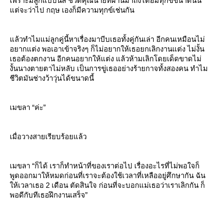
เพราะมีลูกแบบนี้สิ ชีวิตคุณนายที่ผ่านมาถึงได้อมทุกข์ขนาดนั้น
ต่จะว่าไป กฤษ เองก็มีความทุกข์เช่นกัน
ล้วทำไมแม่ลูกคู่นี้หาเรื่องมาบีบเธอทั้งคู่กันเล่า อีกคนเหมือนไม่
อยากแต่ง พอเอาเข้าจริงๆ ก็ไม่อยากให้เธอยกเลิกงานแต่ง ไม่งั้น
เธอต้องตกงาน อีกคนอยากให้แต่ง แล้วห้ามเลิกโดยเด็ดขาดไม่
งั้นนางตายตาไม่หลับ เป็นการขู่เธออย่างร้ายกาจทั้งสองคน ทำไม
ชีวิตมันช่างว้าวุ่นได้ขนาดนี้
เมขลา “ค่ะ”
เมื่อวางสายเรียบร้อยแล้ว
เมขลา “ก็ได้ เราก็ทำหน้าที่ของเราต่อไป เรื่องอะไรที่ไม่พอใจก็
พูดออกมาให้หมดก่อนที่เราจะต้องใช้เวลาที่เหลืออยู่ศึกษากัน ฉัน
ห้เวลาเธอ 2 เดือน ตัดสินใจ ก่อนที่จะบอกแม่เธอว่าเราเลิกกัน ก็
พอดีกับทีเธอฝึกงานเสร็จ”