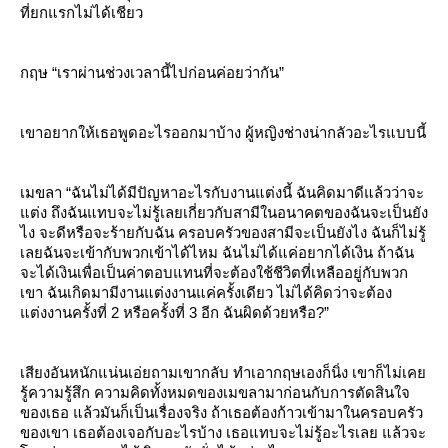
ที่ยกแรกไม่ได้เชียว
กฤษ “เราผ่านช่วงเวลานี้ไปก่อนค่อยว่ากัน”
เขาอยากให้เธอพูดอะไรออกมาบ้าง ผู้หญิงช่างน่ากลัวอะไรแบบนี้
เมขลา “ฉันไม่ได้มีปัญหาอะไรกับงานแต่งนี้ ฉันคิดมาดีแล้วว่าจะ
ต่ง ถึงฉันแทบจะไม่รู้เลยเกี่ยวกับสามีในอนาคตของฉันจะเป็นยัง
ไง จะดีหรือจะร้ายกับฉัน ครอบครัวของสามีจะเป็นยังไง ฉันก็ไม่รู้
เลยฉันจะเข้ากับพวกเข้าได้ไหม ฉันไม่ได้แค่อยากได้เงิน ถ้าฉัน
จะได้เงินเพื่อเป็นค่าตอบแทนที่จะต้องใช้ชีวิตที่เหลืออยู่กับพวก
เขา ฉันเกิดมามีงานแต่งงานแค่ครั้งเดียว ไม่ได้คิดว่าจะต้อง
ต่งงานครั้งที่ 2 หรือครั้งที่ 3 อีก ฉันผิดด้วยหรือ?”
เสียงอันหนักแน่นเอ่ยถามเขากลับ ทำเอากฤษเองก็นิ่ง เขาก็ไม่เค
รู้ความรู้สึก ความคิดทั้งหมดของเมขลามาก่อนกับการตัดสินใจ
ของเธอ แล้วมันก็เป็นเรื่องจริง ถ้าเธอต้องก้าวเข้ามาในครอบครัว
ของเขา เธอต้องเจอกับอะไรบ้าง เธอแทบจะไม่รู้อะไรเลย แล้วจะ