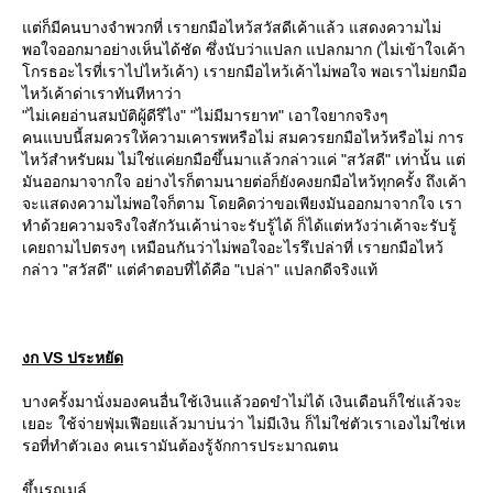
ต่ก็มีคนบางจำพวกที่ เรายกมือไหว้สวัสดีเค้าแล้ว แสดงความไม่
พอใจออกมาอย่างเห็นได้ชัด ซึ่งนับว่าแปลก แปลกมาก (ไม่เข้าใจเค้า
กรธอะไรที่เราไปไหว้เค้า) เรายกมือไหว้เค้าไม่พอใจ พอเราไม่ยกมือ
ไหว้เค้าด่าเราทันทีหาว่า
"ไม่เคยอ่านสมบัติผู้ดีรึไง" "ไม่มีมารยาท" เอาใจยากจริงๆ
คนแบบนี้สมควรให้ความเคารพหรือไม่ สมควรยกมือไหว้หรือไม่ การ
ไหว้สำหรับผม ไม่ใช่แค่ยกมือขึ้นมาแล้วกล่าวแค่ "สวัสดี" เท่านั้น แต่
มันออกมาจากใจ อย่างไรก็ตามนายต่อก็ยังคงยกมือไหว้ทุกครั้ง ถึงเค้า
จะแสดงความไม่พอใจก็ตาม โดยคิดว่าขอเพียงมันออกมาจากใจ เรา
ทำด้วยความจริงใจสักวันเค้าน่าจะรับรู้ได้ ก็ได้แต่หวังว่าเค้าจะรับรู้
เคยถามไปตรงๆ เหมือนกันว่าไม่พอใจอะไรรึเปล่าที่ เรายกมือไหว้
กล่าว "สวัสดี" แต่คำตอบที่ได้คือ "เปล่า" แปลกดีจริงแท้
งก VS ประหยัด
บางครั้งมานั่งมองคนอื่นใช้เงินแล้วอดขำไม่ได้ เงินเดือนก็ใช่แล้วจะ
เยอะ ใช้จ่ายฟุ่มเฟือยแล้วมาบ่นว่า ไม่มีเงิน ก็ไม่ใช่ตัวเราเองไม่ใช่เห
รอที่ทำตัวเอง คนเรามันต้องรู้จักการประมาณตน
ขึ้นรถเมล์