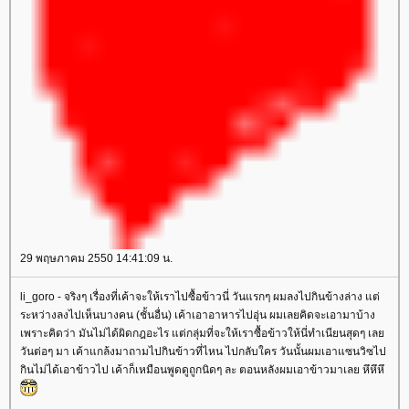
29 พฤษภาคม 2550 14:41:09 น.
li_goro - จริงๆ เรื่องที่เค้าจะให้เราไปซื้อข้าวนี่ วันแรกๆ ผมลงไปกินข้างล่าง แต่
ระหว่างลงไปเห็นบางคน (ชั้นอื่น) เค้าเอาอาหารไปอุ่น ผมเลยคิดจะเอามาบ้าง
เพราะคิดว่า มันไม่ได้ผิดกฎอะไร แต่กลุ่มที่จะให้เราซื้อข้าวให้นี่ทำเนียนสุดๆ เล
วันต่อๆ มา เค้าแกล้งมาถามไปกินข้าวที่ไหน ไปกลับใคร วันนั้นผมเอาแซนวิซไป
กินไม่ได้เอาข้าวไป เค้าก็เหมือนพูดดูถูกนิดๆ ละ ตอนหลังผมเอาข้าวมาเลย หึหึหึ