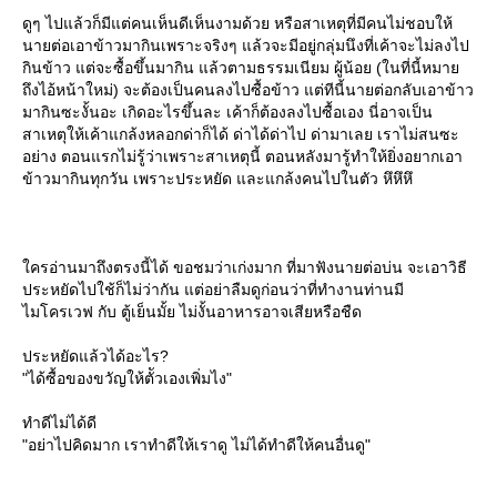
ดูๆ ไปแล้วก็มีแต่คนเห็นดีเห็นงามด้วย หรือสาเหตุที่มีคนไม่ชอบให้
นายต่อเอาข้าวมากินเพราะจริงๆ แล้วจะมีอยู่กลุ่มนึงที่เค้าจะไม่ลงไป
กินข้าว แต่จะซื้อขึ้นมากิน แล้วตามธรรมเนียม ผู้น้อย (ในที่นี้หมา
ถึงไอ้หน้าใหม่) จะต้องเป็นคนลงไปซื้อข้าว แต่ทีนี้นายต่อกลับเอาข้าว
มากินซะงั้นอะ เกิดอะไรขึ้นละ เค้าก็ต้องลงไปซื้อเอง นี่อาจเป็น
สาเหตุให้เค้าแกล้งหลอกด่าก็ได้ ด่าได้ด่าไป ด่ามาเลย เราไม่สนซะ
อย่าง ตอนแรกไม่รู้ว่าเพราะสาเหตุนี้ ตอนหลังมารู้ทำให้ยิ่งอยากเอา
ข้าวมากินทุกวัน เพราะประหยัด และแกล้งคนไปในตัว หึหึหึ
ครอ่านมาถึงตรงนี้ได้ ขอชมว่าเก่งมาก ที่มาฟังนายต่อบ่น จะเอาวิธี
ประหยัดไปใช้ก็ไม่ว่ากัน แต่อย่าลืมดูก่อนว่าที่ทำงานท่านมี
ไมโครเวฟ กับ ตู้เย็นมั้ย ไม่งั้นอาหารอาจเสียหรือชืด
ประหยัดแล้วได้อะไร?
"ได้ซื้อของขวัญให้ตััวเองเพิ่มไง"
ทำดีไม่ได้ดี
"อย่าไปคิดมาก เราทำดีให้เราดู ไม่ได้ทำดีให้คนอื่นดู"