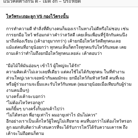
นวคิดต่างกัน ดี - ไม่ดี งก – ประหยัด
ไหว้พระเถอะลูก VS กองไว้ตรงนั้น
การทำความดี ทำสิ่งที่ดีบางคนก็มองเราในทางไม่ดีหรือไม่ชอบ เช่น
การยกมือ ไหว้ พร้อมกล่าวคำว่าสวัสดี เคยเห็นเพื่อนที่รู้จักกันคนนึง
มาถึงห้องเรียน (เค้าอายุมากกว่า) เค้ายกมือไหว้สวัสดีทุกคนเล
ม้แต่คนที่อายุน้อยกว่า ทุกคนเห็นก็ตกใจทุกคนรับไหว้กันหมด เค
ถามเค้าว่าทำไมถึงยกมือไหว้ทุกคนเลยล่ะ เค้าตอบว่า
"มือไม้ให้มันอ่อนๆ เข้าไว้ ผู้ใหญ่จะได้รัก"
ความคิดเค้าไม่เลวเลยที่เดียว แต่คงใช้ไม่ได้กับทุกคน ในที่ทำงาน
ส่วนใหญ่เวลาเจอหน้ากันผมมักจะ ยกมือไหว้ก้มหัวสวัสดี คนที่เจอ
หรือผู้ร่วมงานจะยิ้มและรับไหว้กันหมด (ผมอายุน้อยเมื่อเทียบกับผู้ร่วม
งานคนอื่นๆ)
บางครั้งเค้าจะบอกว่า
"ไม่ต้องไหว้หรอกลูก"
ผมก็ยิ้มๆ บางครั้งก็บอกเค้าไปว่า
"ไม่ได้หรอก พี่อายุเท่าไร ผมอายุเท่าไร มันไม่ควร"
อีกอย่างเราเป็นเด็กไหว้ผู้ใหญ่ไม่เสียหาย คนที่บอกว่าไม่ต้องไหว้หรอก
ลูก ผมกลับคิดว่าเค้าสมควรที่จะได้รับการไหว้ได้รับความเคารพ ถึง
เค้าจะไม่ถือตนก็ตาม