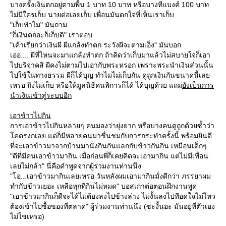
บางครั้งเงินตกอยู่ตามพื้น 1 บาท 10 บาท หรือบางทีแบงค์ 100 บาท
ไม่มีใครเก็บ นายต่อเลยเก็บ เพื่อนมันตกใจที่เห็นเราเก็บ
"เก็บทำไม" มันถาม
"ก็เงินตกอะก็เก็บดิ" เราตอบ
"เค้าเรียกว่าเงินผี ผีแกล้งทำตก ระวังผีจะตามเอ็ง" มันบอก
เออ.... ผีที่ไหนจะมาแกล้งทำตก ถ้าคิดว่าเก็บมาแล้วไม่สบายใจก็เอา
ไปบริจาคสิ ผีคงไม่ตามไปเอากับพระหรอก เพราะพระนำเงินส่วนนั้น
ไปใช้ในทางธรรม ผีก็ได้บุญ ทำไมไม่เก็บกัน ดูถูกเงินกันขนาดนี้เล
เหรอ ถึงไม่เก็บ หรือให้มูลนิธิคนพิการก็ได้ ได้บุญด้วย แถม
ังเป็นการ
นำเงินเข้าสู่ระบบอีก
เอาข้าวไปกิน
การเอาข้าวไปกินหลายๆ คนมองว่ายุ่งยาก หรือบางคนดูถูกด้วยซ้ำว่า
คตรงกเลย แต่ก็มีหลายคนมาชื่นชมกับการกระทำครั้งนี้ พร้อมยินดี
ที่จะเอาข้าวมาจากบ้านมานั่งกินกันแลกกับข้าวกันกิน เหมือนเด็กๆ
"ดีที่มีคนเอาข้าวมากิน เมื่อก่อนพี่ก็เคยคิดจะเอามากิน แต่ไม่มีเพื่อน
เลยไม่กล้า" นี่คือคำพูดจากผู้ร่วมงานท่านนึง
"โอ...เอาข้าวมากินเลยเหรอ วันหลังผมเอามากินมั่งดีกว่า ภรรยาผม
ทำกับข้าวเยอะ เหลือทุกทีกินไม่หมด" บอสเก่าต่อตอนฝึกงานพูด
"เอาข้าวมากินก็ดีจะได้ไม่ต้องลงไปข้างล่าง ไม่งั้นลงไปทีอดใจไม่ไหว
ต้องเข้าไปซื้อของที่ตลาด" ผู้ร่วมงานท่านนึง (ซะงั้นอะ มันอยู่ที่ตัวเอง
ไม่ใช่เหรอ)