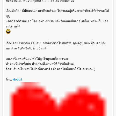
พอต่อไปไหว้ คนอื่นก็รู้หมดว่าแก่กว่า เลยโกรธมั้ง อิอิ
เรื่องตังค์ตก พี่เก็บดะเลย แต่เก็บแล้วเอาไปหยอดตู้บริจาคแล้วก็ขอให้เจ้าของได้
บุญ
ต่ถ้าตังค์ตัวเองตก โดยเฉพาะบนรถเมล์หรือถนนเนี่ยอาจไม่เก็บ เพราะเก็บแล้ว
อาจตายได้
เรื่องเอาข้าวมากิน ตอนอนุบาลพี่เอาข้าวไปกินที่รร. คุณครูมาแย่งพี่กินด้วยอ่ะ
ตลกดี สงสัยติดใจกับข้าวบ้านพี่
คนเราร้อยพ่อพันแม่ ทำให้ถูกใจทุกคนก็ยากเนอะ
ทำตามที่เราเชื่อมั่น ทำอย่างที่เล่ามานี่พี่ก็ว่าดีแล้วนะ
ถ้าคนอื่นจะไม่ชอบใจบ้างก็นานาจิตตัง อย่าไปเก็บมาใส่ใจเลยเนอะ :)
ดย:
Hobbit