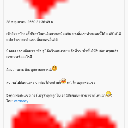
28 พฤษภาคม 2550 21:36:49 น.
เข้าใจว่าบ้างครั้งก็เอาใจคนอื่นยากเหมือนกัน บางสิ่งเราทำกะคนนี้ได้ แต่ก็ไม่ได้
ปลว่าเราจะทำแบบนั้นกะคนอื่นได้
มีคนเคยถามอ้อมว่า "ช้า ๆ ได้พร้าเล่มงาม" แล้วที่ว่า "น้ำขึ้นให้รีบตัก" สรุปแล้ว
เราควรเชื่ออะไรดี
อ้อมว่านะคงต้องดูสถานะการณ์
ลป. รอไปก่อนนะคะ ปาท่องโก๋จะถ่ายก็
เด๋วโดนคุณพ่อแซว
ิ่งคุณพ่อน่ะแซวเก่ง (ไม่รู้ว่าคุณลูกไปเอานิสัยชอบแซวมาจากไหนน้า
)
ดย:
verdancy