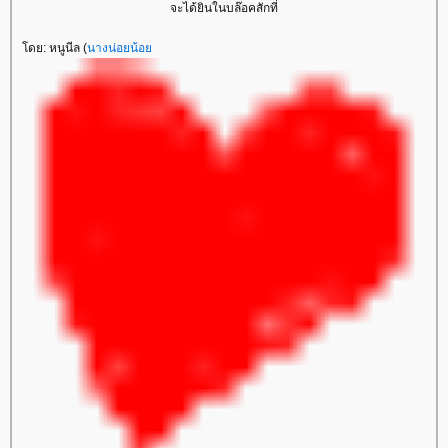
จะได้ยินในบล๊อคสักที่
ดย: หนูนีล (
นางน่อยน้อ