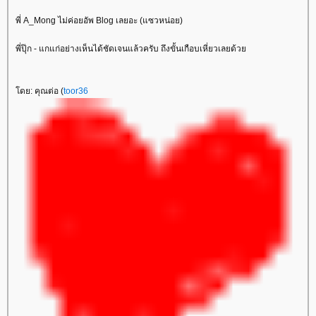
พี่ A_Mong ไม่ค่อยอัพ Blog เลยอะ (แซวหน่อย)
พี่ปุ๊ก - แกแก่อย่างเห็นได้ชัดเจนแล้วครับ ถึงขั้นเกือบเหี่ยวเลยด้ว
ดย: คุณต่อ (
toor36