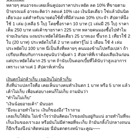
หลายๆ คนอาจจะเคยเห็นคูปองราคาประหยัด ลด 10% ที่ขายตาม
ป้ายรถเมล์ อาจจะคิดว่า ลดแค่ 10% เอง เงินนิดเดียว ใช่แล้วมันนิด
เดียวเอง แต่สำหรับนายต่อใช้ตั๋วที่มีส่วนลด 10% ประจำ สัปดาห์นึง
ช้ 1 เล่ม (เหลือ 5 ใบ) โดยซื้อราคา 10 บาท (1 เล่มมี 25 ใบ) ราคา
เต็ม 250 บาท แต่เค้าขายราคา 225 บาท หลายคนมองซื้อไปทำไม
จ่ายเงินก่อน แถมประหยัดได้นิดเดียว 25 บาทเอง ขึ้นรถ 1 เที่ยวใช้ 2
บ (20 บาท) ประหยัดไปได้ 2 บาท แต่หารู้ไม่ 1 เดือน ใช้ 4 เล่ม
ประหยัดไป 100 บาท นี่เป็นสิ่งที่หลายๆ คนมองข้ามไปหรือเปล่า ถ้า
เปรียบเทียบกับการลงทุนนับว่าคุ้มค่า 1 สัปดาห์ที่เราต้องเสียเงินก่อน
ต่ประหยัดได้มาก 25 บาท ถ้านับเป็นดอกเบี้ยที่ได้นับว่าสูงเอาการ
เพราะเวลาแค่ 1 สัปดาห์เท่านั้น
เงินตกไม่กล้าเก็บ เจอเงินไม่กล้าเก็บ
สิ่งที่น่าแปลกใจคือ เคยเห็นบางคนทำเงินตก 1 บาท หรือ 5 บาท แล้ว
เค้าไม่เก็บ เพื่อนต่อบางคนก็ไม่เก็บ ถามมันว่า
"ทำไมไม่เก็บ"
"เงินน้อยอายเค้า" มันบอก
"มึงจะอายทำไมวะ เงินก็ของมึง" เีราถาม
เลยเก็บให้มัน ไม่เข้าใจว่ามันคิดอะไรของมันอยู่กันแน่ อายทำไมที่จะ
เก็บเงินของเราเอง หรือมันไม่มีค่าพอที่จะเก็บ ถ้ามันกลิ้งไปกลางถนน
ก็อีกเรื่องนึงน่าคิดหน่อย นี่มันตกตรงหน้านะคูณ~~~