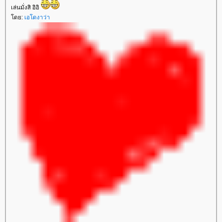
เล่นมั่งสิ อิอิ
ดย:
เอโดงาว่า