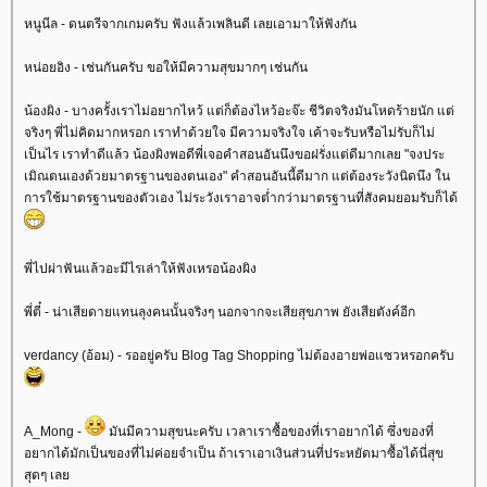
หนูนีล - ดนตรีจากเกมครับ ฟังแล้วเพลินดี เลยเอามาให้ฟังกัน
หน่อยอิง - เช่นกันครับ ขอให้มีความสุขมากๆ เช่นกัน
น้องผิง - บางครั้งเราไม่อยากไหว้ แต่ก็ต้องไหว้อะจ๊ะ ชีวิตจริงมันโหดร้ายนัก แต่
จริงๆ พี่ไม่คิดมากหรอก เราทำด้วยใจ มีความจริงใจ เค้าจะรับหรือไม่รับก็ไม่
เป็นไร เราทำดีแล้ว น้องผิงพอดีพี่เจอคำสอนอันนึงขอฝรั่งแต่ดีมากเลย "จงประ
เมิณตนเองด้วยมาตรฐานของตนเอง" คำสอนอันนี้ดีมาก แต่ต้องระวังนิดนึง ใน
การใช้มาตรฐานของตัวเอง ไม่ระวังเราอาจต่ำกว่ามาตรฐานที่สังคมยอมรับก็ได้
พี่ไปผ่าฟันแล้วอะมีไรเล่าให้ฟังเหรอน้องผิง
พี่ตี๋ - น่าเสียดายแทนลุงคนนั้นจริงๆ นอกจากจะเสียสุขภาพ ยังเสียตังค์อีก
verdancy (อ้อม) - รออยู่ครับ Blog Tag Shopping ไม่ต้องอายพ่อแซวหรอกครับ
A_Mong -
มันมีความสุขนะครับ เวลาเราซื้อของที่เราอยากได้ ซึ่งของที่
อยากได้มักเป็นของที่ไม่ค่อยจำเป็น ถ้าเราเอาเงินส่วนที่ประหยัดมาซื้อได้นี่สุข
สุดๆ เล