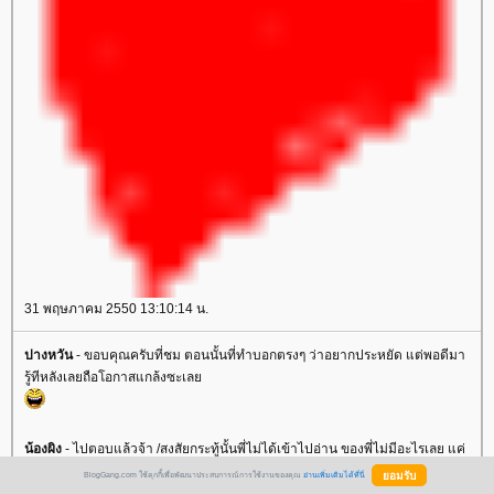
31 พฤษภาคม 2550 13:10:14 น.
ปางหวัน
- ขอบคุณครับที่ชม ตอนนั้นที่ทำบอกตรงๆ ว่าอยากประหยัด แต่พอดีมา
รู้ทีหลังเลยถือโอกาสแกล้งซะเล
น้องผิง
- ไปตอบแล้วจ้า /สงสัยกระทู้นั้นพี่ไม่ได้เข้าไปอ่าน ของพี่ไม่มีอะไรเลย แค่
ฉีดยาชา ใช้เครื่องมือดันๆ ให้มันโยก แล้วดึงออกมา ไม่เจ็บเลยตอนดึง มีแต่ตอน
BlogGang.com ใช้คุกกี้เพื่อพัฒนาประสบการณ์การใช้งานของคุณ
อ่านเพิ่มเติมได้ที่นี่
ฉีดยาที่เจ็บ แล้วก็เย็บแผล หมอดูฟันซี่ที่จะผ่า หมอบอก กรณีของพี่ ผ่าง่าย บาง