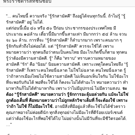
พระราชดำรัสที่ชื่นชอบ
"... คนไทยนี้ ความจริง "รู้รักสามัคคี" ถึงอยู่ได้จนทุกวันนี้. ถ้าไม่รู้ "รู้
รักสามัคคี" อยู่ ไม่ได้.
ต่ก่อนนี้เมื่อ ๔๐ หรือ ๕๐ ปีก่อน ประชากรของประเทศไทย มี
ประมาณ ๑๘ล้าน เดี๋ยวนี้มีมากขึ้นสามเท่า มีมากกว่า ๕๔ ล้าน จวน
จะ ๖๐ ล้าน. การที่จะ "รู้จักสามัคคี" ก็ลำบากมาก เพราะคนมาก ๆ
รู้จักกันทั่วถึงไม่ค่อยได้. แต่ "รู้รักสามัคคี" ควรจะใช้ได้ เพราะ
หมายความว่า ทุกคนถือว่าตนเป็นคนไทย มีอะไรเกิดขึ้นก็ตาม ทุกคน
รู้ว่าต้องมีความสามัคคี. รู้" ก็คือ "ทราบ" ทราบความหมายของ
สามัคคี "รัก" คือ "นิยม" นิยมความสามัคคี. เพราะเหตุใดคนไทยจึง "รู้
รักสามัคคี" ก็เพราะคนไทยนี่ฉลาด ไม่ใช่ไม่ฉลาด คนไทยนี่ฉลาด รู้
ว่าถ้าหากเมืองไทยไม่ใช้ความสามัคคี ไม่เห็นอกเห็นใจกัน ไม่ใช้อะไร
ที่จะพอรับกันได้ พอที่จะใช้ได้ ก็คงจะไม่ได้ทำอะไร หมายความว่า ทำ
มาหากินก็ไม่ได้ทำมาหากิน เพราะว่าไม่มีอุปกรณ์ ไม่มีความสงบ.
จะ
ต้อง "รู้รักสามัคคี" หมายความว่า รู้จักการอะลุ้มอล่วยกัน แม้จะไม่ใช่
ถูกต้องเต็มที่ คือหมายความว่าไม่ถูกหลักวิชาเต็มที่ ก็จะต้องใช้ เพราะ
ว่าถ้า ไม่ใช้ ก็ไม่มีอะไรใช้.
อาจมีสิ่งที่มีอยู่แล้วที่จะใช้ไปได้ชั่วคราว
คุณภาพอาจไม่ค่อยดีนัก ทุกสิ่งทุกอย่างไม่มีอะไรที่ดีร้อยเปอร์เซนต์
ต่ว่าต้องใช้อะไรที่พอใช้ได้ไป ไม่อย่างนั้นไม่มีวันที่จะมีชีวิตรอดได้.
"