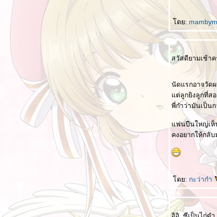
ดย:
mamby
สวัสดียามเช้าค
นัดแรกอาจวัดผ
ต่ลูกยิงลูกที่ส
พี่ก๋าว่ามันเป
ฟนปืนใหญ่เห็น
คงอยากให้กลับ
ดย:
กะว่าก๋า
อิอิ..ซีเป็นไก่