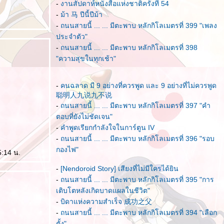
-
งานสัปดาห์หนังสือแห่งชาติครั้งที่ 54
-
ม้า 马 ปีนี้ปีม้า
-
ถนนสายนี้ ... ... มีตะพาบ หลักกิโลเมตรที่ 399 "เพลง
ประจำตัว"
-
ถนนสายนี้ ... ... มีตะพาบ หลักกิโลเมตรที่ 398
"ความสุขในทุกเช้า"
-
คนฉลาด มี 9 อย่างที่ควรพูด และ 9 อย่างที่ไม่ควรพูด
聪明人九说九不说
-
ถนนสายนี้ ... ... มีตะพาบ หลักกิโลเมตรที่ 397 "คำ
ตอบที่ยังไม่ชัดเจน"
-
คำพูดเรียกกำลังใจในการ์ตูน IV
-
ถนนสายนี้ ... ... มีตะพาบ หลักกิโลเมตรที่ 396 "รอบ
กองไฟ"
5:14 น.
-
[Nendoroid Story] เสียงที่ไม่มีใครได้ยิน
-
ถนนสายนี้ ... ... มีตะพาบ หลักกิโลเมตรที่ 395 "การ
เติบโตหลังเกิดบาดแผลในชีวิต"
-
บิดาแห่งความสำเร็จ 成功之父
-
ถนนสายนี้ ... ... มีตะพาบ หลักกิโลเมตรที่ 394 "เลือก
ตั้ง"