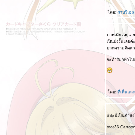
ชอบอ้าง "ในหลวง"
ดย:
กาบริเอ
อบายมุข
จดหมายลูกโซ่
ภาพเดียวอยู่เลย
ทำไมชอบดูถูกคนอื่นกัน
เป็นยังงั้นเลยค
อบอ้าง "เรารักในหลวง" "เราจะสู้เพื่อในหลวง"
บวกความคิดส่วน
สื่อไทย สื่อเทพ
จะทำรัยก็ทำไปเ
กินอย่างประหยัด
อ้อ...นี่ใช่มั้ยสันดานของมึง
จะเลือกเป็นคนอย่างไร
ไม่ใช่คำสอนของในหลวง
ดย:
ที่เห็นแ
หลักความเชื่อ 10 ประการ
คนโกหกไม่ทำความชั่วไม่มีหรอก...จริงเหรอ
ครับ
ปะนี่เป็นกำลั
นวคิดต่างกัน ดี - ไม่ดี งก – ประหยัด
toor36 Cartoon
รวมมิตร ข้อคิด ธรรมะ หนังสือดี