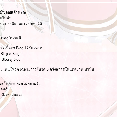
งก็ปล่อยเค้านะคะ
ันไปค่ะ
่านสบายดีนะคะ เราชอบ อิอิ
Blog ในวันนี้
มวดเนื้อหา Blog ได้รับโหวต
Blog ดู Blog
 Blog ดู Blog
ะแนนโหวต เฉพาะการโหวต 5 ครั้งล่าสุดในแต่ละวันเท่านั้น
ิดเม้นท์ค่ะ หยุดไปหลายวัน
มือนกัน
ไปฟังเพลงนะคะ