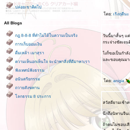
ปล่อยเขาคิดไป
ดย:
เริงฤดีน
All Blogs
กฎ 8-8-8 ที่ทำไม่ได้ในความเป็นจริง
วันนี้มาสั้นๆ แต
กระจ่างชัดเจนด
การเก็บออมเงิน
ดื่มเหล้า เมาสุรา
ไงก็ขอเป็นกำล
ละขอบคุณมากที
ความเห็นอกเห็นใจ จะนำพาสิ่งที่ดีมาหาเรา
ฟังเทศน์ฟังธรรม
อนันตริยกรรม
ดย:
anigia
ถวายสังฆทาน
ลกธรรม 8 ประการ
สวัสดียามเช้าค
คติธรรมประจำใจของ พระพรหมเวที เจ้าคณะ
ภาค ๑๕ วัดพระปฐมเจดีย์
นึกถึงนิทานจี
พิจารณาตนเอง II
ถ้าคนไม่ชอบเสี
อย่าแบกโลกไว้คนเดียว