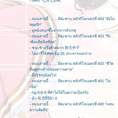
-
เพลง "七月七日晴"
-
ถนนสายนี้ ... ... มีตะพาบ หลักกิโลเมตรที่ 404 "ยังไม่
หยุดอีก"
-
ดูหนังสนุกขึ้นจากการสังเกตุ
-
ถนนสายนี้ ... ... มีตะพาบ หลักกิโลเมตรที่ 403 "ถึง
เพื่อนที่สนิทที่สุด"
-
ชนะฟ้าครึ่งตัวหมาก 胜天半子
-
ไดอารี่ได้ศัพท์ Ep.25 ประหารแยกร่าง
-
ถนนสายนี้ ... ... มีตะพาบ หลักกิโลเมตรที่ 402 "ชีวิต
คือคู่ตรงข้ามของความตาย"
-
มึงรู้จักกูน้อยไป!
-
ถนนสายนี้ ... ... มีตะพาบ หลักกิโลเมตรที่ 401 "ไม่
เข็ด"
-
กฎ 8-8-8 ที่ทำไม่ได้ในความเป็นจริง
-
ม้า 马 ปีนี้ปีม้า II
-
ถนนสายนี้ ... ... มีตะพาบ หลักกิโลเมตรที่ 400 "แทน
ความคิดถึง"