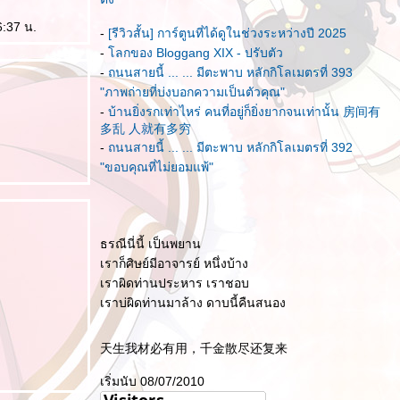
6:37 น.
-
[รีวิวสั้น] การ์ตูนที่ได้ดูในช่วงระหว่างปี 2025
-
ลกของ Bloggang XIX - ปรับตัว
-
ถนนสายนี้ ... ... มีตะพาบ หลักกิโลเมตรที่ 393
"ภาพถ่ายที่บ่งบอกความเป็นตัวคุณ"
-
บ้านยิ่งรกเท่าไหร่ คนที่อยู่ก็ยิ่งยากจนเท่านั้น 房间有
多乱 人就有多穷
-
ถนนสายนี้ ... ... มีตะพาบ หลักกิโลเมตรที่ 392
"ขอบคุณที่ไม่ยอมแพ้"
ธรณีนี่นี้ เป็นพยาน
เราก็ศิษย์มีอาจารย์ หนึ่งบ้าง
เราผิดท่านประหาร เราชอบ
เราบ่ผิดท่านมาล้าง ดาบนี้คืนสนอง
天生我材必有用，千金散尽还复来
เริ่มนับ 08/07/2010