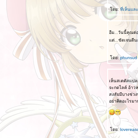
4 อย่างที่ผ่านไปแล้ว ไม่สามารถเอากลับมาได้
ดย:
ที่เห็นแ
พระราชดำรัสที่ชื่นชอบ
อืม...วันนี้คุณ
ต่...ชัดเจนดี
ดย:
phunsu
เห็นสเตตัสแปลก
จะกดไลค์ อ้าว
สงสัยมีบางช่วง
อย่าคิดอะไรมา
ดย:
loverea