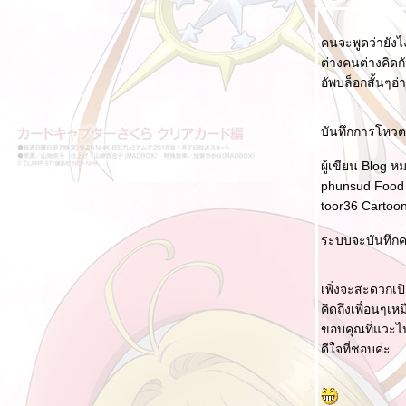
คนจะพูดว่ายังไ
ต่างคนต่างคิดก
อัพบล็อกสั้นๆอ
บันทึกการโหวต 
ผู้เขียน Blog ห
phunsud Food 
toor36 Cartoon
ระบบจะบันทึกค
เพิ่งจะสะดวกเป
คิดถึงเพื่อนๆเห
ขอบคุณที่แวะ
ดีใจที่ชอบค่ะ