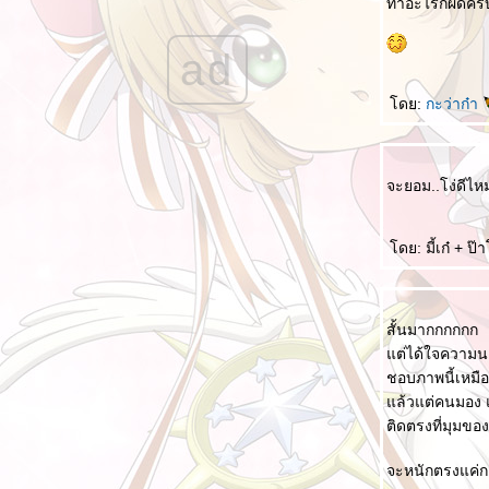
ทำอะไรก็ผิดครั
เราทำถูกต้อง แต่ผิด
ad
กฎ 2 นาที
ไม่รักษาคำพูดก็เหมือนฆ่าตัวตา
ดย:
กะว่าก๋า
ปล่อยเขาคิดไป
การใช้เหตุผลในการตอบโต้
จะยอม..โง่ดีไหม
สองอารมณ์กับ "ผมเป็นคนไทย"
ดูถูกเหยียดหยามปมด้อยคนอื่น
ดย: มี้เก๋ + ป๊า
เรียนรู้จากน้ำท่วม
ศีล 5
พิจารณาตนเอง
สั้นมากกกกกก
ต่ได้ใจความน
บบนี้หรือที่บอกว่ารักในหลวง
ชอบภาพนี้เหมื
ดับเรื่องร้อนการเมืองด้วยธรรมะง่ายๆ
ล้วแต่คนมอง แ
พูดคำว่า "ขอโทษ" มันจะตายเหรอวะ
ติดตรงที่มุมข
สรุปว่า "กูผิด" เองที่ให้มึงยืมของ
จะหนักตรงแค่การ
กินเหล้า ดื่มสุรา