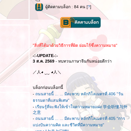
ผู้ติดตามบล็อก : 84 คน [
?
]
"สิ่งที่ได้มาด้วยวิธีการที่ผิด ย่อมไร้ซึ่งความหมาย"
-:-UPDATE-:-
3 ส.ค. 2569
- ทบทวนภาษาจีนกันหน่อยดีกว่า
／人◕ ‿‿ ◕人＼
บล็อกก่อนบล็อกนี้
-
ถนนสายนี้ ... ... มีตะพาบ หลักกิโลเมตรที่ 406 "วัน
ธรรมดาที่แสนพิเศษ"
-
เรียนรู้ที่จะฟังให้เข้าใจความหมายแฝง 学会听懂与外
之意
-
ถนนสายนี้ ... ... มีตะพาบ หลักกิโลเมตรที่ 405 "การ
บ่งปันความคิด และชีวิตที่มีความหมาย"