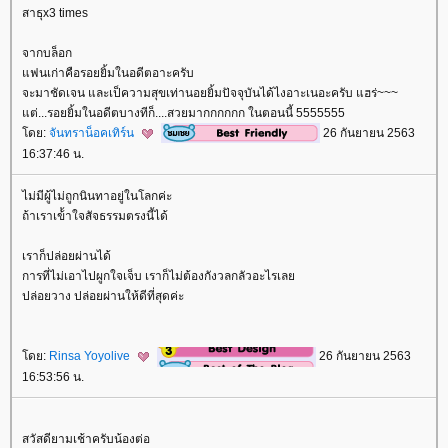
สาธุx3 times
จากบล็อก
ฟนเก่าคือรอยยิ้มในอดีตอาะครับ
จะมาชัดเจน และเป็ความสุขเท่านอยยิ้มปัจจุบันได้ไงอาะเนอะครับ แฮร่~~~
ต่...รอยยิ้มในอดีตบางทีก็....สวยมากกกกกก ในตอนนี้ 5555555
ดย:
จันทราน็อคเทิร์น
26 กันยายน 2563
16:37:46 น.
ไม่มีผู้ไม่ถูกนินทาอยู่ในโลกค่ะ
ถ้าเราเข้้าใจสัจธรรมตรงนี้ได้
เราก็ปล่อยผ่านได้
การที่ไม่เอาไปผูกใจเจ็บ เราก็ไม่ต้องกังวลกลัวอะไรเล
ปล่อยวาง ปล่อยผ่านให้ดีที่สุดค่ะ
ดย:
Rinsa Yoyolive
26 กันยายน 2563
16:53:56 น.
สวัสดียามเช้าครับน้องต่อ