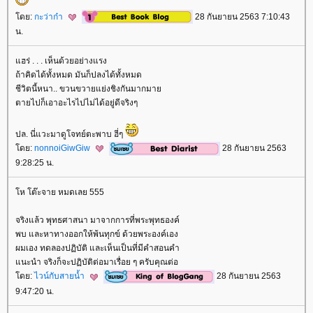
ดย:
กะว่าก๋า
28 กันยายน 2563 7:10:43
น.
ฮร่ . . . เห็นด้วยอย่างแรง
ถ้าคิดได้ทั้งหมด มันก็ปลงได้ทั้งหมด
ชีวิตนี้หนา.. ขวนขวายแย่งชิงกันมากมา
ตายไปก็เอาอะไรไปไม่ได้อยู่ดีจริงๆ
ปล. นี่แวะมาดูโจทย์ตะพาบ ฮี่ๆ
ดย:
nonnoiGiwGiw
28 กันยายน 2563
9:28:25 น.
ห โต๊ะจาย หมดเลย 555
จริงแล้ว พุทธศาสนา มาจากการที่พระพุทธองค์
พบ และหาทางออกให้พ้นทุกข์ ด้วยพระองค์เอง
ผมเอง ทดลองปฏิบัติ และเห็นเป็นที่มีคำสอนคำ
นะนำ จริงก็จะปฏิบัติต่อมาเรื่อย ๆ ครับคุณต่อ
ดย:
ไวน์กับสายน้ำ
28 กันยายน 2563
9:47:20 น.