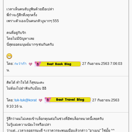
เวลาเห็นคนจับงูพิษด้วยมือเปล่า
พี่ก๋าจะรู้สึกทึ่งทุกครั้ง
เพราะตัวเองเป็นคนกลัวงูมากๆ 555
คนที่อยู่กับรัก
ดยไม่มีปัญหาเล
นี่สุดยอดมนุษย์มากๆเช่นกันครับ
ดย:
กะว่าก๋า
27 กันยายน 2563 7:06:03
น.
คิดได้ ทำใจได้ ก็สุขนะคะ
ไม่ต้องไปฝ่าฟันกับม๊อบ อิอิ
ดย:
tuk-tuk@korat
27 กันยายน 2563
9:10:16 น.
รู้สึกว่าผมไม่เคยเข้าบล็อกคุณต่อในช่วงที่อัพบล็อกหมวดนี้เลยครับ
ไม่รู้แฝงความนัยะไรหรือเปล่า
ว่าแต่...เวลาเจอธรรมะดี ๆ เราควรจะพนมมือแล้วกล่าว "อาเมน" ใช่มั้ย ^^