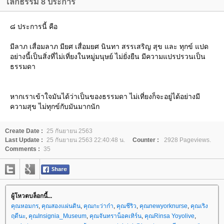
ลกธรรม 8 ประการ
๘ ประการนี้ คือ
มีลาภ เสื่อมลาภ มียศ เสื่อมยศ นินทา สรรเสริญ สุข และ ทุกข์ แปด
อย่างนี้เป็นสิ่งที่ไม่เที่ยงในหมู่มนุษย์ ไม่ยั่งยืน มีความแปรปรวนเป็น
ธรรมดา
หากเราเข้าใจมันได้ว่าเป็นของธรรมดา ไม่เที่ยงก็จะอยู่ได้อย่างมี
ความสุข ไม่ทุกข์กับมันมากนัก
Create Date :
25 กันยายน 2563
Last Update :
25 กันยายน 2563 22:40:48 น.
Counter :
2928 Pageviews.
Comments :
35
ผู้โหวตบล็อกนี้...
คุณหอมกร
,
คุณสองแผ่นดิน
,
คุณกะว่าก๋า
,
คุณชีริว
,
คุณnewyorknurse
,
คุณเริง
ฤดีนะ
,
คุณInsignia_Museum
,
คุณจันทราน็อคเทิร์น
,
คุณRinsa Yoyolive
,