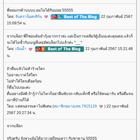
พี่หอมกรค้าบบบบ ผมไม่ได้กินบ่อย 55555
ดย:
จันทราน็อคเทิร์น
22 กุมภาพันธ์ 2567
15:09:54 น.
จากบล็อก พี่ก็ชอบต้มยำกุ้งมากกว่าค่ะ แต่เป็นการเคลียร์ตู้เย็นน่ะค่ะคุณต่อ แล้วก็
จะได้ไม่ซ้ำกับเมนูที่เคยอัพบล็อกไปแล้วค่ะ ^__^
ดย:
เนินน้ำ
22 กุมภาพันธ์ 2567 15:21:48
น.
ถ้าดื่มแล้วไม่ทำร้ายใคร
ไม่อาละวาดใส่ใคร
ไม่ทำให้ใครเดือดร้อน
ก็ดื่มไปเถอะค่ะ
ดื่มอย่างมีสติ ถ้ารู้ว่าไม่ไหวก็อย่าฝืนขับรถ กลับแท็กซี่ หรือให้คนมารับ หรือดื่มจน
เมาที่บ้านก็ได้
ดย: แค่คนธรรมดาไม่พิเศษ (
สมาชิกหมายเลข 7915129
) 22 กุมภาพันธ์
2567 20:27:34 น.
จากบล๊อก
จริงครับ จังหวะมันได้มาก เหมือนเทวา กับซาตาน 55555