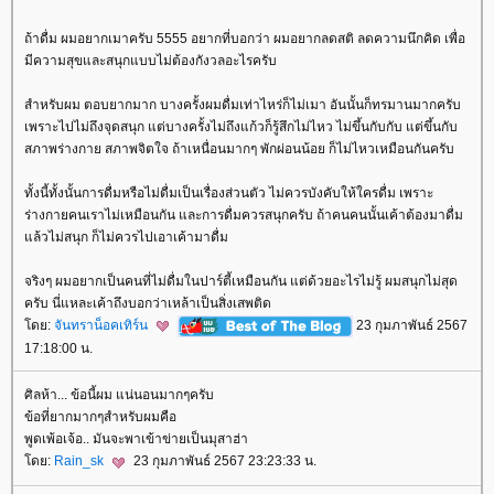
ถ้าดื่ม ผมอยากเมาครับ 5555 อยากที่บอกว่า ผมอยากลดสติ ลดความนึกคิด เพื่อ
มีความสุขและสนุกแบบไม่ต้องกังวลอะไรครับ
สำหรับผม ตอบยากมาก บางครั้งผมดื่มเท่าไหร่ก็ไม่เมา อันนั้นก็ทรมานมากครับ
เพราะไปไม่ถึงจุดสนุก แต่บางครั้งไม่ถึงแก้วก็รู้สึกไม่ไหว ไม่ขึ้นกับกับ แต่ขึ้นกับ
สภาพร่างกาย สภาพจิตใจ ถ้าเหนื่อนมากๆ พักผ่อนน้อย ก็ไม่ไหวเหมือนกันครับ
ทั้งนี้ทั้งนั้นการดื่มหรือไม่ดื่มเป็นเรื่องส่วนตัว ไม่ควรบังคับให้ใครดื่ม เพราะ
ร่างกายคนเราไม่เหมือนกัน และการดื่มควรสนุกครับ ถ้าคนคนนั้นเค้าต้องมาดื่ม
ล้วไม่สนุก ก็ไม่ควรไปเอาเค้ามาดื่ม
จริงๆ ผมอยากเป็นคนที่ไม่ดื่มในปาร์ตี้เหมือนกัน แต่ด้วยอะไรไม่รู้ ผมสนุกไม่สุด
ครับ นี่แหละเค้าถึงบอกว่าเหล้าเป็นสิ่งเสพติด
ดย:
จันทราน็อคเทิร์น
23 กุมภาพันธ์ 2567
17:18:00 น.
ศิลห้า... ข้อนี้ผม แน่นอนมากๆครับ
ข้อที่ยากมากๆสำหรับผมคือ
พูดเพ้อเจ้อ.. มันจะพาเข้าข่ายเป็นมุสาฮ่า
ดย:
Rain_sk
23 กุมภาพันธ์ 2567 23:23:33 น.