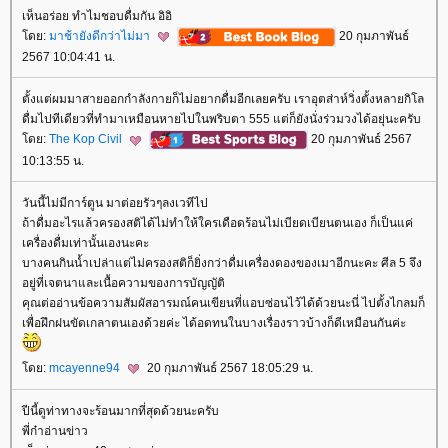
เห็นอร่อย ทำไมชอบดื่มกัน อิอิ
ดย:
มาช้ายังดีกว่าไม่มา
20 กุมภาพันธ์
2567 10:04:41 น.
ตั้งแต่ผมมาสายออกกำลังกายก็ไม่อยากดื่มอีกเลยครับ เราอุตส่าห์วิ่งตั้งหลายกิโล
ดื่มไปทีเดียวที่ทำมาเหมือนหายไปในพริบตา 555 แต่ก็ยังนั่งร่วมวงได้อยุ่นะครับ
ดย:
The Kop Civil
20 กุมภาพันธ์ 2567
10:13:55 น.
วันนี้ไม่มีการ์ตูน มาต่อยรัวๆลงเวทีไป
ถ้าดื่มอะไรแล้วครองสติได้ไม่ทำให้ใครเดือดร้อนไม่เบียดเบียนตนเอง ก็เป็นแค่
เครื่องดื่มเท่านั้นเองนะคะ
บางคนกินน้ำเปล่าแต่ไม่ครองสติก็ยิ่งกว่าดื่มเครื่องดองของเมาอีกนะคะ ศีล 5 จึง
อยู่ที่เจตนาและเนื้อความของการบัญญัติ
คุณต่ออ่านข้อความสัมผัสอารมณ์คนเขียนที่แอบซ่อนไว้ได้ด้วยนะนี่ ไปตั้งไกลมก็
เพื่อฝึกฝนขัดเกลาตนเองด้วยค่ะ ได้อดทนในบางเรื่องราวบ้างก็ดีเหมือนกันค่ะ
ดย:
mcayenne94
20 กุมภาพันธ์ 2567 18:05:29 น.
ปีนี้ดูท่าทางจะร้อนมากที่สุดด้วยนะครับ
พี่ก๋าอ่านข่าว