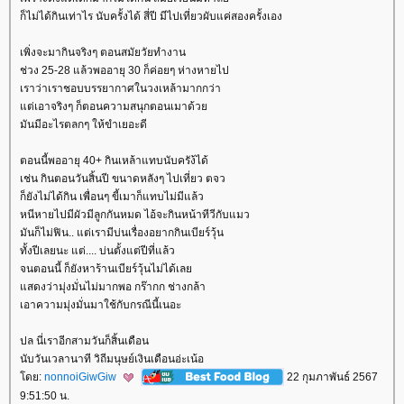
ก็ไม่ได้กินเท่าไร นับครั้งได้ สี่ปี มีไปเที่ยวผับแค่สองครั้งเอง
เพิ่งจะมากินจริงๆ ตอนสมัยวัยทำงาน
ช่วง 25-28 แล้วพออายุ 30 ก็ค่อยๆ ห่างหายไป
เราว่าเราชอบบรรยากาศในวงเหล้ามากกว่า
ต่เอาจริงๆ ก็ตอนความสนุกตอนเมาด้ว
มันมีอะไรตลกๆ ให้ขำเยอะดี
ตอนนี้พออายุ 40+ กินเหล้าแทบนับครัง้ได้
เช่น กินตอนวันสิ้นปี ขนาดหลังๆ ไปเที่ยว ตจว
ก็ยังไม่ได้กิน เพื่อนๆ ขี้เมาก็แทบไม่มีแล้ว
หนีหายไปมีผัวมีลูกกันหมด ไอ้จะกินหน้าทีวีกับแมว
มันก็ไม่ฟิน.. แต่เรามีบ่นเรื่องอยากกินเบียร์วุ้น
ทั้งปีเลยนะ แต่.... บ่นตั้งแต่ปีที่แล้ว
จนตอนนี้ ก็ยังหาร้านเบียร์วุ้นไม่ได้เล
สดงว่ามุ่งมั่นไม่มากพอ กร๊ากก ช่างกล้า
เอาความมุ่งมั่นมาใช้กับกรณีนี้เนอะ
ปล นี่เราอีกสามวันก็สิ้นเดือน
นับวันเวลานาที วิถีมนุษย์เงินเดือนอ่ะเน้อ
ดย:
nonnoiGiwGiw
22 กุมภาพันธ์ 2567
9:51:50 น.