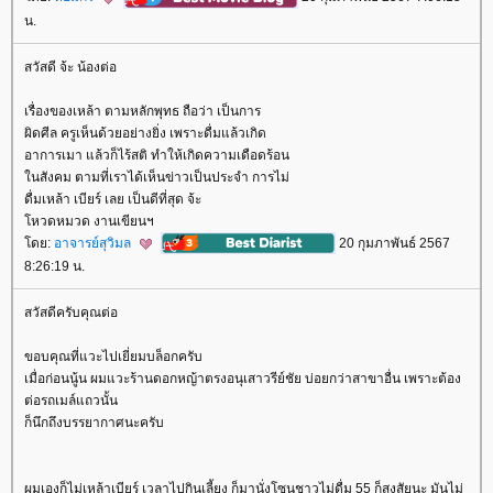
น.
สวัสดี จ้ะ น้องต่อ
เรื่องของเหล้า ตามหลักพุทธ ถือว่า เป็นการ
ผิดศีล ครูเห็นด้วยอย่างยิ่ง เพราะดื่มแล้วเกิด
อาการเมา แล้วก็ไร้สติ ทำให้เกิดความเดือดร้อน
นสังคม ตามที่เราได้เห็นข่าวเป็นประจำ การไม่
ดื่มเหล้า เบียร์ เลย เป็นดีที่สุด จ้ะ
หวดหมวด งานเขียนฯ
ดย:
อาจารย์สุวิมล
20 กุมภาพันธ์ 2567
8:26:19 น.
สวัสดีครับคุณต่อ
ขอบคุณที่แวะไปเยี่ยมบล็อกครับ
เมื่อก่อนนู้น ผมแวะร้านดอกหญ้าตรงอนุเสาวรีย์ชัย บ่อยกว่าสาขาอื่น เพราะต้อง
ต่อรถเมล์แถวนั้น
ก็นึกถึงบรรยากาศนะครับ
ผมเองก็ไม่เหล้าเบียร์ เวลาไปกินเลี้ยง ก็มานั่งโซนชาวไม่ดื่ม 55 ก็สงสัยนะ มันไม่