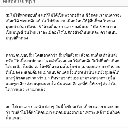
ดื่มเหล้า เมาสุรา
ผมไม่ใช้พวกชอบดื่ม แต่ก็ไม่ได้เป็นพวกต่อต้าน ชีวิตคนเรามันควรจะ
เลือกได้ ขอแค่ดื่มแล้วไม่ไปทำความเดือดร้อนให้ผู้อื่นก็พอ ในทาง
พุทธศาสนา ศีลข้อ 5 "ห้ามดื่มสุรา และของมึนเมา" ศีล 5 = ความ
เป็นมนุษย์ วันไหนเราละเมิดอะไรไปสักอย่างก็นั่นแหละ ความเป็น
มนุษย์ก็ลดลง
หลายคนชอบดื่ม โดยเอาคำว่า ดื่มเพื่อสังคม สังคมคนดื่มเท่านั้นล่ะ
ครับ "วันนี้เมาเปล่าล่ะ" ผมคำนี้เจอบ่อย ให้เลือกดื่มกับไม่ดื่มถ้าเลือก
ได้ผมเลือกไม่ดื่ม ต่อให้ฟรีก็ตาม ผมไม่ใช่พวกคอทองแดง บางยี่ห้อผม
ดื่มไม่ลง ผมเคยดื่มจนเมาแบบจัดแค่ครั้งเดียวเท่านั้น แต่ยังคุมสติได้
ละรู้ตัวตลอดเวลาว่าเมา ที่ทราบว่าตัวเองเมามาจากอาการหูอื้อ
ละพูดเสียงดังจนทุกคนตกใจ นั่นแหละคือจุดที่ทำให้เรารู้ตัวว่าไม่
ได้การแล้ว เราเมาแล้ว
อย่าไปเมาเลย ปวดหัวเปล่าๆ วันนี้ก็เขียนเรื่อยเปื่อย แค่อยากจะบอก
ว่า "เหล้าไม่ได้ทำให้คนเมา แต่คนมันอยากเมาเพราะเหล้า" มันก็แค่
นั้นแหละ