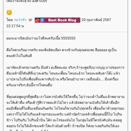
เห็นว่าจะทะลุ 40 องศาแน่ๆ
ดย:
กะว่าก๋า
20 กุมภาพันธ์ 2567
22:17:54 น.
ผมจะมาเปิดเม้นว่าอะไรดีละครับเนี้ย 5555555
คือใจตรงกันมากครับ ผมเพิ่งอัพบล๊อก ตรงข้ามกับคุณต่อเลย ฮือออออ ดูเป็น
คนเฬวไปในทันที
เมาจัดแล้วทรมานครับ มึนหัว ผะอืดผะอม จริงๆ ถ้าจะพูดถึงบาปบุญ บาปของการ
ดื่มเหล้านี่ก็ทันทีที่เมาละครับ ไหนจะเพี้ยน ไหนจะอ้วก ไหนจะหลับคาโต๊ะ แล้ว
บาปลามไปถึงเพื่อนที่จะพากลับบ้าน หรือโดนยำบาทา เหมือนย้ง.... มีแต่เรื่อง
ครับเอาจริงๆ อันนี้จากใจคนดื่ม
ที่คุณต่อพูดถูกที่สุดคือ เราไม่ควรบังคับให้ใครดื่ม ไม่ว่าจะเค้าไม่ดื่มแล้วพยายาม
จะให้เค้าดื่ม หรือเค้ารู้สึกว่าพอแล้วไม่ไหว แล้วยังพยายามบังคับให้เค้าดื่มอีก
ผมมีเพื่อนที่ไม่ดื่มเหมือนกันครับ ไปไหนก็ชวนกันไปทุกครั้ง เพื่อนก็มาด้วยทุกรอบ
ต่เราก็ไม่ได้ไปกินเหล้าทุกรอบนะครับ แค่ถ้านัดร้านเหล้าเพื่อนคนนี้ก็ไป ไปกิน
ข้าว ไปกินกับ ไปกินน้ำปั่น โค้ก อะไรของมันไป ในกลุ่มไม่มีใครบังคับมัน คอยดู
คอยระวังไม่ให้เด็กชงเหล้าใส่แก้วมันด้วยซ้ำ ถ้าชงปิด ก็ส่งมาเลยกินกันให้เอง