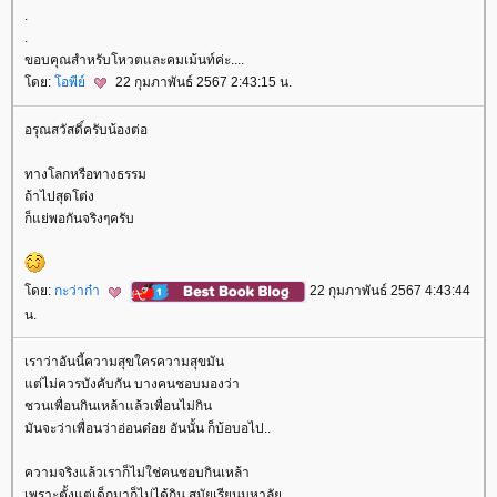
.
.
ขอบคุณสำหรับโหวตและคมเม้นท์ค่ะ....
ดย:
อพีย์
22 กุมภาพันธ์ 2567 2:43:15 น.
อรุณสวัสดิ์ครับน้องต่อ
ทางโลกหรือทางธรรม
ถ้าไปสุดโต่ง
ก็แย่พอกันจริงๆครับ
ดย:
กะว่าก๋า
22 กุมภาพันธ์ 2567 4:43:44
น.
เราว่าอันนี้ความสุขใครความสุขมัน
ต่ไม่ควรบังคับกัน บางคนชอบมองว่า
ชวนเพื่อนกินเหล้าแล้วเพื่อนไม่กิน
มันจะว่าเพื่อนว่าอ่อนด๋อย อันนั้น ก็บ้อบอไป..
ความจริงแล้วเราก็ไม่ใช่คนชอบกินเหล้า
เพราะตั้งแต่เด็กมาก็ไม่ได้กิน สมัยเรียนมหาลั