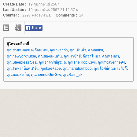
Create Date :
19 กุมภาพันธ์ 2567
Last Update :
19 กุมภาพันธ์ 2567 21:12:57 น.
Counter :
2297 Pageviews.
Comments :
24
ผู้โหวตบล็อกนี้...
คุณสายหมอกและก้อนเมฆ
,
คุณกะว่าก๋า
,
คุณเนินน้ำ
,
คุณhaiku
,
คุณnewyorknurse
,
คุณสองแผ่นดิน
,
คุณมาช้ายังดีกว่าไม่มา
,
คุณหอมกร
,
คุณSleepless Sea
,
คุณอาจารย์สุวิมล
,
คุณThe Kop Civil
,
คุณmcayenne94
,
คุณจันทราน็อคเทิร์น
,
คุณkae+aoe
,
คุณmariabamboo
,
คุณโอพีย์คุณนายกุ๊งกิ๊ง
,
คุณดอยสะเก็ด
,
คุณnonnoiGiwGiw
,
คุณRain_sk