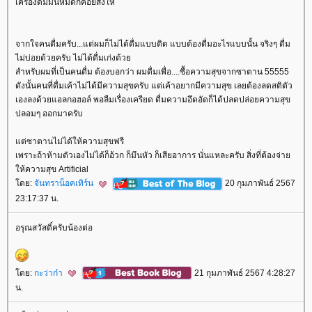
เครื่องดื่มมันหมดก็คอยสั่งให้
จากใจคนดื่มครับ...แต่ผมก็ไม่ได้ดื่มแบบติด แบบต้องดื่มอะไรแบบนั้น จริงๆ ดื่ม
ไม่บ่อยด้วยครับ ไม่ได้ดื่มเก่งด้ว
สำหรับผมที่เป็นคนดื่ม ต้องบอกว่า ผมดื่มเพื่อ....ซื้อความสุขจากซาตาน 55555
ดังนั้นคนที่ดื่มเค้าไม่ได้มีความสุขครับ แต่เค้าอยากมีความสุข เลยต้องลดสติตัว
เองลงด้วยแอลกอฮอล์ พอลืมเรื่องเครียด ดื่มความอึดอัดก็ได้ปลดปล่อยความสุข
ปลอมๆ ออกมาครับ
ต่ซาตานไม่ได้ให้ความสุขฟรี
เพราะถ้าห้ามตัวเองไม่ได้ก็อ้วก ก็มึนหัว ก็เสียอาการ นั่นแหละครับ สิ่งที่ต้องจ่า
ห้ความสุข Artificial
ดย:
จันทราน็อคเทิร์น
20 กุมภาพันธ์ 2567
23:17:37 น.
อรุณสวัสดิ์ครับน้องต่อ
ดย:
กะว่าก๋า
21 กุมภาพันธ์ 2567 4:28:27
น.