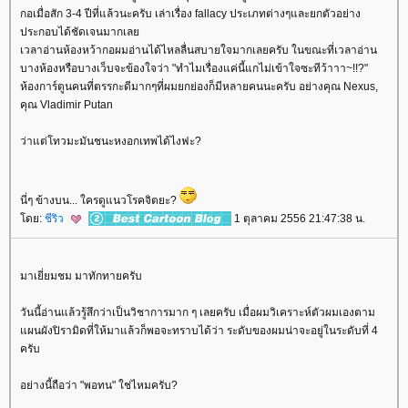
กอเมื่อสัก 3-4 ปีที่แล้วนะครับ เล่าเรื่อง fallacy ประเภทต่างๆและยกตัวอย่าง
ประกอบได้ชัดเจนมากเล
เวลาอ่านห้องหว้ากอผมอ่านได้ไหลลื่นสบายใจมากเลยครับ ในขณะที่เวลาอ่าน
บางห้องหรือบางเว็บจะข้องใจว่า "ทำไมเรื่องแค่นี้แกไม่เข้าใจซะทีว้าาา~!!?"
ห้องการ์ตูนคนที่ตรรกะดีมากๆที่ผมยกย่องก็มีหลายคนนะครับ อย่างคุณ Nexus,
คุณ Vladimir Putan
ว่าแต่โทวมะมันชนะหงอกเทพได้ไงฟะ?
นี่ๆ ข้างบน... ใครดูแนวโรคจิตยะ?
ดย:
ชีริว
1 ตุลาคม 2556 21:47:38 น.
มาเยี่ยมชม มาทักทายครับ
วันนี้อ่านแล้วรู้สึกว่าเป็นวิชาการมาก ๆ เลยครับ เมื่อผมวิเคราะห์ตัวผมเองตาม
ผนผังปิรามิดที่ให้มาแล้วก็พอจะทราบได้ว่า ระดับของผมน่าจะอยู่ในระดับที่ 4
ครับ
อย่างนี้ถือว่า "พอทน" ใช่ไหมครับ?