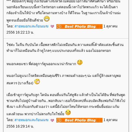
*** สมัยเด็กๆ พี่อยู่โรงเรียนต่างจังหวัดไม่ค่อยมีโอกาสมาทัศนศึกษา หรือเรียน
นอกห้องเรียนแบบนี้เท่าไหร่หรอก แต่ตอนนี้เวลาไปวัดพระแก้ว จะได้เป็นตา
กล้องจำเป็นให้บ้าง หรือโดนถามทางบ้าง ก็ดีใจนะ ในฐานะเราเป็นเจ้าบ้านน่ะ
พูดจนเมื่อยมือก็ยินดีช่ว
ดย:
สายหมอกและก้อนเมฆ
1 ตุลาคม
2556 16:22:13 น.
ช่ค่ะ โมจีน กับบันได เนื้อพลาสติกไม่เหมือนกัน ความคมที่เ้ค้าตัดแต่ละชิ้นส่วน
ทำมาก็ไม่เหมือนกัน ถ้าดูไกลๆ แบบประกอบเสร็จแล้ว มองไม่ออกหรอก
หมอกเคยแซว พี่ต่อดูการ์ตูนออกแนวน่ารักมาก
หมอกไม่ดูแนวโรคจิตเหมือนคุณชีริว ภาพถมดำเยอะๆ น่ะ แต่ก็บู๊ล้างผลาญพอ
สมควร (บางเรื่อง)
เมื่อเช้าดูการ์ตูนกับลูก โคนัน ตอนที่แม่รันใส่หูฟัง แล้วทำเป็นไม่ได้ยิน ที่พ่อรันพูด
ชวนกลับไปอยู่บ้านด้วยกัน...พอกลับมา เธอก็เปิดเทปที่แอบอัดเสียงพ่อรันไว้ฟังไป
ฟังมา แล้วก็บอกกับตัวเองว่า แค่นี้ยังไม่ยกโทษให้หรอก กระหยิ่มยิ้มย่อง แก้ม
ดงด้วยนะ พวกปากไม่ตรงกับใจใช่มั้
ดย:
สายหมอกและก้อนเมฆ
1 ตุลาคม
2556 16:29:14 น.