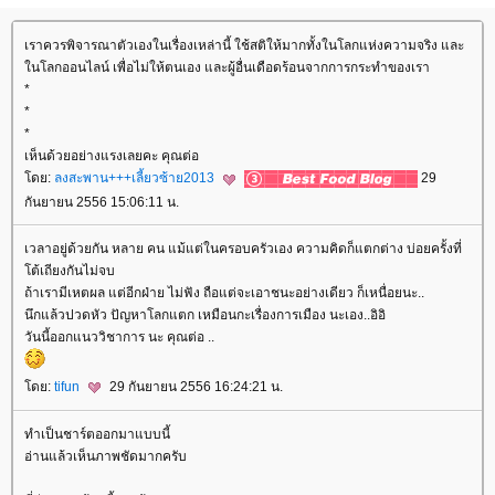
เราควรพิจารณาตัวเองในเรื่องเหล่านี้ ใช้สติให้มากทั้งในโลกแห่งความจริง และ
นโลกออนไลน์ เพื่อไม่ให้ตนเอง และผู้อื่นเดือดร้อนจากการกระทำของเรา
*
*
*
เห็นด้วยอย่างแรงเลยคะ คุณต่อ
ดย:
ลงสะพาน+++เลี้ยวซ้าย2013
29
กันยายน 2556 15:06:11 น.
เวลาอยู่ด้วยกัน หลาย คน แม้แต่ในครอบครัวเอง ความคิดก็แตกต่าง บ่อยครั้งที่
ต้เถียงกันไม่จบ
ถ้าเรามีเหตผล แต่อีกฝ่าย ไม่ฟัง ถือแต่จะเอาชนะอย่างเดียว ก็เหนื่อยนะ..
นึกแล้วปวดหัว ปัญหาโลกแตก เหมือนกะเรื่องการเมือง นะเอง..อิอิ
วันนี้ออกแนววิชาการ นะ คุณต่อ ..
ดย:
tifun
29 กันยายน 2556 16:24:21 น.
ทำเป็นชาร์ตออกมาแบบนี้
อ่านแล้วเห็นภาพชัดมากครับ