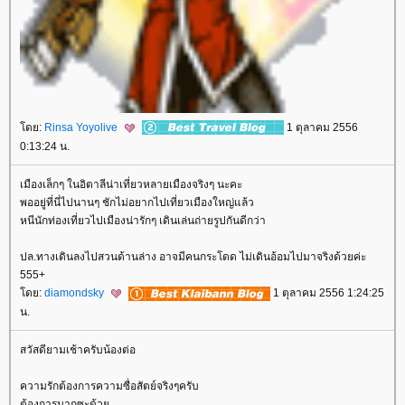
ดย:
Rinsa Yoyolive
1 ตุลาคม 2556
0:13:24 น.
เมืองเล็กๆ ในอิตาลีน่าเที่ยวหลายเมืองจริงๆ นะคะ
พออยู่ที่นี่ไปนานๆ ชักไม่อยากไปเที่ยวเมืองใหญ่แล้ว
หนีนักท่องเที่ยวไปเมืองน่ารักๆ เดินเล่นถ่ายรูปกันดีกว่า
ปล.ทางเดินลงไปสวนด้านล่าง อาจมีคนกระโดด ไม่เดินอ้อมไปมาจริงด้วยค่ะ
555+
ดย:
diamondsky
1 ตุลาคม 2556 1:24:25
น.
สวัสดียามเช้าครับน้องต่อ
ความรักต้องการความซื่อสัตย์จริงๆครับ
ต้องการมากซะด้ว