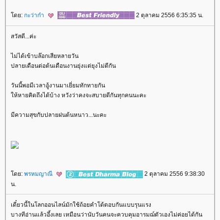
ดย:
กะว่าก๋า
2 ตุลาคม 2556 6:35:35 น.
สวัสดี...ค่ะ
ไม่ได้เข้าบล๊อกเสียหลายวัน
ปลายเดือนต่อต้นเดือนงานยุ่งแต่ยุงไม่ตีกัน
วันนี้พอมีเวลาอู้งานมาเยี่ยมทักทายกัน
ห้หายคิดถึงได้บ้าง หวังว่าคงจะสบายดีกันทุกคนนะคะ
มีความสุขกับปลายฝนต้นหนาว...นะคะ
ดย:
พรหมญาณี
2 ตุลาคม 2556 9:38:30
น.
เดี๋ยวนี้ในโลกออนไลน์มักใช้ถ้อยคำโต้ตอบกันแบบรุนแรง
บางทีอ่านแล้วอึ้งเลย เหมือนว่านับวันคนจะควบคุมอารมฌ์ตัวเองไม่ค่อยได้กัน