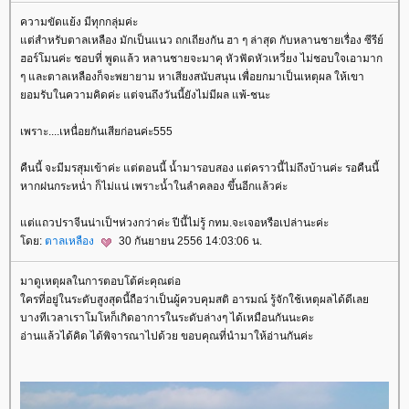
ความขัดแย้ง มีทุกกลุ่มค่ะ
ต่สำหรับตาลเหลือง มักเป็นแนว ถกเถียงกัน ฮา ๆ ล่าสุด กับหลานชายเรื่อง ซีรีย์
ฮอร์โมนค่ะ ชอบที่ พูดแล้ว หลานชายจะมาคุ หัวฟัดหัวเหวี่ยง ไม่ชอบใจเอามาก
ๆ และตาลเหลืองก็จะพยายาม หาเสียงสนับสนุน เพื่อยกมาเป็นเหตุผล ให้เขา
อมรับในความคิดค่ะ แต่จนถึงวันนี้ยังไม่มีผล แพ้-ชนะ
เพราะ....เหนื่อยกันเสียก่อนค่ะ555
คืนนี้ จะมีมรสุมเข้าค่ะ แต่ตอนนี้ น้ำมารอบสอง แต่คราวนี้ไม่ถึงบ้านค่ะ รอคืนนี้
หากฝนกระหน่ำ ก็ไม่แน่ เพราะน้ำในลำคลอง ขึ้นอีกแล้วค่ะ
ต่แถวปราจีนน่าเป็ฯห่วงกว่าค่ะ ปีนี้ไม่รู้ กทม.จะเจอหรือเปล่านะค่ะ
ดย:
ตาลเหลือง
30 กันยายน 2556 14:03:06 น.
มาดูเหตุผลในการตอบโต้ค่ะคุณต่อ
ครที่อยู่ในระดับสูงสุดนี้ถือว่าเป็นผู้ควบคุมสติ อารมณ์ รู้จักใช้เหตุผลได้ดีเล
บางทีเวลาเราโมโหก็เกิดอาการในระดับล่างๆ ได้เหมือนกันนะคะ
อ่านแล้วได้คิด ได้พิจารณาไปด้วย ขอบคุณที่นำมาให้อ่านกันค่ะ