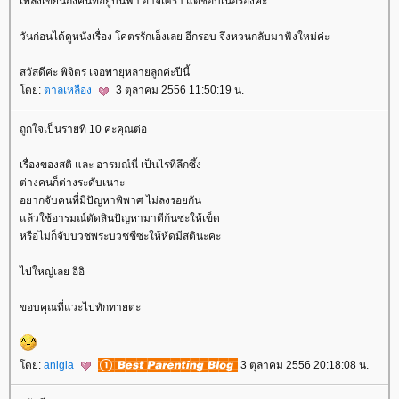
เพลงเขียนถึงคนที่อยู่บนฟ้า อาจเศร้า แต่ชอบเนื้อร้องค่ะ
วันก่อนได้ดูหนังเรื่อง โคตรรักเอ็งเลย อีกรอบ จึงหวนกลับมาฟังใหม่ค่ะ
สวัสดีค่ะ พิจิตร เจอพายุหลายลูกค่ะปีนี้
ดย:
ตาลเหลือง
3 ตุลาคม 2556 11:50:19 น.
ถูกใจเป็นรายที่ 10 ค่ะคุณต่อ
เรื่องของสติ และ อารมณ์นี่ เป็นไรที่ลึกซึ้ง
ต่างคนก็ต่างระดับเนาะ
อยากจับคนที่มีปัญหาพิพาศ ไม่ลงรอยกัน
ล้วใช้อารมณ์ตัดสินปัญหามาตีก้นซะให้เข็ด
หรือไม่ก็จับบวชพระบวชชีซะให้หัดมีสตินะคะ
ไปใหญ่เลย อิอิ
ขอบคุณที่แวะไปทักทายต่ะ
ดย:
anigia
3 ตุลาคม 2556 20:18:08 น.