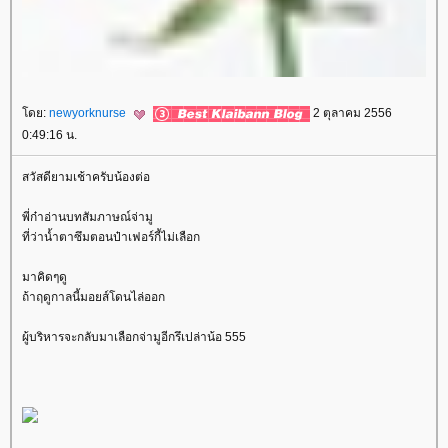
ดย:
newyorknurse
2 ตุลาคม 2556
0:49:16 น.
สวัสดียามเช้าครับน้องต่อ
พี่ก๋าอ่านบทสัมภาษณ์จ่ามู
ที่ว่าน้ำตาซึมตอนป๋าเฟอร์กี้ไม่เลือก
มาคิดๆดู
ถ้าฤดูกาลนี้มอยส์โดนไล่ออก
ผู้บริหารจะกลับมาเลือกจ่ามูอีกรึเปล่าน้อ 555