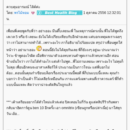
ควบคุมอารมณ์ ไล้ค์ค่ะ
ดย:
พรไม้หอม
1 ตุลาคม 2556 12:32:01
น.
เพื่อนพี่เคยพูดกับพี่ว่า อย่าเยอะ มึนตึ๊บเลยนะพี่ ในเหตุการณ์ตรงนั้น พี่ไม่ได้พูดถึง
เลเวล 5 หรือ 6 เลยนะ ยังไม่ได้เปรียบเทียบกับอีกฝ่ายเลย แค่บอกเหตุผลเราเฉยๆ
ว่า เราไม่สามารถทำได้...เพราะอะไร เราก็อธิบายไปร้อยแปด สรุปว่าเพื่อนพูดใส่
หน้าว่า อย่ามาเยอะ
ตอนนี้ยังไม่ได้คุยกันเลย พี่ก็ยังงงๆ อยู่นะ ประมาณว่า
ไรวะ ข้าพูดอะไรผิด เมื่อพิจารณาตัวเองทบทวนคำพูดเราแล้วทบทวนอีก ค่อน
ข้างมั่นใจว่า เราไม่ได้ทำอะไร แต่เค้าไม่พูด...พี่ไม่ถามเลยนะ เพราะอะไร ไม่คุยก็
ไม่คุย เพื่อนอีกคนจะอาสาเคลียร์ให้ ประมาณเป็นกาวใจน่ะ แต่พี่บอกไม่
ต้อง...ตอนนั้นคุณก๋าเขียนบล็อกเรื่องประมาณนี้พอดี พี่ก็บ่นแบบนี้แหละ คุณก๋า
บอกว่า ถ้าเป็นเค้า ก็ไม่เคลียร์เหมือนกัน เราจะแคร์เฉพาะคนที่เราควรแคร์ พี่ก็ทำ
บบนั้นแหละ คิดว่าเราน่าจะตัดสินใจถูกแล้ว
*** เค้าเตรียมอยากได้ตัวใหม่แล้วล่ะต่อ ปิดเทอมไม่กี่วัน ดูแต่คลิปรีวิวกันพลา
กลับมาฮิตการ์ตูน ben 10 อีกครั้ง เอา omnitrix (เขียนถูกหรือเปล่าเนี่ย) มาใส่ทุก
วัน เฮ้อ...