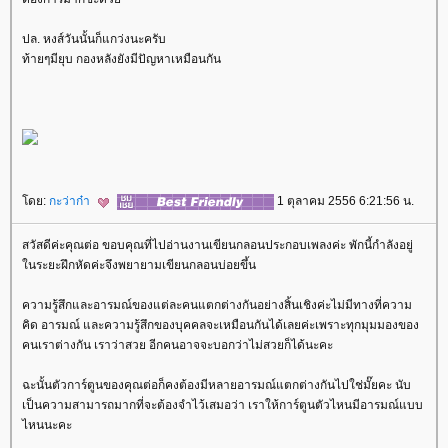
ปล. หงส์วันนั้นก็แกว่งนะครับ
ท้ายๆมียุบ กองหลังยังมีปัญหาเหมือนกัน
ดย:
กะว่าก๋า
1 ตุลาคม 2556 6:21:56 น.
สวัสดีค่ะคุณต่อ ขอบคุณที่ไปอ่านงานเขียนกลอนประกอบเพลงค่ะ พักนี้กำลังอยู่
นระยะฝึกหัดค่ะจึงพยายามเขียนกลอนบ่อยขึ้น
ความรู้สึกและอารมณ์ของแต่ละคนแตกต่างกันอย่างสิ้นเชิงค่ะไม่มีทางที่ความ
คิด อารมณ์ และความรู้สึกของบุคคลจะเหมือนกันได้เลยค่ะเพราะทุกมุมมองของ
คนเราต่างกัน เราว่าสวย อีกคนอาจจะบอกว่าไม่สวยก็ได้นะคะ
ฉะนั้นตัวการ์ตูนของคุณต่อก็คงต้องมีหลายอารมณ์แตกต่างกันไปใช่มั๊ยคะ นับ
เป็นความสามารถมากที่จะต้องจำไว้เสมอว่า เราให้การ์ตูนตัวไหนมีอารมณ์แบบ
ไหนนะคะ