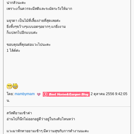
น่ากลัวนะคะ
เพราะงวั้นควรจะมีสติและระมัดระวังให้มาก
มธุรดา เป็นไม้ที่เลี้ยงง่ายที่สุดเลยค่ะ
ิ่งทิ้งๆขว้างๆแบบอดๆอยากๆ แกยิ่งงาม
ก็แปลกไปอีกแบบค่ะ
ขอบคุณที่คุณต่อแวะไปนะคะ
1 ไล้ค์ค่ะ
ดย:
mambymam
2 ตุลาคม 2556 9:42:05
น.
สวัสดียามเช้าค่า
อ่านไปก็นึกไม่ออกอยู่ดีว่าอยู่ในระดับไหนหว่า
วะมาทักทายยามเช้าๆ มีความสุขกับการทำงานนะคะ