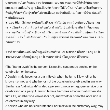
มากๆเลย คนไทยก็พอสมควร จัดกันพอประมาณ งานอย่างนี้ก็ทำให้เกิด peer
pressure เหมือนกัน ลูกๆเห็นเพื่อนจัด ก็อยากให้จัดบ้าง คนไทยเราไม่เห็นความ
สำคัญที่ต้องทำใหญ่ๆ เด็กๆไปงานเพื่อนๆ พอวันเกิดต้วเองก็อยากมีบ้าง พ่อแม่ก็
ทำกันนิดหน่อ
งานจบ High School เหมือนกัน ฝรั่งเขาทำใหญ่มากเหมือนกับจบปริญญาเล
เราคนไทยคิดว่าไม่เห็นจะสำเร็จอะไร ทำซะใหญ่ แต่ฝรั่งเขาคิดว่าเลีัยงฉลอง
เพราะลูกถือว่าเป็นผู้ใหญ๋ไปหาเงินเรียนเอง เข้ามหาวิทยาลัยก็ไปอยู่หอแล้ว เรียก
ว่าออกไปแล้ว ก็ไม่กลับมาบ้านกัน ไปอยู่อพาทเมนต์ มีครอบครัวเลย น้อยคนที่จะ
กลับมาบ้าน
ชาวยิวเขามีประเพณี จัดใหญ่เหมือนกันเรียก Bar Mitzvah เด็กชาย อายุ 13 ปี
,Bat Mitzvah เด็กหญิงอายุ 12 ปี งานชาวยิวจัดใหญ่มากๆ ที่โรงแรม
(The "bar mitzvah" is the person; it's not the synagogue service or the
celebration or the party.
A Jewish male becomes a bar mitzvah when he turns 13, whether he
knows it or not, and whether or not the occasion is celebrated in any way.
Similarly, a "bat mitzvah" is also a person ... not a synagogue service or a
celebration or a party. A Jewish female becomes a bat mitzvah when she
turns 12, whether she knows it or not, and whether or not the occasion is
celebrated in any way.
A person who did not celebrate their bar mitzva in the customary way, may