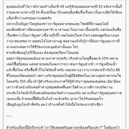
คุณต่อเม้นท์ไว้ยาวมั่ก! ผมทำบล็อกปี 49 แต่รู้จักคุณต่อปลายๆปี 53 หลังจากนั้นก็
ร่วมตะพาบกลางๆปี 54 ตั้งแต่นั้นมาก็เจอคนอื่นเพิ่มขึ้นเรื่อยๆ เป็นแรงฮึดให้เขียน
บล็อกถี่กว่าแต่ก่อนมากเลยครับ
ปลวกเป็นปัญหาใหญ่ของชาวการ์ตูนหลายๆคนเลย โชคดีที่บ้านผมไม่มี
ผมเพิ่งหยิบสาวมืดมนอลวนหารัก มาอ่านเอาไม่นานมานี้เองครับ แต่ก่อนเห็นชื่อ
เรื่องคิดว่าเป็นการ์ตูนสาวขี้อายกุ๊กกิ๊ก เลยไม่สนใจเท่าไหร่ แต่คนพูดถึงนางเอก
ว่าน่าสมเพชมาก เลยสนใจไปหาอ่านดู พออ่านแล้วถึงรู้ว่านี่มันการ์ตูนอนาถาที่
นางเอกแค่อยากใช้ชีวิตแบบมนุษย์เท่านั้นเอง โถๆ
ส่วนจิบลิผมดูไม่กี่เรื่องเอง ต้องคุณทุเรียนฯโน่นเล
อดการ์ตูนของผมยังเอาตามราคาปกครับ จริงๆส่วนใหญ่ซื้อลด 8-10% หลา
เล่มก็ซื้อมือสอง แต่หลายๆเล่มก็แพงกว่าปก เช่นการ์ตูนนำเข้า การ์ตูนที่จมน้ำ
ล้วซื้อใหม่ หรือซื้อซ้ำก็ไม่ได้นับซ้ำครับ เลยเหมาเอาว่าบวกๆลบๆเจ๊ากันไป อิอิ
ที่ไม่ยอมเปิดเผยหน้า เพราะจริงๆคุณต่อเป็นผู้มีอิทธิพลในแวดวงอุตสาหกรรมใช่
ไหมครับ 555 เดี๋ยวถ้ารู้ตัวจริงจะประกาศให้รู้ทั่วกันว่าคุณต่อเล่นด๋อย เอ้ย! มีคน
เล่าว่าหัวหน้าฝรั่งเคยทำท่าปล่อยพลังคลื่นเต่าใส่ด้วย บางทีการแชร์ความ
ประทับใจวัยเด็กก็เป็นสเน่ห์ของคนวัยทำงานนะครับ อยากเห็นการ์ตูนคุณต่อวาด
เองนะเนี่ย ถ้าตอนนี้ฝีมือเป็นไงบ้างแล้วครับ เอามาโชว์กันหน่อยเร็ว
เฮียมูยังจูนไม่เข้าที่ครับ ผมว่าถ้าแกตั้งตัวได้เมื่อไหร่ละน่ากลัวเชียว
-----
สำหรับบล็อกนี้นึกถึงกระทู้ "เราใช้เหตุผลกันอย่างถูกต้องหรือเปล่า?" ในห้องหว้า