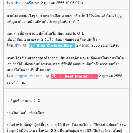
ดย:
ประกายพรึก
2 ตุลาคม 2556 10:05:07 น.
พวกโมเดลสมจริงๆ ราคากระอีกเลือดมากเลยครับ เก็บไว้ในห้องแล้วไม่เจริญหู
เจริญตาด้วย เหมือนมีคนตัวเล็กๆอยู่ในห้อง =A="
ถนนสายนี้มีตะพาบ... ยังไม่ได้เริ่มเขียนเลยครับ OTL
เดี๋ยวมีสัมมนาสายงาน 2 วัน ไว้กลับมาค่อยเขียน /me เผ่นฟิ้ว ~
ดย:
ชีริว
2 ตุลาคม 2556 21:24:19 น.
น่าสนใจครับ เลเวลสูงๆคงต้องอารมเย็น ค่อยๆคิด และคงต้องเอาใจเขามาใส่ใจ
เรา การโต้แย้งกันฉันมิตรน่าจะความรู้สึกที่ดีต่อกัน จนลืมนึกถึงความขุ่นข้อง
หมองใจในควาเห็นที่ไม่ตรงกัน
ดย:
Insignia_Museum
2 ตุลาคม 2556
23:04:44 น.
การ์ตูนข้างบน น่ารักดี
งานวันเกิดเด็กๆที่อเมริกา
งานสำหรับเด็กผู้หญิงที่นี่เวลาอายุ 16 ปี เขาจัดงานเรียกว่า"Sweet sixteen" งาน
หญ่ๆ จัดที่โรงแรม ครั้งหนี่งๆ 2-3 หมื่นเหรียญค่ะ ชาวฟิลิปปินส์จะจัดงานใหญ่