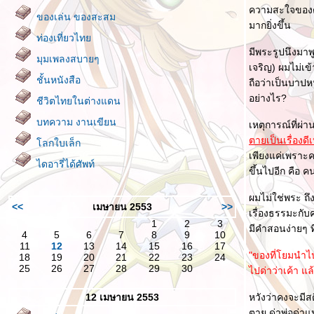
ความสะใจของตน
ของเล่น ของสะสม
มากยิ่งขึ้น
ท่องเที่ยวไท
มีพระรูปนึงมาพู
มุมเพลงสบายๆ
เจริญ) ผมไม่เข
ชั้นหนังสือ
ถือว่าเป็นบาปห
อย่างไร?
ชีวิตไทยในต่างแดน
บทความ งานเขียน
เหตุการณ์ที่ผ่
ตายเป็นเรื่องด
ลกใบเล็ก
เพียงแค่เพราะค
ไดอารี่ได้ศัพท์
ขึ้นไปอีก คือ ค
ผมไม่ใช่พระ ถึ
<<
เมษายน 2553
>>
เรื่องธรรมะกับ
1
2
3
มีคำสอนง่ายๆ 
4
5
6
7
8
9
10
11
12
13
14
15
16
17
"ของที่โยมนำไป
18
19
20
21
22
23
24
25
26
27
28
29
30
ไปด่าว่าเค้า แล
12 เมษายน 2553
หวังว่าคงจะมีส
ตาย ด่าพ่อด่าแม