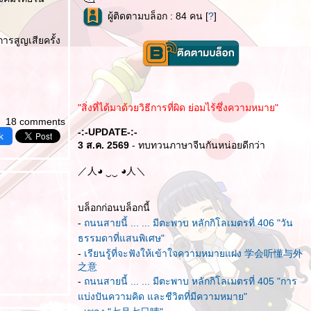
ผู้ติดตามบล็อก : 84 คน [
?
]
การสูญเสียครั้ง
"สิ่งที่ได้มาด้วยวิธีการที่ผิด ย่อมไร้ซึ่งความหมาย"
18 comments
-:-UPDATE-:-
k
3 ส.ค. 2569
- ทบทวนภาษาจีนกันหน่อยดีกว่า
／人◕ ‿‿ ◕人＼
บล็อกก่อนบล็อกนี้
-
ถนนสายนี้ ... ... มีตะพาบ หลักกิโลเมตรที่ 406 "วัน
ธรรมดาที่แสนพิเศษ"
-
เรียนรู้ที่จะฟังให้เข้าใจความหมายแฝง 学会听懂与外
之意
-
ถนนสายนี้ ... ... มีตะพาบ หลักกิโลเมตรที่ 405 "การ
บ่งปันความคิด และชีวิตที่มีความหมาย"