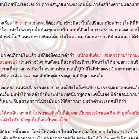
โดยที่ไม่รู้ตัวเลยว่า ความสนุกสนานของตนนั้น กำลังสร้างความแตกแย
ดเรื่อง
"ก้าง"
ท่านว่าพระก็ต้องเลือกข้างมิฉะนั้นก็เปรียบเสมือนก้าง (ในที่นี้
้าใจว่าทำไมพระรูปนั้นต้องพูดแบบนั้น แบบนี้ถือเป็นการสร้างความแตกแยกใน
นักหรือไม่? แต่หากข่าวที่ผมได้มาไม่ใช่ความจริงแหล่งข่าวที่นำเสนอจะได้
านมา คนก็ตายไปแล้ว แต่ก็ยังมีคนมาด่าว่า
"หนักแผ่นดิน" "สมควรตาย" "ตายห่
ีเหรอครับ?
น่าเศร้าจริงๆ กับสังคมนี้สังคมไทยที่การศึกษาไม่ได้ช่วยยกระดั
วามเห็นทางการเมืองไม่ตรงกับท่าน ท่านก็รู้สึกดีใจที่ฝ่ายตรงข้ามท่านตาย แล
นที่คิดว่าตัวเองฉลาดกลับมีพฤติกรรมดูถูกภูมิปัญญาคนอื่น
งจะเคยอ่านหนังสือธรรมะมาบ้าง แต่ก็ยังไม่ถึงขั้นที่จะนำธรรมะมาสอนคนอื่
คนอื่น ผมทำได้ก็แค่จำคำที่พระท่านเทศน์มาพูดต่อ แค่นั้นเอง มีคำสอนมาก
ที่เหมาะกับสถานการณ์ปัจจุบันมาให้พิจารณา ผมจำคำพระเทศน์ได้ว่า
ให้คนอื่น หากเค้าไม่รับของสิ่งนั้นก็ย่อมตกเป็นของเจ้าของเดิม คำพูดก็เห
้วเค้าไม่รับ คำพูดนั้นก็ตกเป็นของโยม"
ติกันมากขึ้นจะด่าใครก็ให้คิดด้วย ใช้สติใช้เหตุผลให้มากๆ ไม่ใช่เอะอะอะไรก็
่เค้า หรือดูถูกว่าแม่งโง่ กูฉลาดกว่าพ่อมึง ดังจะเห็นได้ในอินเตอร์เน็ต แล