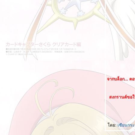
จากบล็อก... ตอน
สงกรานต์ขอให
ดย:
เซียนกระบี