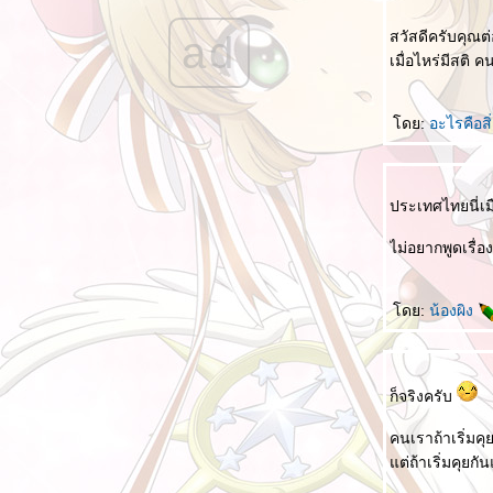
เราทำถูกต้อง แต่ผิด
สวัสดีครับคุณต่
ad
กฎ 2 นาที
เมื่อไหร่มีสติ
ไม่รักษาคำพูดก็เหมือนฆ่าตัวตา
ปล่อยเขาคิดไป
ดย:
อะไรคือสิ
การใช้เหตุผลในการตอบโต้
สองอารมณ์กับ "ผมเป็นคนไทย"
ประเทศไทยนี่เมื
ดูถูกเหยียดหยามปมด้อยคนอื่น
เรียนรู้จากน้ำท่วม
ไม่อยากพูดเรื่
ศีล 5
พิจารณาตนเอง
ดย:
น้องผิง
บบนี้หรือที่บอกว่ารักในหลวง
ดับเรื่องร้อนการเมืองด้วยธรรมะง่ายๆ
ก็จริงครับ
พูดคำว่า "ขอโทษ" มันจะตายเหรอวะ
คนเราถ้าเริ่มคุย
สรุปว่า "กูผิด" เองที่ให้มึงยืมของ
ต่ถ้าเริ่มคุยกัน
กินเหล้า ดื่มสุรา