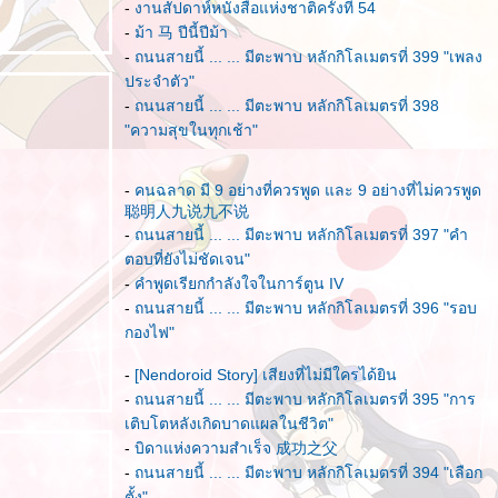
-
งานสัปดาห์หนังสือแห่งชาติครั้งที่ 54
-
ม้า 马 ปีนี้ปีม้า
-
ถนนสายนี้ ... ... มีตะพาบ หลักกิโลเมตรที่ 399 "เพลง
ประจำตัว"
-
ถนนสายนี้ ... ... มีตะพาบ หลักกิโลเมตรที่ 398
"ความสุขในทุกเช้า"
-
คนฉลาด มี 9 อย่างที่ควรพูด และ 9 อย่างที่ไม่ควรพูด
聪明人九说九不说
-
ถนนสายนี้ ... ... มีตะพาบ หลักกิโลเมตรที่ 397 "คำ
ตอบที่ยังไม่ชัดเจน"
-
คำพูดเรียกกำลังใจในการ์ตูน IV
-
ถนนสายนี้ ... ... มีตะพาบ หลักกิโลเมตรที่ 396 "รอบ
กองไฟ"
-
[Nendoroid Story] เสียงที่ไม่มีใครได้ยิน
-
ถนนสายนี้ ... ... มีตะพาบ หลักกิโลเมตรที่ 395 "การ
เติบโตหลังเกิดบาดแผลในชีวิต"
-
บิดาแห่งความสำเร็จ 成功之父
-
ถนนสายนี้ ... ... มีตะพาบ หลักกิโลเมตรที่ 394 "เลือก
ตั้ง"