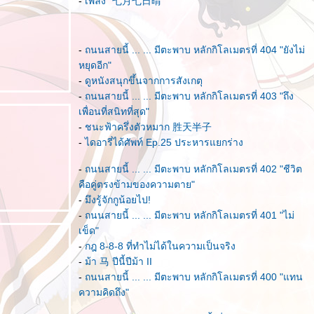
-
เพลง "七月七日晴"
-
ถนนสายนี้ ... ... มีตะพาบ หลักกิโลเมตรที่ 404 "ยังไม่
หยุดอีก"
-
ดูหนังสนุกขึ้นจากการสังเกตุ
-
ถนนสายนี้ ... ... มีตะพาบ หลักกิโลเมตรที่ 403 "ถึง
เพื่อนที่สนิทที่สุด"
-
ชนะฟ้าครึ่งตัวหมาก 胜天半子
-
ไดอารี่ได้ศัพท์ Ep.25 ประหารแยกร่าง
-
ถนนสายนี้ ... ... มีตะพาบ หลักกิโลเมตรที่ 402 "ชีวิต
คือคู่ตรงข้ามของความตาย"
-
มึงรู้จักกูน้อยไป!
-
ถนนสายนี้ ... ... มีตะพาบ หลักกิโลเมตรที่ 401 "ไม่
เข็ด"
-
กฎ 8-8-8 ที่ทำไม่ได้ในความเป็นจริง
-
ม้า 马 ปีนี้ปีม้า II
-
ถนนสายนี้ ... ... มีตะพาบ หลักกิโลเมตรที่ 400 "แทน
ความคิดถึง"