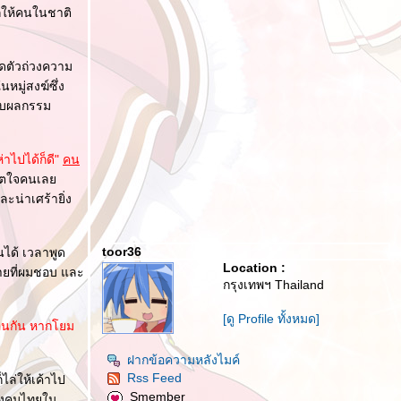
กให้คนในชาติ
คิดตัวถ่วงความ
หมู่สงฆ์ซึ่ง
รับผลกรรม
าไปได้ก็ดี"
คน
บจิตใจคนเล
ะน่าเศร้ายิ่ง
toor36
นได้ เวลาพูด
Location :
มายที่ผมชอบ และ
กรุงเทพฯ Thailand
[ดู Profile ทั้งหมด]
มือนกัน หากโยม
ฝากข้อความหลังไมค์
Rss Feed
ไล่ให้เค้าไป
Smember
ะสังคมไทยใน