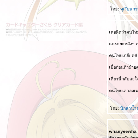
ชอบอ้าง "ในหลวง"
ดย:
ทุเรียนก
อบายมุข
จดหมายลูกโซ่
ทำไมชอบดูถูกคนอื่นกัน
เคยคิดว่าคนไทย
อบอ้าง "เรารักในหลวง" "เราจะสู้เพื่อในหลวง"
ต่ระยะหลังๆ เพ
สื่อไทย สื่อเทพ
คนไทยเกลียดชั
กินอย่างประหยัด
เมื่อก่อนถ้าฝ่
อ้อ...นี่ใช่มั้ยสันดานของมึง
จะเลือกเป็นคนอย่างไร
เดี๋ยวนี้กลับสะใ
ไม่ใช่คำสอนของในหลวง
คนไทยเลวลงเพร
หลักความเชื่อ 10 ประการ
คนโกหกไม่ทำความชั่วไม่มีหรอก...จริงเหรอ
ดย:
นักล่าน้
ครับ
นวคิดต่างกัน ดี - ไม่ดี งก – ประหยัด
รวมมิตร ข้อคิด ธรรมะ หนังสือดี
whanyeewha