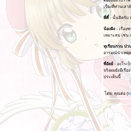
ต้องยอมรับว่าพร
4 อย่างที่ผ่านไปแล้ว ไม่สามารถเอากลับมาได้
เรื่องที่ท่านเล่า
พระราชดำรัสที่ชื่นชอบ
พี่ตี๋
- นั้นสิครั
น้องผิง
- เรื่อง
เหมาะสม เช่น กร
ทุเรียนกวน ป่ว
อารมณ์นำเหตุผล 
พี่อัยย์
- อะไรเป็
จริงผมยังมีเรื่
ประเด็นนี้
ดย: คุณต่อ (
t