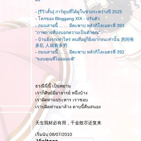
-
[รีวิวสั้น] การ์ตูนที่ได้ดูในช่วงระหว่างปี 2025
-
ลกของ Bloggang XIX - ปรับตัว
-
ถนนสายนี้ ... ... มีตะพาบ หลักกิโลเมตรที่ 393
"ภาพถ่ายที่บ่งบอกความเป็นตัวคุณ"
-
บ้านยิ่งรกเท่าไหร่ คนที่อยู่ก็ยิ่งยากจนเท่านั้น 房间有
多乱 人就有多穷
-
ถนนสายนี้ ... ... มีตะพาบ หลักกิโลเมตรที่ 392
"ขอบคุณที่ไม่ยอมแพ้"
ธรณีนี่นี้ เป็นพยาน
เราก็ศิษย์มีอาจารย์ หนึ่งบ้าง
เราผิดท่านประหาร เราชอบ
เราบ่ผิดท่านมาล้าง ดาบนี้คืนสนอง
天生我材必有用，千金散尽还复来
เริ่มนับ 08/07/2010