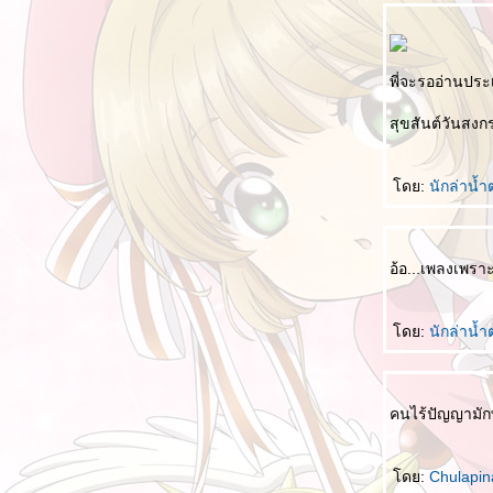
พี่จะรออ่านประเ
สุขสันต์วันสงกร
ดย:
นักล่าน้
อ้อ...เพลงเพร
ดย:
นักล่าน้
คนไร้ปัญญามักท
ดย:
Chulapi