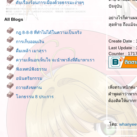
ดับเรื่องร้อนการเมืองด้วยธรรมะง่ายๆ
ปัจจุบัน
อย่างไรก็ตามผมก
All Blogs
สุดท้าย ถึงแม้
กฎ 8-8-8 ที่ทำไม่ได้ในความเป็นจริง
Create Date :
การเก็บออมเงิน
Last Update :
ดื่มเหล้า เมาสุรา
Counter : 171
ความเห็นอกเห็นใจ จะนำพาสิ่งที่ดีมาหาเรา
ฟังเทศน์ฟังธรรม
อนันตริยกรรม
เพิ่งตระหนักค่ะว
ถวายสังฆทาน
คำพูดด่าว่าหาก
ลกธรรม 8 ประการ
ต้องคิดให้มากก
คติธรรมประจำใจของ พระพรหมเวที เจ้าคณะ
ภาค ๑๕ วัดพระปฐมเจดีย์
พิจารณาตนเอง II
ดย:
whanye
อย่าแบกโลกไว้คนเดียว