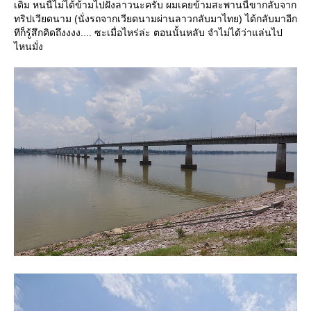
เดิม หนนี้ไม่ได้ข้ามไปฝั่งลาวนะครับ ผมเคยข้ามสะพานนี้ขากลับจาก
ทริปเวียดนาม (นั่งรถจากเวียดนามผ่านลาวกลับมาไทย) ได้กลับมาอีก
ทีก็รู้สึกคิดถึงงงง.... ซะเมื่อไหร่ล่ะ ตอนนั้นหลับ จำไม่ได้ว่าแล่นไป
ไหนมั่ง