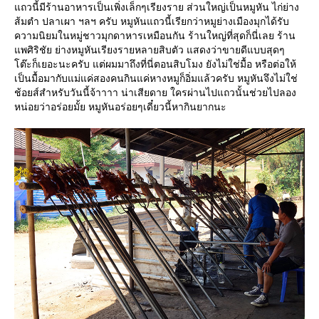
ถวนี้มีร้านอาหารเป็นเพิ่งเล็กๆเรียงราย ส่วนใหญ่เป็นหมูหัน ไก่ย่าง
ส้มตำ ปลาเผา ฯลฯ ครับ หมูหันแถวนี้เรียกว่าหมูย่างเมืองมุกได้รับ
ความนิยมในหมู่ชาวมุกดาหารเหมือนกัน ร้านใหญ่ที่สุดก็นี่เลย ร้าน
พศิริชัย ย่างหมูหันเรียงรายหลายสิบตัว แสดงว่าขายดีแบบสุดๆ
ต๊ะก็เยอะนะครับ แต่ผมมาถึงที่นี่ตอนสิบโมง ยังไม่ใช่มื้อ หรือต่อให้
เป็นมื้อมากับแม่แค่สองคนกินแค่หางหมูก็อิ่มแล้วครับ หมูหันจึงไม่ใช่
ช้อยส์สำหรับวันนี้จ้าาาา น่าเสียดาย ใครผ่านไปแถวนั้นช่วยไปลอง
หน่อยว่าอร่อยมั้ย หมูหันอร่อยๆเดี๋ยวนี้หากินยากนะ