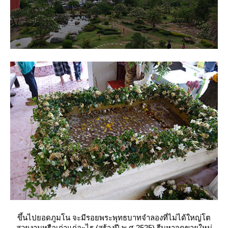
ขึ้นไปยอดภูมโน จะมีรอยพระพุทธบาทจำลองที่ไม่ได้ใหญ่โต
สวยงามหรือเก่าแก่อะไร (สร้างปี พ.ศ.2525) รีบหาจุดขายใหม่