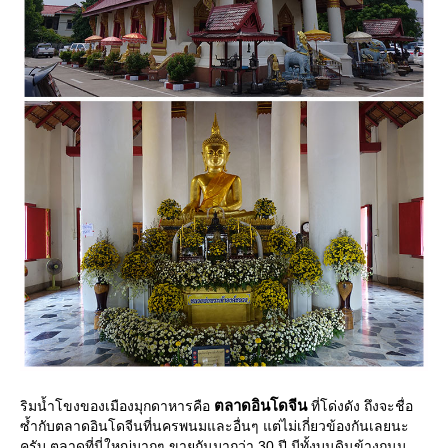
ตลาดอินโดจีน
ริมน้ำโขงของเมืองมุกดาหารคือ
ที่โด่งดัง ถึงจะชื่อ
ซ้ำกับตลาดอินโดจีนที่นครพนมและอื่นๆ แต่ไม่เกี่ยวข้องกันเลยนะ
ครับ ตลาดที่นี่ใหญ่มากๆ ขายกันมากว่า 30 ปี มีทั้งบนดินข้างถนน