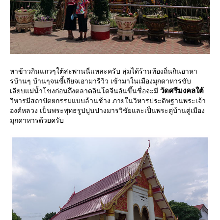
หาข้าวกินแถวๆใต้สะพานนี่แหละครับ สุ่มได้ร้านท้องถิ่นกินอาหา
รบ้านๆ บ้านๆจนขี้เกียจเอามารีวิว เข้ามาในเมืองมุกดาหารขับ
วัดศรีมงคลใต้
เลียบแม่น้ำโขงก่อนถึงตลาดอินโดจีนอันขึ้นชื่อจะมี
วิหารมีสถาปัตยกรรมแบบล้านช้าง ภายในวิหารประดิษฐานพระเจ้า
องค์หลวง เป็นพระพุทธรูปปูนปางมารวิชัยและเป็นพระคู่บ้านคู่เมือง
มุกดาหารด้วยครับ