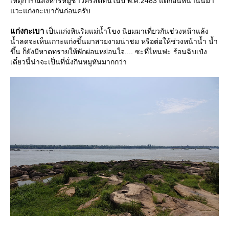
เหตุการณ์สังหารหมู่ชาวคริสต์ที่นี่ในปี พ.ศ.2483 แต่ก่อนหน้านั้นมา
วะแก่งกะเบากันก่อนครับ
ก่งกะเบา
เป็นแก่งหินริมแม่น้ำโขง นิยมมาเที่ยวกันช่วงหน้าแล้ง
น้ำลดจะเห็นเกาะแก่งขึ้นมาสวยงามน่าชม หรือต่อให้ช่วงหน้าน้ำ น้ำ
ขึ้น ก็ยังมีหาดทรายให้พักผ่อนหย่อนใจ.... ซะที่ไหนฟะ ร้อนฉิบเป๋ง
เดี๋ยวนี้น่าจะเป็นที่นั่งกินหมูหันมากกว่า