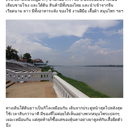
เลียบชายโขง และใต้ดิน สินค้ามีทั้งของไทย และนำเข้าจากจีน
เวียดนาม ลาว มีทั้งอาหารแห้ง ของใช้ งานฝีมือ เสื้อผ้า สมุนไพร ฯลฯ
ทางเดินใต้ดินยาวเป็นกิโลเหมือนกัน เดินจากประตูหน้าสุดไปหลังสุด
ช้เวลาสิบกว่านาที มีของที่ไม่ค่อยได้เห็นอย่างพวกสมุนไพรแปลกๆ
เยอะเหมือนกัน แต่สุดท้ายก็ซื้อแค่ของคุ้นตาอย่างยาคูลท์กับเสื้อยืดตัว
นึง