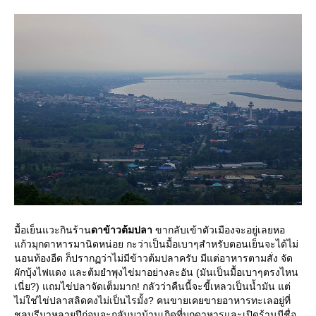
มื้อเย็นแวะกินร้าน
ดาข้าวต้มปลา
ขากลับเข้าตัวเมืองจะอยู่เลยหอ
ก้วมุกดาหารมานิดหน่อย กะว่าเป็นมื้อเบาๆสำหรับตอนเย็นจะได้ไม่
นอนท้องอืด ก็ปรากฏว่าไม่มีข้าวต้มปลาครับ มีแต่อาหารตามสั่ง จัด
ผักบุ้งไฟแดง และต้มยำพุงไข่มาอย่างละอัน (มันเป็นมื้อเบาๆตรงไหน
เนี่ย?) แถมไข่ปลาจัดเต็มมาก! กลัวว่าคืนนี้จะขี้เหลวเป็นน้ำมัน แต่
ไม่ใช่ไข่ปลาสลิดคงไม่เป็นไรมั้ง? คนขายเคยขายอาหารทะเลอยู่ที่
ชลบุรีมาหลายปีก่อนจะกลับมาบ้านเกิดที่มุกดาหารและเปิดร้านมีชื่อ