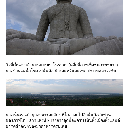
วิวที่เห็นจากด้านบนแบบพาโนรามา (คลิ๊กที่ภาพเพื่อชมภาพขยาย)
มองข้ามแม่น้ำโขงไปนั่นคือเมืองสะหวันนะเขต ประเทศลาวครับ
มองเห็นหอแก้วมุกดาหารอยู่ลิบๆ ที่ไกลออกไปอีกนั่นคือสะพาน
มิตรภาพไทย-ลาวแห่งที่ 2 เรียกว่าจุดนี้ละครับ เห็นทั้งเมืองทั้งแลนด์
มาร์คสำคัญๆของมุกดาหารครบเล