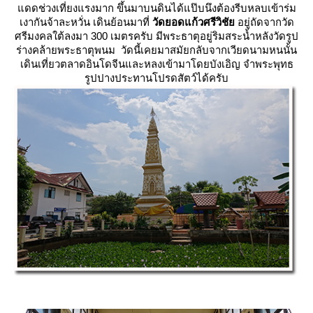
ดดช่วงเที่ยงแรงมาก ขึ้นมาบนดินได้แป๊บนึงต้องรีบหลบเข้าร่ม
เงากันจ้าละหวั่น เดินย้อนมาที่
วัดยอดแก้วศรีวิชั
อยู่ถัดจากวัด
ศรีมงคลใต้ลงมา 300 เมตรครับ มีพระธาตุอยู่ริมสระน้ำหลังวัดรูป
ร่างคล้ายพระธาตุพนม วัดนี้เคยมาสมัยกลับจากเวียดนามหนนั้น
เดินเที่ยวตลาดอินโดจีนและหลงเข้ามาโดยบังเอิญ จำพระพุทธ
รูปปางประทานโปรดสัตว์ได้ครับ