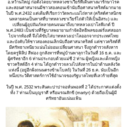
อ.หว้านใหญ่ ก่อตั้งโดยบาทหลวงซาเวียร์ที่เดินทางมารักษาโรค
ละสอนศาสนาจนมีชาวสองคอนเข้านับถือศาสนาคริสต์มากมา
นปี พ.ศ.2432 แต่เดิมทีเรียกว่าวัดพระแม่ไถ่ทาส (คริสต์ศาสนิกช
นหลายคนเป็นทาสที่บาทหลวงซาเวียร์ไถ่ตัวให้เป็นอิสระ) และ
เปลี่ยนผู้อุปถัมภ์หลายคนจนมาถึงบาทหลวงเปาโลฟีเกต์ ปี
พ.ศ.2483 เป็นช่วงที่รัฐบาลพยายามกำจัดอิทธิพลของฝรั่งเศสออก
ไปจากท้องที่ จึงได้ขับไล่บาทหลวงเปาโลออกจากประเทศไท
ละบังคับให้ชาวสองคอนเลิกนับถือศาสนาคริสต์ แต่ชาวคริสต์ที่
มีศรัทธาเหนียวแน่นไม่ยอมเปลี่ยนศาสนา จึงถูกตำรวจสังหาร
ดยครูฟิลิป สีฟอง ถูกสังหารที่หมู่บ้านพาลุกาในวันที่ 16 ธ.ค. และ
ผู้ศรัทธาอีก 6 ท่านประกอบด้วยแม่ชี 2 ท่าน ผู้หญิงและเด็กหญิง
ชาวคริสต์อีก 4 ท่าน ได้ถูกตำรวจลวงไปสังหารในป่าด้านหลังวัด
ห่งนี้ (อยู่อีกฝั่งถนนตรงข้ามโบสถ์) ในวันที่ 26 ธ.ค. นับเป็นอีก
หนึ่งประวัติศาสตร์การใช้อำนาจของรัฐบาลไทยที่เลวร้ายที่สุด
นปี พ.ศ. 2532 พระสันตะปาปาจอห์นพอลที่ 2 ได้ประกาศแต่งตั้ง
ทั้ง 7 ท่านเป็นบุญราศี หรือมรณสักขี (martyr) ด้วยถือเป็นผู้มี
ศรัทธาอันแน่นแฟ้น