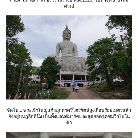
ด่วน!
จัดไป... พระเจ้าใหญ่แก้วมุกดาศรีไตรรัตน์สูงเกือบร้อยเมตรแล้ว
ังอยู่บนภูอีกทีนึง เป็นทั้งแลนด์มาร์คและสุดยอดจุดชมวิวไปใน
ตัว