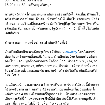
30 ก.ค.-2 ส.ค. 58 - กระบี่
16-20 ก.ค. 59 - ตรัง/สตูล/พัทลุง
ครบจังหวัดภาคใต้ ยกเว้นยะลากับนราธิวาสที่ยังไม่คิดเสี่ยงชีวิตลงไป
ครับ ส่วนปัตตานีของเค้าเยอะ ทั้งวัดช้างไห้ เมืองโบราณยะรัง มัสยิด
กรือเซะ ศาลเจ้าแม่ลิ้มกอเหนี่ยว มัสยิดใหญ่ที่สุดในประเทศไทย เป็น
อดีตเมืองลังกาสุกะ เป็นศูนย์กลางรัฐปัตตานี ฯลฯ อันนี้ไม่ไปไม่ได้กัน
เลยทีเดียว
ส่วนระนอง.... แวะซื้อซาละเปาทับหลีนับมั้ย?
สำหรับบล็อกนี้จะพาเพื่อนๆเยือนตรังถิ่นคุณ
sawkitty
ปรโมเตอร์
ท่องเที่ยวตรังแห่งบล็อกแก๊งกันก่อน ส่วนอีกสองจังหวัดแยกไปบล็อก
ต่อๆไปนะครับ พูดถึงจังหวัดตรังนึกถึงอะไรกันบ้างครับ? หมูย่าง, ถ้ำ
เลเขากอบ, ยางพารา, อดีตนายกชวน, ข้าวตัง ...เดี๋ยวบล็อกนี้จะพา
ไปชมให้ครบทั้งหมดเลยครับ ยกเว้นข้าวตัง มันไม่เกี่ยวกับเมืองตรัง!
ก่อนอื่นขอนำเสนอภาพระหว่างการเดินทางครับ ลงใต้รอบนี้บ้านเรา
ก็ยังคงขับรถสาย 4 ต่อสาย 41 เช่นเดิม อยากนั่งเครื่องบินดูสักครั้ง
ต่เดินทาง 4 คน ยังไงรถยนต์ก็ถูกกว่าครับ เป้าหมายแรกของการ
เดินทางทริปนี้คือ
อุทยานราชภักดิ์
ที่หัวหิน อันนี้มีเรื่องอยากพูดถึงเย้อ
ะ เดี๋ยวจะแยกไปเป็นอีกบล็อกนึงเลยนะครับ