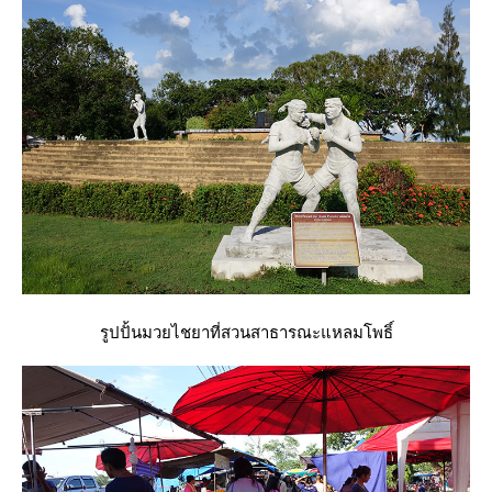
รูปปั้นมวยไชยาที่สวนสาธารณะแหลมโพธิ์