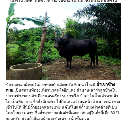
นะครับ มีตลาดนัดวัวควายซื้อขายวัวกันตัวละหลายหมื่นครับ
ถ้ำเขาช้าง
ขับรถลงมาฝั่งตะวันออกของตัวเมืองตรัง ที่ อ.นาโยงมี
หา
เป็นสถานที่ท่องเที่ยวน่าสนใจอีกแห่ง ตำนานเล่าว่าลูกช้างใน
ขบวนช้างของเจ้าเมืองนครศรีธรรมราชวิ่งเข้ามาในถ้ำแล้วหายตัว
ไป เป็นที่มาของชื่อถ้ำนี้เองจ้า ไปถึงแล้วแจ้งคนหน้าถ้ำเขาจะนำทาง
เข้าไปให้ ที่นี่มีถ้ำย่อยๆหลายแห่ง แต่ได้ไปแค่ถ้ำแม่เฒ่าคล้ายที่เป็น
ถงถ้ำธรรมดาๆ ชื่อถ้ำมาจากแม่เฒ่าที่เคยอาศัยอยู่ในถ้ำนี้เมื่อ 80 ปี
ก่อนครับ ส่วนถ้ำอื่นเหมือนจะปิดเพราะน้ำขึ้นท่วม