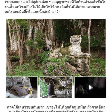
เขากอบเลยแวะไปดูสักหน่อย ขออนุญาตพระที่วัดด้านล่างแล้วขึ้นไป
บนถ้ำ แต่โซนลึกๆไม่ได้เปิดไฟให้ พระในถ้ำไม่ได้เก่าแก่มากมา
อะไรแถมมืดตึ๊ดตื๋อแบบนี้กลับดีกว่าจ้า
ภาคใต้เล่นวัวชนกันมาก เขาจะไม่ได้ถูกตัดทู่เหมือนวัวภาคอื่นๆ