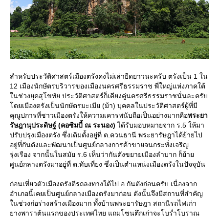
สำหรับประวัติศาสตร์เมืองตรังคงไม่เล่ายืดยาวนะครับ ตรังเป็น 1 ใน
12 เมืองนักษัตรบริวารของเมืองนครศรีธรรมราช พี่ใหญ่แห่งภาคใต้
นช่วงยุคสุโขทัย ประวัติศาสตร์ก็เคียงคู่นครศรีธรรมราชนั่นละครับ
ดยเมืองตรังเป็นนักษัตรมะเมีย (ม้า) บุคคลในประวัติศาสตร์ผู้ที่มี
คุณูปการที่ชาวเมืองตรังให้ความเคารพนับถือเป็นอย่างมากคือ
พระยา
รัษฎานุประดิษฐ์ (คอซิมบี้ ณ ระนอง)
ได้รับมอบหมายจาก ร.5 ให้มา
ปรับปรุงเมืองตรัง ซึ่งเดิมตั้งอยู่ที่ ต.ควนธานี พระยารัษฎาได้ย้ายไป
อยู่ที่กันตังและพัฒนาเป็นศูนย์กลางการค้าขายจนกระทั่งเจริญ
รุ่งเรือง จากนั้นในสมัย ร.6 เห็นว่ากันตังขยายเมืองลำบาก ก็ย้า
ศูนย์กลางตรังมาอยู่ที่ ต.ทับเที่ยง ซึ่งเป็นตำแหน่งเมืองตรังในปัจจุบัน
ก่อนเที่ยวตัวเมืองตรังตีรถลงทางใต้ไป อ.กันตังก่อนครับ เนื่องจาก
อำเภอนี้เคยเป็นศูนย์กลางเมืองตรังมาก่อน ดังนั้นจึงมีสถานที่สำคัญ
นช่วงก่อร่างสร้างเมืองมาก ทั้งบ้านพระยารัษฎา สถานีรถไฟเก่า
างพาราต้นแรกของประเทศไทย แถมโซนตึกเก่าจะโบร่ำโบราณ