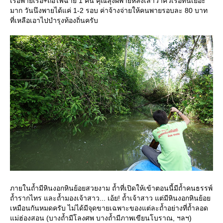
เรือพายเรือ+ถือไฟฉาย 1 คน คุณลุงฝีพายหลังเล่าว่าคิวเรือที่นี่เยอะ
มาก วันนึงพายได้แค่ 1-2 รอบ ค่าจ้างจ่ายให้คนพายรอบละ 80 บาท
ที่เหลือเอาไปบำรุงท้องถิ่นครับ
ภายในถ้ำมีหินงอกหินย้อยสวยงาม ถ้ำที่เปิดให้เข้าตอนนี้มีถ้ำคนธรรพ์
ถ้ำรากไทร และถ้ำมองเจ้าสาว... เอ้ย! ถ้ำเจ้าสาว แต่มีหินงอกหินย้อ
เหมือนกันหมดครับ ไม่ได้มีจุดขายเฉพาะของแต่ละถ้ำอย่างที่ถ้ำลอด
ม่ฮ่องสอน (บางถ้ำมีโลงศพ บางถ้ำมีภาพเขียนโบราณ, ฯลฯ)