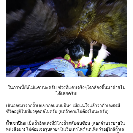
นภาพนี้ยังไม่แคบนะครับ ช่วงที่แคบจริงๆโงกล้องขึ้นมาถ่ายไม่
ได้เลยครับ!
เดินออกมาจากถ้ำเลเขากอบแบบมึนๆ เมื่อแน่ใจแล้วว่าตัวเองยังมี
ชีวิตอยู่ก็ไปเที่ยวจุดต่อไปครับ (แต่ถ้าตายไม่ต้องไปนะครับ)
ถ้ำเขาปินะ
เป็นถ้ำอีกแห่งที่มีโถงถ้ำสลับซับซ้อน (ลอกคำบรรยายใน
หนังสือมา) ไม่ค่อยเจอรูปสวยๆในเว็บเท่าไหร่ แต่เห็นว่าอยู่ใกล้ถ้ำเล