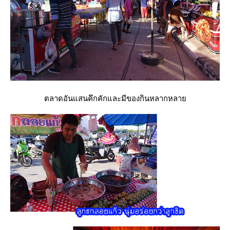
ตลาดอันแสนคึกคักและมีของกินหลากหลา