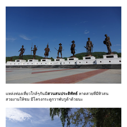
หล่งท่องเที่ยวใกล้ๆกันมี
สวนสนประดิพัทธ์
หาดสวยที่มีทิวสน
สวยงามให้ชม มีโครงกระดูกวาฬบรูด้าด้วยนะ