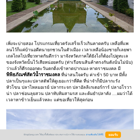
เพิ่งจะบ่ายสอง โปรแกรมเที่ยวตรังเสร็จเร็วเกินคาดครับ เหลือที่แพ
ลนไว้ก็แค่บ้านอดีตนายกชวนในตัวเมือง เวลาเหลือน้องชายก็เลยพา
เถลไถลไปเที่ยวหาดกันดีกว่า มาจังหวัดภาคใต้ยังไงก็ต้องไปดูทะเล
ของจังหวัดนั้นไว้เสียหน่อยครับ (ท่าเรือขนสินค้าตรงกันตังนั่นไม่นับ)
ว่าแล้วก็ตีรถออกตะวันตกดิ่งเข้าหาดปากเมง-หาดราชมงคล มี
พิพิธภัณฑ์สัตว์น้ำราชมงคล
ที่น่าสนใจครับ ค่าเข้า 50 บาท มีทั้ง
ปลาเป็นๆและปลาสตัฟให้ดูเยอะกว่าที่คิด ที่น่าจำก็มีปลากะรัง
หัวโขน ปลาไหลมอเรย์ ปลากระจก ปลาอัลลิเกเตอร์การ์ ปลาอโรวา
น่า ปลาช่อนลุยสวน ปลาทับทิมสามรส และต้มยำปลาคัง ....ผมว่าได้
เวลาหาข้าวเย็นแล้วหละ แต่ขอเที่ยวให้สุดก่อน
BlogGang.com ใช้คุกกี้เพื่อพัฒนาประสบการณ์การใช้งานของคุณ
อ่านเพิ่มเติมได้ที่นี่