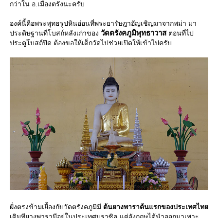
กว่าใน อ.เมืองตรังนะครับ
องค์นี้คือพระพุทธรูปหินอ่อนที่พระยารัษฎาอัญเชิญมาจากพม่า มา
วัดตรังคภูมิพุทธาวาส
ประดิษฐานที่โบสถ์หลังเก่าของ
ตอนที่ไป
ประตูโบสถ์ปิด ต้องขอให้เด็กวัดไปช่วยเปิดให้เข้าไปครับ
ฝั่งตรงข้ามเยื้องกับวัดตรังคภูมิมี
ต้นยางพาราต้นแรกของประเทศไท
เดิมทียางพารามีอยู่ในประเทศบราซิล แต่อังกฤษได้นำออกมาเพาะ