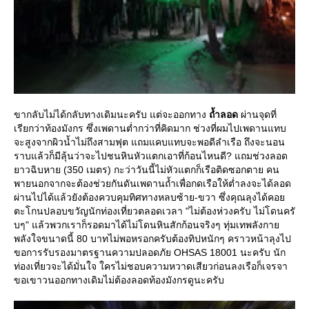
ขากลับไม่ได้กลับทางเดิมนะครับ แต่จะออกทาง
ถ้ำลอด
ผ่านจุดที่
เรียกว่าท้องมังกร ซึ่งเพดานต่ำกว่าที่คิดมาก ช่วงที่ผมไปเพดานแทบ
จะสูงจากผิวน้ำไม่ถึงสามฟุต แถมแคบแทบจะพอดีลำเรือ ถึงจะนอน
ราบแล้วก็มีลุ้นว่าจะไปชนหินหัวแตกเอาที่ก้อนไหนดี? แถมช่วงลอด
าวฉิบหาย (350 เมตร) กะว่าวันนี้ไม่หัวแตกก็เรือติดซอกตาย คน
พายนอกจากจะต้องช่วยกันดันเพดานถ้ำเพื่อกดเรือให้ต่ำลงจะได้ลอด
ผ่านไปได้แล้วยังต้องควบคุมทิศทางหลบซ้าย-ขวา ซึ่งคุณลุงได้คอ
ตะโกนปลอบขวัญนักท่องเที่ยวตลอดเวลา "ไม่ต้องห่วงครับ ไม่โดนครั
บๆ" แล้วพวกเราก็รอดมาได้ไม่โดนหินสักก้อนจริงๆ ทุ่มเทพลังกา
พลังใจขนาดนี้ 80 บาทไม่พอหรอกครับต้องทิปหนักๆ คราวหน้าลุงไป
ขอการรับรองมาตรฐานความปลอดภัย OHSAS 18001 นะครับ นัก
ท่องเที่ยวจะได้มั่นใจ ใครไม่ชอบความหวาดเสียวก่อนลงเรือก็เจรจา
ขอเขาวนออกทางเดิมไม่ต้องลอดท้องมังกรดูนะครับ