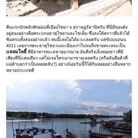
คืนแรกปักหลักพักผ่อนที่เมืองไชยา จ.สุราษฎร์ธานีครับ ที่นี่มีของดัง
อยู่สองอย่างคือพระบรมธาตุไชยาและไข่เค็ม ซึ่งลงใต้คราวที่แล้วได้
ชิมครบทั้งสองอย่างแล้ว หนนี้เลยไม่ได้แวะเลยครับ แต่ขับบนถนน
4011 เลยจากพระธาตุไชยาและเมืองเก่าไปจนถึงชายทะเลจะเป็น
หลมโพธิ์
ที่มีอาหารทะเลขายมากมาย อันที่จริงเล็งหอยขาวที่มี
เพียงที่นี่แห่งเดียว แต่ไม่เจอใครเอามาขายเลยครับ (หรือมันคือตัวที่
ม่ค้าบอกว่าเป็นหอยตลับ?) อย่างน้อยวันนี้ก็ได้กินหอยอย่างอื่นหลาก
หลายประเภทดี