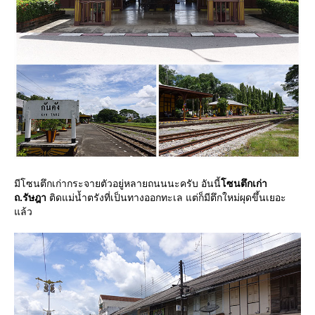
มีโซนตึกเก่ากระจายตัวอยู่หลายถนนนะครับ อันนี้
ซนตึกเก่า
ถ.รัษฎา
ติดแม่น้ำตรังที่เป็นทางออกทะเล แต่ก็มีตึกใหม่ผุดขึ้นเยอะ
ล้ว