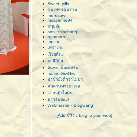
Sweet_pills
ขุนเพชรขุนราม
moresaw
mcayenne94
หมุยจุ๋
ann_shinchang
ruennara
tanjira
เพรางา
เริงฤดีนะ
ตะลีกีปัส
จันทราน็อคเทิร์น
nonnoiGiwGiw
มาช้ายังดีกว่าไม่มา
คนผ่านทางมาเจอ
เจ้าหญิงไอดิน
ดาวริมทะเล
Webmaster - BlogGang
[Add ชีริว's blog to your web]