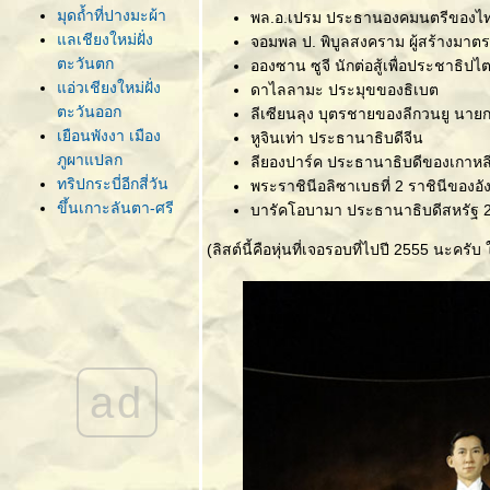
มุดถ้ำที่ปางมะผ้า
พล.อ.เปรม ประธานองคมนตรีของ
ลเชียงใหม่ฝั่ง
จอมพล ป. พิบูลสงคราม ผู้สร้างม
ตะวันตก
อองซาน ซูจี นักต่อสู้เพื่อประชาธิป
อ่วเชียงใหม่ฝั่ง
ดาไลลามะ ประมุขของธิเบต
ตะวันออก
ลีเซียนลุง บุตรชายของลีกวนยู นายก
เยือนพังงา เมือง
หูจินเท่า ประธานาธิบดีจีน
ภูผาแปลก
ลียองปาร์ค ประธานาธิบดีของเกาหลี
ทริปกระบี่อีกสี่วัน
พระราชินีอลิซาเบธที่ 2 ราชินีของอ
ขึ้นเกาะลันตา-ศรี
บารัคโอบามา ประธานาธิบดีสหรัฐ 2 
รายาเมืองเก่า
(ลิสต์นี้คือหุ่นที่เจอรอบที่ไปปี 2555 นะครั
เก็บตกเมืองลำปาง
อีกที
สุดเส้นทาง
ประเทศไทยที่
สุไหงโกลก
ลงใต้ไปเบตง
ad
ขึ้นเหนือสุดแดน
น่าน [ปัว-บ่อเกลือ]
พิพิธภัณฑสถาน
ธรรมชาติวิทยาแห่ง