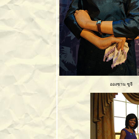
ถ้ำเขาบินและถ้ำ
จอมพล จ.ราชบุรี
เมืองเพชรบุรี อดีตที่
มีชีวิต
ฝนแปดแดดสี่ ที่นี่
ระนอง
สวนนงนุชพัทยา
เที่ยวชุมชนมอญที่
เกาะเกร็ด
สวนสัตว์เปิดเขา
เขียว
บางแสน เมือง
อองซาน ซูจี
สนสุข
เขาค้อและภูหินร่อง
กล้า
อันเดอร์วอเตอร์
เวิลด์พัทยา
อุทยานหินล้านปี
ละฟาร์มจระเข้
พัทยา