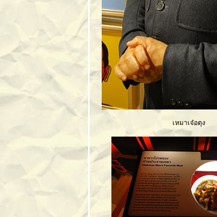
อุทยานมังกรสวรรค์
เหนือสุดของ
เชียงใหม่
สวนสยาม ทะเล
กรุงเทพ
ลัดเลาะปากน้ำแถว
สมุทรสาคร
ตระเวนเมืองสาม
อ่าว
ประจวบคีรีขันธ์
กาญจนบุรี(4):
เหมาเจ๋อตุง
ทองผาภูมิ
กาญจนบุรี(3): ทาง
รถไฟสายมรณะ
กาญจนบุรี(2):
เขื่อนศรีนครินทร์
กาญจนบุรี(1): ถ้ำ
ธารลอด
เที่ยววัดริมน้ำสะแก
กรังเมืองอุทัยธานี