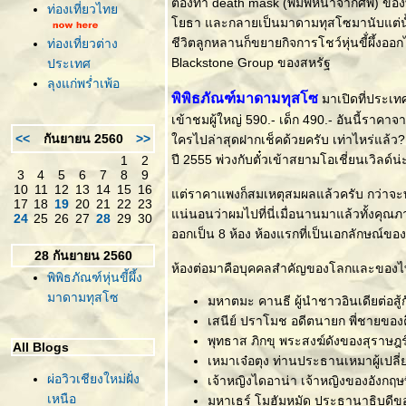
ต้องทำ death mask (พิมพ์หน้าจากศพ) ของพ
ท่องเที่ยวไท
ธา และกลายเป็นมาดามทุสโซมานับแต่นั้น ม
ชีวิตลูกหลานก็ขยายกิจการโชว์หุ่นขี้่ผึ้งออ
ท่องเที่ยวต่าง
Blackstone Group ของสหรัฐ
ประเทศ
ลุงแก่พร่ำเพ้อ
พิพิธภัณฑ์มาดามทุสโซ
มาเปิดที่ประเทศ
เข้าชมผู้ใหญ่ 590.- เด็ก 490.- อันนี้ราคา
<<
กันยายน 2560
>>
ครไปล่าสุดฝากเช็คด้วยครับ เท่าไหร่แล้ว?
ปี 2555 พ่วงกับตั๋วเข้าสยามโอเชี่ยนเวิลด์น
1
2
3
4
5
6
7
8
9
10
11
12
13
14
15
16
ต่ราคาแพงก็สมเหตุสมผลแล้วครับ กว่าจะทำ
17
18
19
20
21
22
23
น่นอนว่าผมไปที่นี่เมื่อนานมาแล้วทั้งคุณภ
24
25
26
27
28
29
30
ออกเป็น 8 ห้อง ห้องแรกที่เป็นเอกลักษณ์
28 กันยายน 2560
ห้องต่อมาคือบุคคลสำคัญของโลกและของ
พิพิธภัณฑ์หุ่นขี้ผึ้ง
มาดามทุสโซ
มหาตมะ คานธี ผู้นำชาวอินเดียต่อส
เสนีย์ ปราโมช อดีตนายก พี่ชายของค
พุทธาส ภิกขุ พระสงฆ์ดังของสุราษฎร
All Blogs
เหมาเจ๋อตุง ท่านประธานเหมาผู้เปลี
ผ่อวิวเชียงใหม่ฝั่ง
เจ้าหญิงไดอาน่า เจ้าหญิงของอังกฤษที
เหนือ
มหาเธร์ โมฮัมหมัด ประธานาธิบดีข