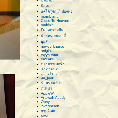
NENE77
มิลเม
ค่ได้รู้จัก_ก็เพียงพอ
mambymam
Close To Heaven
multiple
ปีศาจความฝัน
น้อยหน่ากะสาลี่
อุ้มสี
newyorknurse
anigia
tayya tatar
tui/Laksi
ซองขาวเบอร์ 9
jackfruit_k
JinnyTent
au_jean
ข้ามขอบฟ้า
เนินน้ำ
AppleWi
Ariawah Auddy
Opey
lovereason
กาบริเอล
aitai