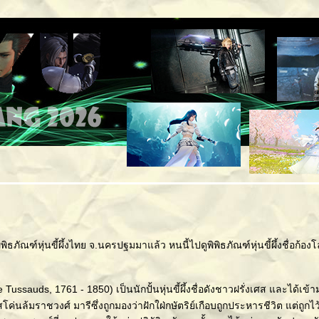
ิพิธภัณฑ์หุ่นขี้ผึ้งไทย จ.นครปฐมมาแล้ว หนนี้ไปดูพิพิธภัณฑ์หุ่นขี้ผึ้งชื่อก
ussauds, 1761 - 1850) เป็นนักปั้นหุ่นขี้ผึ้งชื่อดังชาวฝรั่งเศส และได้
สโค่นล้มราชวงศ์ มารีซึ่งถูกมองว่าฝักใฝ่กษัตริย์เกือบถูกประหารชีวิต แต่ถูกไ