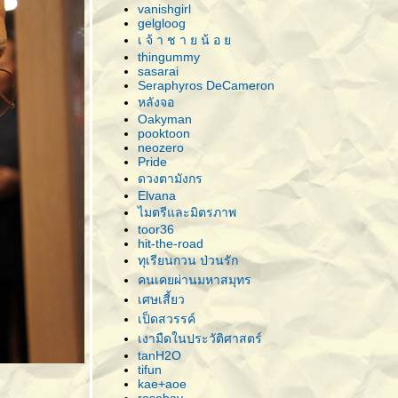
vanishgirl
gelgloog
เ จ้ า ช า ย น้ อ
thingummy
sasarai
Seraphyros DeCameron
หลังจอ
Oakyman
pooktoon
neozero
Pride
ดวงตามังกร
Elvana
ไมตรีและมิตรภาพ
toor36
hit-the-road
ทุเรียนกวน ป่วนรัก
คนเคยผ่านมหาสมุทร
เศษเสี้ยว
เป็ดสวรรค์
เงามืดในประวัติศาสตร์
tanH2O
tifun
kae+aoe