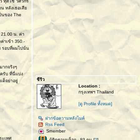
ัว ทุสโซ วิศวกร
อน หลังเธอเสี
รเป็นของ The
 21.00 น. ค่า
ค่าเข้า 350.-
 รอบที่ผมไปนั่น
ะมากจริงๆ
บ ที่นี่แบ่ง
ชีริว
็จย่าอยู่
Location :
กรุงเทพฯ Thailand
[ดู Profile ทั้งหมด]
ฝากข้อความหลังไมค์
Rss Feed
Smember
ประเทศ
ผู้ติดตามบล็อก : 93 คน [
?
]