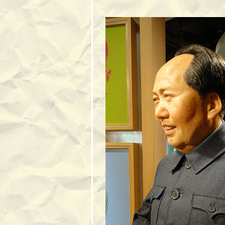
ที่ห้วยขาแข้ง
สวนสัตว์พาต้ากับ
กาลเวลาที่ล่วงเล
มิวเซียมสยาม กับ
คำถามถึงความเป็น
ไท
ฝนแปดแดดสี่
ระนองอีกที
เที่ยว 101 เลาะบึง
พลาญชั
เยือนถิ่นพญาคัน
คากและย่านเมือง
เก่าบ้านสิงห์ท่า
จ.ยโสธร
วัดล้านหอ
จ.ปราจีนบุรี
ตระเวนรอบ
นครนายก
ศาลเจ้าพ่อหลักเมือง
สุพรรณบุรีและ