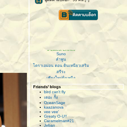
**5 Latest Entries**
Suno
ลำพูน
ดราเอม่อน ตอน ดินเหนียวเสริม
สรีระ
เชียงใหม่ฝั่งเหนือ
ดราเอม่อน ตอน รถขนาดเล็ก
Friends' blogs
bird can't fly
เดอะ กั้ง
OceanSage
kaazanova
vee vee'
Greaty O-U!!
Caramelman#21
Jeban