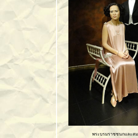
จุฬาลงกรณ์
มหาวิทยาลั
ตระเวนรอบอยุธยา
(บล็อกนี้ไม่มีซาก
อิฐ)
ดอยแม่สลอง
จ.เชียงรา
พิพิธภัณฑ์เครือ
เมืองโบราณ(3):
พิพิธภัณฑ์ช้าง
เอราวัณ
สมุทรปราการ
พิพิธภัณฑ์เครือ
เมืองโบราณ(2):
ปราสาทสัจธรรม
ชลบุรี
พิพิธภัณฑ์เครือ
เมืองโบราณ(1):
เมืองโบราณ
สมุทรปราการ
พระบรมราชชนกและสมเด
ท่องผืนป่ามรดกโลก