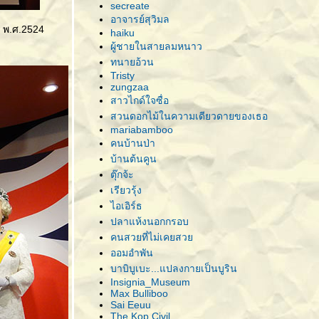
secreate
อาจารย์สุวิมล
. พ.ศ.2524
haiku
ผู้ชายในสายลมหนาว
ทนายอ้วน
Tristy
zungzaa
สาวไกด์ใจซื่อ
สวนดอกไม้ในความเดียวดายของเธอ
mariabamboo
คนบ้านป่า
บ้านต้นคูน
ตุ๊กจ้ะ
เรียวรุ้ง
ไอเอิร์ธ
ปลาแห้งนอกกรอบ
คนสวยที่ไม่เคยสว
ออมอำพัน
บาบิบูเบะ...แปลงกายเป็นบูริน
Insignia_Museum
Max Bulliboo
Sai Eeuu
The Kop Civil