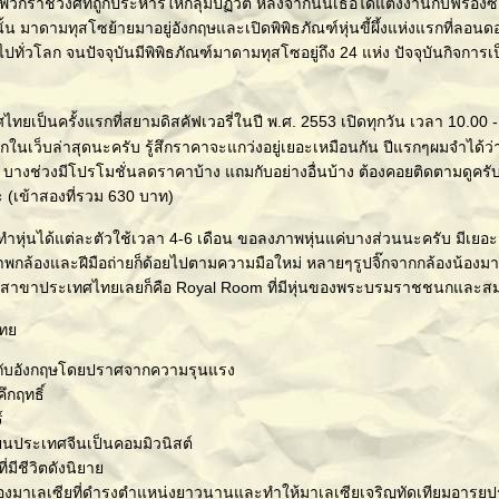
วกราชวงศ์ที่ถูกประหารให้กลุ่มปฏิวัติ หลังจากนั้นเธอได้แต่งงานกับฟรองซ
าดามทุสโซย้ายมาอยู่อังกฤษและเปิดพิพิธภัณฑ์หุ่นขี้ผึ้งแห่งแรกที่ลอนด
กไปทั่วโลก จนปัจจุบันมีพิพิธภัณฑ์มาดามทุสโซอยู่ถึง 24 แห่ง ปัจจุบันกิจกา
ไทยเป็นครั้งแรกที่สยามดิสคัฟเวอรี่ในปี พ.ศ. 2553 เปิดทุกวัน เวลา 10.00 -
จากในเว็บล่าสุดนะครับ รู้สึกราคาจะแกว่งอยู่เยอะเหมือนกัน ปีแรกๆผมจำได้ว่า
 บางช่วงมีโปรโมชั่นลดราคาบ้าง แถมกับอย่างอื่นบ้าง ต้องคอยติดตามดูครับ
่ะ (เข้าสองที่รวม 630 บาท)
หุ่นได้แต่ละตัวใช้เวลา 4-6 เดือน ขอลงภาพหุ่นแค่บางส่วนนะครับ มีเยอ
าพกล้องและฝีมือถ่ายก็ด้อยไปตามความมือใหม่ หลายๆรูปจิ๊กจากกล้องน้องมาครั
ของสาขาประเทศไทยเลยก็คือ Royal Room ที่มีหุ่นของพระบรมราชชนกและสมเด
ไท
ู้กับอังกฤษโดยปราศจากความรุนแรง
ึกฤทธิ์
์
่ยนประเทศจีนเป็นคอมมิวนิสต์
่มีชีวิตดังนิยา
องมาเลเซียที่ดำรงตำแหน่งยาวนานและทำให้มาเลเซียเจริญทัดเทียมอารย