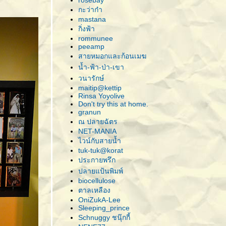
rosebay
กะว่าก๋า
mastana
กิ่งฟ้า
rommunee
peeamp
สายหมอกและก้อนเมฆ
น้ำ-ฟ้า-ป่า-เขา
วนารักษ์
maitip@kettip
Rinsa Yoyolive
Don't try this at home.
granun
ณ ปลายฉัตร
NET-MANIA
ไวน์กับสายน้ำ
tuk-tuk@korat
ประกายพรึก
ปลายแป้นพิมพ์
biocellulose
ตาลเหลือง
OniZukA-Lee
Sleeping_prince
Schnuggy ชนุ๊กกี้