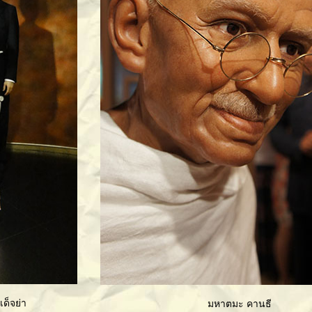
็จย่า
มหาตมะ คานธี