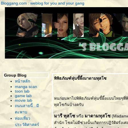
Bloggang.com : weblog for you and your gang
Group Blog
พิพิธภัณฑ์หุ่นขี้ผึ้งมาดามทุสโซ
หน้าหลัก
manga scan
toon lab
game lab
หนก่อนพาไปพิพิธภัณฑ์หุ่นขี้ผึ้งแบบไทยๆที่พ
movie lab
ทุสโซกันบ้างครับ
ถนนสายนี้...มี
ตะพาบ
มารี ทุสโซ
มาดามทุสโซ
หรือ
(Madame T
ท่องเที่ยว
สำนัก โชคไม่ดีช่วงนั้นเกิดการปฏิวัติฝรั่งเศ
ประวัติศาสตร์