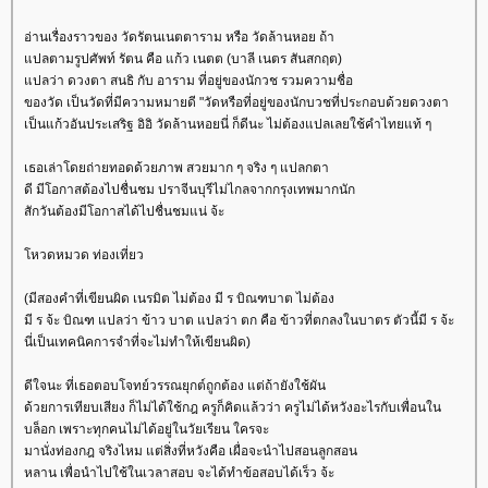
อ่านเรื่องราวของ วัดรัตนเนตตาราม หรือ วัดล้านหอย ถ้า
ปลตามรูปศัพท์ รัตน คือ แก้ว เนตต (บาลี เนตร สันสกฤต)
ปลว่า ดวงตา สนธิ กับ อาราม ที่อยู่ของนักวช รวมความชื่อ
ของวัด เป็นวัดที่มีความหมายดี "วัดหรือที่อยู่ของนักบวชที่ประกอบด้วยดวงตา
เป็นแก้วอันประเสริฐ อิอิ วัดล้านหอยนี่ ก็ดีนะ ไม่ต้องแปลเลยใช้คำไทยแท้ ๆ
เธอเล่าโดยถ่ายทอดด้วยภาพ สวยมาก ๆ จริง ๆ แปลกตา
ดี มีโอกาสต้องไปชื่นชม ปราจีนบุรีไม่ไกลจากกรุงเทพมากนัก
สักวันต้องมีโอกาสได้ไปชื่นชมแน่ จ้ะ
หวดหมวด ท่องเที่ยว
(มีสองคำที่เขียนผิด เนรมิต ไม่ต้อง มี ร บิณฑบาต ไม่ต้อง
มี ร จ้ะ บิณฑ แปลว่า ข้าว บาต แปลว่า ตก คือ ข้าวที่ตกลงในบาตร ตัวนี้มี ร จ้ะ
นี่เป็นเทคนิคการจำที่จะไม่ทำให้เขียนผิด)
ดีใจนะ ที่เธอตอบโจทย์วรรณยุกต์ถูกต้อง แต่ถ้ายังใช้ผัน
ด้วยการเทียบเสียง ก็ไม่ได้ใช้กฎ ครูก็คิดแล้วว่า ครูไม่ได้หวังอะไรกับเพื่อนใน
บล็อก เพราะทุกคนไม่ได้อยู่ในวัยเรียน ใครจะ
มานั่งท่องกฎ จริงไหม แต่สิ่งที่หวังคือ เผื่อจะนำไปสอนลูกสอน
หลาน เพื่อนำไปใช้ในเวลาสอบ จะได้ทำข้อสอบได้เร็ว จ้ะ