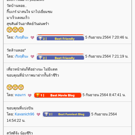
วัดบ้านหอย..
กิ๊บเกร๋ น่าสนใจ น่าไปเยี่ยมชม
มาเร็วเคลมเร็ว
สุขสันต์วันอาทิตย์วันฝนพรำ
ดย:
เริงฤดีนะ
5 กันยายน 2564 7:20:46 น.
วัดล้านหอย*
ดย:
เริงฤดีนะ
5 กันยายน 2564 7:21:19 น.
เที่ยวหน้าฝนก็ดีอย่างนะ ไม่มีแดด
ขอบคุณที่นำภาพมาฝากกัีนจ้าชีริว
ดย:
หอมกร
5 กันยายน 2564 8:47:41 น.
ขอบคุณที่แบ่งปัน
ดย:
Kavanich96
5 กันยายน 2564
14:54:22 น.
สวัสดีจ้ะ น้องชีริว