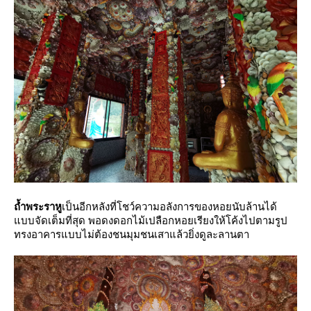
ถ้ำพระราหู
เป็นอีกหลังที่โชว์ความอลังการของหอยนับล้านได้
บบจัดเต็มที่สุด พอดงดอกไม้เปลือกหอยเรียงให้โค้งไปตามรูป
ทรงอาคารแบบไม่ต้องชนมุมชนเสาแล้วยิ่งดูละลานตา