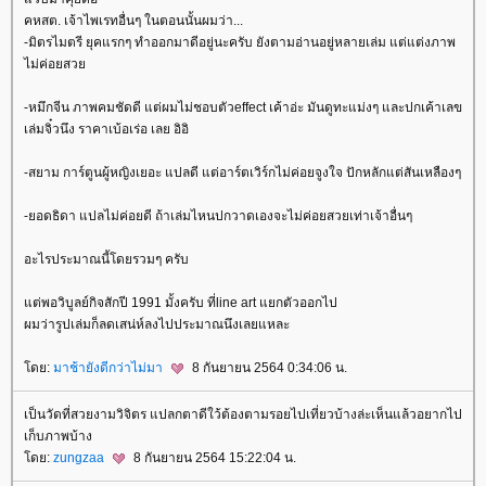
คหสต. เจ้าไพเรทอื่นๆ ในตอนนั้นผมว่า...
-มิตรไมตรี ยุคแรกๆ ทำออกมาดีอยู่นะครับ ยังตามอ่านอยู่หลายเล่ม แต่แต่งภาพ
ไม่ค่อยสว
-หมึกจีน ภาพคมชัดดี แต่ผมไม่ชอบตัวeffect เค้าอ่ะ มันดูทะแม่งๆ และปกเค้าเลข
เล่มจิ๋วนึง ราคาเบ้อเร่อ เลย อิอิ
-สยาม การ์ตูนผู้หญิงเยอะ แปลดี แต่อาร์ตเวิร์กไม่ค่อยจูงใจ ปักหลักแต่สันเหลืองๆ
-ยอดธิดา แปลไม่ค่อยดี ถ้าเล่มไหนปกวาดเองจะไม่ค่อยสวยเท่าเจ้าอื่นๆ
อะไรประมาณนี้โดยรวมๆ ครับ
ต่พอวิบูลย์กิจสักปี 1991 มั้งครับ ที่line art แยกตัวออกไป
ผมว่ารูปเล่มก็ลดเสน่ห์ลงไปประมาณนึงเลยแหละ
ดย:
มาช้ายังดีกว่าไม่มา
8 กันยายน 2564 0:34:06 น.
เป็นวัดที่สวยงามวิจิตร แปลกตาดีใว้ต้องตามรอยไปเที่ยวบ้างล่ะเห็นแล้วอยากไป
เก็บภาพบ้าง
ดย:
zungzaa
8 กันยายน 2564 15:22:04 น.