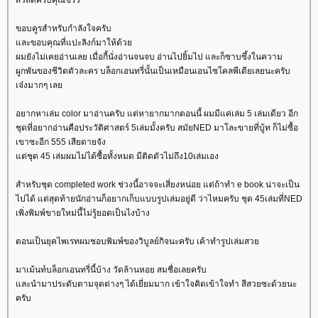
ขอบคูรสำหรับกำลังใจครับ
ละขอบคุณที่แปะลิงก์มาให้ด้ว
ผมยังไม่เคยอ่านเลย เมื่อกี้นั่งอ่านจนจบ อ่านไปยิ้มไป และก็ซาบซึ้งในความ
ผูกพันของชีวิตตัวละคร บล็อกเอนทรี่นั้นเป็นเหมือนเอนไซโคลพีเดียเลยนะครับ
เจ๋งมากๆ เล
อยากหาเล่ม color มาอ่านครับ แต่หายากมากตอนนี้ ผมมีแค่เล่ม 5 เล่มเดียว อีก
ชุดที่อยากอ่านคือประวัติศาสตร์ 5เล่มมั้งครับ สมัยNED มาโละขายที่บู้ท ก็ไม่ซื้อ
เขาซะอีก 555 เสียดายจัง
ต่ชุด 45 เล่มผมไม่ได้ซื้อทั้งหมด มีติดตัวไม่ถึง10เล่มเอง
สำหรับชุด completed work ช่วงนี้อาจจะเสี่ยงหน่อย แต่ถ้าทำ e book น่าจะเป็น
ไปได้ แต่สุดท้ายนักอ่านก็อยากเก็บแบบรูปเล่มอยู่ดี ว่าไหมครับ ชุด 45เล่มที่NED
เพิ่งพิมพ์ขายใหม่นี้ไม่รู้ยอดเป็นไงบ้าง
ตอนเป็นยุคไพเรทผมชอบพิมพ์ของวิบูลย์กิจนะครับ เค้าทำรูปเล่มสว
มาเม้นท์บล็อกเอนทรี่นี้บ้าง วัดล้านหอย สมชื่อเลยครับ
ละนำมาประดับตามจุดต่างๆ ได้เยี่ยมมาก เข้าใจคิดเข้าใจทำ สีสวยซะด้วยนะ
ครับ