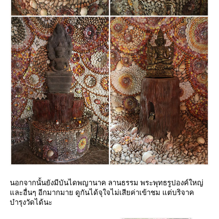
นอกจากนั้นยังมีบันไดพญานาค ลานธรรม พระพุทธรูปองค์ใหญ่
ละอื่นๆ อีกมากมาย ดูกันได้จุใจไม่เสียค่าเข้าชม แต่บริจาค
บำรุงวัดได้นะ