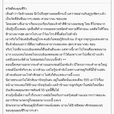
สวัสดีค่ะคุณชีริว
เห็นคำว่าวัดล้านหอย นึกไปถึงสุสานหอยที่กระบี่ แต่ว่าพออ่านกับดูรูปชัดๆ แล้ว
เป็นวัดที่อันซีนมากๆ เลยค่ะ สวยมากอะ ชอบเล
ดยเฉพาะที่เอามาเรียงแบบเรียบร้อยแล้วทำสีฟ้าม่วงอมชมพู โหย สีโปรดมาก
เห็นปุ๊บปิ๊งเลยค่ะ จุดอื่นที่ทำจากหอยหลายชนิดทำหลายสีก็สวยนะ แต่ติดใจสีโทน
ฟ้าม่วงมากสุด อยากไปๆ เอาไว้อะไรๆ ดีขึ้นต้องไปตำมั่ง
เอาจริงไม่ใช่แค่อันซีนอยู่ไกล คนยังไม่ค่อยรู้จักแล้วนะ ถ้าดูจากทุกรูปแต่ละสถาน
ที่แล้วต้องบอกว่านี่คืองานศิลปะหายากเลยแหละ สุดๆ สวยมากค่ะ ชอบ
จริงๆ ไปเที่ยวแบบอันแพลนก็ตื่นเต้นดีนะคะ แต่ทางนี้เวลาไปไหนคือแพลนนาน
มาก แบบแทบไม่เคยไปแบบอันแพลนเลย เอาไว้ต้องหาเวลาไปเที่ยวบ้างแล้ว
ต่มีบ่อจระเข้ด้วย ไม่ค่อยชอบไปแบบนี้กลัว ><
ตอนนี้สงขลานอกจากจะทำด่านนอกแซนด์บ็อกซ์แล้ว มีโครงการจะทำหาดใหญ่
ซนด์บ็อกซ์จริงๆ ค่ะ น่ากลัวอะ แต่ไม่รู้จะทำยังไงเพราะเศรษฐกิจที่นี่ก็ย่ำแย่ค่ะ
เค้าคงต้องหาอะไรทำสักอย่าง ไม่ดังก็ดับแหละงานนี้ แงงง
นิยายพระเอกไม่ได้กลับมาปัจจุบันค่ะ อยู่ในอดีตนั่นแหละดีละ 555 เอาไว้เรื่อง
หน้าอาจจะลองให้ข้ามมาปัจจุบันมั่ง แต่ถ้าข้ามมาปลูกกัญชาในสมัยใหม่นี่คง
บันเทิงเลยคุณภพราชทัณฑ์ 55 มุขนี้ซื้อได้
ส่วนรุ้งนั้นมีความก้ำกึ่งระหว่างสมัยใหม่กับเก่าแต่รุ้งต่อต้านแม่มากกว่าพ่อและ
อยากรักษามรดกปู่ก็เลยออกมาแบบนี้ แหะๆ
อักษรเทวนาครีตอนดูนึกถึงพราหมณ์เลยค่ะ น่าจะได้อิ ทธิพลมาสักหน่อยแน่ๆ
ขอบคุณคุณชีริวมากๆ ค่า