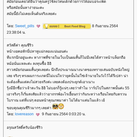
สมัยก่อนเคยได้ยินว่าคุณครูใช้ลงโทษเด็กด้วยการให้อมบอระเพ็ด
หรือสมัยนั้นหาง่ายนะคะ
สมัยนี้ยังไม่เคยเห็นต้นจริงเลยค่ะ
ดย:
Sweet_pills
8 กันยายน 2564
23:38:04 น.
สวัสดีค่า คุณชีริว
หน้างอคอหักนี่ปลาทูแม่กลองแน่นอนค่ะ
ทีแรกนึกอยู่นะคะ หาภาพที่ขายในเว็บเป็นผมสั้นก็ไม่มีเลยได้สาวหน้าบล็อกถือ
หม้อนั่นแหละค่ะ ลงทุนซื้อ อิอิ
สาวสมัยก่อนผมสั้นกุดเลยค่ะ นึกถึงประมาณนางนาคของทรายเล่นฉบับหนังใหญ่
เลย จริงๆ ทรงผมการะเกดนี่ไม่แน่ใจว่ายุคนั้นไม่ใช่เจ้านายในวังไว้ได้รึเปล่า น่า
จะต้องสั้นแต่คงไม่สวยจริงค่ะ เลยคงต้องประยุกต์เอาเนาะ
รุ้งมีอีกชื่อว่าเจ้าตะวัน อิอิ ไม่บอกก็รู้แน่ๆ เลยว่าทำไม วาร์ปไปในสภาพนั้นค่ะ 55
เอาจริงๆ ก็เริ่มสงสัยแล้วว่าอาถรรพ์อะไรเฮี้ยนกว่ากันระหว่างเรือนไทยกับตรวน
บราณ แต่ที่แน่ๆ ตอนหน้าคุณภพมาค่า ไม่ได้มาแค่มโนแล้ว เย้
ขอบคุณคุณชีริวมากๆ เลยค่า
ดย:
lovereason
9 กันยายน 2564 0:03:20 น.
อรุณสวัสดิ์ครับน้องชีริว