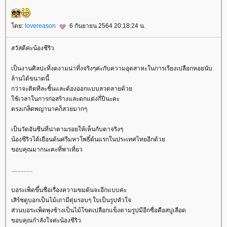
ดย:
lovereason
6 กันยายน 2564 20:18:24 น.
สวัสดีค่ะน้องชีริว
เป็นงานศิลปะที่งดงามน่าทึ่งจริงๆค่ะกับความอุตสาหะในการเรียงเปลือกหอยนับ
ล้านได้ขนาดนี้
กว่าจะติดทีละชิ้นและต้องออกแบบลวดลายด้ว
ช้เวลาในการก่อสร้างและตกแต่งกี่ปีนะคะ
ตรงเกล็ดพญานาคก็สวยมากๆ
เป็นวัดอันซีนที่น่าตามรอยให้เห็นกับตาจริงๆ
น้องชีริวได้เยือนต้นศรีมหาโพธิ์ต้นแรกในประเทศไทยอีกด้ว
ขอบคุณมากนะคะที่พาเที่ยว
..............
บอระเพ็ดขึ้นชื่อเรื่องความขมต้นจะอีกแบบค่ะ
เสิร์ชดูบอกเป็นไม้เถามีตุ่มรอบๆ ใบเป็นรูปหัวใจ
ส่วนบอระเพ็ดพุงช้างเป็นไม้โขดเปลือกแข็งตามรูปมีอีกชื่อคือสบู่เลือด
ขอบคุณกำลังใจค่ะน้องชีริว