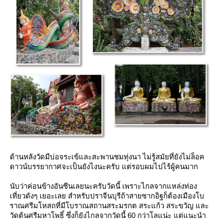
ด้านหลังวัดมีบ่อจระเข้และสะพานชมทุ่งนา ไม่รู้สมัยที่ยังไม่ล็อค
ดาวน์บรรยากาศจะเป็นยังไงนะครับ แต่รอบผมไปไร้ผู้คนมาก
นับว่าค่อนข้างอันซีนเลยนะครับวัดนี้ เพราะไกลจากแหล่งท่อง
เที่ยวดังๆ เยอะเลย สำหรับปราจีนบุรีถ้าสายซากอิฐก็ต้องเมืองโบ
ราณศรีมโหสถที่มีโบราณสถานสระมรกต สระแก้ว สระขวัญ และ
วัดต้นศรีมหาโพธิ์ ซึ่งก็ยังไกลจากวัดนี้ 60 กว่าโลแน่ะ แต่แนะนำ