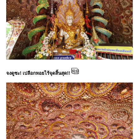
จงดูซะ! เปลือกหอยไร้จุดสิ้นสุด!!