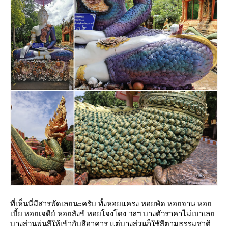
ที่เห็นนี่มีสารพัดเลยนะครับ ทั้งหอยแครง หอยพัด หอยจาน หอ
เบี้ย หอยเจดีย์ หอยสังข์ หอยโจงโดง ฯลฯ บางตัวราคาไม่เบาเล
บางส่วนพ่นสีให้เข้ากับสีอาคาร แต่บางส่วนก็ใช้สีตามธรรมชาติ