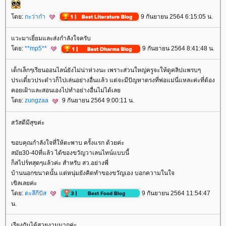
ดย:
กะว่าก๋า
9 กันยายน 2564 6:15:05 น.
วะมาเยี่ยมและส่งกำลังใจครับ
ดย:
**mp5**
9 กันยายน 2564 8:41:48 น.
เด็กเล็กๆเรียนออนไลน์ยังไม่น่าห่วงนะ เพราะส่วนใหญ่ครูจะให้ดูคลิปแพรบๆ
ประเดี๋ยวประด๋าวก็ไปเล่นอย่างอื่นแล้ว แต่จะมีปัญหาตรงที่พ่อแม่นี่แหละค่ะที่ต้อง
คอยเฝ้าและสอนเองไปทำอย่างอื่นไม่ได้เล
ดย:
zungzaa
9 กันยายน 2564 9:00:11 น.
สวัสดีมีสุขค่ะ
ขอบคุณกำลังใจที่ให้ตะพาบ ครั้งแรก ด้วยค่ะ
สมัย30-40ที่แล้ว ได้ของขวัญวาเลนไทน์แบบนี้
ก็สไปร์ทสุดๆแล้วค่ะ สำหรับ สว.อย่างพี่
บ้านนอกขนาดนั้น แต่หนุ่มยังคิดทำของขวัญเอง บอกความในใจ
เขิลเลยค่ะ
ดย:
ตะลีกีปัส
9 กันยายน 2564 11:54:47
น.
เรียงกันได้สวยงามมากค่ะ