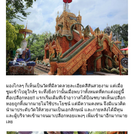
มองไกลๆ ก็เห็นเป็นวัดที่มีลวดลวยละเอียดสีสันสวยงาม แต่เมื่อ
ซูมเข้าไปดูใกล้ๆ จะทึ่งยิ่งกว่านั้นเมื่อพบว่าทั้งหมดที่ตกแต่งอยู่นี้
คือเปลือกหอย!! แรกเริ่มเดิมทีเจ้าอาวาสได้บิณฑบาตเห็นเปลือก
หอยถูกทิ้งมากมายไม่ใช้ประโยชน์ แต่มีความคงทน จึงมีแนวคิด
นำมาประดับวัดให้สวยงามเป็นเอกลักษณ์ และภายหลังได้มีทุน
ละผู้บริจาคเข้ามาจนมาเปลือกหอยแพงๆ เพิ่มเข้ามาอีกมากมา
เล