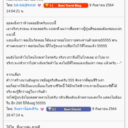
ดย:
tuk-tuk@korat
9 กันยายน 2564
14:04:21 น.
หุยละยิ่งกว่าล้านหอยอีกครับแบบนี้
เอาจริงๆ สวยนะ สวยเลยครับ แปลกดี ผมว่าเพื่อนชาวญี่ปุ่นที่ของผมต้องชอบแน่ๆ
นวนี้
อบเห็นว่า พอเป็นวัดหอย ก็ต้องเอาหอยไปถวายพระท่านด้วยหรอ55555 พระ
ท่านคงบอกว่า พอก่อนโยม นี่ก็ไม่รู้จะเอาเปลือกไปไว้ที่ไหนแล้ว 55555
ผมยังไม่กล้าไปไหนไกลเท่าไหร่ครับ จริงๆ ปราจีนก็ไม่ไกลเลย น่าไปมาก
จริงๆ จะกลัวการไปต่างจังหวัดทำไม คงไม่มีที่ไหนแดงเข้มเท่า กทม แล้วครับ - -''
จากบล๊อก
คำว่าสร้างนานยันลูกบวชมีอยู่จริงสินะครับ 555 ฟังจากที่คุณชีริวเล่า
ผมก็อยากให้เป็นแบบนั้นนะในช่วงชีวิตนี้ ให้มีรถไฟฟ้ากระจายเป็นเมกะซิตี้ได้
จริง คงรู้สึกว่าอยู่ในวากันด้า
รถไฟปู้นๆ ยังไม่เคยพาหลานไปครับ กลัวเสียงดังแล้วหลานจะตกใจ แต่คงไม่ต้อง
รีบ อีก 200 ปีก็ยังอยู่ 55555
ดย:
จันทราน็อคเทิร์น
9 กันยายน 2564
16:47:14 น.
อ้โห...ทึ่งมากค่ะ สวยดี