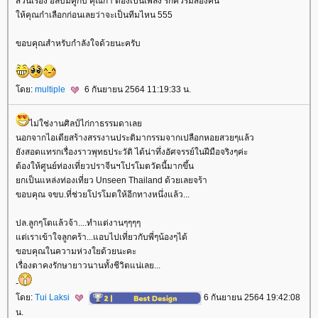
ส่วนเรื่อง อัลบั้มคู่กับ คุณก๋า ต้องเป็นเพลง รักควรมีสองคน
ห้คุณก๋าเลือกก่อนเลยว่าจะเป็นทีมไหน 555
ขอบคุณสำหรับกำลังใจด้วยนะครับ
ดย:
multiple
6 กันยายน 2564 11:19:33 น.
ไม่ใช่งานศิลป์ไก่กาธรรมดาเล
นอกจากไอเดียสร้างสรรงานประติมากรรมจากเปลือกหอยสวยๆแล้ว
ังสอดแทรกเรื่องราวพุทธประวัติ ได้น่าทึ่งอัศจรรย์ในฝีมือจริงๆค่ะ
ต้องให้ศูนย์ท่องเที่ยวปราจีนฯโปรโมตวัดนี้มากขึ้น
กเป็นแหล่งท่องเที่ยว Unseen Thailand ด้วยเลยจร้า
ขอบคุณ จขบ.ที่ช่วยโปรโมตให้อีกทางหนึ่งแล้ว...
ปล.ลูกๆโตแล้วจ้า....ทำแต่งานๆๆๆๆ
ต่เราเข้าใจลูกคร้า...แอบไปเที่ยวกับพี่ๆน้องๆได้
ขอบคุณในความห่วงใยด้วยนะคะ
เรื่องตาคงรักษายาวนานทั้งชีวิตแน่เลย...
-
ดย:
Tui Laksi
6 กันยายน 2564 19:42:08
น.