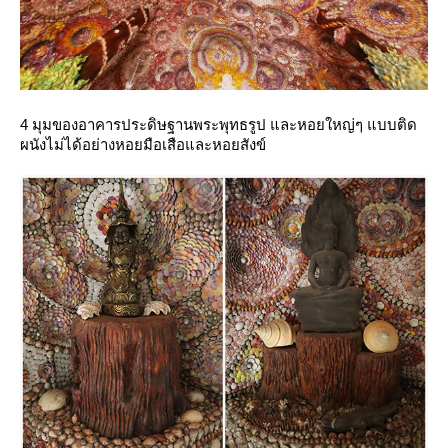
4 มุมของอาคารประดิษฐานพระพุทธรูป และหอยใหญ่ๆ แบบติด
ผนังไม่ได้อย่างหอยมือเสือและหอยสังข์