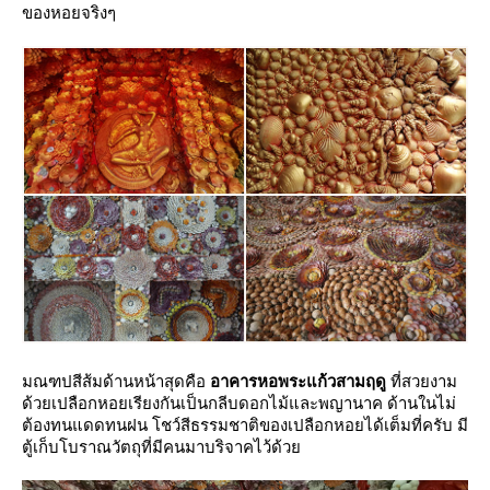
ของหอยจริงๆ
มณฑปสีส้มด้านหน้าสุดคือ
อาคารหอพระแก้วสามฤดู
ที่สวยงาม
ด้วยเปลือกหอยเรียงกันเป็นกลีบดอกไม้และพญานาค ด้านในไม่
ต้องทนแดดทนฝน โชว์สีธรรมชาติของเปลือกหอยได้เต็มที่ครับ มี
ตู้เก็บโบราณวัตถุที่มีคนมาบริจาคไว้ด้ว