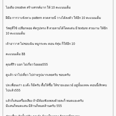
ไอเดีย creative สร้างสรรค์มาก ให้ 10 คะแนนเต็ม
ฝีมือ การวางจังหวะ pattern ลวดลายนี่ วางได้ลงตัว ให้อีก 10 คะแนนเต็ม
วัสดุที่ใช้ เปลือกหอย คัดรูปทรง สี ลวยลายได้โดดเด่น มี texture สวยงาม ให้อีก
10 คะแนนเต็ม
เจ้าอาวาส ไม่ชอบฉัน หมูกระทะ ตอน 4ทุ่ม ก็ให้อีก 10
คะแนนเต็ม อิอิ
คุณซีริว บอก ไม่เกี่ยวว้อยยย555
ดูแล้ว น่าไปเที่ยว ไปถ่ายรูปมากเลยครับ ชอบครับ
ปล.เพื่อนเก่า อ.เต๊ะ ก็มีครับ ตื้อให้ซื้อ ให้ขายแอมเวย์ อยู่นั้่นแหละ ตอนนี้เลิกคบ
ไปแล้ว555
ล้วก็เล่นเครื่องเสียง ถ้ามีห้องฟังเพลงด้วยละก็ หมดแยะครับ
มีแสนก็หมดแสน มีล้านก็หมดล้านครับ 555