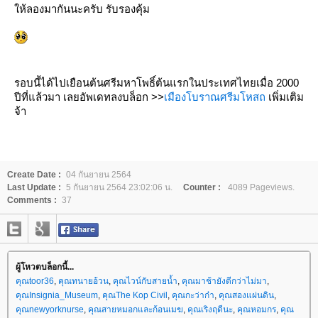
ห้ลองมากันนะครับ รับรองคุ้ม
รอบนี้ได้ไปเยือนต้นศรีมหาโพธิ์ต้นแรกในประเทศไทยเมื่อ 2000
ปีที่แล้วมา เลยอัพเดทลงบล็อก >>
เมืองโบราณศรีมโหสถ
เพิ่มเติม
จ้า
Create Date :
04 กันยายน 2564
Last Update :
5 กันยายน 2564 23:02:06 น.
Counter :
4089 Pageviews.
Comments :
37
ผู้โหวตบล็อกนี้...
คุณtoor36
,
คุณทนายอ้วน
,
คุณไวน์กับสายน้ำ
,
คุณมาช้ายังดีกว่าไม่มา
,
คุณInsignia_Museum
,
คุณThe Kop Civil
,
คุณกะว่าก๋า
,
คุณสองแผ่นดิน
,
คุณnewyorknurse
,
คุณสายหมอกและก้อนเมฆ
,
คุณเริงฤดีนะ
,
คุณหอมกร
,
คุณ