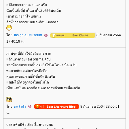
เปลือกหอยเยอะมากเลยครับ
นับเป็นสิ่งที่น่าตื่นตาตื่นใจที่ได้พบเห็น
เขานำมาจากไหนกันนะ
อีกทั้งการออกแบบและสีสันแปลกตา
ดย:
Insignia_Museum
8 กันยายน 2564
17:40:19 น.
ภาพชุดนี้พี่ก๋าใช้มือถือถ่ายภาพ
ล้วแต่งด้วยแอพ prisma ครับ
ช่วงที่ถ่ายภาพชุดนี้น่าจะยังใช้ไอโฟน 7 นี่ล่ะครับ
พอบวกกับเลนส์มาโครมือถือ
คุณภาพของภาพก็ดีขึ้นนิดนึงครับ
ต่ยังไงก็คงสู้กล้องใหญ่ไม่ได้
เพียงแต่มันสะดวกดีตอนแต่งภาพด้วยแอพนี่ล่ะครับ
ดย:
กะว่าก๋า
8 กันยายน 2564 23:00:51
น.
บอระเพ็ดมีชื่อเสียงเรื่องความขม