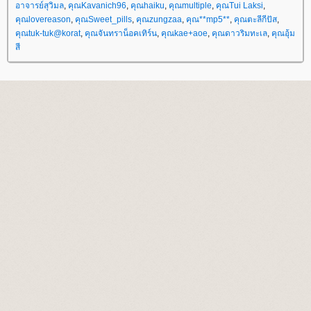
อาจารย์สุวิมล
,
คุณKavanich96
,
คุณhaiku
,
คุณmultiple
,
คุณTui Laksi
,
คุณlovereason
,
คุณSweet_pills
,
คุณzungzaa
,
คุณ**mp5**
,
คุณตะลีกีปัส
,
คุณtuk-tuk@korat
,
คุณจันทราน็อคเทิร์น
,
คุณkae+aoe
,
คุณดาวริมทะเล
,
คุณอุ้ม
สี