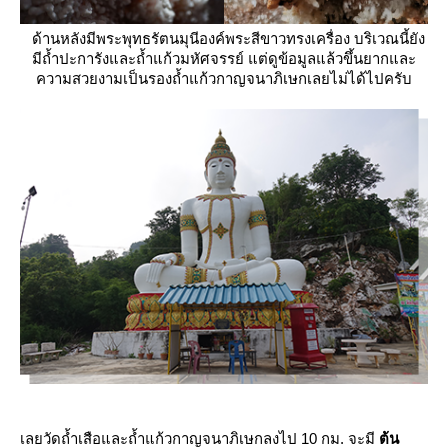
ด้านหลังมีพระพุทธรัตนมุนีองค์พระสีขาวทรงเครื่อง บริเวณนี้ยัง
มีถ้ำปะการังและถ้ำแก้วมหัศจรรย์ แต่ดูข้อมูลแล้วขึ้นยากและ
ความสวยงามเป็นรองถ้ำแก้วกาญจนาภิเษกเลยไม่ได้ไปครับ
เลยวัดถ้ำเสือและถ้ำแก้วกาญจนาภิเษกลงไป 10 กม. จะมี
ต้น