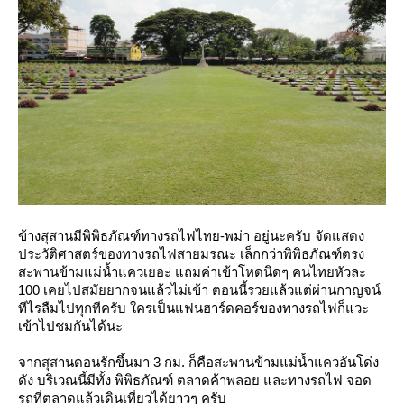
ข้างสุสานมีพิพิธภัณฑ์ทางรถไฟไทย-พม่า อยู่นะครับ จัดแสดง
ประวัติศาสตร์ของทางรถไฟสายมรณะ เล็กกว่าพิพิธภัณฑ์ตรง
สะพานข้ามแม่น้ำแควเยอะ แถมค่าเข้าโหดนิดๆ คนไทยหัวละ
100 เคยไปสมัยยากจนแล้วไม่เข้า ตอนนี้รวยแล้วแต่ผ่านกาญจน์
ทีไรลืมไปทุกทีครับ ใครเป็นแฟนฮาร์ดคอร์ของทางรถไฟก็แวะ
เข้าไปชมกันได้นะ
จากสุสานดอนรักขึ้นมา 3 กม. ก็คือสะพานข้ามแม่น้ำแควอันโด่ง
ดัง บริเวณนี้มีทั้ง พิพิธภัณฑ์ ตลาดค้าพลอย และทางรถไฟ จอด
รถที่ตลาดแล้วเดินเที่ยวได้ยาวๆ ครับ