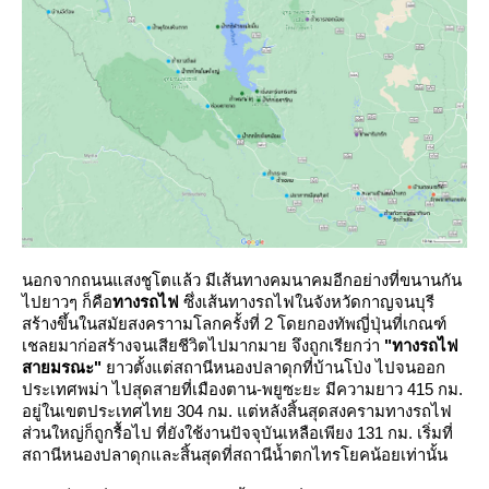
นอกจากถนนแสงชูโตแล้ว มีเส้นทางคมนาคมอีกอย่างที่ขนานกัน
ไปยาวๆ ก็คือ
ทางรถไฟ
ซึ่งเส้นทางรถไฟในจังหวัดกาญจนบุรี
สร้างขึ้นในสมัยสงคราามโลกครั้งที่ 2 โดยกองทัพญี่ปุ่นที่เกณฑ์
เชลยมาก่อสร้างจนเสียชีวิตไปมากมาย จึงถูกเรียกว่า
"ทางรถไฟ
สายมรณะ"
าวตั้งแต่สถานีหนองปลาดุกที่บ้านโป่ง ไปจนออก
ประเทศพม่า ไปสุดสายที่เมืองตาน-พยูซะยะ มีความยาว 415 กม.
อยู่ในเขตประเทศไทย 304 กม. แต่หลังสิ้นสุดสงครามทางรถไฟ
ส่วนใหญ่ก็ถูกรื้อไป ที่ยังใช้งานปัจจุบันเหลือเพียง 131 กม. เริ่มที่
สถานีหนองปลาดุกและสิ้นสุดที่สถานีน้ำตกไทรโยคน้อยเท่านั้น