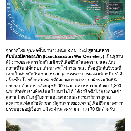
จากวัดไชยชุมพลขึ้นมาทางเหนือ 3 กม. จะมี
สุสานทหาร
สัมพันธมิตรดอนรัก (Kanchanaburi War Cemetery)
เป็นสุสาน
ที่ฝังร่างของทหารสัมพันธมิตรที่เสียชีวิตในสงคราม และเป็น
สุสานที่ใหญ่ที่สุดบนเส้นทางรถไฟสายมรณะ ตั้งอยู่ใกล้บริเวณที่
เคยเป็นค่ายกักกันเชลย หน่วยสุสานทหารบกของสัมพันธมิตรได้
สร้างขึ้น โดยย้ายศพเชลยที่ฝังตามค่ายต่างๆ มาฝังรวมกันที่นี่
ประกอบด้วยทหารอังกฤษ 5,000 นาย และทหารฮอลันดา 1,800
นาย สำหรับร่างที่เคลื่อนย้ายมาไม่ได้ ได้จารึกชื่อไว้ตรงทางเข้า
สุสาน ปัจจุบันอยู่ในความดูแลของคณะกรรมาธิการสุสาน
สงครามแห่งเครือจักรภพ มีลูกหลานของเหล่าผู้เสียชีวิตมาเคารพ
บรรพบุรุษอยู่เรื่อยๆ แม้จะผ่านสงครามมากว่า 70 ปีแล้วครับ