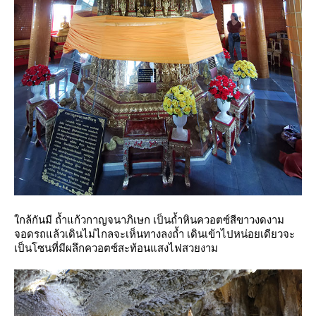
กล้กันมี
ถ้ำแก้วกาญจนาภิเษก
เป็นถ้ำหินควอตซ์สีขาวงดงาม
จอดรถแล้วเดินไม่ไกลจะเห็นทางลงถ้ำ เดินเข้าไปหน่อยเดียวจะ
เป็นโซนที่มีผลึกควอตซ์สะท้อนแสงไฟสวยงาม