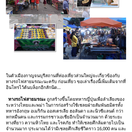
นตัวเมืองกาญจนบุรีสถานที่ท่องเที่ยวส่วนใหญ่จะเกี่ยวข้องกับ
ทางรถไฟสายมรณะนะครับ ก่อนเที่ยว ขอเล่าเรื่องนี้เพิ่มเติมจากที่
อินโทรไว้ต้นบล็อกอีกสักนิด...
ท
างรถไฟสายมรณะ
ถูกสร้างขึ้นโดยทหารญี่ปุ่นเพื่อลำเลียงของ
ระหว่างไทยและพม่า ในการก่อสร้างใช้เชลยฝ่ายสัมพันธมิตรทั้ง
ทหารอังกฤษ อเมริกัน ออสเตรเลีย ฮอลันดา และนิวซีแลนด์ กว่า
หกหมื่นคน และกรรมกรชาวเอเชียอีกเป็นจำนวนมาก ด้วยระยะ
ทางที่ยาว ความหิวโหย และโรคภัย ทำให้เชลยศึกล้มตายไปเป็น
จำนวนมาก ประมาณได้ว่ามีเชลยศึกเสียชีวิตราว 16,000 คน และ