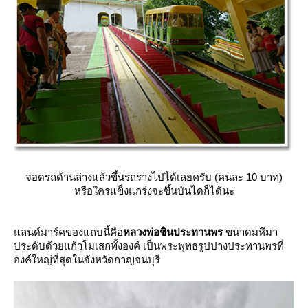
จอดรถด้านล่างแล้วขึ้นรถรางไปได้เลยครับ (คนละ 10 บาท)
หรือใครแข็งแกร่งจะขึ้นบันไดก็ได้นะ
ลนด์มาร์คของแถบนี้คือ
หลวงพ่อชินประทานพร
ขนาดมหึมา
ประดับด้วยแก้วโมเสกทั้งองค์ เป็นพระพุทธรูปปางประทานพรที่
องค์ใหญ่ที่สุดในจังหวัดกาญจนบุรี