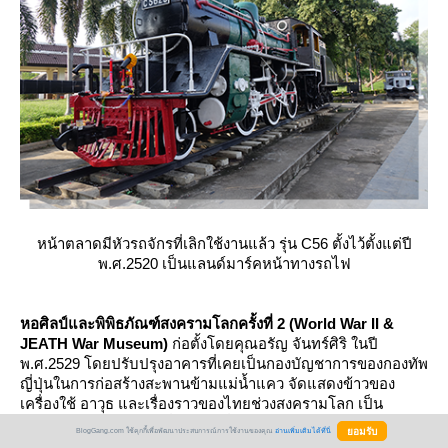
หน้าตลาดมีหัวรถจักรที่เลิกใช้งานแล้ว รุ่น C56 ตั้งไว้ตั้งแต่ปี
พ.ศ.2520 เป็นแลนด์มาร์คหน้าทางรถไฟ
หอศิลป์และพิพิธภัณฑ์สงครามโลกครั้งที่ 2 (World War II &
JEATH War Museum)
ก่อตั้งโดยคุณอรัญ จันทร์ศิริ ในปี
พ.ศ.2529 โดยปรับปรุงอาคารที่เคยเป็นกองบัญชาการของกองทัพ
ญี่ปุ่นในการก่อสร้างสะพานข้ามแม่น้ำแคว จัดแสดงข้าวของ
เครื่องใช้ อาวุธ และเรื่องราวของไทยช่วงสงครามโลก เป็น
พิพิธภัณฑ์สงครามโลกที่ใหญ่โตที่สุดของไทยแล้วครับ นอกจาก
BlogGang.com ใช้คุกกี้เพื่อพัฒนาประสบการณ์การใช้งานของคุณ
อ่านเพิ่มเติมได้ที่นี่
สงครามโลกแล้วยังมีการจัดแสดงโบราณวัตถุที่ขุดพบขณะสร้าง