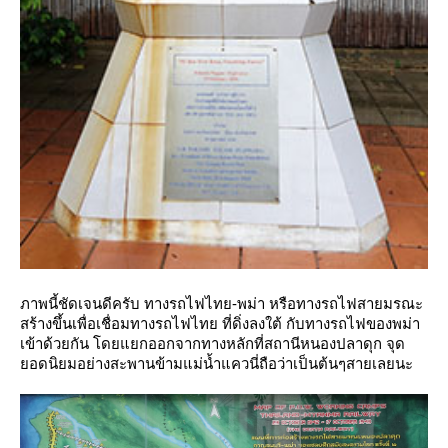
ภาพนี้ชัดเจนดีครับ ทางรถไฟไทย-พม่า หรือทางรถไฟสายมรณะ
สร้างขึ้นเพื่อเชื่อมทางรถไฟไทย ที่ดิ่งลงใต้ กับทางรถไฟของพม่า
เข้าด้วยกัน โดยแยกออกจากทางหลักที่สถานีหนองปลาดุก จุด
อดนิยมอย่างสะพานข้ามแม่น้ำแควนี่ถือว่าเป็นต้นๆสายเลยนะ