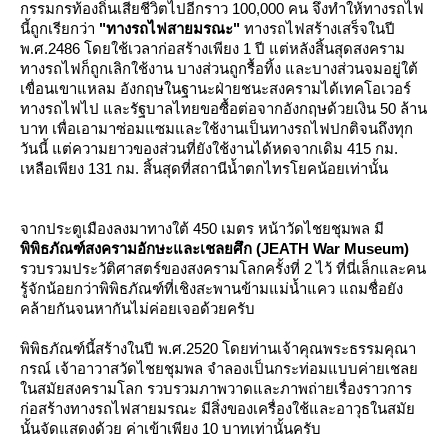
กรรมกรท้องถิ่นเสียชีวิตไปอีกราว 100,000 คน จึงทำให้ทางรถไฟ
นี้ถูกเรียกว่า
"ทางรถไฟสายมรณะ"
ทางรถไฟสร้างเสร็จในปี
พ.ศ.2486 โดยใช้เวลาก่อสร้างเพียง 1 ปี แต่หลังสิ้นสุดสงคราม
ทางรถไฟก็ถูกเลิกใช้งาน บางส่วนถูกรื้อทิ้ง และบางส่วนจมอยู่ใต้
เขื่อนเขาแหลม อังกฤษในฐานะฝ่ายชนะสงครามได้เทคโอเวอร์
ทางรถไฟไป และรัฐบาลไทยขอซื้อต่อจากอังกฤษด้วยเงิน 50 ล้าน
บาท เพื่อเอามาซ่อมแซมและใช้งานเป็นทางรถไฟปกติจนถึงทุก
วันนี้ แต่ความยาวของส่วนที่ยังใช้งานได้หดจากเดิม 415 กม.
เหลือเพียง 131 กม. สิ้นสุดที่สถานีน้ำตกไทรโยคน้อยเท่านั้น
จากประตูเมืองลงมาทางใต้ 450 เมตร หน้าวัดไชยชุมพล มี
พิพิธภัณฑ์สงครามอักษะและเชลยศึก (JEATH War Museum)
รวบรวมประวัติศาสตร์ของสงครามโลกครั้งที่ 2 ไว้ ที่นี่เล็กและคน
รู้จักน้อยกว่าพิพิธภัณฑ์ที่เชิงสะพานข้ามแม่น้ำแคว แถมชื่อยัง
คล้ายกันจนหากันไม่ค่อยเจอด้วยครับ
พิพิธภัณฑ์นี้สร้างในปี พ.ศ.2520 โดยท่านเจ้าคุณพระธรรมคุณา
กรณ์ เจ้าอาวาสวัดไชยชุมพล จำลองเป็นกระท่อมแบบค่ายเชล
นสมัยสงครามโลก รวบรวมภาพวาดและภาพถ่ายเรื่องราวการ
ก่อสร้างทางรถไฟสายมรณะ มีสิ่งของเครื่องใช้และอาวุธในสมั
นั้นจัดแสดงด้วย ค่าเข้าเพียง 10 บาทเท่านั้นครับ