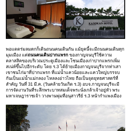
พอแดดร่มลมตกก็เดินถนนคนเดินกัน แม้ยุคนี้จะมีถนนคนเดินทุก
มุมเมือง แต่
ถนนคนเดินปากแพรก
ของกาญจนบุรีใช้ความ
คลาสสิคของบริเวณประตูเมืองและโซนเมืองเก่าปากแพรกเพิ่ม
สเน่ห์ขึ้นไปอีกระดับ โดย ร.3 ได้ย้ายเมืองกาญจนบุรีจากท่าเสา
เขาชนไก่มาที่ปากแพรก ที่แม่น้ำแควน้อยและแควใหญ่บรรจบ
กันเป็นแม่น้ำแม่กลอง ไหลลงอ่าวไทย ถือเป็นจุดยุทธศาสตร์ที่
สำคัญ วันที่ 31 มี.ค. (วันคล้ายวันเกิด ร.3) อบจ.กาญจนบุรีจะมี
การจัดงานวันที่ระลึกพระบาทสมเด็จพระนั่งเกล้าเจ้าอยู่หัว พระ
มหาเจษฎาราชเจ้า วางพานพุ่มที่อนุสาวรีย์ ร.3 หน้ากำแพงเมือง