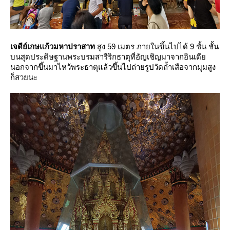
เจดีย์เกษแก้วมหาปราสาท
สูง 59 เมตร ภายในขึ้นไปได้ 9 ชั้น ชั้น
บนสุดประดิษฐานพระบรมสารีริกธาตุที่อัญเชิญมาจากอินเดี
นอกจากขึ้นมาไหว้พระธาตุแล้วขึ้นไปถ่ายรูปวัดถ้ำเสือจากมุมสูง
ก็สวยนะ