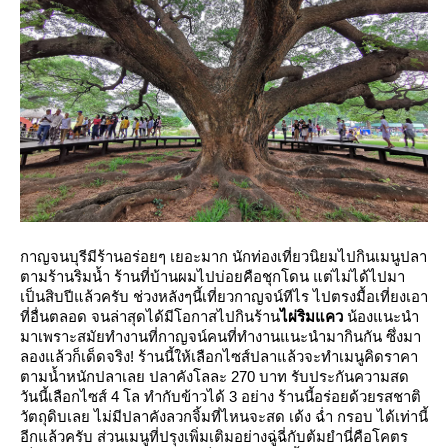
กาญจนบุรีมีร้านอร่อยๆ เยอะมาก นักท่องเที่ยวนิยมไปกินเมนูปลา
ตามร้านริมน้ำ ร้านที่บ้านผมไปบ่อยคือชุกโดน แต่ไม่ได้ไปมา
เป็นสิบปีแล้วครับ ช่วงหลังๆนี้เที่ยวกาญจน์ทีไร ไปตรงมื้อเที่ยงเอา
ที่อื่นตลอด จนล่าสุดได้มีโอกาสไปกินร้าน
ไผ่ริมแคว
น้องแนะนำ
มาเพราะสมัยทำงานที่กาญจน์คนที่ทำงานแนะนำมากินกัน ซึ่งมา
ลองแล้วก็เด็ดจริง! ร้านนี้ให้เลือกไซส์ปลาแล้วจะทำเมนูคิดราคา
ตามน้ำหนักปลาเลย ปลาคังโลละ 270 บาท รับประกันความสด
วันนี้เลือกไซส์ 4 โล ทำกับข้าวได้ 3 อย่าง ร้านนี้อร่อยด้วยรสชาติ
วัตถุดิบเลย ไม่มีปลาคังลวกจิ้มที่ไหนจะสด เด้ง ฉ่ำ กรอบ ได้เท่านี้
อีกแล้วครับ ส่วนเมนูที่ปรุงเพิ่มเติมอย่างฉู่ฉี่กับต้มยำนี่คือโคตร