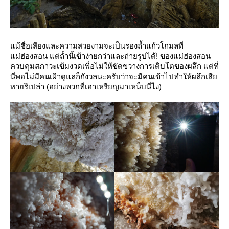
ม้ชื่อเสียงและความสวยงามจะเป็นรองถ้ำแก้วโกมลที่
ม่ฮ่องสอน แต่ถ้ำนี้เข้าง่ายกว่าและถ่ายรูปได้! ของแม่ฮ่องสอน
ควบคุมสภาวะเข้มงวดเพื่อไม่ให้ขัดขวางการเติบโตของผลึก แต่ที่
นี่พอไม่มีคนเฝ้าดูแลก็กังวลนะครับว่าจะมีคนเข้าไปทำให้ผลึกเสี
หายรึเปล่า (อย่างพวกที่เอาเหรียญมาเหน็บนี่ไง)