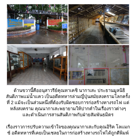
ด้านขวานี้คืออนุสาวรีย์คุณทาเคชิ นากาเสะ ประธานมูลนิธิ
สันติภาพแม่น้ำแคว เป็นอดีตทหารล่ามญี่ปุ่นสมัยสงครามโลกครั้ง
ที่ 2 แม้จะเป็นส่วนหนึ่งที่ต้องรับผิดชอบการก่อสร้างทางรถไฟ แต่
หลังสงคราม คุณนากาเสะพยายามให้ปากคำในเรื่องราวต่างๆ
ละดำเนินการสานสันติภาพกับฝ่ายสัมพันธมิตร
เรื่องราวการปรับความเข้าใจของคุณนากาเสะกับคุณอิริค โลแมก
ซ์ อดีตทหารที่เคยเป็นเชลยในการก่อสร้างทางรถไฟได้ถูกตีพิมพ์