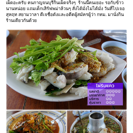
เผ็ดอะครับ คนกาญจนบุรีกินเผ็ดจริงๆ ร้านนี้คนเยอะ รอกับข้าว
นานหน่อย แถมเด็กเสิร์ฟพม่าล้วนๆ สั่งได้มั่งไม่ได้มั่ง วันที่ไปเจอ
สุหฤท สยามวาลา ดีเจชื่อดังและอดีตผู้สมัครผู้ว่า กทม. มานั่งกิน
ร้านเดียวกันด้ว