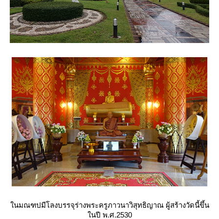
นมณฑปมีโลงบรรจุร่างพระครูภาวนาวิสุทธิญาณ ผู้สร้างวัดนี้ขึ้น
นปี พ.ศ.2530