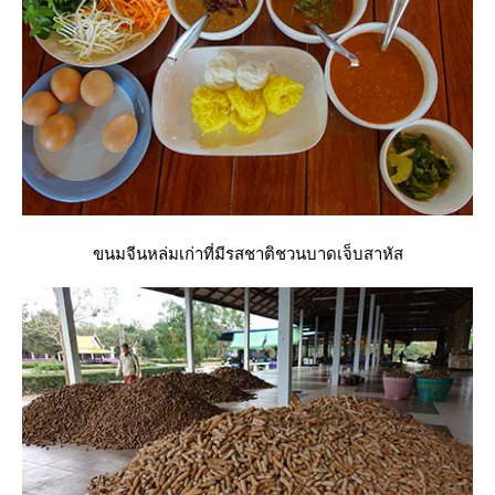
ขนมจีนหล่มเก่าที่มีรสชาติชวนบาดเจ็บสาหัส