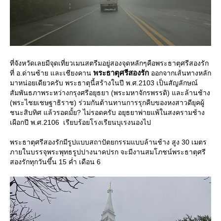
ที่จังหวัดเลยมีจุดเที่ยวเมนสตรีมอยู่สองจุดหลักๆคือพระธาตุศรีสองรัก
พระธาตุศรีสองรัก
ที่ อ.ด่านซ้าย และเชียงคาน
ออกจากเส้นทางหลัก
มาหน่อยเดียวครับ พระธาตุนี้สร้างในปี พ.ศ.2103 เป็นสัญลักษณ์
สัมพันธภาพระหว่างกรุงศรีอยุธยา (พระมหาจักรพรรดิ) และล้านช้าง
(พระไชยเชษฐาธิราช) ร่วมกันต้านทานการรุกคืบของหงสาวดียุคผู้
ชนะสิบทิศ แล้วรอดมั้ย? ไม่รอดครับ อยุธยาพ่ายแพ้ในสงครามช้าง
เผือกปี พ.ศ.2106 เรียบร้อยโรงเรียนบุเรงนองไป
พระธาตุศรีสองรักมีรูปแบบสถาปัตยกรรมแบบล้านช้าง สูง 30 เมตร
ภายในบรรจุพระพุทธรูปปางนาคปรก จะมีงานสมโภชน์พระธาตุศรี
สองรักทุกวันขึ้น 15 ค่ำ เดือน 6