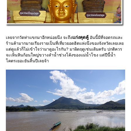
ก่งคุดคู้
เลยจากวัดท่าแขกมาอีกหน่อยนึง จะถึง
อันนี้มีที่จอดรถและ
ร้านค้ามากมายเรียงรายเป็นที่เที่ยวยอดฮิตแห่งนึงของจังหวัดเลยเล
ต่ดูแล้วก็ไม่เข้าใจว่ามาดูอะไรกัน? มาผิดฤดูเช่นเดิมครับ ปกติควร
จะเห็นหินก้อนใหญ่ขวางลำน้ำช่วงโค้งของแม่น้ำโขง แต่ปีนี้น้ำ
คตรเยอะยันสิ้นปีเลยจ้า