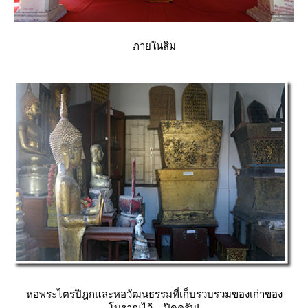
ภายในสิม
หอพระไตรปิฎกและหอวัฒนธรรมที่เก็บรวบรวมของเก่าของ
บราณไว้....ปิดครับ!