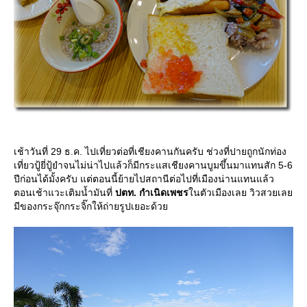
เช้าวันที่ 29 ธ.ค. ไปเที่ยวต่อที่เชียงคานกันครับ ช่วงที่ปายถูกนักท่อง
เที่ยวปู้ยี่ปู้ยำจนไม่น่าไปแล้วก็มีกระแสเชียงคานบูมขึ้นมาแทนสัก 5-6
ปีก่อนได้มั้งครับ แต่ตอนนี้ย้ายไปสถานีต่อไปที่เมืองน่านแทนแล้ว
ตอนเช้าแวะเติมน้ำมันที่
ปตท. กำเนิดเพชร
นตัวเมืองเลย วิวสวยเล
มีของกระจุ๊กกระจิ๊กให้ถ่ายรูปเยอะด้ว