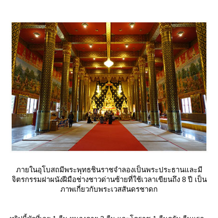
ภายในอุโบสถมีพระพุทธชินราชจำลองเป็นพระประธานและมี
จิตรกรรมฝาผนังฝีมือช่างชาวด่านซ้ายที่ใช้เวลาเขียนถึง 8 ปี เป็น
ภาพเกี่ยวกับพระเวสสันดรชาดก