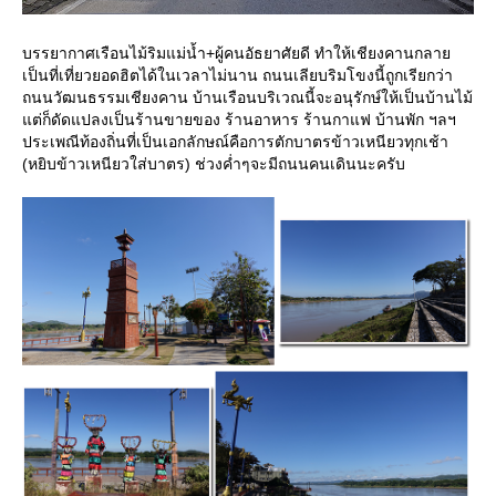
บรรยากาศเรือนไม้ริมแม่น้ำ+ผู้คนอัธยาศัยดี ทำให้เชียงคานกลา
เป็นที่เที่ยวยอดฮิตได้ในเวลาไม่นาน ถนนเลียบริมโขงนี้ถูกเรียกว่า
ถนนวัฒนธรรมเชียงคาน บ้านเรือนบริเวณนี้จะอนุรักษ์ให้เป็นบ้านไม้
ต่ก็ดัดแปลงเป็นร้านขายของ ร้านอาหาร ร้านกาแฟ บ้านพัก ฯลฯ
ประเพณีท้องถิ่นที่เป็นเอกลักษณ์คือการตักบาตรข้าวเหนียวทุกเช้า
(หยิบข้าวเหนียวใส่บาตร) ช่วงค่ำๆจะมีถนนคนเดินนะครับ