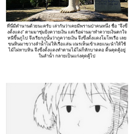
ที่นี่มีตำนานด้วยนะครับ เล่ากันว่าเคยมีพรานป่าคนหนึ่ง ชื่อ "จึงขึ่
งดั้งแดง" ตามมาซุ่มยิงควายเงิน แต่เรือผ่านมาทำควายเงินตกใจ
หนีขึ้นภูไป จึงเรียกภูนั้นว่าภูควายเงิน จึงขึ่งดั้งแดงโมโหเรือ เล
ขนหินมาขวางลำน้ำไม่ให้เรือแล่น เณรเห็นเข้าเลยแนะนำให้ใช้
ไม้ไผ่หาบหิน จึงขึ่งดั้งแดงทำตามไม้ไผ่ก็หักบาดคอ ดิ้นคุดคู้อยู่
นลำน้ำ กลายเป็นแก่งคุดคู้ไป