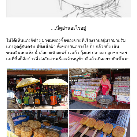
....นี่ตูอ่านอะไรอยู่
ไม่ได้เห็นแก่งก็ช่าง มาชมของซื้อของขายที่เรียงรายอยู่มากมายริม
ก่งคุดคู้กันครับ มีทั้งเสื้อผ้า ทั้งของกินอย่างไข่ปิ้ง กล้วยปิ้ง เส้น
ขนมจีนอบแห้ง น้ำอ้อยกะทิ มะพร้าวแก้ว กุ้งแพ ปลาเผา ลูกชก ฯลฯ
ต่ที่ซื้อก็คือข้าวจี่ สงสัยอ่านเรื่องเจ้าหนูข้าวจี่แล้วเกิดอยากกินขึ้นมา