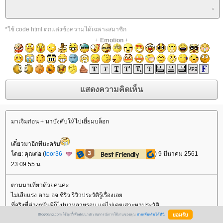
*ใช้ code html ตกแต่งข้อความได้เฉพาะสมาชิก
+
Emotion
+
มาเจิมก่อน + มาบังคับให้ไปเยี่ยมบล็อก
เดี๋ยวมาอีกทีนะครับ
ดย: คุณต่อ (
toor36
) 9 มีนาคม 2561
23:09:55 น.
ตามมาเที่ยวด้วยคนค่ะ
ไม่เสียแรง ตาม อจ ชีริว รีวิวประวัติรู้เรื่องเล
ที่จริงที่ต่างๆนั่นพี่ก็ไปมาหลายรอบ แต่ไม่เคยเสาะหาประวัติ
ได้แค่สงสัย พระธาตุศรีสองรัก ใครรักกับใครก็ไม่ทราบ
BlogGang.com ใช้คุกกี้เพื่อพัฒนาประสบการณ์การใช้งานของคุณ
อ่านเพิ่มเติมได้ที่นี่