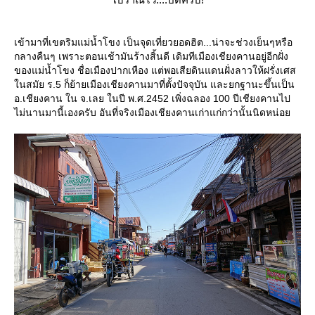
เข้ามาที่เขตริมแม่น้ำโขง เป็นจุดเที่ยวยอดฮิต...น่าจะช่วงเย็นๆหรือ
กลางคืนๆ เพราะตอนเช้ามันร้างสิ้นดี เดิมทีเมืองเชียงคานอยู่อีกฝั่ง
ของแม่น้ำโขง ชื่อเมืองปากเหือง แต่พอเสียดินแดนฝั่งลาวให้ฝรั่งเศส
นสมัย ร.5 ก็ย้ายเมืองเชียงคานมาที่ตั้งปัจจุบัน และยกฐานะขึ้นเป็น
อ.เชียงคาน ใน จ.เลย ในปี พ.ศ.2452 เพิ่งฉลอง 100 ปีเชียงคานไป
ไม่นานมานี้เองครับ อันที่จริงเมืองเชียงคานเก่าแก่กว่านั้นนิดหน่อ