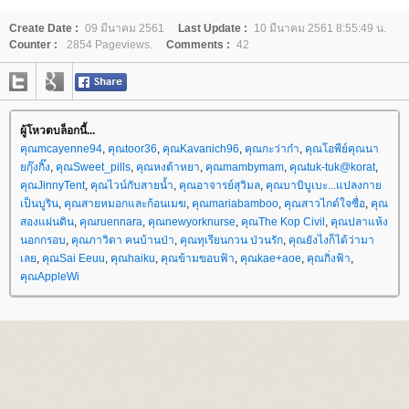
Create Date :
09 มีนาคม 2561
Last Update :
10 มีนาคม 2561 8:55:49 น.
Counter :
2854 Pageviews.
Comments :
42
ผู้โหวตบล็อกนี้...
คุณmcayenne94
,
คุณtoor36
,
คุณKavanich96
,
คุณกะว่าก๋า
,
คุณโอพีย์คุณนา
กุ๊งกิ๊ง
,
คุณSweet_pills
,
คุณหงต้าหยา
,
คุณmambymam
,
คุณtuk-tuk@korat
,
คุณJinnyTent
,
คุณไวน์กับสายน้ำ
,
คุณอาจารย์สุวิมล
,
คุณบาบิบูเบะ...แปลงกา
เป็นบูริน
,
คุณสายหมอกและก้อนเมฆ
,
คุณmariabamboo
,
คุณสาวไกด์ใจซื่อ
,
คุณ
สองแผ่นดิน
,
คุณruennara
,
คุณnewyorknurse
,
คุณThe Kop Civil
,
คุณปลาแห้ง
นอกกรอบ
,
คุณภาวิดา คนบ้านป่า
,
คุณทุเรียนกวน ป่วนรัก
,
คุณยังไงก็ได้ว่ามา
เล
,
คุณSai Eeuu
,
คุณhaiku
,
คุณข้ามขอบฟ้า
,
คุณkae+aoe
,
คุณกิ่งฟ้า
,
คุณAppleWi