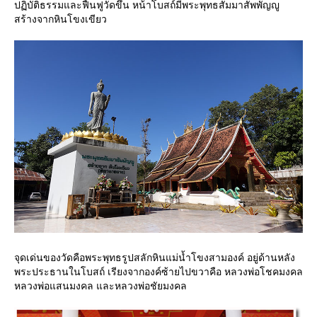
ปฏิบัติธรรมและฟื้นฟูวัดขึ้น หน้าโบสถ์มีพระพุทธสัมมาสัพพัญญู
สร้างจากหินโขงเขียว
จุดเด่นของวัดคือพระพุทธรูปสลักหินแม่น้ำโขงสามองค์ อยู่ด้านหลัง
พระประธานในโบสถ์ เรียงจากองค์ซ้ายไปขวาคือ หลวงพ่อโชคมงคล
หลวงพ่อแสนมงคล และหลวงพ่อชัยมงคล