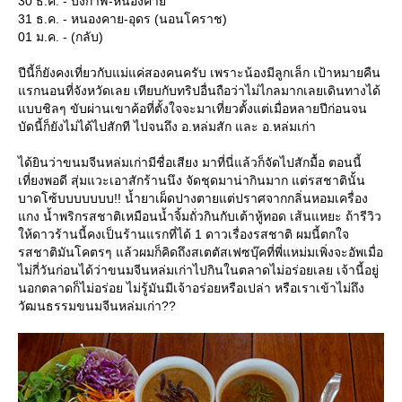
30 ธ.ค. - บึงกาฬ-หนองคา
31 ธ.ค. - หนองคาย-อุดร (นอนโคราช)
01 ม.ค. - (กลับ)
ปีนี้ก็ยังคงเที่ยวกับแม่แค่สองคนครับ เพราะน้องมีลูกเล็ก เป้าหมายคืน
รกนอนที่จังหวัดเลย เทียบกับทริปอื่นถือว่าไม่ไกลมากเลยเดินทางได้
บบชิลๆ ขับผ่านเขาค้อที่ตั้งใจจะมาเที่ยวตั้งแต่เมื่อหลายปีก่อนจน
บัดนี้ก็ยังไม่ได้ไปสักที ไปจนถึง อ.หล่มสัก และ อ.หล่มเก่า
ได้ยินว่าขนมจีนหล่มเก่ามีชื่อเสียง มาที่นี่แล้วก็จัดไปสักมื้อ ตอนนี้
เที่ยงพอดี สุ่มแวะเอาสักร้านนึง จัดชุดมาน่ากินมาก แต่รสชาตินั้น
บาดโซ้บบบบบบบ!! น้ำยาเผ็ดปางตายแต่ปราศจากกลิ่นหอมเครื่อง
กง น้ำพริกรสชาติเหมือนน้ำจิ้มถั่วกินกับเต้าหู้ทอด เส้นแหยะ ถ้ารีวิว
ห้ดาวร้านนี้คงเป็นร้านแรกที่ได้ 1 ดาวเรื่องรสชาติ ผมนี้ตกใจ
รสชาติมันโคตรๆ แล้วผมก็คิดถึงสเตตัสเฟซบุ๊คที่พี่แหม่มเพิ่งจะอัพเมื่อ
ไม่กี่วันก่อนได้ว่าขนมจีนหล่มเก่าไปกินในตลาดไม่อร่อยเลย เจ้านี้อยู่
นอกตลาดก็ไม่อร่อย ไม่รู้มันมีเจ้าอร่อยหรือเปล่า หรือเราเข้าไม่ถึง
วัฒนธรรมขนมจีนหล่มเก่า??