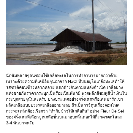
นักชิมหลายๆคนชอบใช้เกลือทะเลในการทำอาหารมากกว่าด้ว
เพราะด้วยความที่เคมีอื่นๆนอกจาก NaCl ที่ปนอยู่ในเกลือทะเลทำให้
รสชาติค่อนข้างหลากหลาย แตกต่างกันตามแหล่งกำเนิด เกลือบาง
ห่งขายกันราคากระปุกเป็นร้อยเป็นพันก็มี พวกผลึกสีชมพูสีน้ำเงินใน
กระปุกสวยๆนั่นละครับ บางประเทศอย่างฝรั่งเศสหรือเดนมาร์กเขา
ผลิตเกลือแบบปรุงรสเกลือออกมาเลย ถ้าเป็นการ์ตูนเรื่องจอมโหด
กระทะเหล็กต้องเรียกว่า "ทำกับข้าวให้เกลือกิน" อย่าง Fleur De Sel
ของฝรั่งเศสที่เลือกขูดเกลือชั้นบนมาอบกลิ่นดอกไม้ก็ราคาตกโลละ
3-4 พันบาทครับ