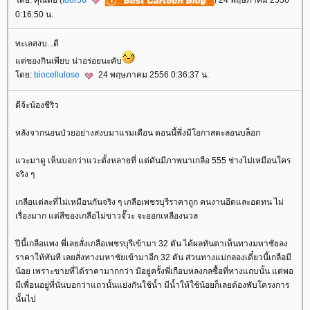
0:16:50 น.
ทะเลสงบ...ดี
ต่ของกินเพียบ น่าอร่อยนะคับ
ดย:
biocellulose
24 พฤษภาคม 2556 0:36:37 น.
ดีจ้ะน้องชีริว
หลังจากนอนป่วยอย่างสงบมาแรมเดือน ตอนนี้พึ่งมีโอกาสตะลอนบล็อก
วะมาดู เห็นบอกว่าแวะตั้งหลายที่ แต่ดันมีภาพนาเกลือ 555 ช่างไม่เหมือนใคร
จริง ๆ
เกลือแต่ละที่ไม่เหมือนกันจริง ๆ เกลือเพชรบุรีราคาถูก คนงานอึดและอดทน ไม่
เรื่องมาก แต่สีของเกลือไม่ขาวจั๊วะ จะออกเหลืองนวล
ปีนี้เกลือแพง พี่เลยสั่งเกลือเพชรบุรีเข้ามา 32 ตัน ได้ผลทันตาเห็นทางมหาชัยลง
ราคาให้ทันที เลยสั่งทางมหาชัยเข้ามาอีก 32 ตัน ส่วนทางแม่กลองเดี๋ยวนี้เกลือมี
น้อย เพราะขายที่ได้ราคามากกว่า มีอยู่ครั้งพี่เกือบหลงกลซื้อที่ทางแถบนั้น แต่พอ
มีเพื่อนอยู่ที่นั่นบอกว่าแถวนั้นแย่งกันใช้น้ำ มีน้ำให้ใช้น้อยก็เลยต้องพับโครงการ
นั้นไป