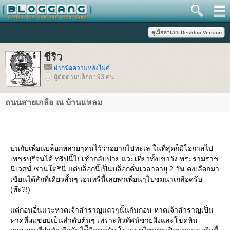
ชีริว
ฝากข้อความหลังไมค์
ผู้ติดตามบล็อก : 93 คน
ถนนสายเกลือ ณ บ้านแหลม
บ่นกับเพื่อนบล็อกหลายๆคนไว้ว่าอยากไปทะเล ในที่สุดก็มีโอกาสไป
เพชรบุรีจนได้ ทริปนี้ไปเช้ากลับบ่าย แวะเที่ยวทั้งเขาวัง พระรามราช
นิเวศน์ ซานโตรินี่ แต่บล็อกนี้เป็นบล็อกคั่นเวลาอายุ 2 วัน คงเลือกมา
เขียนได้สักที่เดียวสั้นๆ เอนทรี่นี้เลยพาเพื่อนๆไปชมนาเกลือครับ
(ห๊ะ?!)
ต่ก่อนอื่นแวะหาดเจ้าสำราญแถวๆนั้นกันก่อน หาดเจ้าสำราญเป็น
หาดที่ผมชอบเป็นลำดับต้นๆ เพราะทิวทัศน์ชายฝั่งและโขดหิน