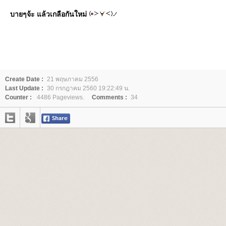
บายๆจ้ะ แล้วเกลือกันใหม่
Create Date :
21 พฤษภาคม 2556
Last Update :
30 กรกฎาคม 2560 19:22:49 น.
Counter :
4486 Pageviews.
Comments :
34