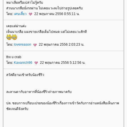
หมาเลียหรือเปล่าไม่รู้ครับ
ส่วนนาเกลือนั่งรถผ่าน ไม่เคยแวะลงไปถ่ายรูปเลยครับ
ดย:
เศษเสี้ยว
22 พฤษภาคม 2556 0:55:11 น.
เคยแต่ผ่านค่ะ
เห็นนาเกลือ แผงขายเกลือเต็มไปหมด แต่ไม่เคยแวะสักที
ดย:
lovereason
22 พฤษภาคม 2556 2:03:23 น.
thx u crab
ดย:
Kavanich96
22 พฤษภาคม 2556 5:12:56 น.
สวัสดียามเช้าครับน้องชีริว
ละลานตากับอาหารที่น้องชีริวถ่ายภาพมาครับ
ปล. ชอบการเปรียบเปรยของน้องชีริวเรื่องการเข้าวัดกับการอ่านหนังสือเห็นภาพ
ชัดเจนดีจังครับ