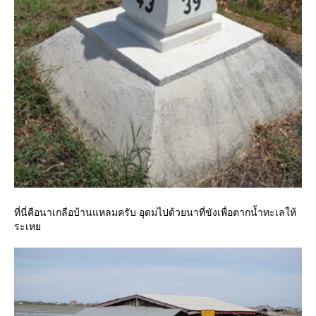
ที่นี่คือนาเกลือบ้านแหลมครับ อุดมไปด้วยนาที่ขังเพื่อตากน้ำทะเลให้
ระเห