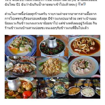
ฉันไหม บี1 ฉันว่าฉันกินน้ำลายหมาเข้าไปแล้วหละ)
ส่วนในภาพนี้อร่อยทุกร้านครับ รวบรวมถ่ายจากอาหารสามมื้อจาก
การไปเพชรบุรีสองรอบหลังสุด มีข้าวแกงปนมาด้วย เพราะบ้านผม
นิยมแวะกินข้าวแกงแถวเขาย้อยขาไป แต่ช่วงหลังผมอยู่วังน้อย กิน
ร้านข้าวแกงบ้านสวนบ่อยซะจนเฉยๆกับข้าวแกงที่อื่นไปแล้ว