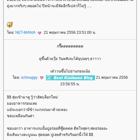
ุ่งมากจริงๆ เลยอดไป ปีหน้าจะมีจัดอีกรึเปล่าก็ไม่รู้ .....
ดย:
NET-MANIA
21 พฤษภาคม 2556 23:51:00 น.
กรี๊ดดดดดดดดด
ุขึ้นด้วยวุ๊ย วันหลังจะได้ยุบ่อยๆ ฮาาาา
เด๋ววนขึ้นไปอ่านก่อนเน้อ
ดย:
schnuggy
21 พฤษภาคม 2556
23:56:55 น.
อิอิ สุ่มเข้ามาดู รู้ว่าอัพบล็อกใหม่
มองอาหารก่อนเล
ม้จะบอกว่ามีข้าวแกงปนมาด้วยเหอะ
ชอบเหมือนกันค่า
ชอบอกว่า อาหารแถบนั้นปูอร่อยที่ซู๊ดดดด ติดใจสุดๆ สดอร่อยอะ
ิ่งเส้นบางตะบูนนะ สุดยอด ปูเลยสำหรับรินยกนิ้วให้ อิอิ