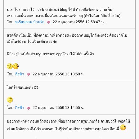
ป.ล. โบราณว่าไว้...จงรักษา(ดอง) blog ให้ดี ดั่งเกลือรักษาความเค็ม
เพราะฉะนั้น ตะพาบงวดนี้ผมโดดแน่นอนครับ ฮุฮุ (ถ้าไม่โดดก็อัพเรื่องอื่น)
ดย:
ทุเรียนกวน ป่วนรัก
22 พฤษภาคม 2556 12:58:47 น.
สวัสดีค่ะน้องเอ็ม พี่กิ่งตามมาเที่ยวด้วยค่ะ อิจฉาคนอยู่ใกล้ทะเลจัง คิดอยากไป
เมื่อไหร่บึ่งรถไปแป๊บเดียวเองค่ะ
พี่กิ่งอยู่ไกลได้แต่ชมรูปภาพนานๆๆๆถึงจะได้ไปสักครั้งจ้า
ดย:
กิ่งฟ้า
22 พฤษภาคม 2556 13:13:59 น.
ไลท์ให้ก่อนนะคะ อิอิ
ดย:
กิ่งฟ้า
22 พฤษภาคม 2556 13:14:55 น.
มองภาพผ่านๆ ก่อนแล้วค่อยอ่าน พี่อยากจอดถ่ายรูปนาเกลือ คนขับรถไม่จอดให้
เห็นแล้วอิจฉา เล็งไว้หลายรอบ ไม่รู้ว่ามีคนบ้าอยากถ่ายนาเกลือเหมือนพี่