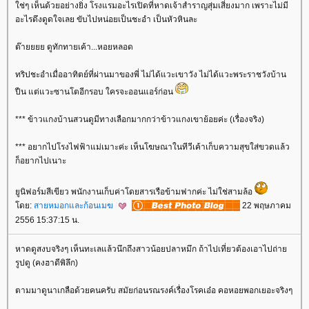
ช่ๆ เห็นด้วยอย่างยิ่ง โรงแรมอะไรเปิดที่หาดเจ้าสำราญสุ่มเสี่ยงมาก เพราะไม่มี
อะไรดึงดูดใจเลย ขับไปหน่อยเป็นชะอำ เป็นหัวหินละ
ต๊ายยยย ดูทักทายเค้า...หอยหลอด
ทริปชะอำเมื่ออาทิตย์ที่ผ่านมาของพี่ ไม่ได้แวะเขาวัง ไม่ได้แวะพระราชวังบ้าน
ปืน แต่แวะซานโตอีกรอบ ใครจะออนแอร์ก่อน
*** ข้าวแกงบ้านสวนดูมีทางเลือกมากกว่าข้าวแกงเขาย้อยค่ะ (เรื่องจริง)
*** อยากไปโรงไฟฟ้าแม่เมาะค่ะ เห็นโฆษณาในทีวีเค้าเก็บความสุขใส่ขวดแล้ว
ก็อยากไปเนาะ
ูนิฟอร์มสีเขียว พนักงานเก็บค่าโดยสารเรือข้ามฟากค่ะ ไม่ใช่สามล้อ
ดย:
สายหมอกและก้อนเมฆ
22 พฤษภาคม
2556 15:37:15 น.
หาดดูสงบจริงๆ เห็นทะเลแล้วนึกถึงสาวน้อยปลาหมึก ถ้าไปเที่ยวต้องเอาไปถ่า
รูปดู (คงฮาดีพิลึก)
ตามมาดูนาเกลือด้วยคนครับ สมัยก่อนรณรงค์เรื่องโรคเอ๋อ คอหอยพอกเยอะจริงๆ