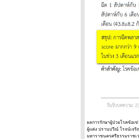
( Growing Pain or benign limb
pain of childhood )
กระดูกเสื่อม กระดูกพรุน เหมือนกัน
??? ถ้าเป็นโรคกระดูก ต้องกินแคล
เซี่ยมเสริม ???
กระดูกงอก แคลเซี่ยมเกาะ ถือว่า
ผิดปกติ ต้องผ่าตัดเอาออก หรือไม่ ?
ดัดข้อ แล้วมีเสียงลั่น ในข้อ เกิด
จากอะไร ??? อันตรายหรือไม่ ???
หัวกระดูกสะโพกตาย จาก การขาด
เลือด (AVN , Avascular Necrosis
of Femoral Head)
กระดูกทับเส้น หมอนรองกระดูกทับ
เส้น กล้ามเนื้อสะโพกหนีบเส้น
ประสาท เป็นอย่างไร ???
รคนิ้วหัวแม่เท้าเก ออกด้านนอก
(โรคฮัลลักซ์ วัลกัส ,Hallux Valgus
)
กลุ่มอาการปวดส้นเท้า เอ็นร้อ
ผลการรักษาผู้ป่วยโรคข้อเข
หวายอักเสบ ถุงน้ำเอ็นร้อยหวา
ผู้แต่ง ปรานปวีณ์ โรจน์เ
อักเสบ กระดูกส้นเท้า
มหาราชนครศรีธรรมราชเวชสา