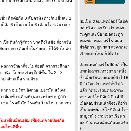
นไหวดีขึ้น การอักเสบลดลง อาการปวดข้อลด
เข็ม ติดต่อกัน 3 สัปดาห์ (ห่างกันเข็มละ 1
ผมเป็น ศัลยแพทย์ออร์โธปิดิ
นะนำก็คือ 6 เข็มภายใน 6 เดือนโดยเว้นระยะ
กส์ หรือ อาจเรียกว่า หมอก
ระดูกและข้อ หมอกระดูก
หมอข้อ หมอออร์โธ หมอ
ป็นต้นถ้ารู้สึกว่า ปวดตึงในข้อ ก็อาจรับ
ผ่าตัดกระดูก ฯลฯ สะดวกจะ
ิดจากการติดเชื้อในข้อเข่า ก็ให้รีบไปพบ
เรียกแบบไหน ก็ได้ครับ
ศัลยแพทย์ออร์โธปิดิกส์ เป็น
ก ผลการรักษาก็จะไม่ค่อยดี จากการศึกษา
พทย์เฉพาะทางสาขาหนึ่ง
กฉีด โดยจะเริ่มรู้สึกดีขึ้น ใน 2 - 3
ซึ่งเมื่อเรียนจบแพทย์ทั่วไป 6
ยกล้ามเนื้อ ร่วมด้ว
ปี ( เรียกว่า แพทย์ทั่วไป )
นนาดา อเมริกา อังกฤษ เยอรมัน สวีเดน
ล้ว ก็ต้องเรียนต่อเฉพาะ
ามีผลข้างเคียงที่รุนแรงหรือทำปฏิกิริยา
ทาง ออร์โธปิดิกส์ อีก 4 ปี
ด้วย เช่น โรคหัวใจ โรคตับ โรคไต เบาหวาน
เมื่อสอบผ่านแล้วจึงจะถือว่า
เป็น แพทย์ออร์โธปิดิกส์ โด
สมบูรณ์ ( รวมเวลาเรียนก็
บมาดีเหมือนเดิม เพียงแต่ช่วยป้องกัน
๑๐ ปี นานเหมือนกันนะครับ
อนไหวดีขึ้น
)