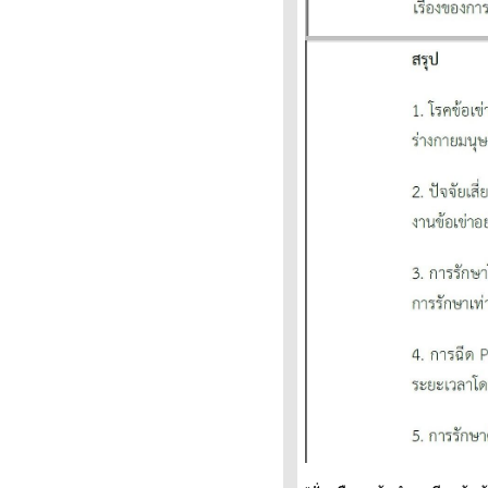
หักยุบ
กระดูกสันหลังเสื่อม
ปวดหลัง สาเหตุที่พบบ่อย .... แถม
กระดูกสันหลังคด
ปวดหลัง
ข้อแนะนำเพื่อป้องกันและบรรเทา
อาการ ปวดหลัง
ข้อเข่าเสื่อม ยาฉีดเข่า: น้ำไขข้อ
เทียม ยาสเตียรอยด์ เกล็ดเลือด
(PRP) สเต็มเซลล์ เจลปฏิวัติข้อ
เสื่อม
ข้อเข่าเสื่อม ( OA knee ,
Osteoarthritis knee )
รคปุ่มกระดูกหน้าแข้งอักเสบ ( ออ
สกูด-ชาเลตเทอร์'ส ดีสีส ,
Osgood-Schlatter's Disease)
ปวดเข่า ..แถม the Ottawa Knee
Rules
ข้อเสื่อม ( OA , Osteoarthritis )
บ้านสำหรับผู้สูงอายุ ปลอดภัย ไม่
ล้ม