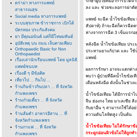
รักษาผู้ป่วยที่มีอาการปวด
ดร่าม่า ทางการแพทย์
ลง และ ช่วยชะลอการผ่าตัดเป
สาธารณสุข
Social media ทางการแพทย์
พทย์ จะฉีด น้ำไขข้อเทียม เข
ระบบสุขภาพ ข้าราชการ เบิกได้
สัปดาห์) ถ้าจะฉีดก็ควรฉีดคร
บัตรทอง ประกันสังคม
ห่างจากการฉีด 3 เข็มแรกอย
า มีคุณอนันต์ แต่ก็มีโทษมหันต์
อุบัติเหตุ บน ถนน เจ็บตายเพียบ
หลังฉีด น้ำไขข้อเทียม ประม
Orthopaedic Basic for Non
ประทานยาแก้ปวด และ ใช้น้ำ
Orthopaedist
พทย์
เรื่องเล่านักเรียนแพทย์ โดย มูลนิธิ
พทย์ชนบท
ผลการรักษา อาจจะแตกต่างกั
เรื่องดี ๆ มีข้อคิด
พบว่า ผู้ป่วยที่ฉีดน้ำไขข้อ
เที่ยวไป ... กินไป ...
เดือนหลังฉีด ดังนั้นในช่
ร้านกินข้าวกินปลา ... ที่ จังหวัด
กำแพงเพชร
น้ำไขข้อเทียม ได้มีการนำไ
ร้านก๋วยเตี๋ยว ... ที่ จังหวัด
จีน ฮ่องกง ไทย มาเลเซีย สิ
กำแพงเพชร
กับยาอื่น ๆ สามารถใช้ได้อย
ร้านส้มตำ อาหารอีสาน ... ที่
ความดันโลหิตสูง เป็นต้น
จังหวัดกำแพงเพชร
น้ำไขข้อเทียม ไม่ได้รักษาข
ร้านกาแฟ ... ที่ จังหวัด
กระดูกอ่อนผิวข้อไม่ให้ถูก
กำแพงเพชร