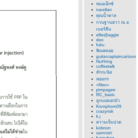
หมอเอ็กซ์
narellan
คุณน้ำตาล
กวนฐานฮวา ณ อ
เบอร์ดีน
ellie@aggie
deo
fuku
พิณพลอ
guitarcaptaincartoon
NuHring
coffeetalk
สักกะนิด
หอมกร
=Neo=
pimpagee
RC_basic
ลูกแม่ดอกบัว
Kornphom09
crazyrisk
k.j
ความเจ็บปวด
kobnon
samrotri
funnyhog