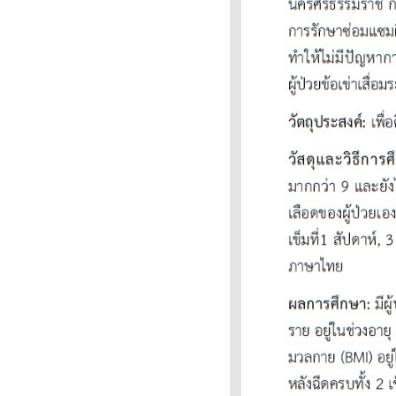
สะเทือนเฉพาะมือและแขน (Hand-
Arm Vibration Syndrome: HAVS)
.. นำมาฝาก
ปวดหลัง .. ก็มีคะแนน ทำเองได้
ง่ายมาก
ทำไม ลูกถึงเดินขาโก่ง แบบนั้นละ
คะคุณหมอ ??? ( แถมเรื่อง ฝ่าเท้า
บน ในเด็ก)
ข้อสะโพกอักเสบ ชั่วคราว ในเด็ก (
Transient synovitis , toxic
synovitis or irritable hip )
ปวดก้นกบ ( Coccyx Pain ,
coccydynia , coccygodynia )
หัวกระดูกสะโพกตาย จาก การขาด
เลือด ในเด็ก (LCP , Legg-Calve'-
Perthes disease)
มะเร็งกระดูก เนื้องอกกระดูก ชนิด
ไจแอนท์เซลทูเมอร์ (Giant Cell
Tumor, GCT ) Osteosarcoma
ปวดเข่า .... ส่องกล้องข้อเข่า ...
knee arthroscopy
ปวดขาในเด็ก จากการเจริญเติบโต