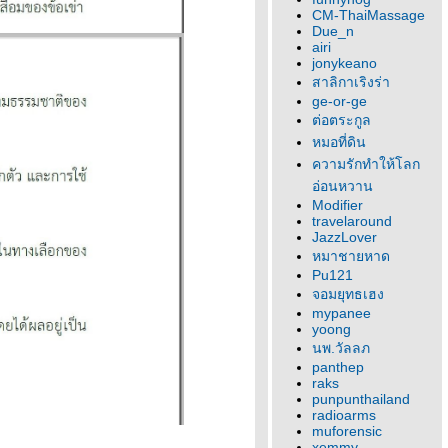
CM-ThaiMassage
Due_n
airi
jonykeano
สาลิกาเริงร่า
ge-or-ge
ต่อตระกูล
หมอที่ดิน
ความรักทำให้โลก
อ่อนหวาน
Modifier
travelaround
JazzLover
หมาชายหาด
Pu121
จอมยุทธเฮง
mypanee
yoong
นพ.วัลลภ
panthep
raks
punpunthailand
radioarms
muforensic
xemmy