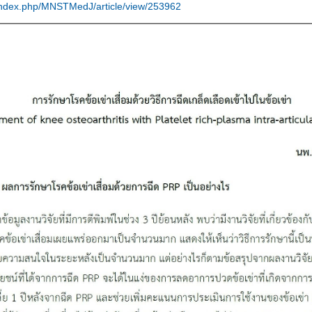
rg/index.php/MNSTMedJ/article/view/253962