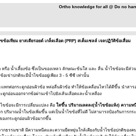
Ortho knowledge for all @ Do no harm 
ำไขข้อเทียม ยาสเตียรอยด์ เกล็ดเลือด (PRP) สเต็มเซลล์ เจลปฏิวัติข้อเสื่อม
อ หรือ น้ำเลี้ยงข้อ ซึ่งเป็นของเหลว ลักษณะข้นใส และ ลื่น น้ำไขข้อจะม
เข่าปกติจะมีน้ำไขข้ออยู่เพียง 3 - 5 ซีซี เท่านั้น
ะแทกต่อกระดูกอ่อนผิวข้อ หล่อลื่นผิวข้อ ทำให้ข้อเคลื่อนไหวได้ดีขึ้น นำส
ดูกอ่อนออกจากข้อผ่านเข้าไปยังเส้นเลือดและน้ำเหลือง
้ำไขข้อจะมีการเปลี่ยนแปลง คือ
สขึ้น ปริมาณลดลง(น้ำไขข้อแห้ง) ความห
ก ปริมาณน้ำในข้อเพิ่มขึ้น แต่เป็นน้ำไขข้อที่ไม่ดี ไม่สามารถป้องกันการก
ของกระดูกอ่อนผิวข้อมากขึ้น
ด้จากธรรมชาติ มีความหนืดและความยืดหยุ่นใกล้เคียงกับน้ำไขข้อปกติของค