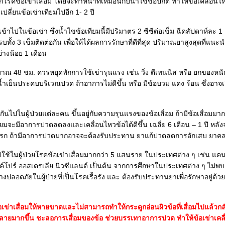
จากโรคข้อเข่าเสื่อม โดยจะทำหน้าที่เหมือนกับน้ำไขข้อปกติ ทำให้ข้อเคลื่อ
ลี่ยนข้อเข่าเทียมไปอีก 1- 2 ปี
้าไปในข้อเข่า ซึ่งน้ำไขข้อเทียมนี้มีปริมาตร 2 ซีซีต่อเข็ม ฉีดสัปดาห์ละ 1 
บทั้ง 3 เข็มติดต่อกัน เพื่อให้ได้ผลการรักษาที่ดีที่สุด ปริมาณยาสูงสุดที่แ
่างน้อย 1 เดือน
าณ 48 ชม. ควรหยุดพักการใช้เข่ารุนแรง เช่น วิ่ง ตีเทนนิส หรือ ยกของหนัก เ
เย็นประคบบริเวณปวด ถ้าอาการไม่ดีขึ้น หรือ มีข้อบวม แดง ร้อน ซึ่งอาจเก
นไปในผู้ป่วยแต่ละคน ขึ้นอยู่กับความรุนแรงของข้อเสื่อม ถ้ามีข้อเสื่อมมา
เทียมจะมีอาการปวดลดลงและเคลื่อนไหวข้อได้ดีขึ้น เฉลี่ย 6 เดือน – 1 ปี หลังจา
วงแรก ถ้ามีอาการปวดมากอาจจะต้องรับประทาน ยาแก้ปวดลดการอักเสบ ยาคลา
ปใช้ในผู้ป่วยโรคข้อเข่าเสื่อมมากกว่า 5 แสนราย ในประเทศต่าง ๆ เช่น แค
งค์โปร์ ออสเตรเลีย นิวซีแลนด์ เป็นต้น จากการศึกษาในประเทศต่าง ๆ ไม่พบว่
่างปลอดภัยในผู้ป่วยที่เป็นโรคเรื้อรัง และ ต้องรับประทานยาเพื่อรักษาอยู่
้อเข่าเสื่อมให้หายขาดและไม่สามารถทำให้กระดูกอ่อนผิวข้อที่เสื่อมไปแล้วกลั
ทำลายมากขึ้น ชะลอการเสื่อมของข้อ ช่วยบรรเทาอาการปวด ทำให้ข้อเข่าเคลื่