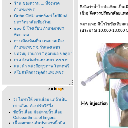
ร้าน ของหวาน ... ที่จังหวัด
จึงถือว่าน้ำไขข้อเทียมเป็น
กำแพงเพชร
เข็ม)
จึงควรปรึกษาศัลยแพทย
Ortho CMU แพทย์ออร์โธปิดิกส์
มหาวิทยาลัยเชียงใหม่
หมายเหตุ มีน้ำไขข้อเทียมแ
๑๐๐ ปี โรงเรียน กำแพงเพชร
(ประมาณ 10,000-13,000 บาท
พิทยาคม
การเมืองท้องถิ่น เทศบาลเมือง
กำแพงเพชร จ.กำแพงเพชร
บทวิทยุ รายการ " คุณหมอ ขอคุย "
กรอ.จังหวัดกำแพงเพชร ๒๕๕๙
นะนำ หนังสือสุขภาพ โหลดฟรี
สโมสรฝึกการพูดกำแพงเพชร
วิ่ง ไม่ทำให้ เข่าเสื่อม แต่ถ้าเป็น
เข่าเสื่อม ต้องปรับวิธีวิ่ง
ข้อนิ้วเสื่อม ข้อปลายนิ้วเสื่อม
Osteoarthritis of fingers
เนื้องอกของเส้นประสาทนิ้วมือ