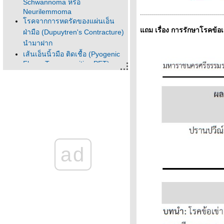
Schwannoma หรือ
Neurilemmoma
..........................................
รคจากการหดรัดของแผ่นเอ็น
ถม เรื่อง การรักษาโรคข้อเข
ฝ่ามือ (Dupuytren's Contracture)
นำมาฝาก
เส้นเอ็นนิ้วมือ ติดเชื้อ (Pyogenic
Flexor Tenosynovitis : PFT)
เมอรัลเจีย พาเรสทีทิกา Meralgia
Paresthetica (Burning Thigh Pain
, Skinny Jeans Syndrome)
ออฟฟิศซินโดรม (office
syndrome) .. นำมาฝาก
กระเป๋านักเรียน หนักเกินทนไหว
สะพายเป้อย่างไร ไม่ให้ปวดหลัง
อาการปวดกล้ามเนื้อ ปัญหาสุขภาพ
ad
จากการใช้ Smartphone ... โด
ภัทริยา อินทร์โท่โล่ และคณะ
ปวดหลังกระดูกทับเส้น ยา
pregabalin และสัจจธรรมเรื่อง
อาการปวด .. โดย นพ.สันต์ ใจยอด
ศิลป์
กลุ่มอาการผิดปกติจากความสั่น