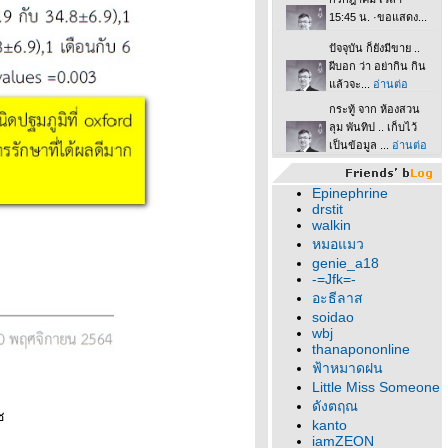
Epinephrine
drstit
walkin
หมอแมว
genie_a18
-=Jfk=-
อะธีลาส
soidao
wbj
thanapononline
ฟ้าหมาดฝน
Little Miss Someone
ดังตฤณ
ช
kanto
iamZEON