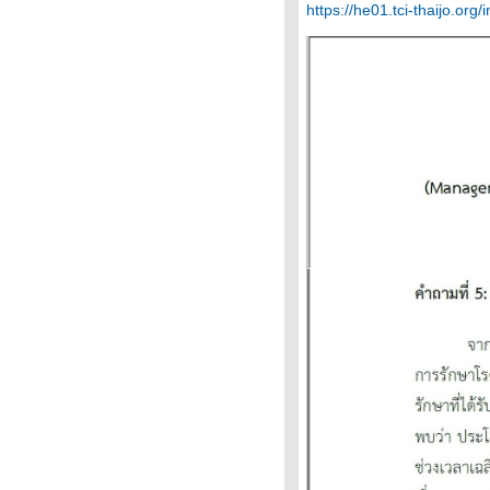
งอก(Haglund's heel)
https://he01.tci-thaijo.o
เส้นเอ็นฝ่าเท้าอักเสบ ( รองช้ำ )
เส้นเอ็นข้อศอกอักเสบ (Tennis
Elbow , Golfer Elbow )
ก้อนถุงน้ำที่ข้อมือ ( โรคคาร์พัล
กงเกลียน ,Carpal ganglion )
ปลอกหุ้มเอ็นนิ้วหัวแม่มืออักเสบ
(โรคเดอ เกอร์แวง , De
Quervain's Disease)
เส้นเอ็นอักเสบแบบนิ้วไกปืน (โรค
ทริกเกอร์ ฟิงเกอร์ ,Trigger Finger)
กลุ่มอาการ เส้นประสาทถูกกดทับที่
ข้อมือ (ผังผืดทับเส้นประสาท)
อาหารเสริมกับโรคข้อ
ปวดคอ
ปวดไหล่ ข้อไหล่ติด
รคกระดูกสันหลังอักเสบยึดติด (
AS )
กล้ามเนื้อหลัง อักเสบ
หมอนรองกระดูกส่วนเอวกดทับเส้น
ประสาท
การฉีดซีเมนต์รักษากระดูกสันหลัง